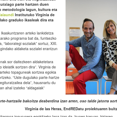
gutxiago parte hartzen duen
o metodologia lagun, kultura eta
laiaundi
Institutuko Virginia de
lako graduko ikasleak dira eta
o Ikaskuntzaren arteko lankidetza
tzarako programa bat da, funtsezko
 “laborategi sozialak” sortuz, XXI.
gindako aldaketa sozialei erantzun
onak sor daitezkeen aldaketetara
ideiatik sortzen dira”. Virginia de
 arteko topaguneak sortzea egokia
sortzeko. “Uste dugulako parte-hartze
egituratzailea dela”, hausnartu du
an ahal izateko “aldagaiak”
rte-hartzaile bakoitza desberdina izan arren, oso talde jatorra sor
Virginia de las Heras, EndREDatu proiektuaren bultz
gitasmoa ingurunera egokitzeko lana izan da. Irunen kasuan, hiriaren