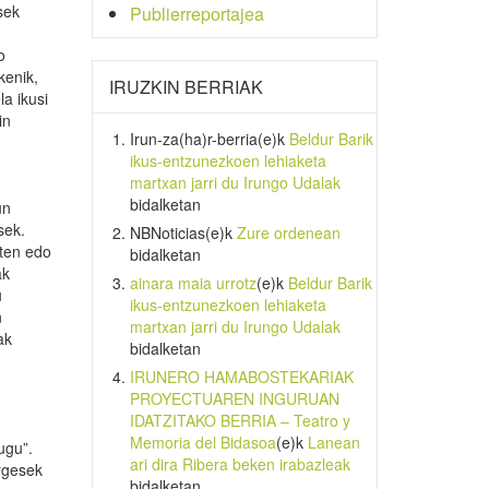
sek
Publierreportajea
o
kenik,
IRUZKIN BERRIAK
a ikusi
in
Irun-za(ha)r-berria
(e)k
Beldur Barik
ikus-entzunezkoen lehiaketa
martxan jarri du Irungo Udalak
bidalketan
un
sek.
NBNoticias
(e)k
Zure ordenean
uten edo
bidalketan
ak
ainara maia urrotz
(e)k
Beldur Barik
u
ikus-entzunezkoen lehiaketa
n
martxan jarri du Irungo Udalak
ak
bidalketan
IRUNERO HAMABOSTEKARIAK
PROYECTUAREN INGURUAN
IDATZITAKO BERRIA – Teatro y
Memoria del Bidasoa
(e)k
Lanean
ugu”.
ari dira Ribera beken irabazleak
rgesek
bidalketan