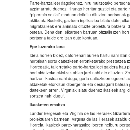
Parte-hartzaileei dagokienez, hiru multzotako pertsona
azpimarratu duenez, “Irungo herritar guztiei eta parte h
“pipermin sozial” moduan definitu dituzten pertsonak g
aktiboak. Bestetik, gazteen inplikazioa bilatu dute, elk
migratzaileak ere animatu dituzte proiektura batzera, 
ostean. Dena den, elkarteen barruan ofizialki izen hor
pertsona talde ere izan dute kontuan.
Epe luzerako lana
Ideia horren bidez, datorrenari aurrea hartu nahi izan 
hurbilean sortu daitezkeen erronketarako prestatzea 
Horregatik, tailerretako parte-hartzaileei galdera hau 
hori aldatzeko ekintzak abian jarri nahi ote dituzten. 
hartzen ikastea nahi dugu, gerta daitezkeen egoerei a
aldaketak etorkizun dibergente eta desiragarri batean 
daitekeen arren, Virginiak islatu duenez ikasleek argi 
sortzea nahi dugu”.
Ikasketen emaitza
Lander Bergesek eta Virginia de las Herasek Gizarter
proiektuaren barnean. Virginia de las Herasek azaldu d
Horrela, ikasleek parte-hartzaileei beren helburu per