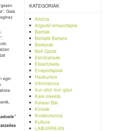
ergesen
KATEGORIAK
a”. Gaia
 eginez
Aitzina
Argazki-erreportajea
Berriak
.
”.
Bertatik Bertara
ute.
Bertsoak
atzen
Beti Gazte
zat
Ekintzaileak
Elkarrizketa
Erreportajeak
Hezkuntza
n egin
Informazioa
e-
Irun atzo Irun gaur
zatzea
Kale inkesta
kenik,
Kalean Bai
Kirolak
Kolaborazioa
baduela”
Kultura
atzailea
LABURREAN