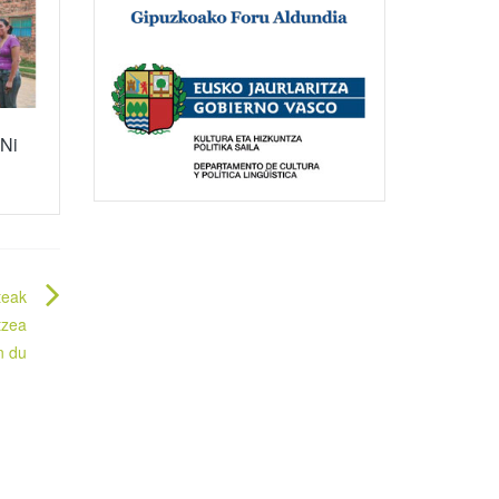
“Ni
teak
tzea
n du