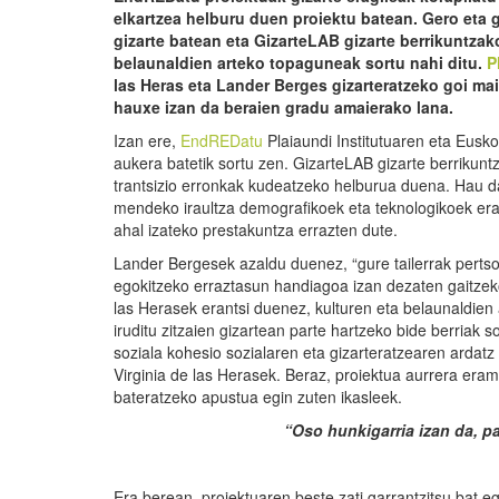
elkartzea helburu duen proiektu batean. Gero eta 
gizarte batean eta
GizarteLAB
gizarte
berrikuntzak
belaunaldien
arteko topaguneak sortu nahi ditu.
P
la
s
Heras eta Lander
Berges
gizarteratzeko goi mai
hauxe izan da beraien gradu amaierako lana.
Izan ere,
EndREDatu
Plaiaundi Institutuaren eta Eusk
aukera batetik sortu zen. GizarteLAB gizarte berrikun
trantsizio erronkak kudeatzeko helburua duena. Hau da,
mendeko iraultza demografikoek eta teknologikoek era
ahal izateko prestakuntza errazten dute.
Lander Bergesek azaldu duenez, “gure tailerrak perts
egokitzeko erraztasun handiagoa izan dezaten gaitzeko 
las Herasek erantsi duenez, kulturen eta belaunaldien
iruditu zitzaien gizartean parte hartzeko bide berriak 
soziala kohesio sozialaren eta gizarteratzearen ardatz 
Virginia de las Herasek. Beraz, proiektua aurrera eram
bateratzeko apustua egin zuten ikasleek.
“Oso hunkigarria izan da, pa
Era berean, proiektuaren beste zati garrantzitsu bat e