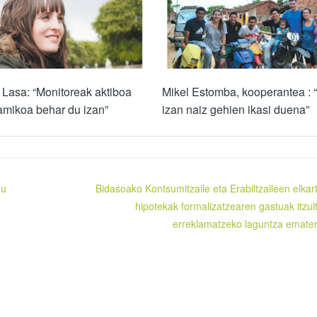
Lasa: “Monitoreak aktiboa
Mikel Estomba, kooperantea : 
amikoa behar du izan”
izan naiz gehien ikasi duena”
du
Bidasoako Kontsumitzaile eta Erabiltzaileen elkar
hipotekak formalizatzearen gastuak itzul
erreklamatzeko laguntza emate