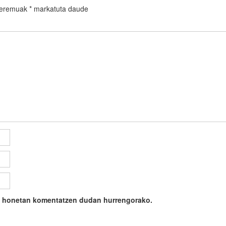
 eremuak
*
markatuta daude
ile honetan komentatzen dudan hurrengorako.