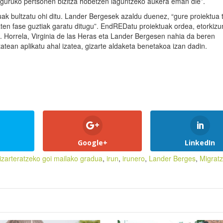
a inguruko pertsonen bizitza hobetzen laguntzeko aukera eman die”.
ak bultzatu ohi ditu. Lander Bergesek azaldu duenez, “gure proiektua 
ten fase guztiak garatu ditugu”. EndREDatu proiektuak ordea, etorkizu
u. Horrela, Virginia de las Heras eta Lander Bergesen nahia da beren
itatean aplikatu ahal izatea, gizarte aldaketa benetakoa izan dadin.
Google+
LinkedIn
izarteratzeko goi mailako gradua
,
irun
,
irunero
,
Lander Berges
,
Migratz