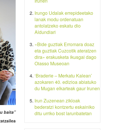
Irunen
Irungo Udalak errepideetako
lanak modu ordenatuan
antolatzeko eskatu dio
Aldundiari
«Bide guztiak Erromara doaz
eta guztiak Cuzcotik ateratzen
dira» erakusketa ikusgai dago
Oiasso Museoan
‘Braderie – Merkatu Kalean’
azokaren 40. edizioa abiatuko
du Mugan elkarteak gaur Irunen
Irun Zuzenean zikloak
bederatzi kontzertu eskainiko
tu baita”
ditu urriko bost larunbatetan
atzailea