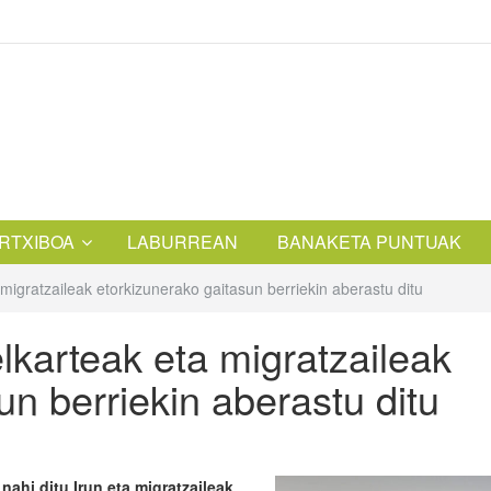
RTXIBOA
LABURREAN
BANAKETA PUNTUAK
igratzaileak etorkizunerako gaitasun berriekin aberastu ditu
karteak eta migratzaileak
un berriekin aberastu ditu
nahi ditu Irun eta migratzaileak