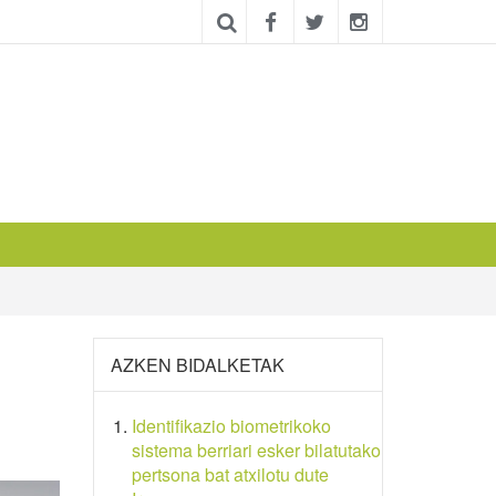
AZKEN BIDALKETAK
Identifikazio biometrikoko
sistema berriari esker bilatutako
pertsona bat atxilotu dute