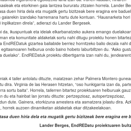
 ikasleak eta etorkinen gaia lantzea bururatu zitzaien horrela. Lander B
sa duen hiria dela eta mugatik gertu bizitzeak bere eragina ere baduel
ren gaiarekin izandako harremana hartu dute kontuan. “Hausnarketa hori
 inplikatzen direla”, adierazi du Lander Bergesek.
hi da, ikuspuntuak eta ideiak elkarbanatzeko aukera emango duelakoan
eman eta komunitate aldaketak sortu nahi ditugu proiektu honen bitartez
 EndREDatuk gizartea baliabide berriez hornitzeko balio dezala nahi d
k egitasmoaren helburua ondo baino hobeto laburbiltzen du. “Asko gust
ria duelako”. EndREDatuk proiektu dibertigarria izan nahi du, jendearent
giniak 4 tailer antolatu dituzte, maiatzean zehar Palmera Montero gunea
u dira. Virginia de las Herasen hitzetan, “oso hunkigarria izan da, part
orra sortu baita”. Horrela, tailerren bitartez proiektuaren helburuak gau
an du eta hainbat lan jorratu dituzte: pertzepzioaz, autopertzepzioaz,
rdun dute. Gainera, etorkizuna amestera eta asmatzera jolastu dira. Az
z, horrek auzoen dinamiketan aldaketak ekar ditzakeelakoan.
asa duen hiria dela eta mugatik gertu bizitzeak bere eragina ere 
Lander Berges, EndREDatu proiektuaren bultz