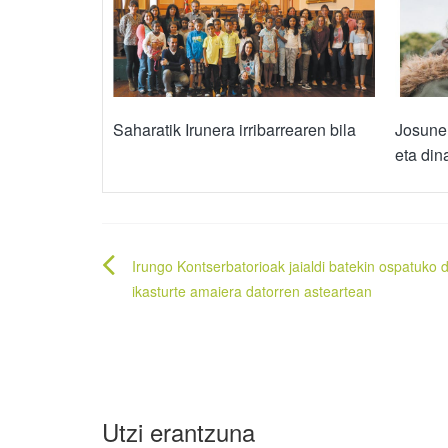
Saharatik Irunera irribarrearen bila
Josune 
eta din
Bidalketetan
Irungo Kontserbatorioak jaialdi batekin ospatuko 
zehar
ikasturte amaiera datorren asteartean
nabigatu
Utzi erantzuna