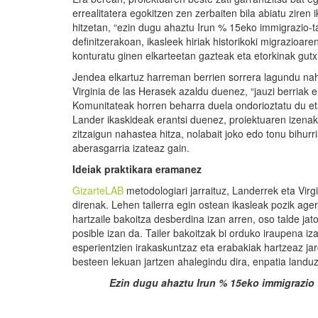
errealitatera egokitzen zen zerbaiten bila abiatu ziren
hitzetan, “ezin dugu ahaztu Irun % 15eko immigrazio-ta
definitzerakoan, ikasleek hiriak historikoki migrazioa
konturatu ginen elkarteetan gazteak eta etorkinak gutxi
Jendea elkartuz harreman berrien sorrera lagundu na
Virginia de las Herasek azaldu duenez, “jauzi berriak 
Komunitateak horren beharra duela ondorioztatu du eta
Lander ikaskideak erantsi duenez, proiektuaren izena
zitzaigun nahastea hitza, nolabait joko edo tonu bihur
aberasgarria izateaz gain.
Ide
i
ak praktikara eramanez
GizarteLAB
metodologiari jarraituz, Landerrek eta Vir
direnak. Lehen tailerra egin ostean ikasleak pozik agert
hartzaile bakoitza desberdina izan arren, oso talde jat
posible izan da. Tailer bakoitzak bi orduko iraupena iz
esperientzien irakaskuntzaz eta erabakiak hartzeaz ja
besteen lekuan jartzen ahalegindu dira, enpatia landu
Ezin dugu ahaztu Irun % 15eko immigrazio t