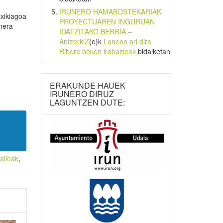
IRUNERO HAMABOSTEKARIAK
txikiagoa
PROYECTUAREN INGURUAN
nera
IDATZITAKO BERRIA –
AntzerkiZ
(e)k
Lanean ari dira
Ribera beken irabazleak
bidalketan
ERAKUNDE HAUEK
IRUNERO DIRUZ
LAGUNTZEN DUTE:
aileak
,