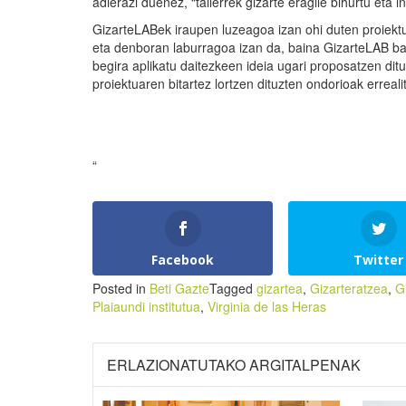
adierazi duenez, “tailerrek gizarte eragile bihurtu et
GizarteLABek iraupen luzeagoa izan ohi duten proiektu
eta denboran laburragoa izan da, baina GizarteLAB ba
begira aplikatu daitezkeen ideia ugari proposatzen dit
proiektuaren bitartez lortzen dituzten ondorioak erreal
“
Facebook
Twitter
Posted in
Beti Gazte
Tagged
gizartea
,
Gizarteratzea
,
G
Plaiaundi institutua
,
Virginia de las Heras
ERLAZIONATUTAKO ARGITALPENAK