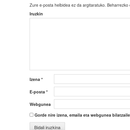
Zure e-posta helbidea ez da argitaratuko.
Beharrezko
Iruzkin
Izena
*
E-posta
*
Webgunea
Gorde nire izena, emaila eta webgunea bilatza