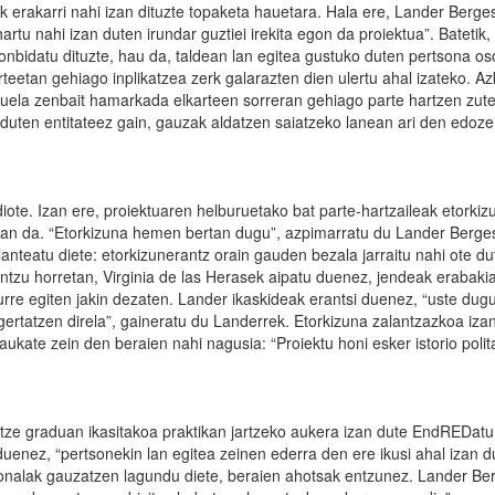
k erakarri nahi izan dituzte topaketa hauetara. Hala ere, Lander Berge
artu nahi izan duten irundar guztiei irekita egon da proiektua”. Batetik,
onbidatu dituzte, hau da, taldean lan egitea gustuko duten pertsona os
arteetan gehiago inplikatzea zerk galarazten dien ulertu ahal izateko. Az
duela zenbait hamarkada elkarteen sorreran gehiago parte hartzen zutel
i duten entitateez gain, gauzak aldatzen saiatzeko lanean ari den edoze
diote. Izan ere, proiektuaren helburuetako bat parte-hartzaileak etorkiz
izan da. “Etorkizuna hemen bertan dugu”, azpimarratu du Lander Berge
planteatu diete: etorkizunerantz orain gauden bezala jarraitu nahi ote d
Zentzu horretan, Virginia de las Herasek aipatu duenez, jendeak erabaki
urre egiten jakin dezaten. Lander ikaskideak erantsi duenez, “uste dug
gertatzen direla”, gaineratu du Landerrek. Etorkizuna zalantzazkoa iza
daukate zein den beraien nahi nagusia: “Proiektu honi esker istorio polit
atze graduan ikasitakoa praktikan jartzeko aukera izan dute EndREDatu
uenez, “pertsonekin lan egitea zeinen ederra den ere ikusi ahal izan d
tsonalak gauzatzen lagundu diete, beraien ahotsak entzunez. Lander Be