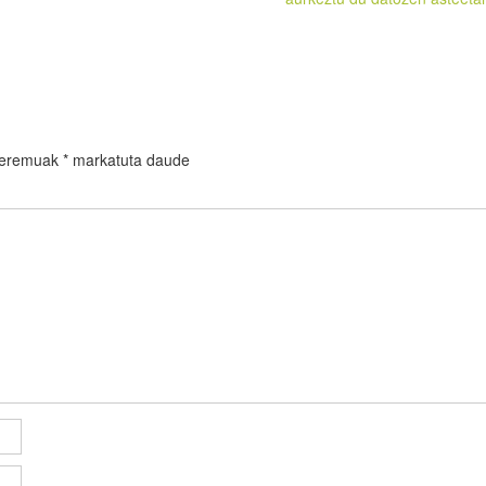
 eremuak
*
markatuta daude