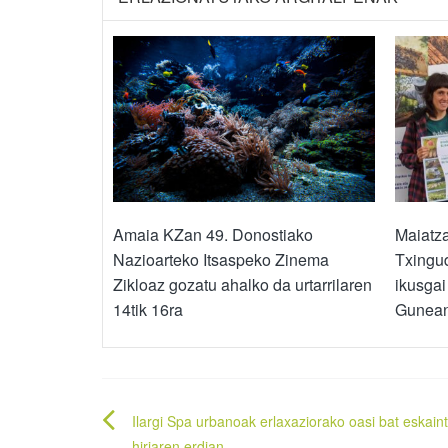
Amaia KZan 49. Donostiako
Maiatza
Nazioarteko Itsaspeko Zinema
Txingud
Zikloaz gozatu ahalko da urtarrilaren
ikusga
14tik 16ra
Gunea
Bidalketetan
Ilargi Spa urbanoak erlaxaziorako oasi bat eskain
hiriaren erdian