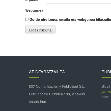
Webgunea
Gorde nire izena, emaila eta webgunea bilatza
ARGITARATZAILEA
PUBL
837 Comunicación y Publicidad S.L.
Bidali
jaroz
Letxunborro Hiribidea 100, 2 eskubi
inform
20305 Irun.