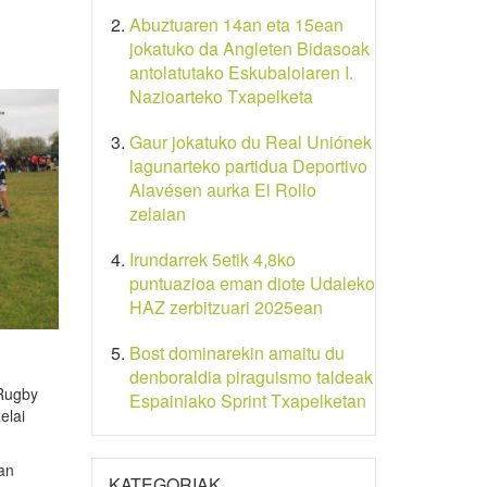
Abuztuaren 14an eta 15ean
jokatuko da Angleten Bidasoak
antolatutako Eskubaloiaren I.
Nazioarteko Txapelketa
Gaur jokatuko du Real Uniónek
lagunarteko partidua Deportivo
Alavésen aurka El Rollo
zelaian
Irundarrek 5etik 4,8ko
puntuazioa eman diote Udaleko
HAZ zerbitzuari 2025ean
Bost dominarekin amaitu du
denboraldia piraguismo taldeak
 Rugby
Espainiako Sprint Txapelketan
elai
lan
KATEGORIAK