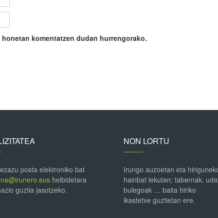
ile honetan komentatzen dudan hurrengorako.
IZITATEA
NON LORTU
 ezazu posta elektroniko bat
Irungo auzoetan eta hirigunek
ena@irunero.eus
helbidetara
hainbat lekutan; tabernak, uda
azio guztia jasotzeko.
bulegoak … baita hiriko
ikastetxe guztietan ere.