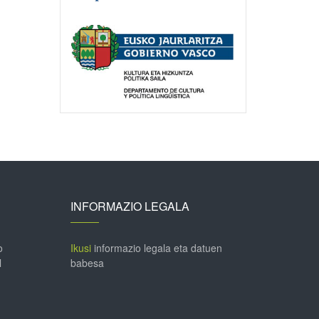
INFORMAZIO LEGALA
o
Ikusi
informazio legala eta datuen
l
babesa