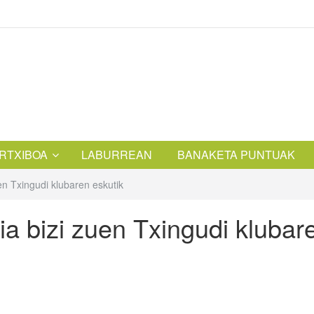
RTXIBOA
LABURREAN
BANAKETA PUNTUAK
en Txingudi klubaren eskutik
ia bizi zuen Txingudi klubar