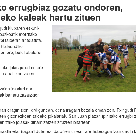
ko errugbiaz gozatu ondoren,
eko kaleak hartu zituen
udi klubaren eskutik.
puzkoatik etorritako
i taldetan antolatuta,
 Plaiaundiko
en ere, baloi obalaren
tako jolasgune bat ere
tu ahal izan zuten
aien jokalari eta
iak banatu zitzaizkien
irari eragin zion; erdigunean, dena iragarri bezala eman zen. Txingudi
en gizonezkoen taldeko jokalariak, San Juan plazan ipinitako errugbi-z
ntzako jolasak dinamizatzen zituzten bitartean.
aldia eta, iragarri dutenez, datorren urtean are hobeagoa izan dadin 