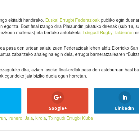
ngo ekitaldi handirako.
Euskal Errugbi Federazioak
publiko egin duena
n egoitza. Bost final izango dira Plaiaundin jokatuko direnak (sub 16, s
nezkoen mailenak) eta bertako antolaketa
Txingudi Rugby Taldearen
es
zea pasa den urtean saiatu zuen Federazioak lehen aldiz Elorrioko Sa
pustua zabaltzeko ahalegina egin dela, errugbi barneratzailearen “Bultz
ezagutuko dira, azken faseko final-erdiak pasa den asteburuan hasi bai
ak egundoko jaia biziko duela egun horretan.
Google+
LinkedIn
irun
,
irunero
,
Jaia
,
kirola
,
Txingudi Errugbi Kluba