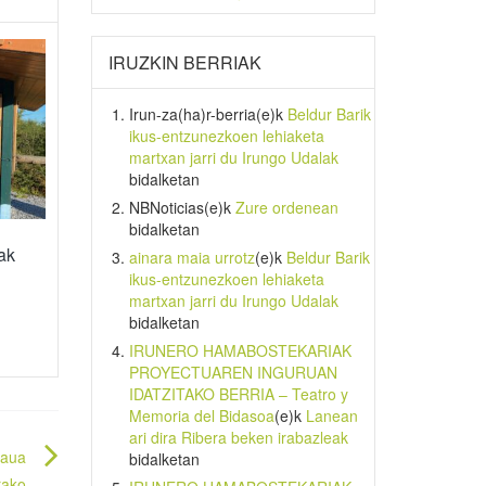
IRUZKIN BERRIAK
Irun-za(ha)r-berria
(e)k
Beldur Barik
ikus-entzunezkoen lehiaketa
martxan jarri du Irungo Udalak
bidalketan
NBNoticias
(e)k
Zure ordenean
bidalketan
ak
ainara maia urrotz
(e)k
Beldur Barik
ikus-entzunezkoen lehiaketa
martxan jarri du Irungo Udalak
bidalketan
IRUNERO HAMABOSTEKARIAK
PROYECTUAREN INGURUAN
IDATZITAKO BERRIA – Teatro y
Memoria del Bidasoa
(e)k
Lanean
ari dira Ribera beken irabazleak
raua
bidalketan
rako