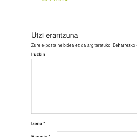
zehar
nabigatu
Utzi erantzuna
Zure e-posta helbidea ez da argitaratuko.
Beharrezko
Iruzkin
Izena
*
E-posta
*