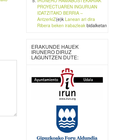
IRUNERO HAMABOSTEKARIAK
PROYECTUAREN INGURUAN
IDATZITAKO BERRIA –
AntzerkiZ
(e)k
Lanean ari dira
Ribera beken irabazleak
bidalketan
ERAKUNDE HAUEK
IRUNERO DIRUZ
LAGUNTZEN DUTE: