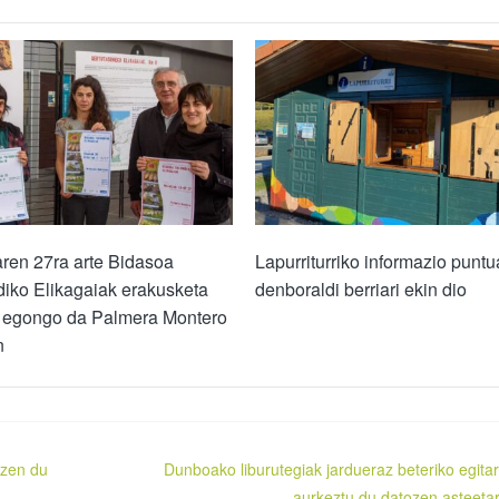
ren 27ra arte Bidasoa
Lapurriturriko informazio puntu
iko Elikagaiak erakusketa
denboraldi berriari ekin dio
i egongo da Palmera Montero
n
tzen du
Dunboako liburutegiak jardueraz beteriko egita
aurkeztu du datozen asteeta