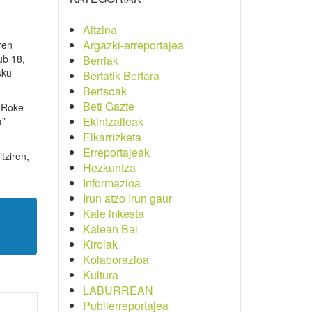
Aitzina
Argazki-erreportajea
ren
ub 18,
Berriak
ku
Bertatik Bertara
Bertsoak
Beti Gazte
n Roke
Ekintzaileak
a”
Elkarrizketa
Erreportajeak
tziren,
Hezkuntza
Informazioa
Irun atzo Irun gaur
Kale inkesta
Kalean Bai
Kirolak
Kolaborazioa
Kultura
LABURREAN
Publierreportajea