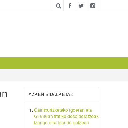
en
AZKEN BIDALKETAK
Gaintxurizketako igoeran eta
GI-636an trafiko desbideratzeak
izango dira igande goizean