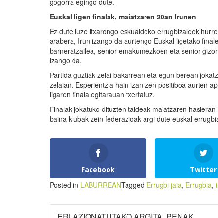
gogorra egingo dute.
Euskal ligen finalak, maiatzaren 20an Irunen
Ez dute luze itxarongo eskualdeko errugbizaleek hurre
arabera, Irun izango da aurtengo Euskal ligetako finale
barneratzailea, senior emakumezkoen eta senior gizo
izango da.
Partida guztiak zelai bakarrean eta egun berean jokat
zelaian. Esperientzia hain izan zen positiboa aurten a
ligaren finala egitarauan txertatuz.
Finalak jokatuko dituzten taldeak maiatzaren hasieran 
baina klubak zein federazioak argi dute euskal errugbi
Facebook
Twitter
Posted in
LABURREAN
Tagged
Errugbi jaia
,
Errugbia
,
ERLAZIONATUTAKO ARGITALPENAK