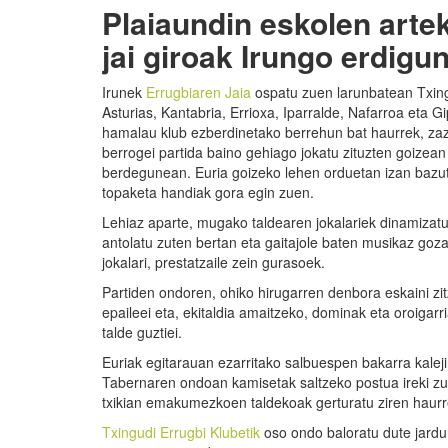
Plaiaundin eskolen arte
jai
giroak Irungo erdigun
Irunek
Errugbiaren Jaia
ospatu zuen larunbatean Txing
Asturias, Kantabria, Errioxa, Iparralde, Nafarroa eta Gi
hamalau klub ezberdinetako berrehun bat haurrek, zazp
berrogei partida baino gehiago jokatu zituzten goizean
berdegunean. Euria goizeko lehen orduetan izan bazut
topaketa handiak gora egin zuen.
Lehiaz aparte, mugako taldearen jokalariek dinamizatu
antolatu zuten bertan eta gaitajole baten musikaz goza
jokalari, prestatzaile zein gurasoek.
Partiden ondoren, ohiko hirugarren denbora eskaini zitz
epaileei eta, ekitaldia amaitzeko, dominak eta oroigarr
talde guztiei.
Euriak egitarauan ezarritako salbuespen bakarra kalej
Tabernaren ondoan kamisetak saltzeko postua ireki zut
txikian emakumezkoen taldekoak gerturatu ziren haurre
Txingudi Errugbi Klubetik
oso ondo baloratu dute jardun