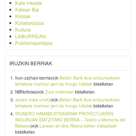
Kale inkesta
Kalean Bai
Kirolak
Kolaborazioa
Kultura
LABURREAN
Publierreportajea
IRUZKIN BERRIAK
Irun-za(ha)r-berria
(e)k
Beldur Barik ikus-entzunezkoen
lehiaketa martxan jarri du Irungo Udalak
bidalketan
NBNoticias
(e)k
Zure ordenean
bidalketan
ainara maia urrotz
(e)k
Beldur Barik ikus-entzunezkoen
lehiaketa martxan jarri du Irungo Udalak
bidalketan
IRUNERO HAMABOSTEKARIAK PROYECTUAREN
INGURUAN IDATZITAKO BERRIA – Teatro y Memoria del
Bidasoa
(e)k
Lanean ari dira Ribera beken irabazleak
bidalketan