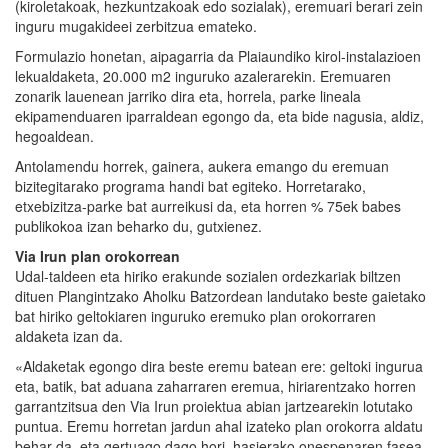
(kiroletakoak, hezkuntzakoak edo sozialak), eremuari berari zein
inguru mugakideei zerbitzua emateko.
Formulazio honetan, aipagarria da Plaiaundiko kirol-instalazioen
lekualdaketa, 20.000 m2 inguruko azalerarekin. Eremuaren
zonarik lauenean jarriko dira eta, horrela, parke lineala
ekipamenduaren iparraldean egongo da, eta bide nagusia, aldiz,
hegoaldean.
Antolamendu horrek, gainera, aukera emango du eremuan
bizitegitarako programa handi bat egiteko. Horretarako,
etxebizitza-parke bat aurreikusi da, eta horren % 75ek babes
publikokoa izan beharko du, gutxienez.
Via Irun plan orokorrean
Udal-taldeen eta hiriko erakunde sozialen ordezkariak biltzen
dituen Plangintzako Aholku Batzordean landutako beste gaietako
bat hiriko geltokiaren inguruko eremuko plan orokorraren
aldaketa izan da.
«Aldaketak egongo dira beste eremu batean ere: geltoki ingurua
eta, batik, bat aduana zaharraren eremua, hiriarentzako horren
garrantzitsua den Via Irun proiektua abian jartzearekin lotutako
puntua. Eremu horretan jardun ahal izateko plan orokorra aldatu
behar da, eta gertuago dago hori, hasierako onespenaren fasea