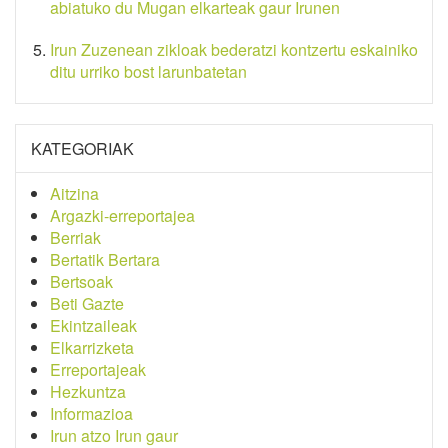
abiatuko du Mugan elkarteak gaur Irunen
Irun Zuzenean zikloak bederatzi kontzertu eskainiko
ditu urriko bost larunbatetan
KATEGORIAK
Aitzina
Argazki-erreportajea
Berriak
Bertatik Bertara
Bertsoak
Beti Gazte
Ekintzaileak
Elkarrizketa
Erreportajeak
Hezkuntza
Informazioa
Irun atzo Irun gaur