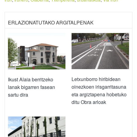
ERLAZIONATUTAKO ARGITALPENAK
Letxunborro hiribidean
Ikust Alaia berritzeko
oinezkoen irisgarritasuna
lanak bigarren fasean
eta argiztapena hobetuko
sartu dira
ditu Obra arloak