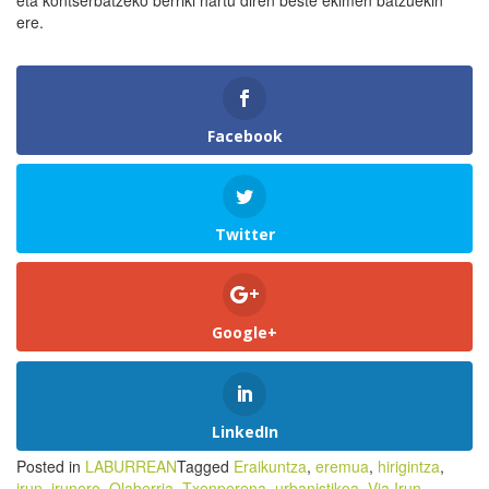
ere.
Facebook
Twitter
Google+
LinkedIn
Posted in
LABURREAN
Tagged
Eraikuntza
,
eremua
,
hirigintza
,
irun
,
irunero
,
Olaberria
,
Txenperena
,
urbanistikoa
,
Via Irun