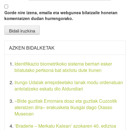
Gorde nire izena, emaila eta webgunea bilatzaile honetan
komentatzen dudan hurrengorako.
AZKEN BIDALKETAK
Identifikazio biometrikoko sistema berriari esker
bilatutako pertsona bat atxilotu dute Irunen
Irungo Udalak errepideetako lanak modu ordenatuan
antolatzeko eskatu dio Aldundiari
«Bide guztiak Erromara doaz eta guztiak Cuzcotik
ateratzen dira» erakusketa ikusgai dago Oiasso
Museoan
‘Braderie – Merkatu Kalean’ azokaren 40. edizioa