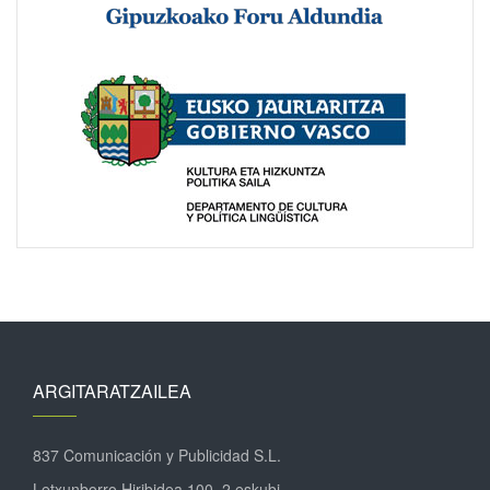
ARGITARATZAILEA
837 Comunicación y Publicidad S.L.
Letxunborro Hiribidea 100, 2 eskubi