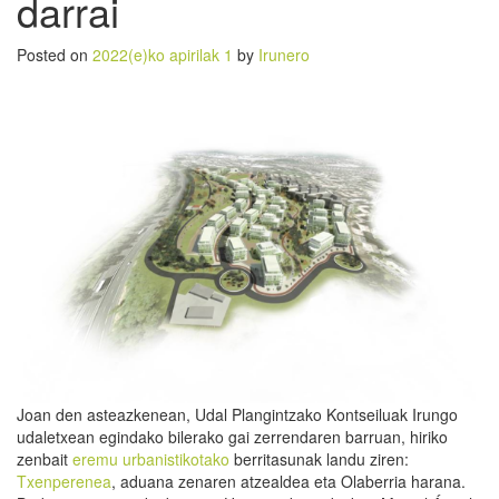
darrai
Posted on
2022(e)ko apirilak 1
by
Irunero
Joan den asteazkenean, Udal Plangintzako Kontseiluak Irungo
udaletxean egindako bilerako gai zerrendaren barruan, hiriko
zenbait
eremu urbanistikotako
berritasunak landu ziren:
Txenperenea
, aduana zenaren atzealdea eta Olaberria harana.