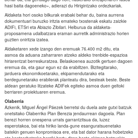
hasi baita dagoeneko», adierazi du Hirigintzako ordezkariak.
Aldaketa hori osoko bilkurak erabaki behar du, baina aurrena
dokumentuari buruzko iritzia emateko txostenak eskatu zaizkie
ADIFi, ETSri eta Abiazio Zibilari. Helburua da aldaketa-
proposamena udalbatzara eraman aurretik administrazio horien
guztien oniritzia izatea.
Aldaketaren xede izango den eremuak 76.400 m2 ditu, eta
asmoa da aduana zaharraren atzeko aldeko trenbide-espazioa
hiriarentzat berreskuratzea. Belaskoenea auzotik gertuen dagoen
eremua da, eta gaur egun ez da erabiltzen. Bizitegitarako,
jarduera ekonomikoetarako, ekipamendutarako eta
berdegunetarako erabilerak planteatu dira, besteak beste. Beste
aldean geratuko litzateke ADIFek egiteko asmoa duen geltoki
berriaren proiektuaren eremua.
Olaberria
Azkenik, Miguel Ángel Páezek berretsi du duela aste gutxi batzuk
onetsitako Olaberriko Plan Berezia jendaurrean dagoela. Plan
berezi horren onespena urrats garrantzitsua da, luzez
esperotakoa, bai eta hiriko landa-gune esanguratsuenetako
batekin genuen konpromisoa ere, eta bat dator harana hobetzeko
eta kontserbatzeko berriki hartu diren beste ekimen batzuekin