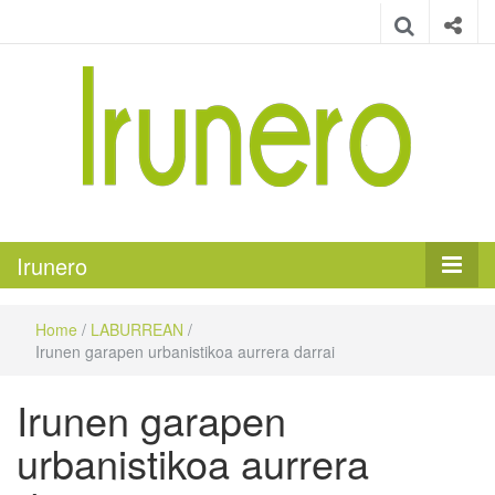
Irunero
Irungo euskarazko aldizkaria
Irunero
Home
/
LABURREAN
/
Irunen garapen urbanistikoa aurrera darrai
Irunen garapen
urbanistikoa aurrera