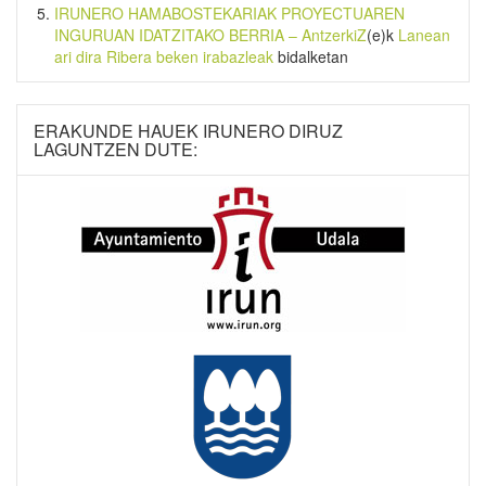
IRUNERO HAMABOSTEKARIAK PROYECTUAREN
INGURUAN IDATZITAKO BERRIA – AntzerkiZ
(e)k
Lanean
ari dira Ribera beken irabazleak
bidalketan
ERAKUNDE HAUEK IRUNERO DIRUZ
LAGUNTZEN DUTE: