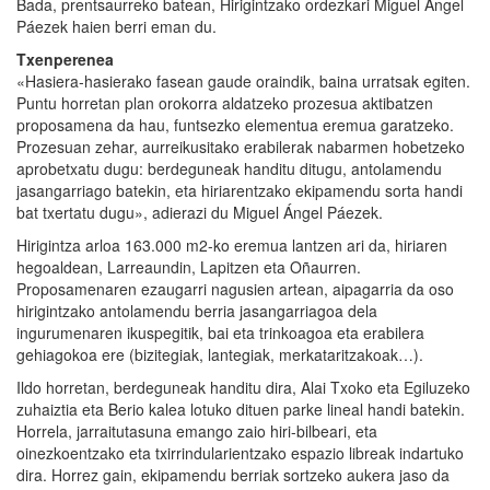
Bada, prentsaurreko batean, Hirigintzako ordezkari Miguel Ángel
Páezek haien berri eman du.
Txenperenea
«Hasiera-hasierako fasean gaude oraindik, baina urratsak egiten.
Puntu horretan plan orokorra aldatzeko prozesua aktibatzen
proposamena da hau, funtsezko elementua eremua garatzeko.
Prozesuan zehar, aurreikusitako erabilerak nabarmen hobetzeko
aprobetxatu dugu: berdeguneak handitu ditugu, antolamendu
jasangarriago batekin, eta hiriarentzako ekipamendu sorta handi
bat txertatu dugu», adierazi du Miguel Ángel Páezek.
Hirigintza arloa 163.000 m2-ko eremua lantzen ari da, hiriaren
hegoaldean, Larreaundin, Lapitzen eta Oñaurren.
Proposamenaren ezaugarri nagusien artean, aipagarria da oso
hirigintzako antolamendu berria jasangarriagoa dela
ingurumenaren ikuspegitik, bai eta trinkoagoa eta erabilera
gehiagokoa ere (bizitegiak, lantegiak, merkataritzakoak…).
Ildo horretan, berdeguneak handitu dira, Alai Txoko eta Egiluzeko
zuhaiztia eta Berio kalea lotuko dituen parke lineal handi batekin.
Horrela, jarraitutasuna emango zaio hiri-bilbeari, eta
oinezkoentzako eta txirrindularientzako espazio libreak indartuko
dira. Horrez gain, ekipamendu berriak sortzeko aukera jaso da