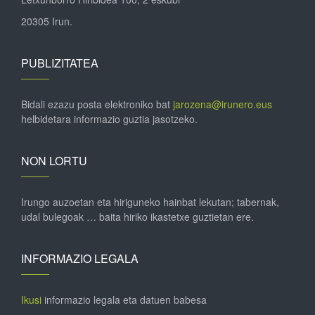
20305 Irun.
PUBLIZITATEA
Bidali ezazu posta elektroniko bat
jarozena@irunero.eus
helbidetara informazio guztia jasotzeko.
NON LORTU
Irungo auzoetan eta hiriguneko hainbat lekutan; tabernak,
udal bulegoak … baita hiriko ikastetxe guztietan ere.
INFORMAZIO LEGALA
Ikusi
informazio legala eta datuen babesa