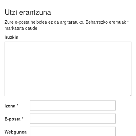
Utzi erantzuna
Zure e-posta helbidea ez da argitaratuko.
Beharrezko eremuak
*
markatuta daude
Iruzkin
Izena
*
E-posta
*
Webgunea