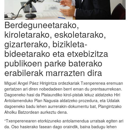
Berdeguneetarako,
kiroletarako, eskoletarako,
gizarterako, bizikleta-
bideetarako eta etxebizitza
publikoen parke baterako
erabilerak marrazten dira
Miguel Angel Páez Hirigintza ordezkariak Txenperenea eremuan
gertatzen ari diren nobedadeen berri eman du prentsaurrekoan.
Dagoeneko hasi da Plaiaundiko kirol-pistak lekuz aldatzeko Hiri
Antolamenduko Plan Nagusia aldatzeko prozedura, eta Udalak
dagoeneko badu lehen aurrerakin-dokumentu bat, Plangintzako
Aholku Batzordean aurkeztu dena.
“Txenperenearen etorkizuneko antolamendua urratsak egiten ari
da. Oso hasierako fasean dago oraindik, baina badugu lehen