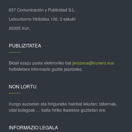
837 Comunicación y Publicidad S.L.
Letxunborro Hiribidea 100, 2 eskubi
20305 Irun.
PUBLIZITATEA
Bidali ezazu posta elektroniko bat
jarozena@irunero.eus
helbidetara informazio guztia jasotzeko.
NON LORTU
Irungo auzoetan eta hiriguneko hainbat lekutan; tabernak,
udal bulegoak … baita hiriko ikastetxe guztietan ere.
INFORMAZIO LEGALA