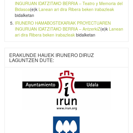
INGURUAN IDATZITAKO BERRIA – Teatro y Memoria del
Bidasoa
(e)k
Lanean ari dira Ribera beken irabazleak
bidalketan
IRUNERO HAMABOSTEKARIAK PROYECTUAREN
INGURUAN IDATZITAKO BERRIA – AntzerkiZ
(e)k
Lanean
ari dira Ribera beken irabazleak
bidalketan
ERAKUNDE HAUEK IRUNERO DIRUZ
LAGUNTZEN DUTE: