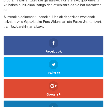
75 babes publikokoa izango den etxebizitza-parke bat marrazten
da.
Aurrerakin-dokumentu honekin, Udalak dagozkion txostenak
eskatu dizkie Gipuzkoako Foru Aldundiari eta Eusko Jaurlaritzari,
tramitazioarekin jarraitzeko.
Facebook
Twitter
Google+