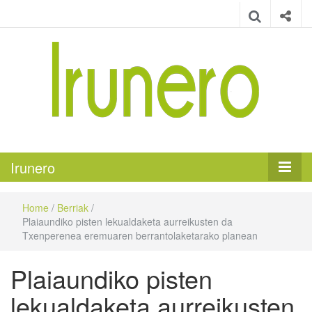
Irunero
Irungo euskarazko aldizkaria
Irunero
Home
/
Berriak
/
Plaiaundiko pisten lekualdaketa aurreikusten da
Txenperenea eremuaren berrantolaketarako planean
Plaiaundiko pisten
lekualdaketa aurreikusten