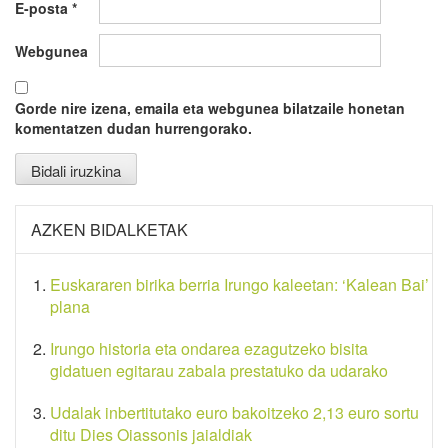
E-posta
*
Webgunea
Gorde nire izena, emaila eta webgunea bilatzaile honetan
komentatzen dudan hurrengorako.
AZKEN BIDALKETAK
Euskararen birika berria Irungo kaleetan: ‘Kalean Bai’
plana
Irungo historia eta ondarea ezagutzeko bisita
gidatuen egitarau zabala prestatuko da udarako
Udalak inbertitutako euro bakoitzeko 2,13 euro sortu
ditu Dies Oiassonis jaialdiak