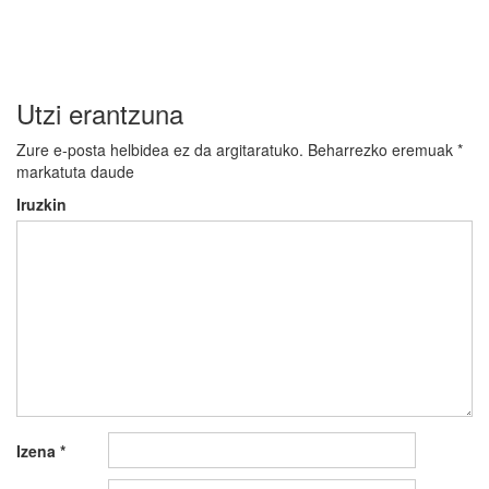
Utzi erantzuna
Zure e-posta helbidea ez da argitaratuko.
Beharrezko eremuak
*
markatuta daude
Iruzkin
Izena
*