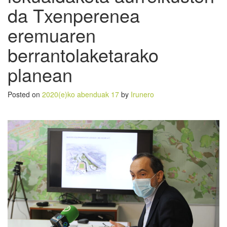
da Txenperenea
eremuaren
berrantolaketarako
planean
Posted on
2020(e)ko abenduak 17
by
Irunero