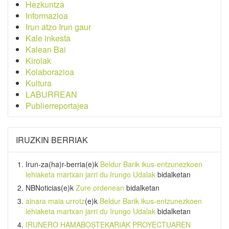
Hezkuntza
Informazioa
Irun atzo Irun gaur
Kale inkesta
Kalean Bai
Kirolak
Kolaborazioa
Kultura
LABURREAN
Publierreportajea
IRUZKIN BERRIAK
Irun-za(ha)r-berria
(e)k
Beldur Barik ikus-entzunezkoen
lehiaketa martxan jarri du Irungo Udalak
bidalketan
NBNoticias
(e)k
Zure ordenean
bidalketan
ainara maia urrotz
(e)k
Beldur Barik ikus-entzunezkoen
lehiaketa martxan jarri du Irungo Udalak
bidalketan
IRUNERO HAMABOSTEKARIAK PROYECTUAREN