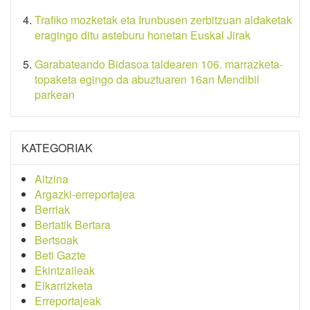
Trafiko mozketak eta Irunbusen zerbitzuan aldaketak
eragingo ditu asteburu honetan Euskal Jirak
Garabateando Bidasoa taldearen 106. marrazketa-
topaketa egingo da abuztuaren 16an Mendibil
parkean
KATEGORIAK
Aitzina
Argazki-erreportajea
Berriak
Bertatik Bertara
Bertsoak
Beti Gazte
Ekintzaileak
Elkarrizketa
Erreportajeak