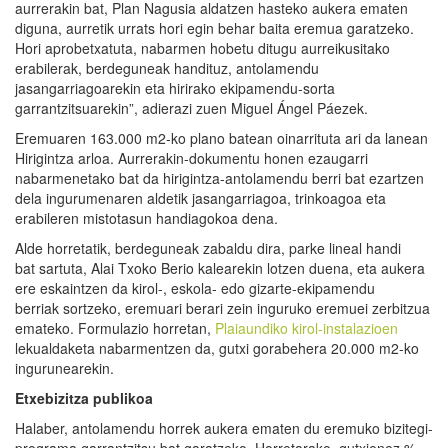
aurrerakin bat, Plan Nagusia aldatzen hasteko aukera ematen
diguna, aurretik urrats hori egin behar baita eremua garatzeko.
Hori aprobetxatuta, nabarmen hobetu ditugu aurreikusitako
erabilerak, berdeguneak handituz, antolamendu
jasangarriagoarekin eta hirirako ekipamendu-sorta
garrantzitsuarekin”, adierazi zuen Miguel Ángel Páezek.
Eremuaren 163.000 m2-ko plano batean oinarrituta ari da lanean
Hirigintza arloa. Aurrerakin-dokumentu honen ezaugarri
nabarmenetako bat da hirigintza-antolamendu berri bat ezartzen
dela ingurumenaren aldetik jasangarriagoa, trinkoagoa eta
erabileren mistotasun handiagokoa dena.
Alde horretatik, berdeguneak zabaldu dira, parke lineal handi
bat sartuta, Alai Txoko Berio kalearekin lotzen duena, eta aukera
ere eskaintzen da kirol-, eskola- edo gizarte-ekipamendu
berriak sortzeko, eremuari berari zein inguruko eremuei zerbitzua
emateko. Formulazio horretan,
Plaiaundiko kirol-instalazioen
lekualdaketa nabarmentzen da, gutxi gorabehera 20.000 m2-ko
ingurunearekin.
Etxebizitza publikoa
Halaber, antolamendu horrek aukera ematen du eremuko bizitegi-
programa garrantzitsu bat garatzeko. Horretarako, gutxienez %