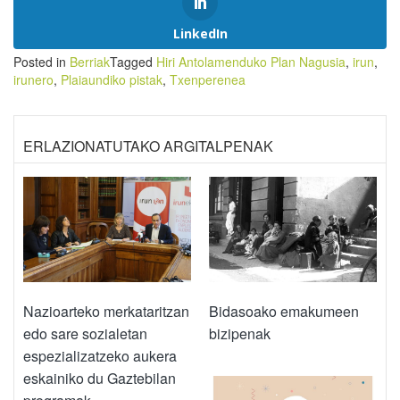
LinkedIn
Posted in
Berriak
Tagged
Hiri Antolamenduko Plan Nagusia
,
irun
,
irunero
,
Plaiaundiko pistak
,
Txenperenea
ERLAZIONATUTAKO ARGITALPENAK
Nazioarteko merkataritzan
Bidasoako emakumeen
edo sare sozialetan
bizipenak
espezializatzeko aukera
eskainiko du Gaztebilan