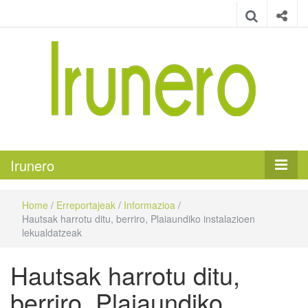
Irunero
Irungo euskarazko aldizkaria
Irunero
Home
/
Erreportajeak
/
Informazioa
/
Hautsak harrotu ditu, berriro, Plaiaundiko instalazioen
lekualdatzeak
Hautsak harrotu ditu,
berriro, Plaiaundiko