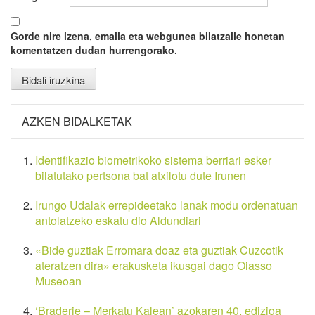
Gorde nire izena, emaila eta webgunea bilatzaile honetan
komentatzen dudan hurrengorako.
AZKEN BIDALKETAK
Identifikazio biometrikoko sistema berriari esker
bilatutako pertsona bat atxilotu dute Irunen
Irungo Udalak errepideetako lanak modu ordenatuan
antolatzeko eskatu dio Aldundiari
«Bide guztiak Erromara doaz eta guztiak Cuzcotik
ateratzen dira» erakusketa ikusgai dago Oiasso
Museoan
‘Braderie – Merkatu Kalean’ azokaren 40. edizioa