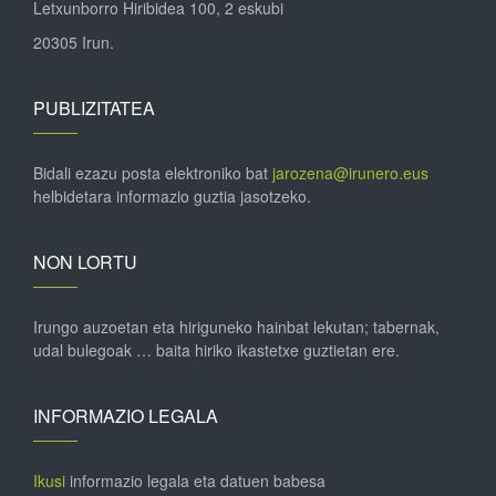
Letxunborro Hiribidea 100, 2 eskubi
20305 Irun.
PUBLIZITATEA
Bidali ezazu posta elektroniko bat
jarozena@irunero.eus
helbidetara informazio guztia jasotzeko.
NON LORTU
Irungo auzoetan eta hiriguneko hainbat lekutan; tabernak,
udal bulegoak … baita hiriko ikastetxe guztietan ere.
INFORMAZIO LEGALA
Ikusi
informazio legala eta datuen babesa