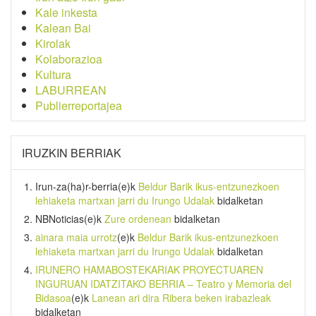
Kale inkesta
Kalean Bai
Kirolak
Kolaborazioa
Kultura
LABURREAN
Publierreportajea
IRUZKIN BERRIAK
Irun-za(ha)r-berria
(e)k
Beldur Barik ikus-entzunezkoen
lehiaketa martxan jarri du Irungo Udalak
bidalketan
NBNoticias
(e)k
Zure ordenean
bidalketan
ainara maia urrotz
(e)k
Beldur Barik ikus-entzunezkoen
lehiaketa martxan jarri du Irungo Udalak
bidalketan
IRUNERO HAMABOSTEKARIAK PROYECTUAREN
INGURUAN IDATZITAKO BERRIA – Teatro y Memoria del
Bidasoa
(e)k
Lanean ari dira Ribera beken irabazleak
bidalketan