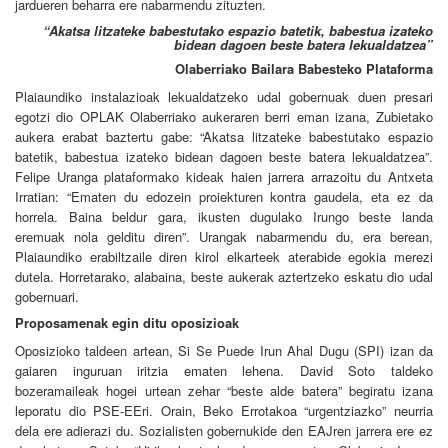
jardueren beharra ere nabarmendu zituzten.
“Akatsa litzateke babestutako espazio batetik, babestua izateko
bidean dagoen beste batera lekualdatzea”
Olaberriako Bailara Babesteko Plataforma
Plaiaundiko instalazioak lekualdatzeko udal gobernuak duen presari
egotzi dio OPLAK Olaberriako aukeraren berri eman izana, Zubietako
aukera erabat baztertu gabe: “Akatsa litzateke babestutako espazio
batetik, babestua izateko bidean dagoen beste batera lekualdatzea”.
Felipe Uranga plataformako kideak haien jarrera arrazoitu du Antxeta
Irratian: “Ematen du edozein proiekturen kontra gaudela, eta ez da
horrela. Baina beldur gara, ikusten dugulako Irungo beste landa
eremuak nola gelditu diren”. Urangak nabarmendu du, era berean,
Plaiaundiko erabiltzaile diren kirol elkarteek aterabide egokia merezi
dutela. Horretarako, alabaina, beste aukerak aztertzeko eskatu dio udal
gobernuari.
Proposamenak egin ditu oposizioak
Oposizioko taldeen artean, Si Se Puede Irun Ahal Dugu (SPI) izan da
gaiaren inguruan iritzia ematen lehena. David Soto taldeko
bozeramaileak hogei urtean zehar “beste alde batera” begiratu izana
leporatu dio PSE-EEri. Orain, Beko Errotakoa “urgentziazko” neurria
dela ere adierazi du. Sozialisten gobernukide den EAJren jarrera ere ez