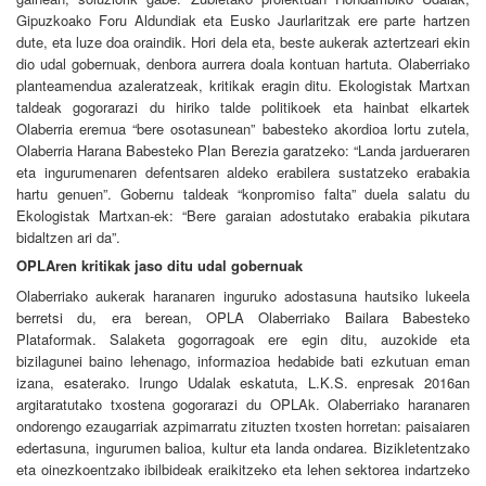
Gipuzkoako Foru Aldundiak eta Eusko Jaurlaritzak ere parte hartzen
dute, eta luze doa oraindik. Hori dela eta, beste aukerak aztertzeari ekin
dio udal gobernuak, denbora aurrera doala kontuan hartuta. Olaberriako
planteamendua azaleratzeak, kritikak eragin ditu. Ekologistak Martxan
taldeak gogorarazi du hiriko talde politikoek eta hainbat elkartek
Olaberria eremua “bere osotasunean” babesteko akordioa lortu zutela,
Olaberria Harana Babesteko Plan Berezia garatzeko: “Landa jardueraren
eta ingurumenaren defentsaren aldeko erabilera sustatzeko erabakia
hartu genuen”. Gobernu taldeak “konpromiso falta” duela salatu du
Ekologistak Martxan-ek: “Bere garaian adostutako erabakia pikutara
bidaltzen ari da”.
OPLAren kritikak jaso ditu udal gobernuak
Olaberriako aukerak haranaren inguruko adostasuna hautsiko lukeela
berretsi du, era berean, OPLA Olaberriako Bailara Babesteko
Plataformak. Salaketa gogorragoak ere egin ditu, auzokide eta
bizilagunei baino lehenago, informazioa hedabide bati ezkutuan eman
izana, esaterako. Irungo Udalak eskatuta, L.K.S. enpresak 2016an
argitaratutako txostena gogorarazi du OPLAk. Olaberriako haranaren
ondorengo ezaugarriak azpimarratu zituzten txosten horretan: paisaiaren
edertasuna, ingurumen balioa, kultur eta landa ondarea. Bizikletentzako
eta oinezkoentzako ibilbideak eraikitzeko eta lehen sektorea indartzeko