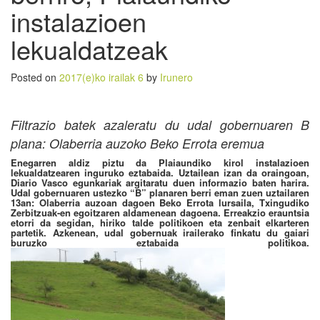
instalazioen
lekualdatzeak
Posted on
2017(e)ko irailak 6
by
Irunero
Filtrazio batek azaleratu du udal gobernuaren B
plana: Olaberria auzoko Beko Errota eremua
Enegarren aldiz piztu da Plaiaundiko kirol instalazioen
lekualdatzearen inguruko eztabaida. Uztailean izan da oraingoan,
Diario Vasco egunkariak argitaratu duen informazio baten harira.
Udal gobernuaren ustezko “B” planaren berri eman zuen uztailaren
13an: Olaberria auzoan dagoen Beko Errota lursaila, Txingudiko
Zerbitzuak-en egoitzaren aldamenean dagoena. Erreakzio erauntsia
etorri da segidan, hiriko talde politikoen eta zenbait elkarteren
partetik. Azkenean, udal gobernuak irailerako finkatu du gaiari
buruzko eztabaida politikoa.