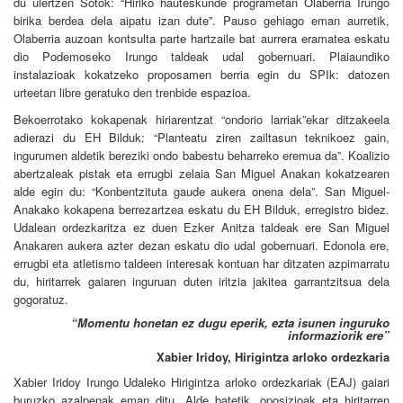
du ulertzen Sotok: “Hiriko hauteskunde programetan Olaberria Irungo
birika berdea dela aipatu izan dute”. Pauso gehiago eman aurretik,
Olaberria auzoan kontsulta parte hartzaile bat aurrera eramatea eskatu
dio Podemoseko Irungo taldeak udal gobernuari. Plaiaundiko
instalazioak kokatzeko proposamen berria egin du SPIk: datozen
urteetan libre geratuko den trenbide espazioa.
Bekoerrotako kokapenak hiriarentzat “ondorio larriak”ekar ditzakeela
adierazi du EH Bilduk: “Planteatu ziren zailtasun teknikoez gain,
ingurumen aldetik bereziki ondo babestu beharreko eremua da”. Koalizio
abertzaleak pistak eta errugbi zelaia San Miguel Anakan kokatzearen
alde egin du: “Konbentzituta gaude aukera onena dela”. San Miguel-
Anakako kokapena berrezartzea eskatu du EH Bilduk, erregistro bidez.
Udalean ordezkaritza ez duen Ezker Anitza taldeak ere San Miguel
Anakaren aukera azter dezan eskatu dio udal gobernuari. Edonola ere,
errugbi eta atletismo taldeen interesak kontuan har ditzaten azpimarratu
du, hiritarrek gaiaren inguruan duten iritzia jakitea garrantzitsua dela
gogoratuz.
“Momentu honetan ez dugu eperik, ezta isunen inguruko
informaziorik ere”
Xabier Iridoy, Hirigintza arloko ordezkaria
Xabier Iridoy Irungo Udaleko Hirigintza arloko ordezkariak (EAJ) gaiari
buruzko azalpenak eman ditu. Alde batetik, oposizioak eta hiritarren