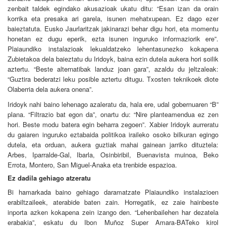
zenbait taldek egindako akusazioak ukatu ditu: “Esan izan da orain
korrika eta presaka ari garela, isunen mehatxupean. Ez dago ezer
baieztatuta. Eusko Jaurlaritzak jakinarazi behar digu hori, eta momentu
honetan ez dugu eperik, ezta isunen inguruko informaziorik ere”.
Plaiaundiko instalazioak lekualdatzeko lehentasunezko kokapena
Zubietakoa dela baieztatu du Iridoyk, baina ezin dutela aukera hori soilik
aztertu. “Beste alternatibak landuz joan gara”, azaldu du jeltzaleak:
“Guztira bederatzi leku posible aztertu ditugu. Txosten teknikoek diote
Olaberria dela aukera onena”.
Iridoyk nahi baino lehenago azaleratu da, hala ere, udal gobernuaren “B”
plana. “Filtrazio bat egon da”, onartu du: “Nire planteamendua ez zen
hori. Beste modu batera egin beharra zegoen”. Xabier Iridoyk aurreratu
du gaiaren inguruko eztabaida politikoa iraileko osoko bilkuran egingo
dutela, eta orduan, aukera guztiak mahai gainean jarriko dituztela:
Arbes, Iparralde-Gal, Ibarla, Osinbiribil, Buenavista muinoa, Beko
Errota, Montero, San Miguel-Anaka eta trenbide espazioa.
Ez dadila gehiago atzeratu
Bi hamarkada baino gehiago daramatzate Plaiaundiko instalazioen
erabiltzaileek, aterabide baten zain. Horregatik, ez zaie hainbeste
inporta azken kokapena zein izango den. “Lehenbailehen har dezatela
erabakia”, eskatu du Ibon Muñoz Super Amara-BATeko kirol