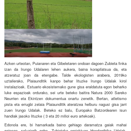
Azken urteotan, Puianaren eta Gibeletaren ondoan dagoen Zubieta finka
izan da Irungo Udalaren lehen aukera, baina korapilatsua da, eta
atzeratuz joan da etengabe. Talde ekologisten arabera, 2019ko
uztailerako, Plaiaunditik kanpo behar lituzke Irungo Udalak kirol
instalazioak. Estuario ekosistemako gune gisa eraldatuta egon beharko
luke espazioak ordurako, sei urte beteko baitira Natura 2000 Sareko
Neurrien eta Ekintzen dokumentua onartu zenetik. Bertan, atletismo
pista eta errugbi zelaia Plaiaunditik ateratzea helburu nagusi gisa jarri
zuen Irungo Udalak. Beteko ez balu, Europako Batzordearen isun
handiak jasoko lituzke ( 3 eta 20 milioi euro artekoak).
Edonola ere, bi hamarkada baino gehiago daramatza gaiak mahai
gainean, soluziorik gabe. Zubietako proiektuan Hondarribiko Udalak,