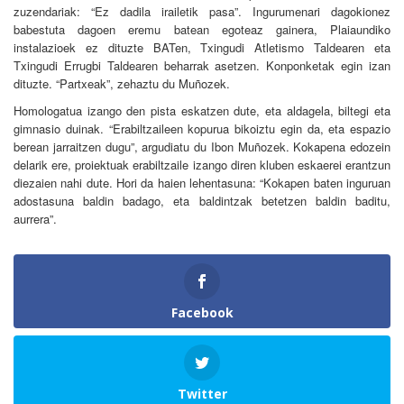
zuzendariak: “Ez dadila irailetik pasa”. Ingurumenari dagokionez
babestuta dagoen eremu batean egoteaz gainera, Plaiaundiko
instalazioek ez dituzte BATen, Txingudi Atletismo Taldearen eta
Txingudi Errugbi Taldearen beharrak asetzen. Konponketak egin izan
dituzte. “Partxeak”, zehaztu du Muñozek.
Homologatua izango den pista eskatzen dute, eta aldagela, biltegi eta
gimnasio duinak. “Erabiltzaileen kopurua bikoiztu egin da, eta espazio
berean jarraitzen dugu”, argudiatu du Ibon Muñozek. Kokapena edozein
delarik ere, proiektuak erabiltzaile izango diren kluben eskaerei erantzun
diezaien nahi dute. Hori da haien lehentasuna: “Kokapen baten inguruan
adostasuna baldin badago, eta baldintzak betetzen baldin baditu,
aurrera”.
Facebook
Twitter