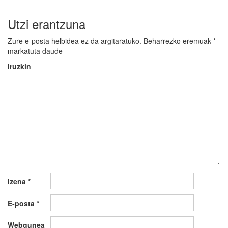
Utzi erantzuna
Zure e-posta helbidea ez da argitaratuko.
Beharrezko eremuak
*
markatuta daude
Iruzkin
Izena
*
E-posta
*
Webgunea