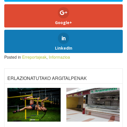
Google+
LinkedIn
Posted in
Erreportajeak
,
Informazioa
ERLAZIONATUTAKO ARGITALPENAK