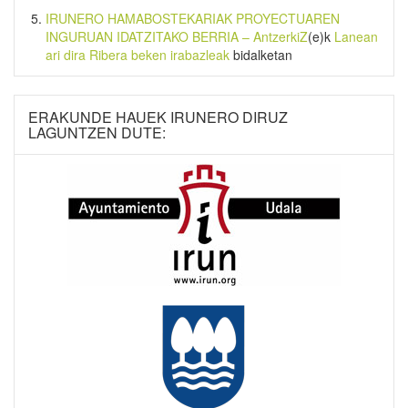
IRUNERO HAMABOSTEKARIAK PROYECTUAREN
INGURUAN IDATZITAKO BERRIA – AntzerkiZ
(e)k
Lanean
ari dira Ribera beken irabazleak
bidalketan
ERAKUNDE HAUEK IRUNERO DIRUZ
LAGUNTZEN DUTE: