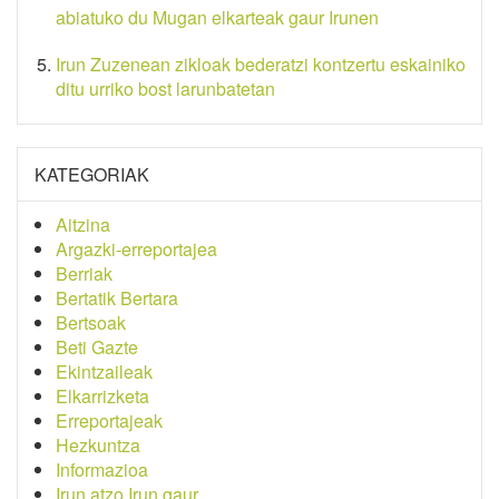
abiatuko du Mugan elkarteak gaur Irunen
Irun Zuzenean zikloak bederatzi kontzertu eskainiko
ditu urriko bost larunbatetan
KATEGORIAK
Aitzina
Argazki-erreportajea
Berriak
Bertatik Bertara
Bertsoak
Beti Gazte
Ekintzaileak
Elkarrizketa
Erreportajeak
Hezkuntza
Informazioa
Irun atzo Irun gaur