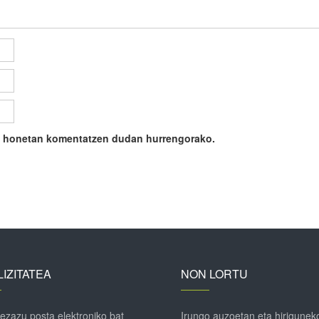
ile honetan komentatzen dudan hurrengorako.
IZITATEA
NON LORTU
 ezazu posta elektroniko bat
Irungo auzoetan eta hirigunek