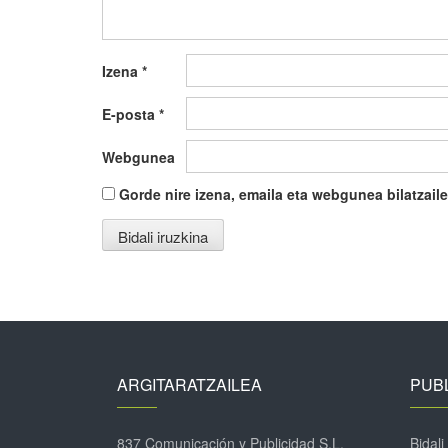
Izena
*
E-posta
*
Webgunea
Gorde nire izena, emaila eta webgunea bilatza
ARGITARATZAILEA
PUBL
837 Comunicación y Publicidad S.L.
Bidali