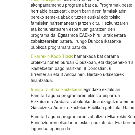
akonpainamendu programa bat da. Programak beste
herrialde batzuetatik etorri berri diren familiak adin
bereko seme-alabak dituzten euskal edo tokiko
familiekin harremanetan jartzen ditu. Hezkuntzaren
eta komunitatearen esparruan garatzen den
programa da. Egitasmoa EAEko hiru lurraldeetara
zabaltzearekin batera, Irungo Dunboa ikastetxe
publikoa programara batu da.
Elkarrekin Koop Txikik
hamarkada bat darama
proiektu honen buruan Gipuzkoan, eta dagoeneko 18
ikastetxetan dago martxan: 8 Donostian, 6
Errenterian eta 3 Andoainen. Bertako udaletxeek
finantzatua.
Irungo Dunboa ikastetxean
egindako ekitaldian
Familia Laguna programaren ekintza-esparrua
Bizkaira eta Arabara zabalduko dela ezagutzera eman 
Gasteizeko Adurtza Ikastetxe Publikoa gehituta. Gain
Familia Laguna programaren zabaltzea Elkarrekin Koop
Fundazioaren elkarlanari esker gauzatu da. Era berean,
lagundua egongo da.