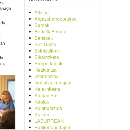
kia
ranaga
Aitzina
Argazki-erreportajea
 du,
Berriak
Bertatik Bertara
.
Bertsoak
xan
Beti Gazte
Ekintzaileak
Elkarrizketa
la-
Erreportajeak
an,
Hezkuntza
Informazioa
Irun atzo Irun gaur
Kale inkesta
Kalean Bai
Kirolak
Kolaborazioa
Kultura
LABURREAN
Publierreportajea