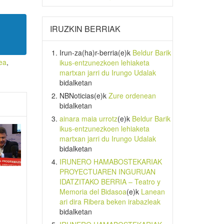
IRUZKIN BERRIAK
Irun-za(ha)r-berria
(e)k
Beldur Barik
ea
,
ikus-entzunezkoen lehiaketa
martxan jarri du Irungo Udalak
bidalketan
NBNoticias
(e)k
Zure ordenean
bidalketan
ainara maia urrotz
(e)k
Beldur Barik
ikus-entzunezkoen lehiaketa
martxan jarri du Irungo Udalak
bidalketan
IRUNERO HAMABOSTEKARIAK
PROYECTUAREN INGURUAN
IDATZITAKO BERRIA – Teatro y
Memoria del Bidasoa
(e)k
Lanean
ari dira Ribera beken irabazleak
bidalketan