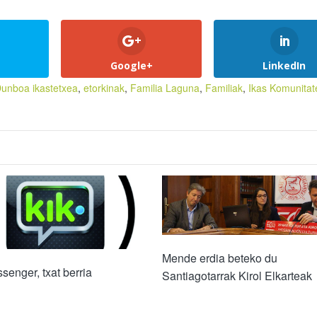
Google+
LinkedIn
unboa ikastetxea
,
etorkinak
,
Familia Laguna
,
Familiak
,
Ikas Komunitat
Mende erdia beteko du
senger, txat berria
Santiagotarrak Kirol Elkarteak