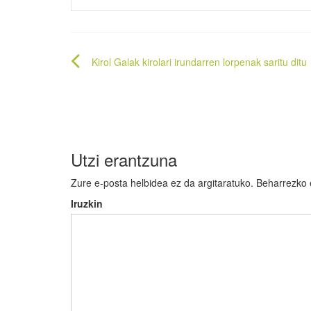
Bidalketetan
Kirol Galak kirolari irundarren lorpenak saritu ditu
zehar
nabigatu
Utzi erantzuna
Zure e-posta helbidea ez da argitaratuko.
Beharrezko
Iruzkin