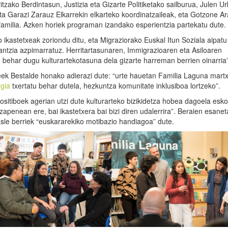
zako Berdintasun, Justizia eta Gizarte Politiketako sailburua, Julen Ur
a Garazi Zarauz Elkarrekin elkarteko koordinatzaileak, eta Gotzone A
amilia. Azken horiek programan izandako esperientzia partekatu dute.
 ikastetxeak zoriondu ditu, eta Migraziorako Euskal Itun Soziala aipatu
tzia azpimarratuz. Herritartasunaren, Immigrazioaren eta Asiloaren
u behar dugu kulturartekotasuna dela gizarte harreman berrien oinarria”
leek Bestalde honako adierazi dute: “urte hauetan Familia Laguna mart
egia
txertatu behar dutela, hezkuntza komunitate inklusiboa lortzeko”.
sitiboek agerian utzi dute kulturarteko bizikidetza hobea dagoela esko
itzapenean ere, bai ikastetxera bai bizi diren udalerrira”. Beraien esanet
sle berriek “euskararekiko motibazio handiagoa” dute.