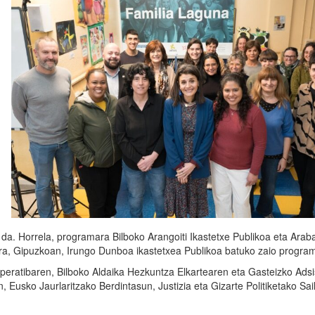
da. Horrela, programara Bilboko Arangoiti Ikastetxe Publikoa eta Arab
era, Gipuzkoan, Irungo Dunboa ikastetxea Publikoa batuko zaio program
eratibaren, Bilboko Aldaika Hezkuntza Elkartearen eta Gasteizko Adsi
 Eusko Jaurlaritzako Berdintasun, Justizia eta Gizarte Politiketako Sai