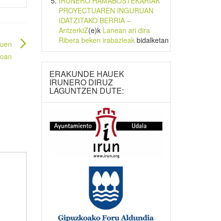
IRUNERO HAMABOSTEKARIAK
PROYECTUAREN INGURUAN
IDATZITAKO BERRIA –
AntzerkiZ
(e)k
Lanean ari dira
Ribera beken irabazleak
bidalketan
tuen
roan
ERAKUNDE HAUEK
IRUNERO DIRUZ
LAGUNTZEN DUTE: