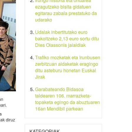
Irungo historia eta ondarea
ezagutzeko bisita gidatuen
egitarau zabala prestatuko da
udarako
Udalak inbertitutako euro
bakoitzeko 2,13 euro sortu ditu
Dies Oiassonis jaialdiak
Trafiko mozketak eta Irunbusen
zerbitzuan aldaketak eragingo
ditu asteburu honetan Euskal
Jirak
Garabateando Bidasoa
taldearen 106. marrazketa-
an
topaketa egingo da abuztuaren
ari.
16an Mendibil parkean
s
lak diruz
KATEGORIAK