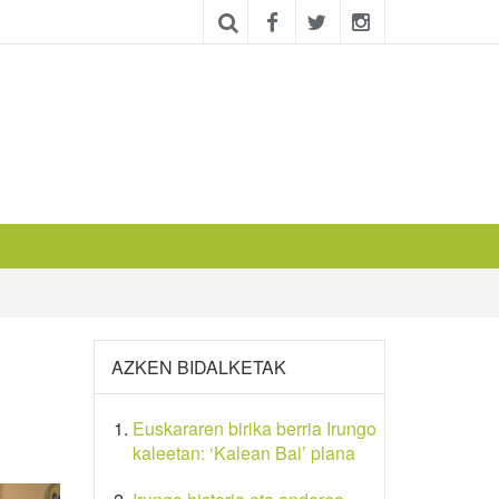
AZKEN BIDALKETAK
Euskararen birika berria Irungo
kaleetan: ‘Kalean Bai’ plana