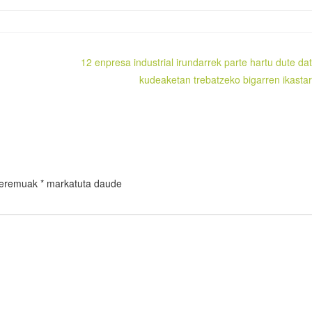
12 enpresa industrial irundarrek parte hartu dute da
kudeaketan trebatzeko bigarren ikasta
 eremuak
*
markatuta daude