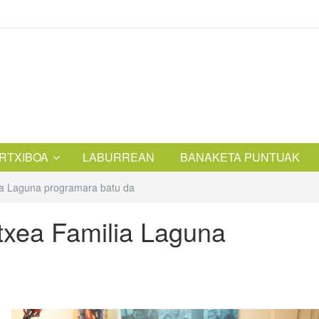
RTXIBOA
LABURREAN
BANAKETA PUNTUAK
ia Laguna programara batu da
txea Familia Laguna