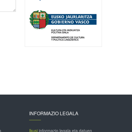
INFORMAZIO LEGALA
o
Ikusi
informazio legala eta datuen