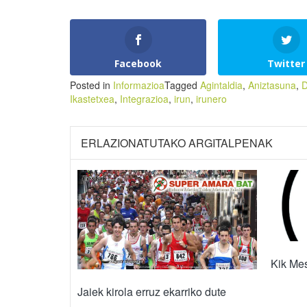
Facebook
Twitter
Posted in
Informazioa
Tagged
Agintaldia
,
Aniztasuna
,
D
Ikastetxea
,
Integrazioa
,
irun
,
irunero
ERLAZIONATUTAKO ARGITALPENAK
Kik Mes
Jaiek kirola erruz ekarriko dute