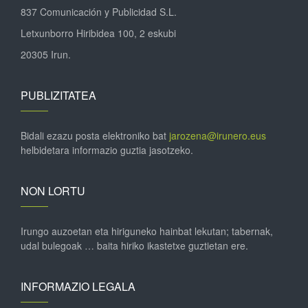
837 Comunicación y Publicidad S.L.
Letxunborro Hiribidea 100, 2 eskubi
20305 Irun.
PUBLIZITATEA
Bidali ezazu posta elektroniko bat
jarozena@irunero.eus
helbidetara informazio guztia jasotzeko.
NON LORTU
Irungo auzoetan eta hiriguneko hainbat lekutan; tabernak,
udal bulegoak … baita hiriko ikastetxe guztietan ere.
INFORMAZIO LEGALA