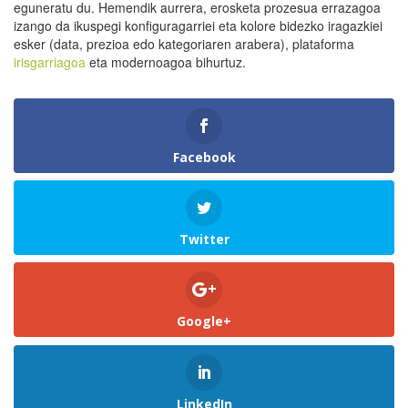
eguneratu du. Hemendik aurrera, erosketa prozesua errazagoa
izango da ikuspegi konfiguragarriei eta kolore bidezko iragazkiei
esker (data, prezioa edo kategoriaren arabera), plataforma
irisgarriagoa
eta modernoagoa bihurtuz.
Facebook
Twitter
Google+
LinkedIn