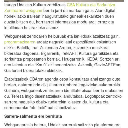
Irungo Udaleko Kultura zerbitzuak
CBA Kultura eta Sorkuntza
Zentroaren
webgune
berria jarri du martxan gaur. Atari digital
honek iazko irailean inauguratutako guneak eskaintzen duen
guztia biltzen du, herritarrei informazioa modu argi, erraz eta
intuitiboan helarazteko asmoz.
Webguneak zentroaren helburuak eta lan-ildoak azaltzeaz gain,
programazioaren
ardatz nagusiei atal espezifikoak eskaintzen
dizkie. Batetik, Irun Zuzenean Aretoa, zuzeneko musikara
bideratua dagoena. Bigarrenik, IrekiART; Kultura garaikidea eta
sorkuntza proposamen berriak. Hirugarrenik, KEOA; Sortzen ari
den talentua eta “Km 0” ekimenentzako. Azkenik, GazteARTEan;
Gazteriari bideratutako ekintzak.
Erabiltzaileek CBAren agenda osoa kontsultatu ahal izango dute
bertan, dataren edo diziplinaren arabera iragazteko aukerarekin.
Gainera, webguneak zentroaren identitate bisual berria erakusten
du, Teresa Iñigo diseinatzaileak landutakoa. Logotipoak zentroko
sarrera nagusiko obalo-irudiarekin jolasten du, kultura eta
sormenerako “ate ireki” bat sinbolizatuz.
Sarrera-salmenta ere berrituta
Webgunearekin batera, Udalak sarrerak saltzeko plataforma ere