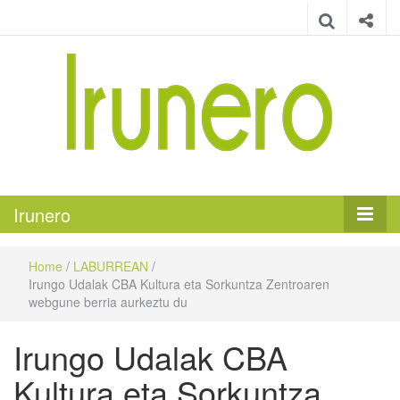
Irunero
Irungo euskarazko aldizkaria
Irunero
Home
/
LABURREAN
/
Irungo Udalak CBA Kultura eta Sorkuntza Zentroaren
webgune berria aurkeztu du
Irungo Udalak CBA
Kultura eta Sorkuntza