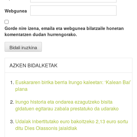
Webgunea
Gorde nire izena, emaila eta webgunea bilatzaile honetan
komentatzen dudan hurrengorako.
AZKEN BIDALKETAK
Euskararen birika berria Irungo kaleetan: ‘Kalean Bai’
plana
Irungo historia eta ondarea ezagutzeko bisita
gidatuen egitarau zabala prestatuko da udarako
Udalak inbertitutako euro bakoitzeko 2,13 euro sortu
ditu Dies Oiassonis jaialdiak