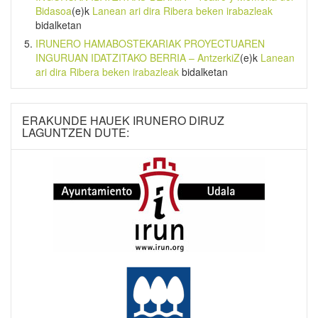
Bidasoa
(e)k
Lanean ari dira Ribera beken irabazleak
bidalketan
IRUNERO HAMABOSTEKARIAK PROYECTUAREN
INGURUAN IDATZITAKO BERRIA – AntzerkiZ
(e)k
Lanean
ari dira Ribera beken irabazleak
bidalketan
ERAKUNDE HAUEK IRUNERO DIRUZ
LAGUNTZEN DUTE: