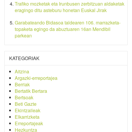
Trafiko mozketak eta Irunbusen zerbitzuan aldaketak
eragingo ditu asteburu honetan Euskal Jirak
Garabateando Bidasoa taldearen 106. marrazketa-
topaketa egingo da abuztuaren 16an Mendibil
parkean
KATEGORIAK
Aitzina
Argazki-erreportajea
Berriak
Bertatik Bertara
Bertsoak
Beti Gazte
Ekintzaileak
Elkarrizketa
Erreportajeak
Hezkuntza