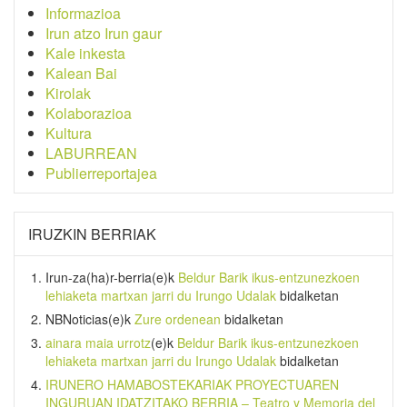
Informazioa
Irun atzo Irun gaur
Kale inkesta
Kalean Bai
Kirolak
Kolaborazioa
Kultura
LABURREAN
Publierreportajea
IRUZKIN BERRIAK
Irun-za(ha)r-berria
(e)k
Beldur Barik ikus-entzunezkoen
lehiaketa martxan jarri du Irungo Udalak
bidalketan
NBNoticias
(e)k
Zure ordenean
bidalketan
ainara maia urrotz
(e)k
Beldur Barik ikus-entzunezkoen
lehiaketa martxan jarri du Irungo Udalak
bidalketan
IRUNERO HAMABOSTEKARIAK PROYECTUAREN
INGURUAN IDATZITAKO BERRIA – Teatro y Memoria del