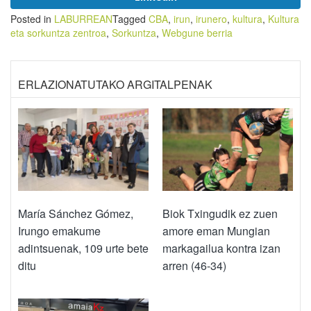
Posted in
LABURREAN
Tagged
CBA
,
irun
,
irunero
,
kultura
,
Kultura
eta sorkuntza zentroa
,
Sorkuntza
,
Webgune berria
ERLAZIONATUTAKO ARGITALPENAK
María Sánchez Gómez,
Biok Txingudik ez zuen
Irungo emakume
amore eman Mungian
adintsuenak, 109 urte bete
markagailua kontra izan
ditu
arren (46-34)