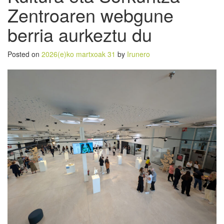
Zentroaren webgune
berria aurkeztu du
Posted on
2026(e)ko martxoak 31
by
Irunero