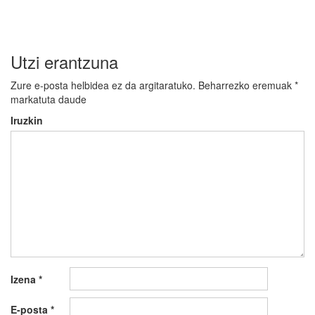
Utzi erantzuna
Zure e-posta helbidea ez da argitaratuko.
Beharrezko eremuak
*
markatuta daude
Iruzkin
Izena
*
E-posta
*