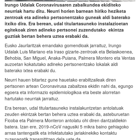
Irungo Udalak Coronavirusaren zabalkundea ekiditeko
neurriak hartu ditu. Neurri horien barnean hiriko heziketa
zentroak eta adineko pertsonentzako guneak aldi baterako
itxiko dira. Era berean, udal titulartasuneko instalazioetan
egitekoak ziren adineko pertsonei zuzendutako ekintza
guztiak bertan behera uztea erabaki da.
Eusko Jaurlaritzak emandako gomendioak jarraituz, Irungo
Udalak Luis Mariano eta Iraso gizarte-zentroak eta Belaskoenea,
Behobia, San Miguel, Anaka-Puiana, Palmera Montero eta Ventas
auzoetan kokatutako adineko pertsonentzako lokalak aldi
baterako ixtea erabaki du.
Neurri hauen bitartez gune hauetako erabiltzaileak diren
pertsonen artean Coronavirusa zabaltzea ekidin nahi da, egungo
egoera eta informazio epidemiologikoa eta beste alorretan
hartutako neurriak jarraituz.
Era berean, udal titulartasuneko instalakuntzetan antolatuak
zeuden ekintzak bertan behera uztea erabaki da, asteburuetan
Ficoba eta Palmera Monteron antolatu ohi diren dantzaldiekin
batera. Izan ere, 2019-nCoV nagusiki 5 mikra baino gehiagoko
arnas tantengatik eta infektatutako jariakinekiko kontaktu
zuzenagatik transmititzen dela uste da.