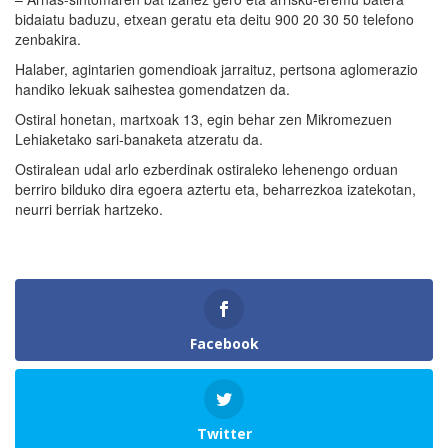
bidaiatu baduzu, etxean geratu eta deitu 900 20 30 50 telefono
zenbakira.
Halaber, agintarien gomendioak jarraituz, pertsona aglomerazio
handiko lekuak saihestea gomendatzen da.
Ostiral honetan, martxoak 13, egin behar zen Mikromezuen
Lehiaketako sari-banaketa atzeratu da.
Ostiralean udal arlo ezberdinak ostiraleko lehenengo orduan
berriro bilduko dira egoera aztertu eta, beharrezkoa izatekotan,
neurri berriak hartzeko.
Facebook
Twitter