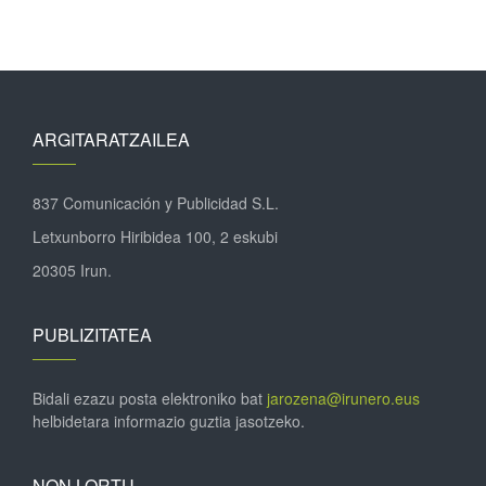
ARGITARATZAILEA
837 Comunicación y Publicidad S.L.
Letxunborro Hiribidea 100, 2 eskubi
20305 Irun.
PUBLIZITATEA
Bidali ezazu posta elektroniko bat
jarozena@irunero.eus
helbidetara informazio guztia jasotzeko.
NON LORTU