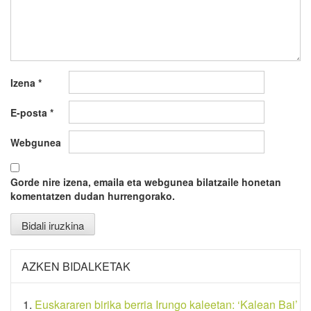
Izena
*
E-posta
*
Webgunea
Gorde nire izena, emaila eta webgunea bilatzaile honetan
komentatzen dudan hurrengorako.
AZKEN BIDALKETAK
Euskararen birika berria Irungo kaleetan: ‘Kalean Bai’