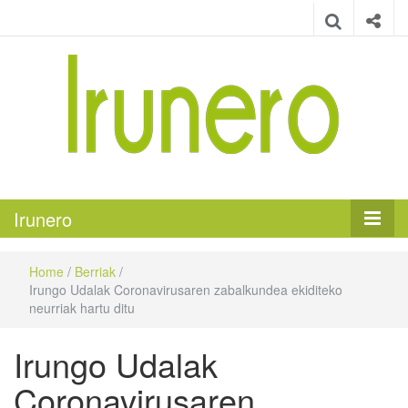
Irunero
Irungo euskarazko aldizkaria
Irunero
Home
/
Berriak
/
Irungo Udalak Coronavirusaren zabalkundea ekiditeko
neurriak hartu ditu
Irungo Udalak
Coronavirusaren