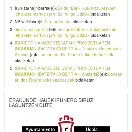
Irun-za(ha)r-berria
(e)k
Beldur Barik ikus-entzunezkoen
lehiaketa martxan jarri du Irungo Udalak
bidalketan
NBNoticias
(e)k
Zure ordenean
bidalketan
ainara maia urrotz
(e)k
Beldur Barik ikus-entzunezkoen
lehiaketa martxan jarri du Irungo Udalak
bidalketan
IRUNERO HAMABOSTEKARIAK PROYECTUAREN
INGURUAN IDATZITAKO BERRIA – Teatro y Memoria del
Bidasoa
(e)k
Lanean ari dira Ribera beken irabazleak
bidalketan
IRUNERO HAMABOSTEKARIAK PROYECTUAREN
INGURUAN IDATZITAKO BERRIA – AntzerkiZ
(e)k
Lanean
ari dira Ribera beken irabazleak
bidalketan
ERAKUNDE HAUEK IRUNERO DIRUZ
LAGUNTZEN DUTE: