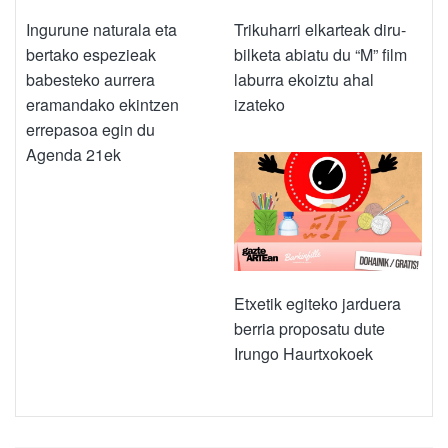
Ingurune naturala eta
Trikuharri elkarteak diru-
bertako espezieak
bilketa abiatu du “M” film
babesteko aurrera
laburra ekoiztu ahal
eramandako ekintzen
izateko
errepasoa egin du
Agenda 21ek
Etxetik egiteko jarduera
berria proposatu dute
Irungo Haurtxokoek