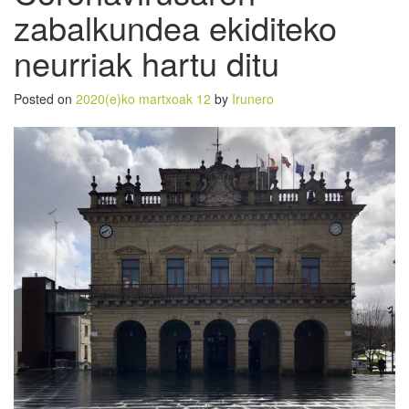
zabalkundea ekiditeko
neurriak hartu ditu
Posted on
2020(e)ko martxoak 12
by
Irunero