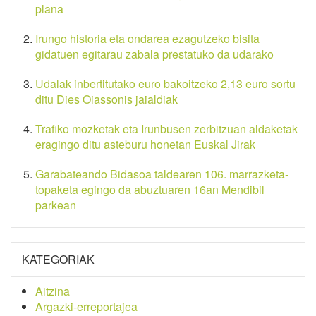
plana
Irungo historia eta ondarea ezagutzeko bisita
gidatuen egitarau zabala prestatuko da udarako
Udalak inbertitutako euro bakoitzeko 2,13 euro sortu
ditu Dies Oiassonis jaialdiak
Trafiko mozketak eta Irunbusen zerbitzuan aldaketak
eragingo ditu asteburu honetan Euskal Jirak
Garabateando Bidasoa taldearen 106. marrazketa-
topaketa egingo da abuztuaren 16an Mendibil
parkean
KATEGORIAK
Aitzina
Argazki-erreportajea