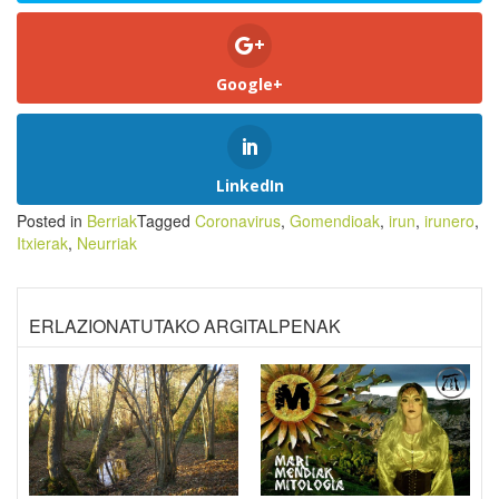
Google+
LinkedIn
Posted in
Berriak
Tagged
Coronavirus
,
Gomendioak
,
irun
,
irunero
,
Itxierak
,
Neurriak
ERLAZIONATUTAKO ARGITALPENAK