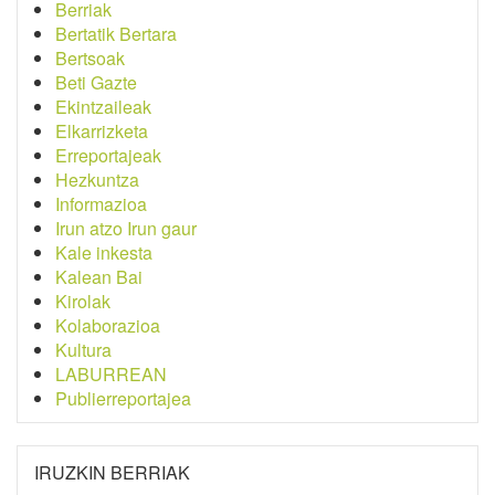
Berriak
Bertatik Bertara
Bertsoak
Beti Gazte
Ekintzaileak
Elkarrizketa
Erreportajeak
Hezkuntza
Informazioa
Irun atzo Irun gaur
Kale inkesta
Kalean Bai
Kirolak
Kolaborazioa
Kultura
LABURREAN
Publierreportajea
IRUZKIN BERRIAK