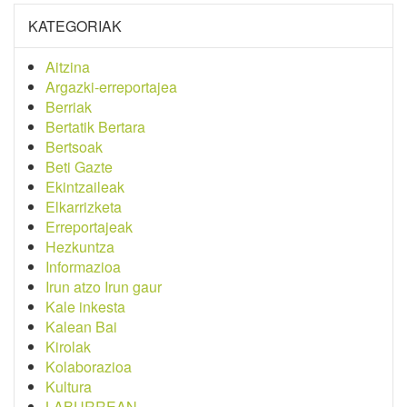
KATEGORIAK
Aitzina
Argazki-erreportajea
Berriak
Bertatik Bertara
Bertsoak
Beti Gazte
Ekintzaileak
Elkarrizketa
Erreportajeak
Hezkuntza
Informazioa
Irun atzo Irun gaur
Kale inkesta
Kalean Bai
Kirolak
Kolaborazioa
Kultura
LABURREAN