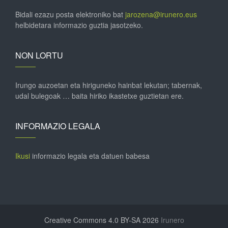
Bidali ezazu posta elektroniko bat
jarozena@irunero.eus
helbidetara informazio guztia jasotzeko.
NON LORTU
Irungo auzoetan eta hiriguneko hainbat lekutan; tabernak,
udal bulegoak … baita hiriko ikastetxe guztietan ere.
INFORMAZIO LEGALA
Ikusi
informazio legala eta datuen babesa
Creative Commons 4.0 BY-SA 2026
Irunero