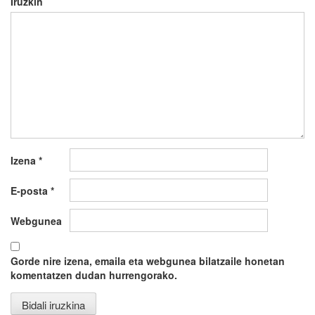
Iruzkin
Izena
*
E-posta
*
Webgunea
Gorde nire izena, emaila eta webgunea bilatzaile honetan
komentatzen dudan hurrengorako.