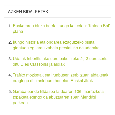
AZKEN BIDALKETAK
Euskararen birika berria Irungo kaleetan: ‘Kalean Bai’
plana
Irungo historia eta ondarea ezagutzeko bisita
gidatuen egitarau zabala prestatuko da udarako
Udalak inbertitutako euro bakoitzeko 2,13 euro sortu
ditu Dies Oiassonis jaialdiak
Trafiko mozketak eta Irunbusen zerbitzuan aldaketak
eragingo ditu asteburu honetan Euskal Jirak
Garabateando Bidasoa taldearen 106. marrazketa-
topaketa egingo da abuztuaren 16an Mendibil
parkean