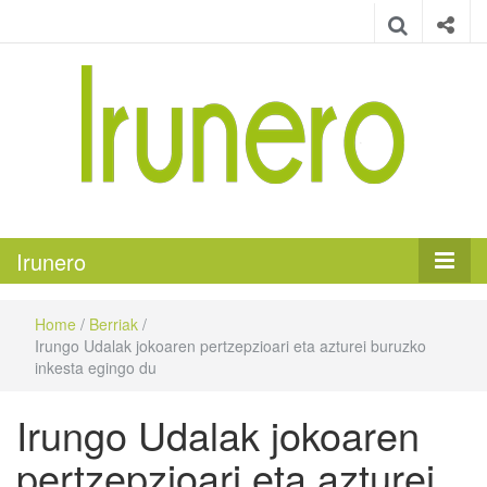
Irunero
Irungo euskarazko aldizkaria
Irunero
Home
/
Berriak
/
Irungo Udalak jokoaren pertzepzioari eta azturei buruzko
inkesta egingo du
Irungo Udalak jokoaren
pertzepzioari eta azturei