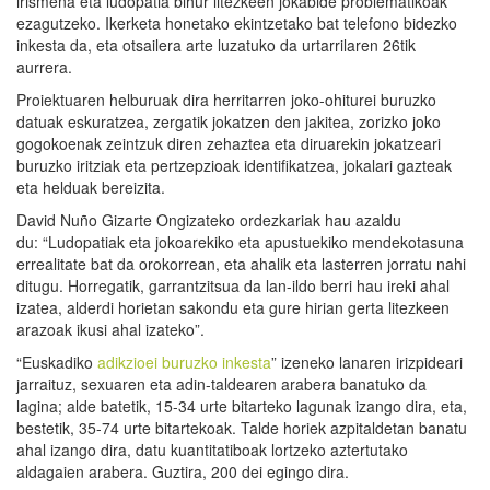
irismena eta ludopatia bihur litezkeen jokabide problematikoak
ezagutzeko. Ikerketa honetako ekintzetako bat telefono bidezko
inkesta da, eta otsailera arte luzatuko da urtarrilaren 26tik
aurrera.
Proiektuaren helburuak dira herritarren joko-ohiturei buruzko
datuak eskuratzea, zergatik jokatzen den jakitea, zorizko joko
gogokoenak zeintzuk diren zehaztea eta diruarekin jokatzeari
buruzko iritziak eta pertzepzioak identifikatzea, jokalari gazteak
eta helduak bereizita.
David Nuño Gizarte Ongizateko ordezkariak hau azaldu
du: “Ludopatiak eta jokoarekiko eta apustuekiko mendekotasuna
errealitate bat da orokorrean, eta ahalik eta lasterren jorratu nahi
ditugu. Horregatik, garrantzitsua da lan-ildo berri hau ireki ahal
izatea, alderdi horietan sakondu eta gure hirian gerta litezkeen
arazoak ikusi ahal izateko”.
“Euskadiko
adikzioei buruzko inkesta
” izeneko lanaren irizpideari
jarraituz, sexuaren eta adin-taldearen arabera banatuko da
lagina; alde batetik, 15-34 urte bitarteko lagunak izango dira, eta,
bestetik, 35-74 urte bitartekoak. Talde horiek azpitaldetan banatu
ahal izango dira, datu kuantitatiboak lortzeko aztertutako
aldagaien arabera. Guztira, 200 dei egingo dira.