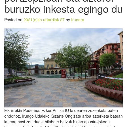
buruzko inkesta egingo du
Posted on
2021(e)ko urtarrilak 27
by
Irunero
Elkarrekin Podemos Ezker Anitza IU taldearen zuzenketa baten
ondorioz, Irungo Udaleko Gizarte Ongizate arloa azterketa batean
lanean hasi zen duela hilabete batzuk hirian apustu-jokoen