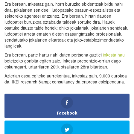
Era berean, inkestaz gain, horri buruzko ebidentziak bildu nahi
dira, jokalarien senideei, ludopatiako osasun-espezialistei eta
sektoreko agenteei entzunez. Era berean, hirian dauden
ludopatiei buruzkoa eztabaida taldeak sortuko dira. Hauek
osatuko dituzte talde horiek: ohiko jokalariak, jokalarien senideak,
ludopatiei arreta ematen dieten osasungintzako profesionalak,
sendatutako jokalarien elkarteak eta joko-establezimenduetako
langileak.
Era berean, parte hartu nahi duten pertsona guztiei
inkesta hau
betetzeko gonbita egiten zaie. Inkesta prebentzio-orrian dago
eskuragarri, urtarrilaren 26tik otsailaren 28ra bitartean.
Azterlan osoa egiteko aurrekontua, inkestaz gain, 9.000 eurokoa
da. IKEI research &amp; consultancy da enpresa esleipenduna.
Facebook