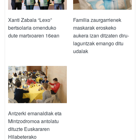
Xanti Zabala “Lexo”
Familia zaurgarrienek
bertsolaria omenduko
maskarak eroskeko
dute martxoaren 16ean
aukera izan ditzaten diru-
laguntzak emango ditu
udalak
Antzerki emanaldiak eta
Mintzodromoa antolatu
dituzte Euskararen
Hilabeterako