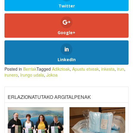
Twitter
Google+
LinkedIn
Posted in
Berriak
Tagged
Adikzioak
,
Apustu etxeak
,
inkesta
,
irun
,
irunero
,
Irungo udala
,
Jokoa
ERLAZIONATUTAKO ARGITALPENAK