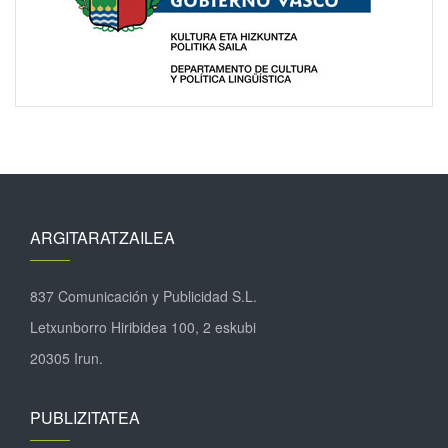
ARGITARATZAILEA
837 Comunicación y Publicidad S.L.
Letxunborro Hiribidea 100, 2 eskubi
20305 Irun.
PUBLIZITATEA