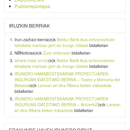
Publierreportajea
IRUZKIN BERRIAK
Irun-za(ha)r-berria
(e)k
Beldur Barik ikus-entzunezkoen
lehiaketa martxan jarri du Irungo Udalak
bidalketan
NBNoticias
(e)k
Zure ordenean
bidalketan
ainara maia urrotz
(e)k
Beldur Barik ikus-entzunezkoen
lehiaketa martxan jarri du Irungo Udalak
bidalketan
IRUNERO HAMABOSTEKARIAK PROYECTUAREN
INGURUAN IDATZITAKO BERRIA – Teatro y Memoria del
Bidasoa
(e)k
Lanean ari dira Ribera beken irabazleak
bidalketan
IRUNERO HAMABOSTEKARIAK PROYECTUAREN
INGURUAN IDATZITAKO BERRIA – AntzerkiZ
(e)k
Lanean
ari dira Ribera beken irabazleak
bidalketan