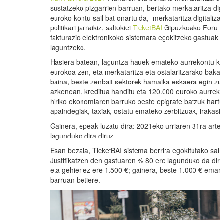
sustatzeko pizgarrien barruan, bertako merkataritza di
euroko kontu sail bat onartu da, merkataritza digitali
politikari jarraikiz, saltokiei
TicketBAI
Gipuzkoako Foru 
fakturazio elektronikoko sistemara egokitzeko gastuak
laguntzeko.
Hasiera batean, laguntza hauek emateko aurrekontu k
eurokoa zen, eta merkataritza eta ostalaritzarako baka
baina, beste zenbait sektorek hamaika eskaera egin zut
azkenean, kreditua handitu eta 120.000 euroko aurreko
hiriko ekonomiaren barruko beste epigrafe batzuk hartu
apaindegiak, taxiak, ostatu emateko zerbitzuak, irakas
Gainera, epeak luzatu dira: 2021eko urriaren 31ra arte
lagunduko dira diruz.
Esan bezala, TicketBAI sistema berrira egokitutako sa
Justifikatzen den gastuaren % 80 ere lagunduko da diru
eta gehienez ere 1.500 €; gainera, beste 1.000 € em
barruan betiere.