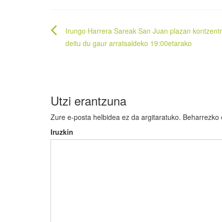
Bidalketetan
Irungo Harrera Sareak San Juan plazan kontzent
zehar
deitu du gaur arratsaldeko 19:00etarako
nabigatu
Utzi erantzuna
Zure e-posta helbidea ez da argitaratuko.
Beharrezko
Iruzkin