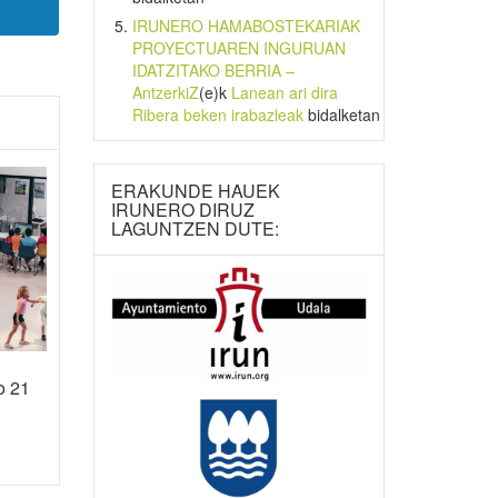
IRUNERO HAMABOSTEKARIAK
PROYECTUAREN INGURUAN
IDATZITAKO BERRIA –
AntzerkiZ
(e)k
Lanean ari dira
Ribera beken irabazleak
bidalketan
ERAKUNDE HAUEK
IRUNERO DIRUZ
LAGUNTZEN DUTE:
o 21