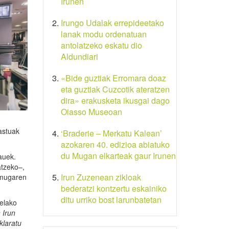
Irunen
Irungo Udalak errepideetako
lanak modu ordenatuan
antolatzeko eskatu dio
Aldundiari
«Bide guztiak Erromara doaz
eta guztiak Cuzcotik ateratzen
dira» erakusketa ikusgai dago
Oiasso Museoan
astuak
‘Braderie – Merkatu Kalean’
azokaren 40. edizioa abiatuko
du Mugan elkarteak gaur Irunen
auek.
atzeko–,
Irun Zuzenean zikloak
 mugaren
bederatzi kontzertu eskainiko
ditu urriko bost larunbatetan
elako
 Irun
klaratu