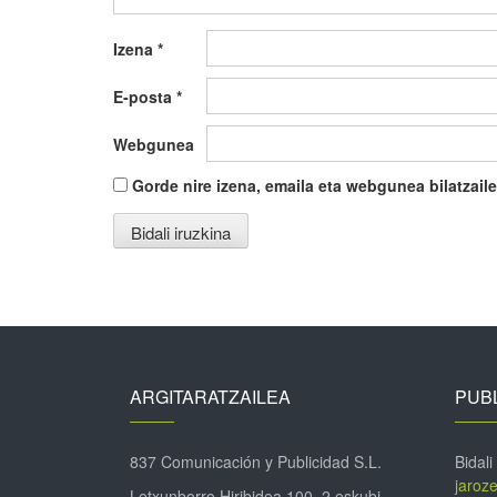
Izena
*
E-posta
*
Webgunea
Gorde nire izena, emaila eta webgunea bilatza
ARGITARATZAILEA
PUBL
837 Comunicación y Publicidad S.L.
Bidali
jaroz
Letxunborro Hiribidea 100, 2 eskubi