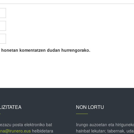
ile honetan komentatzen dudan hurrengorako.
IZITATEA
NON LORTU
 ezazu posta elektroniko bat
Irungo auzoetan eta hirigunek
ena@irunero.eus
helbidetara
hainbat lekutan; tabernak, uda