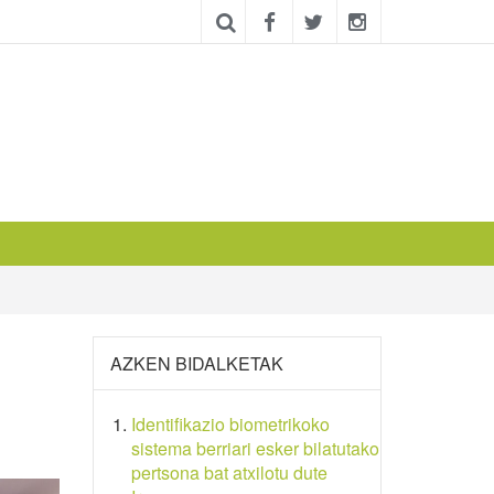
AZKEN BIDALKETAK
Identifikazio biometrikoko
sistema berriari esker bilatutako
pertsona bat atxilotu dute