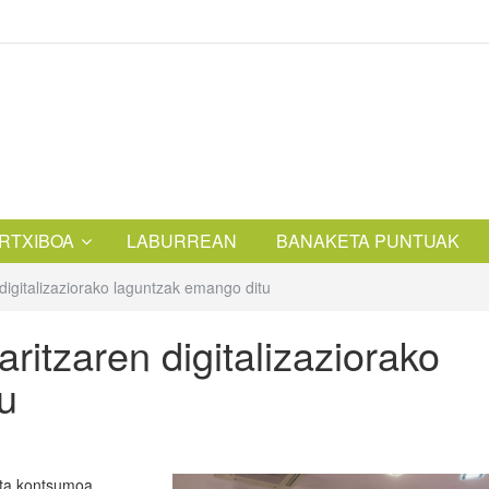
RTXIBOA
LABURREAN
BANAKETA PUNTUAK
digitalizaziorako laguntzak emango ditu
ritzaren digitalizaziorako
u
eta kontsumoa