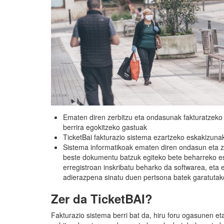
Ematen diren zerbitzu eta ondasunak fakturatzeko e
berrira egokitzeko gastuak
TicketBai fakturazio sistema ezartzeko eskakizuna
Sistema informatikoak ematen diren ondasun eta ze
beste dokumentu batzuk egiteko bete beharreko es
erregistroan inskribatu beharko da softwarea, eta 
adierazpena sinatu duen pertsona batek garatuta
Zer da TicketBAI?
Fakturazio sistema berri bat da, hiru foru ogasunen e