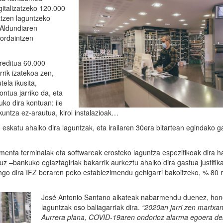
gitalizatzeko 120.000
zatzen laguntzeko
Aldundiaren
 ordaintzen
reditua 60.000
rrik izatekoa zen,
ela ikusita,
ntua jarriko da, eta
ko dira kontuan: ile
kuntza ez-arautua, kirol instalazioak…
 eskatu ahalko dira laguntzak, eta irailaren 30era bitartean egindako g
lmenta terminalak eta softwareak erosteko laguntza espezifikoak dira h
z –bankuko egiaztagiriak bakarrik aurkeztu ahalko dira gastua justifik
ango dira IFZ beraren peko establezimendu gehigarri bakoitzeko, % 80
José Antonio Santano alkateak nabarmendu duenez, hon
laguntzak oso baliagarriak dira.
“2020an jarri zen martxan
Aurrera plana, COVID-19aren ondorioz alarma egoera de