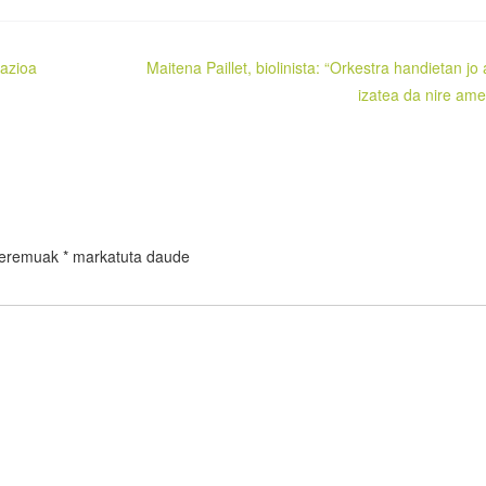
razioa
Maitena Paillet, biolinista: “Orkestra handietan jo 
izatea da nire ame
 eremuak
*
markatuta daude