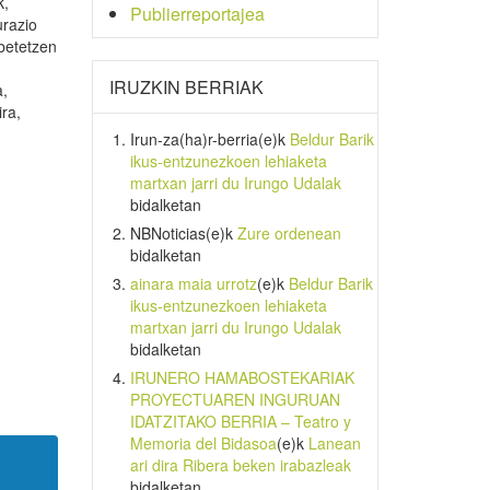
k,
Publierreportajea
urazio
 betetzen
IRUZKIN BERRIAK
a,
ira,
Irun-za(ha)r-berria
(e)k
Beldur Barik
ikus-entzunezkoen lehiaketa
martxan jarri du Irungo Udalak
bidalketan
NBNoticias
(e)k
Zure ordenean
bidalketan
ainara maia urrotz
(e)k
Beldur Barik
ikus-entzunezkoen lehiaketa
martxan jarri du Irungo Udalak
bidalketan
IRUNERO HAMABOSTEKARIAK
PROYECTUAREN INGURUAN
IDATZITAKO BERRIA – Teatro y
Memoria del Bidasoa
(e)k
Lanean
ari dira Ribera beken irabazleak
bidalketan