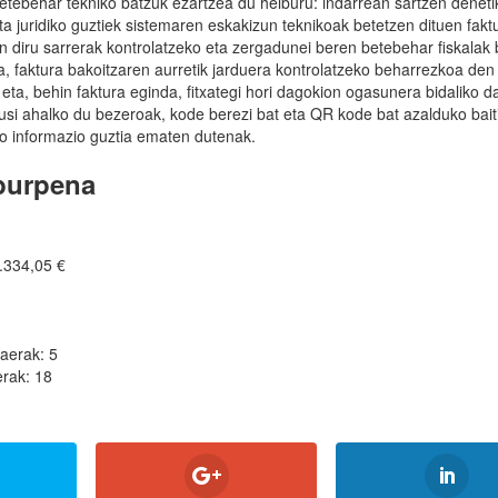
tebehar tekniko batzuk ezartzea du helburu: indarrean sartzen deneti
ta juridiko guztiek sistemaren eskakizun teknikoak betetzen dituen fakt
n diru sarrerak kontrolatzeko eta zergadunei beren betebehar fiskalak
, faktura bakoitzaren aurretik jarduera kontrolatzeko beharrezkoa den
, eta, behin faktura eginda, fitxategi hori dagokion ogasunera bidaliko d
ikusi ahalko du bezeroak, kode berezi bat eta QR kode bat azalduko bait
ko informazio guztia ematen dutenak.
aburpena
.334,05 €
kaerak: 5
rak: 18