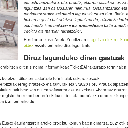
eta aste batzuetara, eta, ordutik, okerren pasatzen ari zir
laguntzea izan da Udalaren helburua. Ostalaritzarako eta
merkataritzarako askotariko laguntzak eman dira. Bada, 
helburua gastu bat arintzen laguntzea da, txikizkako jard
oso handia izan baitaiteke eta ezinbestekoa baita araudir
egokitu eta martxan jarraitzeko”.
Herritarrentzako Arreta Zerbitzuaren
egoitza elektronikoa
bidez
eskatu beharko dira laguntzak.
Diruz lagunduko diren gastuak
rabiltzen diren sistema informatikoak TicketBAI fakturazio terminalen
k betetzen dituzten fakturazio terminalak eskuratzekoak
rbitzuak erregistratzeko eta fakturak eta 3/2020 Foru Arauak aipatzen
kakizunak betetzen dituen softwarea eskuratzekoak –berariaz eratze
erregistro horretan bertan inskribatu den eta berariazko erantzukizunp
koa izan beharko du–
ta Eusko Jaurlaritzaren arteko proiektu komun baten emaitza, 2021etik 