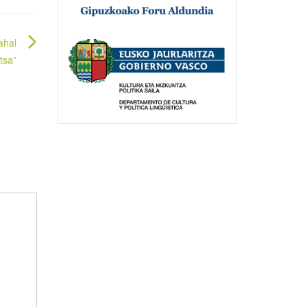
ahal
tsa”