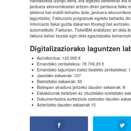
nahitaezkoa izango dena, eta legezko betebehar eta be
jarduera ekonomikoetan aritzen diren pertsona fisiko e
sistema bat erabili beharko dute, jarduera ekonomikoe
laguntzeko. Fakturazio programak egokitu beharko dira
informazio fiskal guztia dakarren fitxategi bat sortzeko
automatikoki. Fakturan, TicketBAI erabiltzen ari dela 
faktura behar bezala egin dela egiaztatzeko beharrez
Digitalizaziorako laguntzen l
Aurrekontua: 120.000 €
Emandako zenbatekoa: 78.709,23 €
Emandako laguntzen batez besteko zenbatekoa: 1
Jasotako eskaerak: 107
Baietsitako eskaerak: 50
Baiespen sinadura jartzeko dauden eskaerak: 8
Eskakizunak betetzen ez zituztelako ezetsitako es
Dokumentazioa aurkeztuta osatzeko dauden eskae
Aztertzeko dauden eskaerak 15