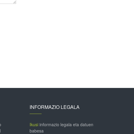
INFORMAZIO LEGALA
o
Ikusi
informazio legala eta datuen
l
babesa