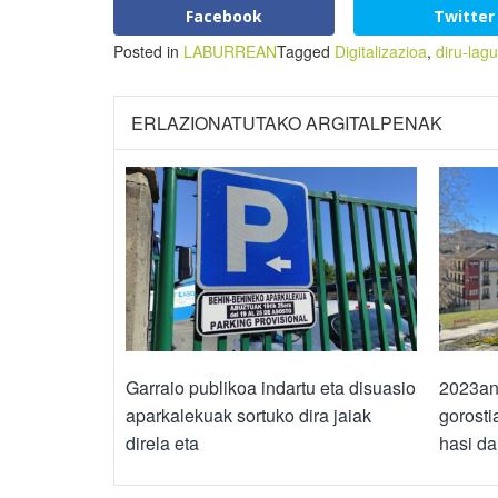
Facebook
Twitter
Posted in
LABURREAN
Tagged
Digitalizazioa
,
diru-lag
ERLAZIONATUTAKO ARGITALPENAK
Garraio publikoa indartu eta disuasio
2023an 
aparkalekuak sortuko dira jaiak
gorosti
direla eta
hasi da