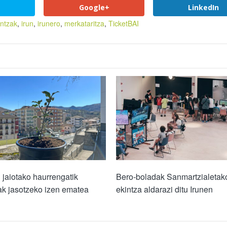
Google+
LinkedIn
untzak
,
irun
,
irunero
,
merkataritza
,
TicketBAI
jaiotako haurrengatik
Bero-boladak Sanmartzialetak
ak jasotzeko izen ematea
ekintza aldarazi ditu Irunen