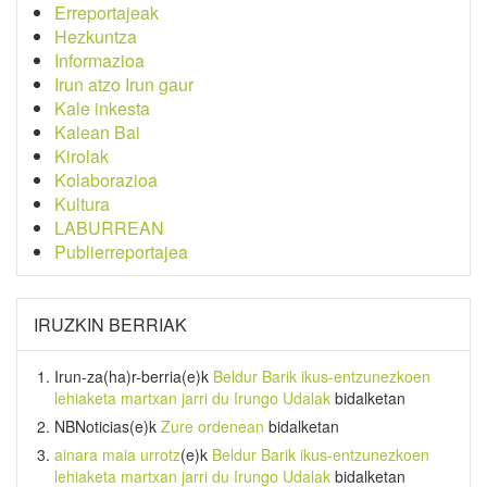
Erreportajeak
Hezkuntza
Informazioa
Irun atzo Irun gaur
Kale inkesta
Kalean Bai
Kirolak
Kolaborazioa
Kultura
LABURREAN
Publierreportajea
IRUZKIN BERRIAK
Irun-za(ha)r-berria
(e)k
Beldur Barik ikus-entzunezkoen
lehiaketa martxan jarri du Irungo Udalak
bidalketan
NBNoticias
(e)k
Zure ordenean
bidalketan
ainara maia urrotz
(e)k
Beldur Barik ikus-entzunezkoen
lehiaketa martxan jarri du Irungo Udalak
bidalketan