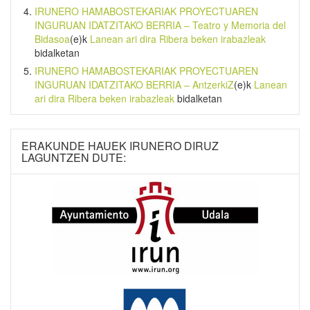
IRUNERO HAMABOSTEKARIAK PROYECTUAREN
INGURUAN IDATZITAKO BERRIA – Teatro y Memoria del
Bidasoa
(e)k
Lanean ari dira Ribera beken irabazleak
bidalketan
IRUNERO HAMABOSTEKARIAK PROYECTUAREN
INGURUAN IDATZITAKO BERRIA – AntzerkiZ
(e)k
Lanean
ari dira Ribera beken irabazleak
bidalketan
ERAKUNDE HAUEK IRUNERO DIRUZ
LAGUNTZEN DUTE: