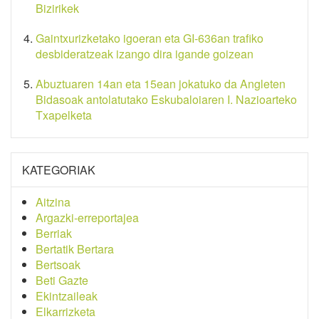
Bizirikek
Gaintxurizketako igoeran eta GI-636an trafiko
desbideratzeak izango dira igande goizean
Abuztuaren 14an eta 15ean jokatuko da Angleten
Bidasoak antolatutako Eskubaloiaren I. Nazioarteko
Txapelketa
KATEGORIAK
Aitzina
Argazki-erreportajea
Berriak
Bertatik Bertara
Bertsoak
Beti Gazte
Ekintzaileak
Elkarrizketa