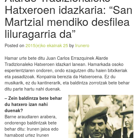
Hatxeroen idazkaria: “San
Martzial mendiko desfilea
liluragarria da”
Posted on
2015(e)ko ekainak 25
by
Irunero
Hamar urte bete ditu Juan Carlos Errazquinek Alarde
Tradizionaleko Hatxeroen idazkari lanean. Hamarkada osoko
esperientziaren ondoren, ondo ezagutzen ditu haien bitxikeriak
eta pasadizoak. Konpainia berezia da Hatxeroena. Ez du
musikarik, ez du kantinerarik, eta baldintza zorrotzak bete behar
ditu parte hartu nahi duenak.
– Zein baldintza bete behar
du hatxero izan nahi
duenak?
Barne araudiaren arabera,
ondorengo baldintzak bete
behar ditu: Irunen jaioa edo
hamabost urtez Irunen