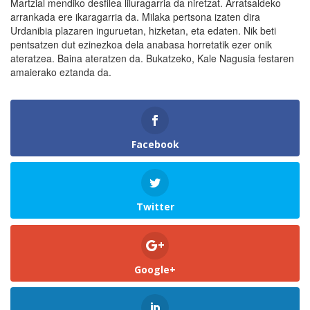
Martzial mendiko desfilea liluragarria da niretzat. Arratsaldeko
arrankada ere ikaragarria da. Milaka pertsona izaten dira
Urdanibia plazaren inguruetan, hizketan, eta edaten. Nik beti
pentsatzen dut ezinezkoa dela anabasa horretatik ezer onik
ateratzea. Baina ateratzen da. Bukatzeko, Kale Nagusia festaren
amaierako eztanda da.
Facebook
Twitter
Google+