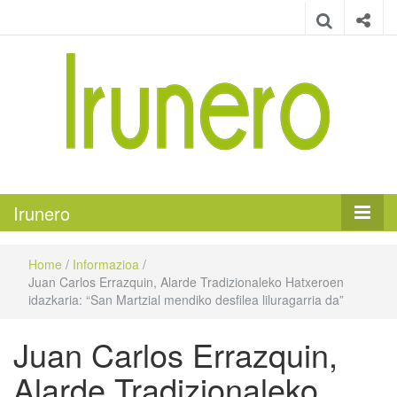
Irunero
Irungo euskarazko aldizkaria
Irunero
Home
/
Informazioa
/
Juan Carlos Errazquin, Alarde Tradizionaleko Hatxeroen
idazkaria: “San Martzial mendiko desfilea liluragarria da”
Juan Carlos Errazquin,
Alarde Tradizionaleko