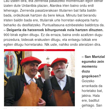
Lau izaten dira, eta zerrenda pasatzeko momentuan egon behar
izaten dute Urdanibia plazan, Alardea irten baino ordu erdi
lehenago. Zerrenda pasatzerakoan titularren bat falta baldin
bada, ordezkoak hartzen du bere lekua. Minutu bat berandu
iristen baldin bada ere, titularrak urte horretan eskopeta hartu
beharko du desfilatzeko. Puntualtasuna ezinbesteko baldintza da.
– Deigarria da hatxeroek bihurguneak nola hartzen dituzten.
900 birak egiten ditugu. Ez da erraza, baina ondo azaltzen dugu
prozedura, bideoak erakusten ditugu, eta entsegu txikiak ere
egiten ditugu horretarako. Nik uste, nahiko ondo ateratzen dira.
– San Martzial
eguneko zein
momentu
duzu
gogokoen?
Goizeko
arrankada da
horietako bat,
jakina. Hala
ere, baditut
gehiago. San