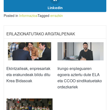
LinkedIn
Posted in
Informazioa
Tagged
errazkin
ERLAZIONATUTAKO ARGITALPENAK
Ekintzaileak, enpresariak
Irungo enpleguaren
eta erakundeak bildu ditu
egoera aztertu dute ELA
Krea Bidasoak
eta CCOO sindikatuetako
ordezkariek