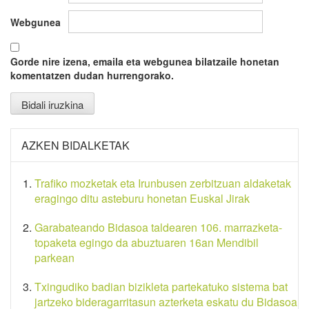
Webgunea
Gorde nire izena, emaila eta webgunea bilatzaile honetan
komentatzen dudan hurrengorako.
AZKEN BIDALKETAK
Trafiko mozketak eta Irunbusen zerbitzuan aldaketak
eragingo ditu asteburu honetan Euskal Jirak
Garabateando Bidasoa taldearen 106. marrazketa-
topaketa egingo da abuztuaren 16an Mendibil
parkean
Txingudiko badian bizikleta partekatuko sistema bat
jartzeko bideragarritasun azterketa eskatu du Bidasoa