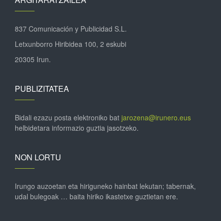
837 Comunicación y Publicidad S.L.
Letxunborro Hiribidea 100, 2 eskubi
20305 Irun.
PUBLIZITATEA
Bidali ezazu posta elektroniko bat
jarozena@irunero.eus
helbidetara informazio guztia jasotzeko.
NON LORTU
Irungo auzoetan eta hiriguneko hainbat lekutan; tabernak,
udal bulegoak … baita hiriko ikastetxe guztietan ere.