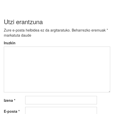
Utzi erantzuna
Zure e-posta helbidea ez da argitaratuko.
Beharrezko eremuak
*
markatuta daude
Iruzkin
Izena
*
E-posta
*