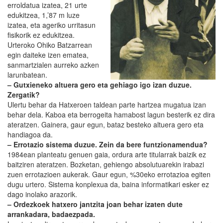
erroldatua izatea, 21 urte
edukitzea, 1,’87 m luze
izatea, eta ageriko urritasun
fisikorik ez edukitzea.
Urteroko Ohiko Batzarrean
egin daiteke izen ematea,
sanmartzialen aurreko azken
larunbatean.
– Gutxieneko altuera gero eta gehiago igo izan duzue.
Zergatik?
Ulertu behar da Hatxeroen taldean parte hartzea mugatua izan
behar dela. Kaboa eta berrogeita hamabost lagun besterik ez dira
ateratzen. Gainera, gaur egun, bataz besteko altuera gero eta
handiagoa da.
– Errotazio sistema duzue. Zein da bere funtzionamendua?
1984ean planteatu genuen gaia, ordura arte titularrak baizik ez
baitziren ateratzen. Bozketan, gehiengo absolutuarekin irabazi
zuen errotazioen aukerak. Gaur egun, %30eko errotazioa egiten
dugu urtero. Sistema konplexua da, baina informatikari esker ez
dago inolako arazorik.
– Ordezkoek hatxero jantzita joan behar izaten dute
arrankadara, badaezpada.