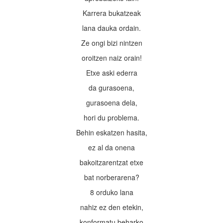
Karrera bukatzeak
lana dauka ordain.
Ze ongi bizi nintzen
oroitzen naiz orain!
Etxe aski ederra
da gurasoena,
gurasoena dela,
hori du problema.
Behin eskatzen hasita,
ez al da onena
bakoitzarentzat etxe
bat norberarena?
8 orduko lana
nahiz ez den etekin,
konformatu beharko