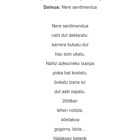
Doinua:
Nere sentimentua
Nere sentimendua
nahi dut deklaratu:
karrera bukatu dut
hau ezin ukatu.
Nahiz azkezneko txanpa
pixka bat kostatu,
bukatu izana ez
dut aski ospatu.
2008an
lehen notizia,
40etakoa
gogorra, bizia…
Halakoez beterik