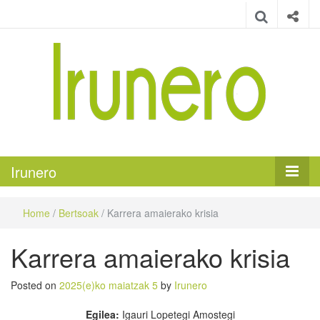
Irunero
Irungo euskarazko aldizkaria
Irunero
Home
/
Bertsoak
/
Karrera amaierako krisia
Karrera amaierako krisia
Posted on
2025(e)ko maiatzak 5
by
Irunero
Egilea:
Igauri Lopetegi Amostegi