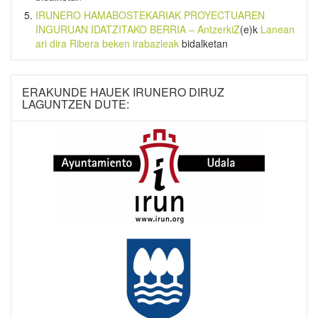
IRUNERO HAMABOSTEKARIAK PROYECTUAREN
INGURUAN IDATZITAKO BERRIA – AntzerkiZ
(e)k
Lanean
ari dira Ribera beken irabazleak
bidalketan
ERAKUNDE HAUEK IRUNERO DIRUZ
LAGUNTZEN DUTE: