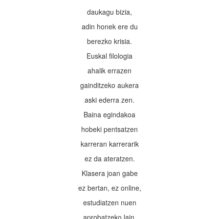
daukagu bizia,
adin honek ere du
berezko krisia.
Euskal filologia
ahalik errazen
gainditzeko aukera
aski ederra zen.
Baina egindakoa
hobeki pentsatzen
karreran karrerarik
ez da ateratzen.
Klasera joan gabe
ez bertan, ez online,
estudiatzen nuen
aprobatzeko lain.