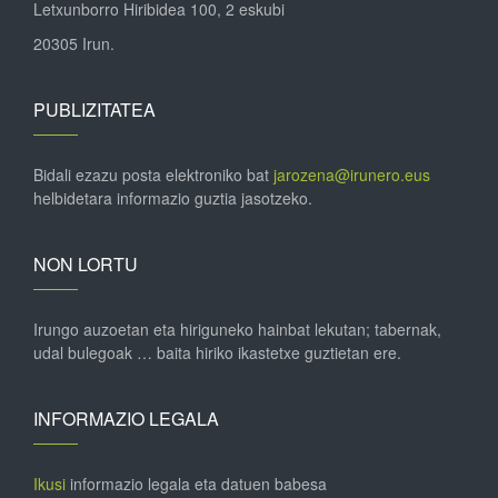
Letxunborro Hiribidea 100, 2 eskubi
20305 Irun.
PUBLIZITATEA
Bidali ezazu posta elektroniko bat
jarozena@irunero.eus
helbidetara informazio guztia jasotzeko.
NON LORTU
Irungo auzoetan eta hiriguneko hainbat lekutan; tabernak,
udal bulegoak … baita hiriko ikastetxe guztietan ere.
INFORMAZIO LEGALA
Ikusi
informazio legala eta datuen babesa