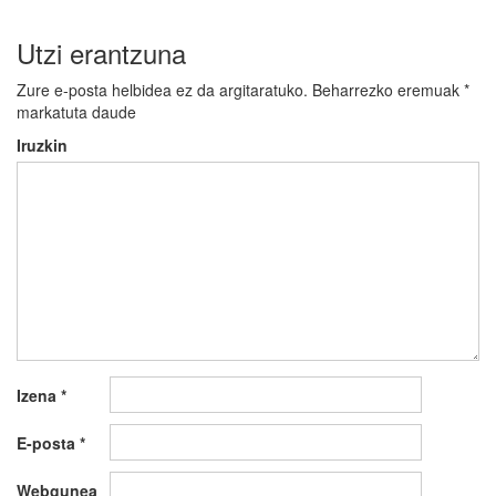
Utzi erantzuna
Zure e-posta helbidea ez da argitaratuko.
Beharrezko eremuak
*
markatuta daude
Iruzkin
Izena
*
E-posta
*
Webgunea