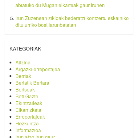
abiatuko du Mugan elkarteak gaur Irunen
Irun Zuzenean zikloak bederatzi kontzertu eskainiko
ditu urriko bost larunbatetan
KATEGORIAK
Aitzina
Argazki-erreportajea
Berriak
Bertatik Bertara
Bertsoak
Beti Gazte
Ekintzaileak
Elkarrizketa
Erreportajeak
Hezkuntza
Informazioa
Irun atzo Irun gaur