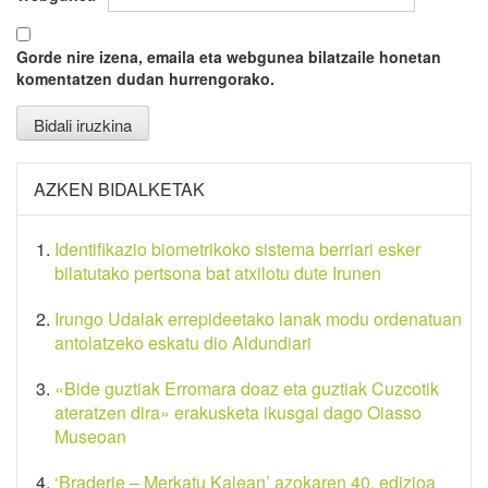
Gorde nire izena, emaila eta webgunea bilatzaile honetan
komentatzen dudan hurrengorako.
AZKEN BIDALKETAK
Identifikazio biometrikoko sistema berriari esker
bilatutako pertsona bat atxilotu dute Irunen
Irungo Udalak errepideetako lanak modu ordenatuan
antolatzeko eskatu dio Aldundiari
«Bide guztiak Erromara doaz eta guztiak Cuzcotik
ateratzen dira» erakusketa ikusgai dago Oiasso
Museoan
‘Braderie – Merkatu Kalean’ azokaren 40. edizioa