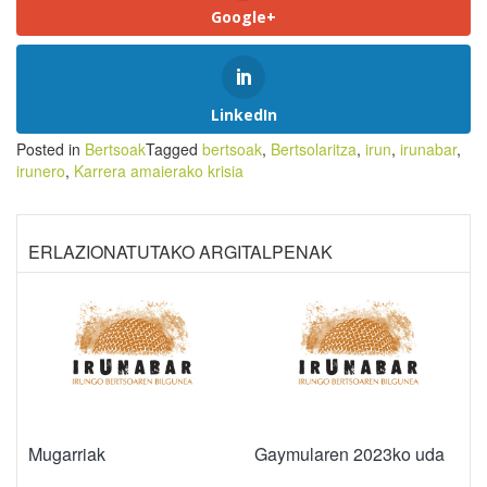
Google+
LinkedIn
Posted in
Bertsoak
Tagged
bertsoak
,
Bertsolaritza
,
irun
,
irunabar
,
irunero
,
Karrera amaierako krisia
ERLAZIONATUTAKO ARGITALPENAK
Mugarriak
Gaymularen 2023ko uda