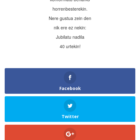
horrenbesterekin.
Nere gustua zein den
nik ere ez nekin:
Jubilatu nadila
40 urtekin!
Facebook
Twitter