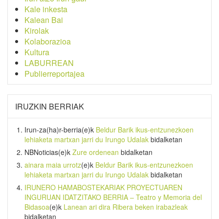
Kale inkesta
Kalean Bai
Kirolak
Kolaborazioa
Kultura
LABURREAN
Publierreportajea
IRUZKIN BERRIAK
Irun-za(ha)r-berria
(e)k
Beldur Barik ikus-entzunezkoen
lehiaketa martxan jarri du Irungo Udalak
bidalketan
NBNoticias
(e)k
Zure ordenean
bidalketan
ainara maia urrotz
(e)k
Beldur Barik ikus-entzunezkoen
lehiaketa martxan jarri du Irungo Udalak
bidalketan
IRUNERO HAMABOSTEKARIAK PROYECTUAREN
INGURUAN IDATZITAKO BERRIA – Teatro y Memoria del
Bidasoa
(e)k
Lanean ari dira Ribera beken irabazleak
bidalketan