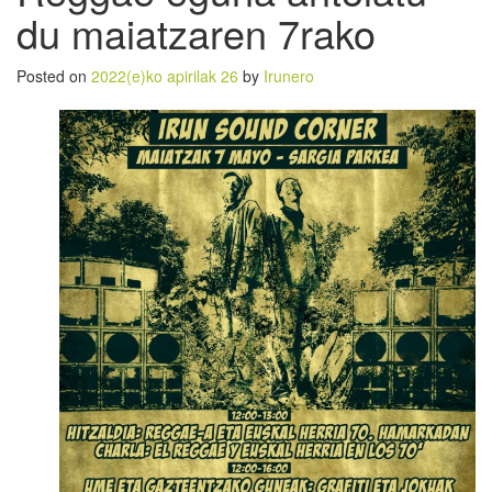
du maiatzaren 7rako
Posted on
2022(e)ko apirilak 26
by
Irunero