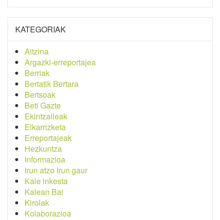
KATEGORIAK
Aitzina
Argazki-erreportajea
Berriak
Bertatik Bertara
Bertsoak
Beti Gazte
Ekintzaileak
Elkarrizketa
Erreportajeak
Hezkuntza
Informazioa
Irun atzo Irun gaur
Kale inkesta
Kalean Bai
Kirolak
Kolaborazioa