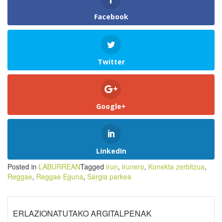
Facebook
Twitter
Google+
LinkedIn
Posted in
LABURREAN
Tagged
irun
,
irunero
,
Konekta zerbitzua
,
Reggae
,
Reggae Eguna
,
Sargia parkea
ERLAZIONATUTAKO ARGITALPENAK