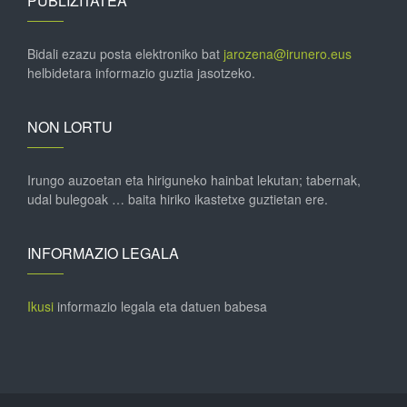
PUBLIZITATEA
Bidali ezazu posta elektroniko bat
jarozena@irunero.eus
helbidetara informazio guztia jasotzeko.
NON LORTU
Irungo auzoetan eta hiriguneko hainbat lekutan; tabernak,
udal bulegoak … baita hiriko ikastetxe guztietan ere.
INFORMAZIO LEGALA
Ikusi
informazio legala eta datuen babesa