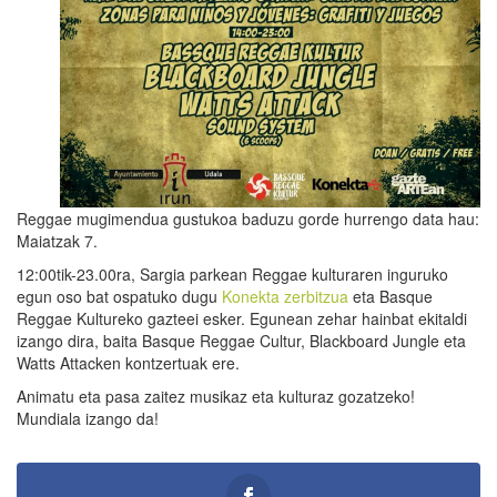
Reggae mugimendua gustukoa baduzu gorde hurrengo data hau:
Maiatzak 7.
12:00tik-23.00ra, Sargia parkean Reggae kulturaren inguruko
egun oso bat ospatuko dugu
Konekta zerbitzua
eta Basque
Reggae Kultureko gazteei esker. Egunean zehar hainbat ekitaldi
izango dira, baita Basque Reggae Cultur, Blackboard Jungle eta
Watts Attacken kontzertuak ere.
Animatu eta pasa zaitez musikaz eta kulturaz gozatzeko!
Mundiala izango da!