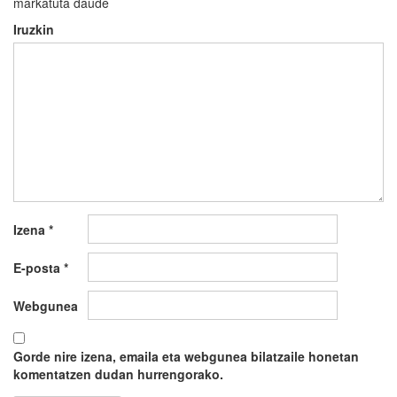
markatuta daude
Iruzkin
Izena
*
E-posta
*
Webgunea
Gorde nire izena, emaila eta webgunea bilatzaile honetan
komentatzen dudan hurrengorako.