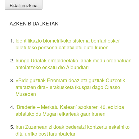
AZKEN BIDALKETAK
Identifikazio biometrikoko sistema berriari esker
bilatutako pertsona bat atxilotu dute Irunen
Irungo Udalak errepideetako lanak modu ordenatuan
antolatzeko eskatu dio Aldundiari
«Bide guztiak Erromara doaz eta guztiak Cuzcotik
ateratzen dira» erakusketa ikusgai dago Oiasso
Museoan
‘Braderie – Merkatu Kalean’ azokaren 40. edizioa
abiatuko du Mugan elkarteak gaur Irunen
Irun Zuzenean zikloak bederatzi kontzertu eskainiko
ditu urriko bost larunbatetan