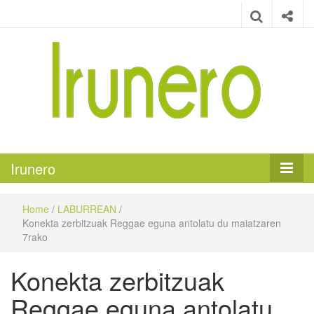
Irunero
Irungo euskarazko aldizkaria
Irunero
Home
/
LABURREAN
/
Konekta zerbitzuak Reggae eguna antolatu du maiatzaren
7rako
Konekta zerbitzuak
Reggae eguna antolatu