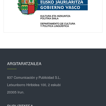
ARGITARATZAILEA
837 Comunicación y Publicidad S.L.
Letxunborro Hiribidea 100, 2 eskubi
20305 Irun.