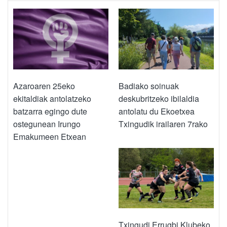
Azaroaren 25eko
Badiako soinuak
ekitaldiak antolatzeko
deskubritzeko ibilaldia
batzarra egingo dute
antolatu du Ekoetxea
ostegunean Irungo
Txingudik irailaren 7rako
Emakumeen Etxean
Txingudi Errugbi Klubeko