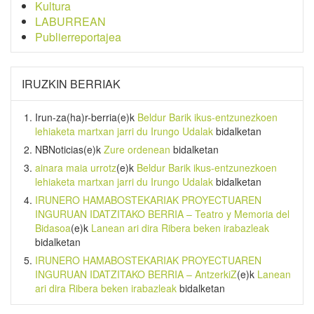
Kultura
LABURREAN
Publierreportajea
IRUZKIN BERRIAK
Irun-za(ha)r-berria
(e)k
Beldur Barik ikus-entzunezkoen
lehiaketa martxan jarri du Irungo Udalak
bidalketan
NBNoticias
(e)k
Zure ordenean
bidalketan
ainara maia urrotz
(e)k
Beldur Barik ikus-entzunezkoen
lehiaketa martxan jarri du Irungo Udalak
bidalketan
IRUNERO HAMABOSTEKARIAK PROYECTUAREN
INGURUAN IDATZITAKO BERRIA – Teatro y Memoria del
Bidasoa
(e)k
Lanean ari dira Ribera beken irabazleak
bidalketan
IRUNERO HAMABOSTEKARIAK PROYECTUAREN
INGURUAN IDATZITAKO BERRIA – AntzerkiZ
(e)k
Lanean
ari dira Ribera beken irabazleak
bidalketan