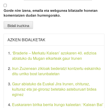
Gorde nire izena, emaila eta webgunea bilatzaile honetan
komentatzen dudan hurrengorako.
AZKEN BIDALKETAK
‘Braderie – Merkatu Kalean’ azokaren 40. edizioa
abiatuko du Mugan elkarteak gaur Irunen
Irun Zuzenean zikloak bederatzi kontzertu eskainiko
ditu urriko bost larunbatetan
Gaur abiatuko da Euskal Jira Irunen, ohituraz,
kulturaz eta jai-giroraz betetako asteburuari bidea
eginez
Euskararen birika berria Irungo kaleetan: ‘Kalean Bai’