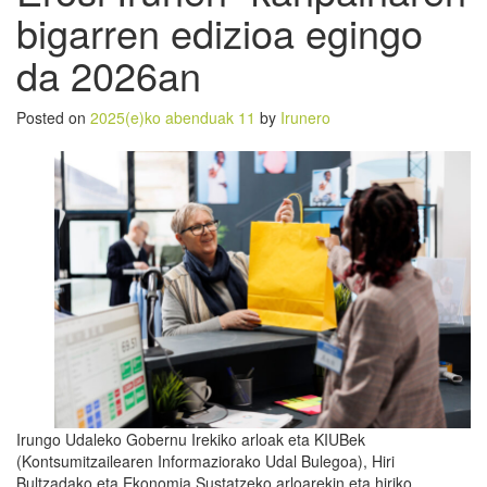
bigarren edizioa egingo
da 2026an
Posted on
2025(e)ko abenduak 11
by
Irunero
Irungo Udaleko Gobernu Irekiko arloak eta KIUBek
(Kontsumitzailearen Informaziorako Udal Bulegoa), Hiri
Bultzadako eta Ekonomia Sustatzeko arloarekin eta hiriko