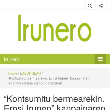
Irunero
Irungo euskarazko aldizkaria
Irunero
Home
/
LABURREAN
/
“Kontsumitu bermearekin. Erosi Irunen” kanpainaren
bigarren edizioa egingo da 2026an
“Kontsumitu bermearekin.
Erosi Irunen” kanpainaren