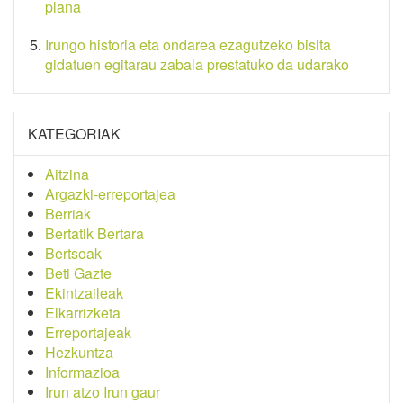
plana
Irungo historia eta ondarea ezagutzeko bisita
gidatuen egitarau zabala prestatuko da udarako
KATEGORIAK
Aitzina
Argazki-erreportajea
Berriak
Bertatik Bertara
Bertsoak
Beti Gazte
Ekintzaileak
Elkarrizketa
Erreportajeak
Hezkuntza
Informazioa
Irun atzo Irun gaur