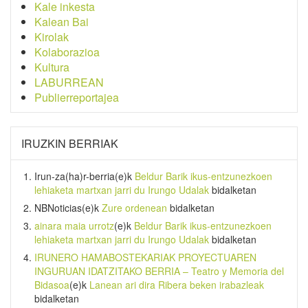
Kale inkesta
Kalean Bai
Kirolak
Kolaborazioa
Kultura
LABURREAN
Publierreportajea
IRUZKIN BERRIAK
Irun-za(ha)r-berria
(e)k
Beldur Barik ikus-entzunezkoen
lehiaketa martxan jarri du Irungo Udalak
bidalketan
NBNoticias
(e)k
Zure ordenean
bidalketan
ainara maia urrotz
(e)k
Beldur Barik ikus-entzunezkoen
lehiaketa martxan jarri du Irungo Udalak
bidalketan
IRUNERO HAMABOSTEKARIAK PROYECTUAREN
INGURUAN IDATZITAKO BERRIA – Teatro y Memoria del
Bidasoa
(e)k
Lanean ari dira Ribera beken irabazleak
bidalketan