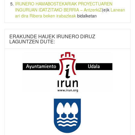
IRUNERO HAMABOSTEKARIAK PROYECTUAREN
INGURUAN IDATZITAKO BERRIA – AntzerkiZ
(e)k
Lanean
ari dira Ribera beken irabazleak
bidalketan
ERAKUNDE HAUEK IRUNERO DIRUZ
LAGUNTZEN DUTE: