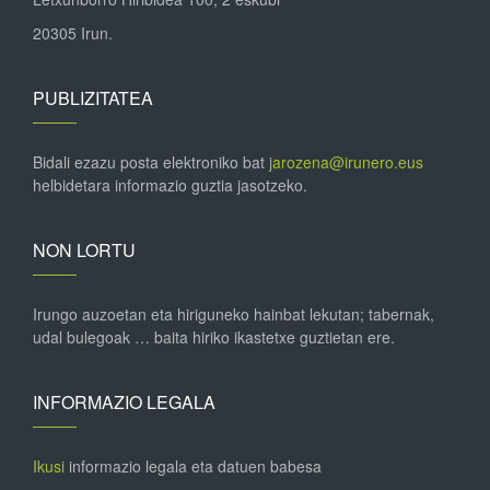
20305 Irun.
PUBLIZITATEA
Bidali ezazu posta elektroniko bat
jarozena@irunero.eus
helbidetara informazio guztia jasotzeko.
NON LORTU
Irungo auzoetan eta hiriguneko hainbat lekutan; tabernak,
udal bulegoak … baita hiriko ikastetxe guztietan ere.
INFORMAZIO LEGALA
Ikusi
informazio legala eta datuen babesa