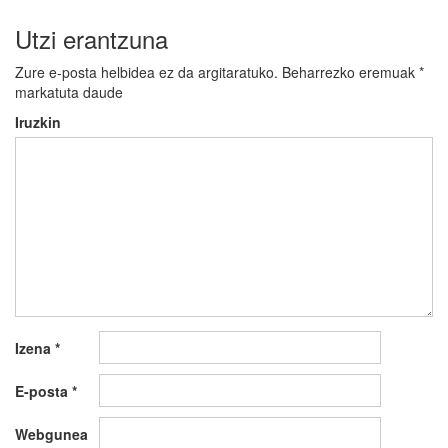
Utzi erantzuna
Zure e-posta helbidea ez da argitaratuko.
Beharrezko eremuak
*
markatuta daude
Iruzkin
Izena
*
E-posta
*
Webgunea