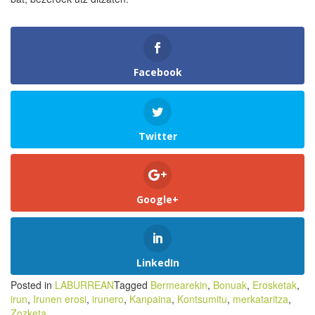
Facebook
Twitter
Google+
LinkedIn
Posted in
LABURREAN
Tagged
Bermearekin
,
Bonuak
,
Erosketak
,
irun
,
Irunen erosi
,
irunero
,
Kanpaina
,
Kontsumitu
,
merkataritza
,
Zozketa