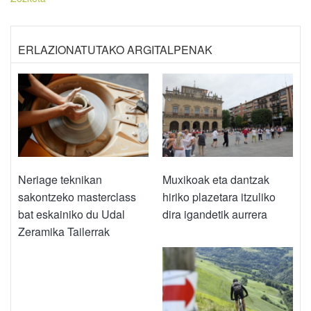
ERLAZIONATUTAKO ARGITALPENAK
Neriage teknikan
Muxikoak eta dantzak
sakontzeko masterclass
hiriko plazetara itzuliko
bat eskainiko du Udal
dira igandetik aurrera
Zeramika Tailerrak