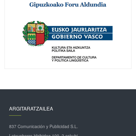
ARGITARATZAILEA
837 Comunicación y Publicidad S.L.
Letxunborro Hiribidea 100, 2 eskubi