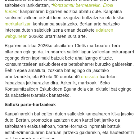
saltokiekin lankidetzan,
“
Kontsumitu bermearekin. Erosi
Irunen
”
kanpainaren bigarren edizioa abiatu dute. Kanpaina
kontsumitzaileen eskubideen ezagutza bultzatzeko eta tokiko
merkataritzan
kontsumoa sustatzeko. Bertan arte hartzeko
interesa duten saltokiek izena eman dezakete
udalaren
webgunean
2026ko urtarrilaren 20ra arte.
Bigarren edizioa 2026ko otsailaren 10etik martxoaren 1era
bitartean egingo da. Irundarrek saltoki laguntzaileetan eskuragarri
egongo diren inprimaki batzuk bete ahal izango dituzte,
kontsumitzaileen eskubideei eta betebeharrei buruzko galderekin.
Behin epea amaituta, zozketa bat egingo da jasotako
erantzunekin, eta 60 eta 30 euroko 40
erosketa
-txartelen
irabazleak jakinaraziko dira. Azkenik, martxoak 15eko
Kontsumitzaileen Eskubideen Eguna dela eta, ekitaldi bat egingo
da irabazleei txartelak banatzeko.
Saltoki parte-hartzaileak
Kanpainarekin bat egiten duten saltokiek kanpainaren kit-a jasoko
dute. Bertan, promozioa azaltzen duen kartel bat jarriko da
saltokiaren erakusleihoan, txartel-formako inprimaki batzuk,
establezimenduaren barruan jartzeko galderekin, eta hautestontzi
bat, bezeroek utz ditzaten.