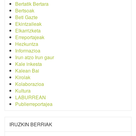
Bertatik Bertara
Bertsoak
Beti Gazte
Ekintzaileak
Elkarrizketa
Erreportajeak
Hezkuntza
Informazioa
Irun atzo Irun gaur
Kale inkesta
Kalean Bai
Kirolak
Kolaborazioa
Kultura
LABURREAN
Publierreportajea
IRUZKIN BERRIAK