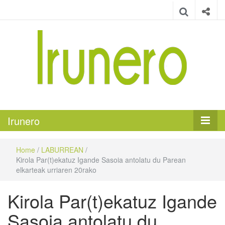
Irunero
Irungo euskarazko aldizkaria
Irunero
Home
/
LABURREAN
/
Kirola Par(t)ekatuz Igande Sasoia antolatu du Parean
elkarteak urriaren 20rako
Kirola Par(t)ekatuz Igande
Sasoia antolatu du