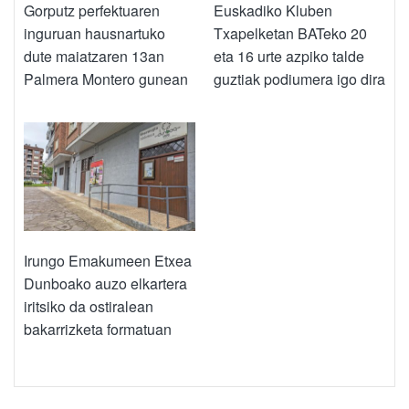
Gorputz perfektuaren
Euskadiko Kluben
inguruan hausnartuko
Txapelketan BATeko 20
dute maiatzaren 13an
eta 16 urte azpiko talde
Palmera Montero gunean
guztiak podiumera igo dira
Irungo Emakumeen Etxea
Dunboako auzo elkartera
iritsiko da ostiralean
bakarrizketa formatuan