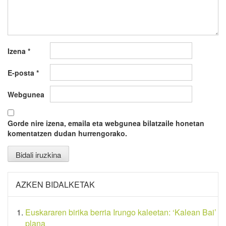
Izena
*
E-posta
*
Webgunea
Gorde nire izena, emaila eta webgunea bilatzaile honetan
komentatzen dudan hurrengorako.
AZKEN BIDALKETAK
Euskararen birika berria Irungo kaleetan: ‘Kalean Bai’
plana