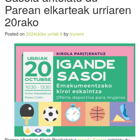
Parean elkarteak urriaren
20rako
Posted on
2024(e)ko urriak 8
by
Irunero
Parean elkarteak Kirola Par(t)ekatuz
Igande Sasoia
antolatu du