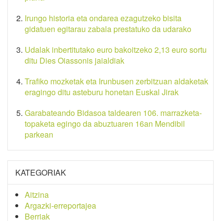
Irungo historia eta ondarea ezagutzeko bisita
gidatuen egitarau zabala prestatuko da udarako
Udalak inbertitutako euro bakoitzeko 2,13 euro sortu
ditu Dies Oiassonis jaialdiak
Trafiko mozketak eta Irunbusen zerbitzuan aldaketak
eragingo ditu asteburu honetan Euskal Jirak
Garabateando Bidasoa taldearen 106. marrazketa-
topaketa egingo da abuztuaren 16an Mendibil
parkean
KATEGORIAK
Aitzina
Argazki-erreportajea
Berriak