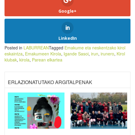
Google+
LinkedIn
Posted in
LABURREAN
Tagged
Emakume eta neskentzako kirol
eskaintza
,
Emakumeen Kirola
,
Igande Sasoi
,
irun
,
irunero
,
Kirol
klubak
,
kirola
,
Parean elkartea
ERLAZIONATUTAKO ARGITALPENAK