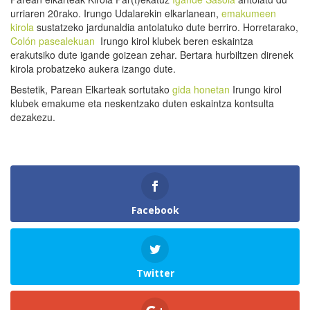
urriaren 20rako. Irungo Udalarekin elkarlanean,
emakumeen
kirola
sustatzeko jardunaldia antolatuko dute berriro. Horretarako,
Colón pasealekuan
Irungo kirol klubek beren eskaintza
erakutsiko dute igande goizean zehar. Bertara hurbiltzen direnek
kirola probatzeko aukera izango dute.
Bestetik, Parean Elkarteak sortutako
gida honetan
Irungo kirol
klubek emakume eta neskentzako duten eskaintza kontsulta
dezakezu.
Facebook
Twitter