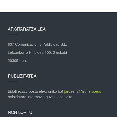
ARGITARATZAILEA
837 Comunicación y Publicidad S.L.
Letxunborro Hiribidea 100, 2 eskubi
20305 Irun.
PUBLIZITATEA
Bidali ezazu posta elektroniko bat
jarozena@irunero.eus
helbidetara informazio guztia jasotzeko.
NON LORTU