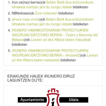
Irun-za(ha)r-berria
(e)k
Beldur Barik ikus-entzunezkoen
lehiaketa martxan jarri du Irungo Udalak
bidalketan
NBNoticias
(e)k
Zure ordenean
bidalketan
ainara maia urrotz
(e)k
Beldur Barik ikus-entzunezkoen
lehiaketa martxan jarri du Irungo Udalak
bidalketan
IRUNERO HAMABOSTEKARIAK PROYECTUAREN
INGURUAN IDATZITAKO BERRIA – Teatro y Memoria del
Bidasoa
(e)k
Lanean ari dira Ribera beken irabazleak
bidalketan
IRUNERO HAMABOSTEKARIAK PROYECTUAREN
INGURUAN IDATZITAKO BERRIA – AntzerkiZ
(e)k
Lanean
ari dira Ribera beken irabazleak
bidalketan
ERAKUNDE HAUEK IRUNERO DIRUZ
LAGUNTZEN DUTE: