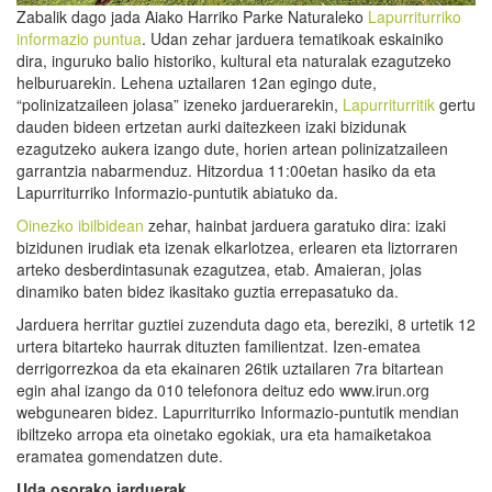
Zabalik dago jada Aiako Harriko Parke Naturaleko
Lapurriturriko
informazio puntua
. Udan zehar jarduera tematikoak eskainiko
dira, inguruko balio historiko, kultural eta naturalak ezagutzeko
helburuarekin. Lehena uztailaren 12an egingo dute,
“polinizatzaileen jolasa” izeneko jarduerarekin,
Lapurriturritik
gertu
dauden bideen ertzetan aurki daitezkeen izaki bizidunak
ezagutzeko aukera izango dute, horien artean polinizatzaileen
garrantzia nabarmenduz. Hitzordua 11:00etan hasiko da eta
Lapurriturriko Informazio-puntutik abiatuko da.
Oinezko ibilbidean
zehar, hainbat jarduera garatuko dira: izaki
bizidunen irudiak eta izenak elkarlotzea, erlearen eta liztorraren
arteko desberdintasunak ezagutzea, etab. Amaieran, jolas
dinamiko baten bidez ikasitako guztia errepasatuko da.
Jarduera herritar guztiei zuzenduta dago eta, bereziki, 8 urtetik 12
urtera bitarteko haurrak dituzten familientzat. Izen-ematea
derrigorrezkoa da eta ekainaren 26tik uztailaren 7ra bitartean
egin ahal izango da 010 telefonora deituz edo www.irun.org
webgunearen bidez. Lapurriturriko Informazio-puntutik mendian
ibiltzeko arropa eta oinetako egokiak, ura eta hamaiketakoa
eramatea gomendatzen dute.
Uda osorako jarduerak