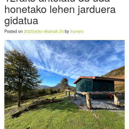
honetako lehen jarduera
gidatua
Posted on
2025(e)ko ekainak 25
by
Irunero