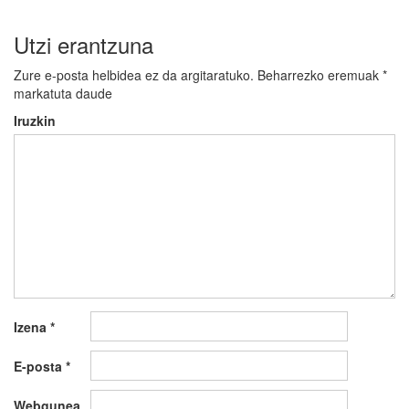
Utzi erantzuna
Zure e-posta helbidea ez da argitaratuko.
Beharrezko eremuak
*
markatuta daude
Iruzkin
Izena
*
E-posta
*
Webgunea