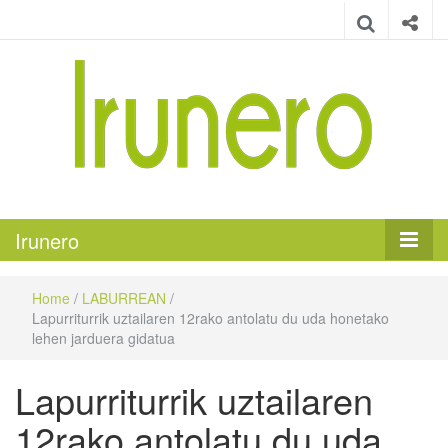
Irunero
Irungo euskarazko aldizkaria
Irunero
Home
/
LABURREAN
/
Lapurriturrik uztailaren 12rako antolatu du uda honetako
lehen jarduera gidatua
Lapurriturrik uztailaren
12rako antolatu du uda