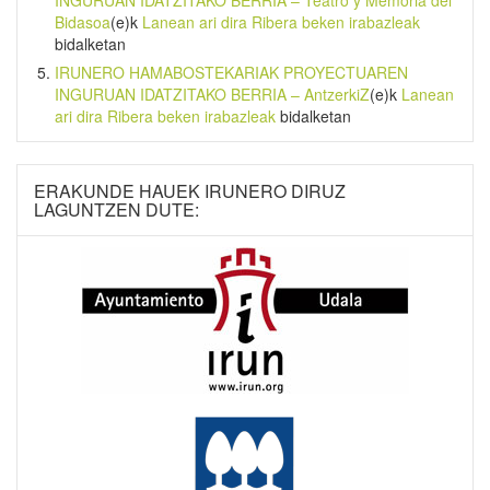
INGURUAN IDATZITAKO BERRIA – Teatro y Memoria del
Bidasoa
(e)k
Lanean ari dira Ribera beken irabazleak
bidalketan
IRUNERO HAMABOSTEKARIAK PROYECTUAREN
INGURUAN IDATZITAKO BERRIA – AntzerkiZ
(e)k
Lanean
ari dira Ribera beken irabazleak
bidalketan
ERAKUNDE HAUEK IRUNERO DIRUZ
LAGUNTZEN DUTE: