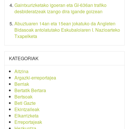
Gaintxurizketako igoeran eta GI-636an trafiko
desbideratzeak izango dira igande goizean
Abuztuaren 14an eta 15ean jokatuko da Angleten
Bidasoak antolatutako Eskubaloiaren I. Nazioarteko
Txapelketa
KATEGORIAK
Aitzina
Argazki-erreportajea
Berriak
Bertatik Bertara
Bertsoak
Beti Gazte
Ekintzaileak
Elkarrizketa
Erreportajeak
Hezkuntza