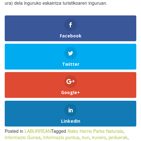
ura) dela inguruko eskaintza turistikoaren inguruan.
Facebook
Twitter
Google+
LinkedIn
Posted in
LABURREAN
Tagged
Aiako Harria Parke Naturala
,
Informazio Gunea
,
Informazio puntua
,
irun
,
irunero
,
jarduerak
,