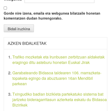
Gorde nire izena, emaila eta webgunea bilatzaile honetan
komentatzen dudan hurrengorako.
AZKEN BIDALKETAK
Trafiko mozketak eta Irunbusen zerbitzuan aldaketak
eragingo ditu asteburu honetan Euskal Jirak
Garabateando Bidasoa taldearen 106. marrazketa-
topaketa egingo da abuztuaren 16an Mendibil
parkean
Txingudiko badian bizikleta partekatuko sistema bat
jartzeko bideragarritasun azterketa eskatu du Bidasoa
Bizirikek