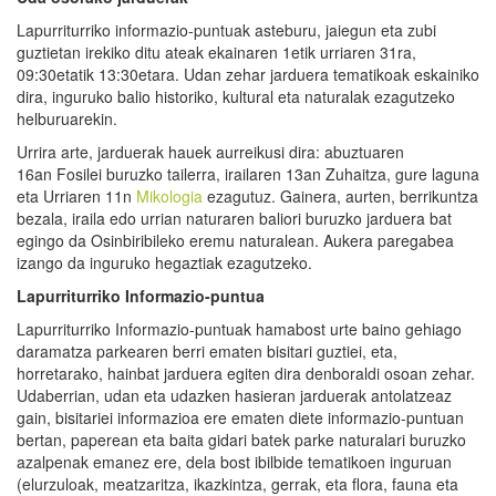
Lapurriturriko informazio-puntuak asteburu, jaiegun eta zubi
guztietan irekiko ditu ateak ekainaren 1etik urriaren 31ra,
09:30etatik 13:30etara. Udan zehar jarduera tematikoak eskainiko
dira, inguruko balio historiko, kultural eta naturalak ezagutzeko
helburuarekin.
Urrira arte, jarduerak hauek aurreikusi dira: abuztuaren
16an Fosilei buruzko tailerra, irailaren 13an Zuhaitza, gure laguna
eta Urriaren 11n
Mikologia
ezagutuz. Gainera, aurten, berrikuntza
bezala, iraila edo urrian naturaren baliori buruzko jarduera bat
egingo da Osinbiribileko eremu naturalean. Aukera paregabea
izango da inguruko hegaztiak ezagutzeko.
Lapurriturriko Informazio-puntua
Lapurriturriko Informazio-puntuak hamabost urte baino gehiago
daramatza parkearen berri ematen bisitari guztiei, eta,
horretarako, hainbat jarduera egiten dira denboraldi osoan zehar.
Udaberrian, udan eta udazken hasieran jarduerak antolatzeaz
gain, bisitariei informazioa ere ematen diete informazio-puntuan
bertan, paperean eta baita gidari batek parke naturalari buruzko
azalpenak emanez ere, dela bost ibilbide tematikoen inguruan
(elurzuloak, meatzaritza, ikazkintza, gerrak, eta flora, fauna eta