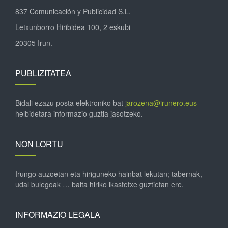
837 Comunicación y Publicidad S.L.
Letxunborro Hiribidea 100, 2 eskubi
20305 Irun.
PUBLIZITATEA
Bidali ezazu posta elektroniko bat
jarozena@irunero.eus
helbidetara informazio guztia jasotzeko.
NON LORTU
Irungo auzoetan eta hiriguneko hainbat lekutan; tabernak,
udal bulegoak … baita hiriko ikastetxe guztietan ere.
INFORMAZIO LEGALA