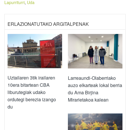
Lapurriturri
,
Uda
ERLAZIONATUTAKO ARGITALPENAK
Uztailaren 3tik irailaren
Larreaundi-Olaberriako
10era bitartean CBA
auzo elkarteak lokal berria
liburutegiak udako
du Ama Birjina
ordutegi berezia izango
Mirarietakoa kalean
du