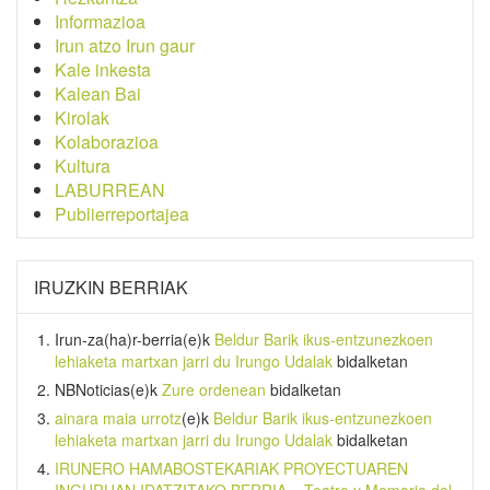
Informazioa
Irun atzo Irun gaur
Kale inkesta
Kalean Bai
Kirolak
Kolaborazioa
Kultura
LABURREAN
Publierreportajea
IRUZKIN BERRIAK
Irun-za(ha)r-berria
(e)k
Beldur Barik ikus-entzunezkoen
lehiaketa martxan jarri du Irungo Udalak
bidalketan
NBNoticias
(e)k
Zure ordenean
bidalketan
ainara maia urrotz
(e)k
Beldur Barik ikus-entzunezkoen
lehiaketa martxan jarri du Irungo Udalak
bidalketan
IRUNERO HAMABOSTEKARIAK PROYECTUAREN