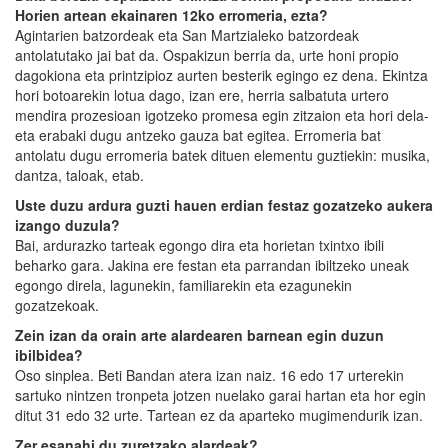
Horien artean ekainaren 12ko erromeria, ezta?
Agintarien batzordeak eta San Martzialeko batzordeak
antolatutako jai bat da. Ospakizun berria da, urte honi propio
dagokiona eta printzipioz aurten besterik egingo ez dena. Ekintza
hori botoarekin lotua dago, izan ere, herria salbatuta urtero
mendira prozesioan igotzeko promesa egin zitzaion eta hori dela-
eta erabaki dugu antzeko gauza bat egitea. Erromeria bat
antolatu dugu erromeria batek dituen elementu guztiekin: musika,
dantza, taloak, etab.
Uste duzu ardura guzti hauen erdian festaz gozatzeko aukera
izango duzula?
Bai, ardurazko tarteak egongo dira eta horietan txintxo ibili
beharko gara. Jakina ere festan eta parrandan ibiltzeko uneak
egongo direla, lagunekin, familiarekin eta ezagunekin
gozatzekoak.
Zein izan da orain arte alardearen barnean egin duzun
ibilbidea?
Oso sinplea. Beti Bandan atera izan naiz. 16 edo 17 urterekin
sartuko nintzen tronpeta jotzen nuelako garai hartan eta hor egin
ditut 31 edo 32 urte. Tartean ez da aparteko mugimendurik izan.
Zer esanahi du zuretzako alardeak?