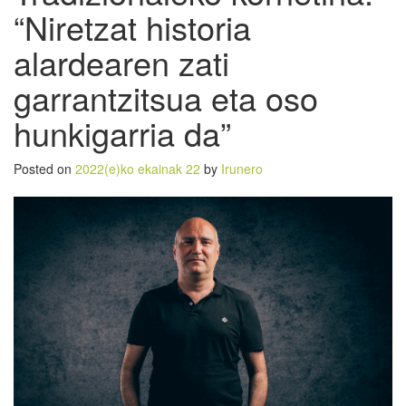
“Niretzat historia
alardearen zati
garrantzitsua eta oso
hunkigarria da”
Posted on
2022(e)ko ekainak 22
by
Irunero