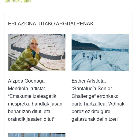
sanmartzialak
ERLAZIONATUTAKO ARGITALPENAK
Aizpea Goenaga
Esther Aristieta,
Mendiola, artista:
“Santalucía Senior
“Emakume izateagatik
Challenge” erronkako
mespretxu handiak jasan
parte-hartzailea: “Adinak
behar izan ditut, eta
berez ez ditu gure
oraindik jasaten ditut”
gaitasunak definitzen”