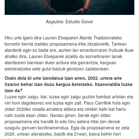
Argazkia: Estudio Gover
Hiru urte igaro dira Lauren Etxepareri Alarde Tradizionaleko
kornetin berria izateko proposamena iritsi zitzaionetik. Tartean
alarderik egin ez bada ere, aurten lan emankorraren fruituak ikusi
ahalko dira. Lauren Etxeparek azaldu du kornetinaren lanak
alardearen barnean duen ardura eta garrantzia, karguan
estreinatzeko aste gutxi batzuk geratzen zaizkionean.
Orain dela bi urte izendatua izan arren, 2022. urtera arte
itxaron behar izan duzu kargua betetzeko. Itxaronaldia luzea
izan da?
Luzea egin zaigu, bai, luzea egin zaigu guztioi hainbat arlotan eta
niri honi dagokionez ere luzea egin zait. Paco Carrillok hots egin
zidan 2020ko otsaila amaiera aldera eta nirekin kafe bat hartu
nahi zuela esan zidan. Geratu ginen, berak egin zidan
proposamena eta handik bi edo hiru astera iritsi zen denok
ezagutu genuen konfinamendua. Egia da proposamena ez zela
2020. urtean ateratzeko, baizik eta 21ean, baina behin hori