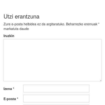
Utzi erantzuna
Zure e-posta helbidea ez da argitaratuko.
Beharrezko eremuak
*
markatuta daude
Iruzkin
Izena
*
E-posta
*