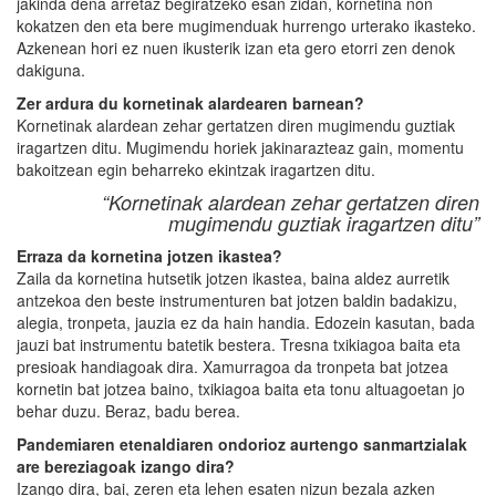
jakinda dena arretaz begiratzeko esan zidan, kornetina non
kokatzen den eta bere mugimenduak hurrengo urterako ikasteko.
Azkenean hori ez nuen ikusterik izan eta gero etorri zen denok
dakiguna.
Zer ardura du kornetinak alardearen barnean?
Kornetinak alardean zehar gertatzen diren mugimendu guztiak
iragartzen ditu. Mugimendu horiek jakinarazteaz gain, momentu
bakoitzean egin beharreko ekintzak iragartzen ditu.
“Kornetinak alardean zehar gertatzen diren
mugimendu guztiak iragartzen ditu”
Erraza da kornetina jotzen ikastea?
Zaila da kornetina hutsetik jotzen ikastea, baina aldez aurretik
antzekoa den beste instrumenturen bat jotzen baldin badakizu,
alegia, tronpeta, jauzia ez da hain handia. Edozein kasutan, bada
jauzi bat instrumentu batetik bestera. Tresna txikiagoa baita eta
presioak handiagoak dira. Xamurragoa da tronpeta bat jotzea
kornetin bat jotzea baino, txikiagoa baita eta tonu altuagoetan jo
behar duzu. Beraz, badu berea.
Pandemiaren etenaldiaren ondorioz aurtengo sanmartzialak
are bereziagoak izango dira?
Izango dira, bai, zeren eta lehen esaten nizun bezala azken