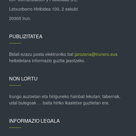
Letxunborro Hiribidea 100, 2 eskubi
20305 Irun.
PUBLIZITATEA
Bidali ezazu posta elektroniko bat
jarozena@irunero.eus
helbidetara informazio guztia jasotzeko.
NON LORTU
Irungo auzoetan eta hiriguneko hainbat lekutan; tabernak,
udal bulegoak … baita hiriko ikastetxe guztietan ere.
INFORMAZIO LEGALA