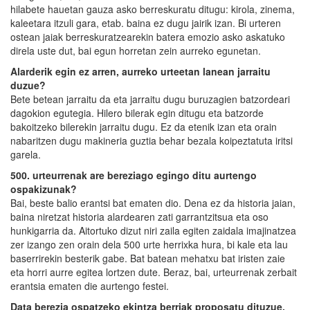
hilabete hauetan gauza asko berreskuratu ditugu: kirola, zinema,
kaleetara itzuli gara, etab. baina ez dugu jairik izan. Bi urteren
ostean jaiak berreskuratzearekin batera emozio asko askatuko
direla uste dut, bai egun horretan zein aurreko egunetan.
Alarderik egin ez arren, aurreko urteetan lanean jarraitu
duzue?
Bete betean jarraitu da eta jarraitu dugu buruzagien batzordeari
dagokion egutegia. Hilero bilerak egin ditugu eta batzorde
bakoitzeko bilerekin jarraitu dugu. Ez da etenik izan eta orain
nabaritzen dugu makineria guztia behar bezala koipeztatuta iritsi
garela.
500. urteurrenak are bereziago egingo ditu aurtengo
ospakizunak?
Bai, beste balio erantsi bat ematen dio. Dena ez da historia jaian,
baina niretzat historia alardearen zati garrantzitsua eta oso
hunkigarria da. Aitortuko dizut niri zaila egiten zaidala imajinatzea
zer izango zen orain dela 500 urte herrixka hura, bi kale eta lau
baserrirekin besterik gabe. Bat batean mehatxu bat iristen zaie
eta horri aurre egitea lortzen dute. Beraz, bai, urteurrenak zerbait
erantsia ematen die aurtengo festei.
Data berezia ospatzeko ekintza berriak proposatu dituzue.