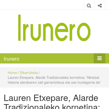
Irunero
Irungo euskarazko aldizkaria
Irunero
Home
/
Elkarrizketa
/
Lauren Etxepare, Alarde Tradizionaleko kornetina: “Niretzat
historia alardearen zati garrantzitsua eta oso hunkigarria da”
Lauren Etxepare, Alarde
Tradizionaleko kornetina: