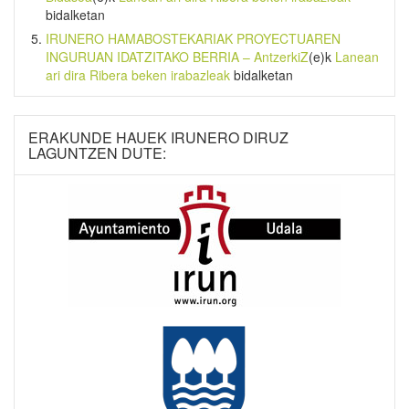
bidalketan
IRUNERO HAMABOSTEKARIAK PROYECTUAREN
INGURUAN IDATZITAKO BERRIA – AntzerkiZ
(e)k
Lanean
ari dira Ribera beken irabazleak
bidalketan
ERAKUNDE HAUEK IRUNERO DIRUZ
LAGUNTZEN DUTE: