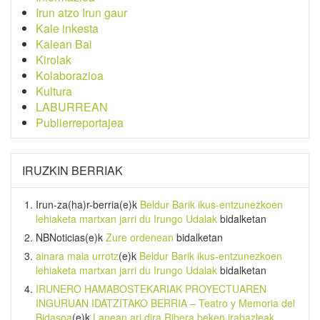
Irun atzo Irun gaur
Kale inkesta
Kalean Bai
Kirolak
Kolaborazioa
Kultura
LABURREAN
Publierreportajea
IRUZKIN BERRIAK
Irun-za(ha)r-berria
(e)k
Beldur Barik ikus-entzunezkoen
lehiaketa martxan jarri du Irungo Udalak
bidalketan
NBNoticias
(e)k
Zure ordenean
bidalketan
ainara maia urrotz
(e)k
Beldur Barik ikus-entzunezkoen
lehiaketa martxan jarri du Irungo Udalak
bidalketan
IRUNERO HAMABOSTEKARIAK PROYECTUAREN
INGURUAN IDATZITAKO BERRIA – Teatro y Memoria del
Bidasoa
(e)k
Lanean ari dira Ribera beken irabazleak