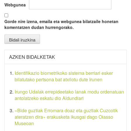
Webgunea
Gorde nire izena, emaila eta webgunea bilatzaile honetan
komentatzen dudan hurrengorako.
AZKEN BIDALKETAK
Identifikazio biometrikoko sistema berriari esker
bilatutako pertsona bat atxilotu dute Irunen
Irungo Udalak errepideetako lanak modu ordenatuan
antolatzeko eskatu dio Aldundiari
«Bide guztiak Erromara doaz eta guztiak Cuzcotik
ateratzen dira» erakusketa ikusgai dago Oiasso
Museoan