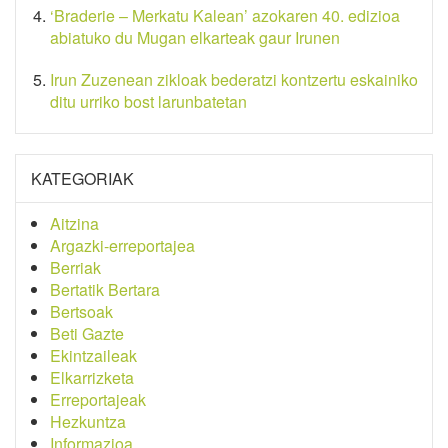
‘Braderie – Merkatu Kalean’ azokaren 40. edizioa
abiatuko du Mugan elkarteak gaur Irunen
Irun Zuzenean zikloak bederatzi kontzertu eskainiko
ditu urriko bost larunbatetan
KATEGORIAK
Aitzina
Argazki-erreportajea
Berriak
Bertatik Bertara
Bertsoak
Beti Gazte
Ekintzaileak
Elkarrizketa
Erreportajeak
Hezkuntza
Informazioa