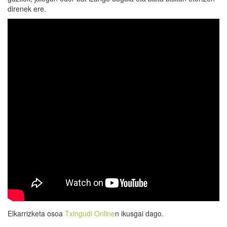
direnek ere.
Elkarrizketa osoa
Txingudi Online
n ikusgai dago.