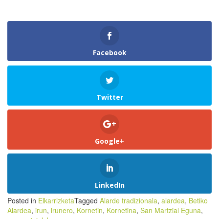
Facebook
Twitter
Google+
LinkedIn
Posted in
Elkarrizketa
Tagged
Alarde tradizionala
,
alardea
,
Betiko
Alardea
,
irun
,
irunero
,
Kornetin
,
Kornetina
,
San Martzial Eguna
,