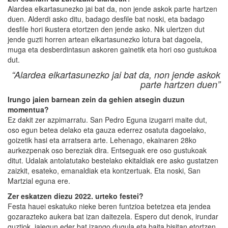
Alardea elkartasunezko jai bat da, non jende askok parte hartzen
duen. Alderdi asko ditu, badago desfile bat noski, eta badago
desfile hori ikustera etortzen den jende asko. Nik ulertzen dut
jende guzti horren artean elkartasunezko lotura bat dagoela,
muga eta desberdintasun askoren gainetik eta hori oso gustukoa
dut.
“Alardea elkartasunezko jai bat da, non jende askok
parte hartzen duen”
Irungo jaien barnean zein da gehien atsegin duzun
momentua?
Ez dakit zer azpimarratu. San Pedro Eguna izugarri maite dut,
oso egun betea delako eta gauza ederrez osatuta dagoelako,
goizetik hasi eta arratsera arte. Lehenago, ekainaren 28ko
aurkezpenak oso bereziak dira. Entseguak ere oso gustukoak
ditut. Udalak antolatutako bestelako ekitaldiak ere asko gustatzen
zaizkit, esateko, emanaldiak eta kontzertuak. Eta noski, San
Martzial eguna ere.
Zer eskatzen diezu 2022. urteko festei?
Festa hauei eskatuko nieke beren funtzioa betetzea eta jendea
gozarazteko aukera bat izan daitezela. Espero dut denok, irundar
guztiok, jaiegun eder bat izango dugula eta baita bisitan etortzen