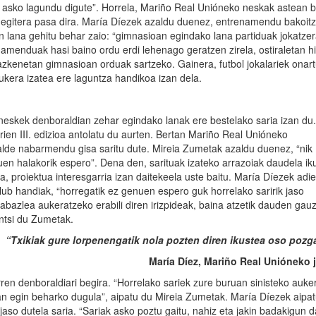
k asko lagundu digute”. Horrela, Mariño Real Unióneko neskak astean b
 egitera pasa dira. María Díezek azaldu duenez, entrenamendu bakoit
n lana gehitu behar zaio: “gimnasioan egindako lana partiduak jokatze
amenduak hasi baino ordu erdi lehenago geratzen zirela, ostiraletan hi
azkenetan gimnasioan orduak sartzeko. Gainera, futbol jokalariek onar
aukera izatea ere laguntza handikoa izan dela.
 neskek denboraldian zehar egindako lanak ere bestelako saria izan du.
en III. edizioa antolatu du aurten. Bertan Mariño Real Unióneko
de nabarmendu gisa saritu dute. Mireia Zumetak azaldu duenez, “nik
uen halakorik espero”. Dena den, sarituak izateko arrazoiak daudela ik
da, proiektua interesgarria izan daitekeela uste baitu. María Díezek adie
ub handiak, “horregatik ez genuen espero guk horrelako saririk jaso
rabazlea aukeratzeko erabili diren irizpideak, baina atzetik dauden gau
antsi du Zumetak.
“Txikiak gure lorpenengatik nola pozten diren ikustea oso pozga
María Díez, Mariño Real Unióneko j
rren denboraldiari begira. “Horrelako sariek zure buruan sinisteko auke
an egin beharko dugula”, aipatu du Mireia Zumetak. María Díezek aipa
 jaso dutela saria. “Sariak asko poztu gaitu, nahiz eta jakin badakigun 