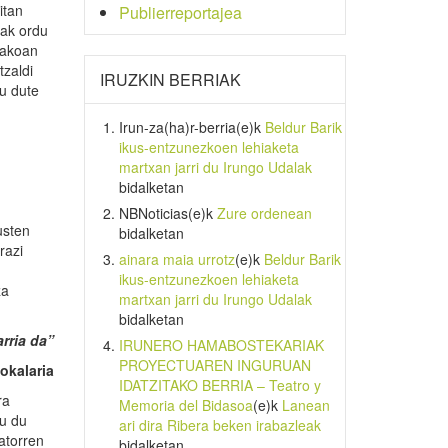
itan
Publierreportajea
zak ordu
rakoan
tzaldi
IRUZKIN BERRIAK
tu dute
Irun-za(ha)r-berria
(e)k
Beldur Barik
ikus-entzunezkoen lehiaketa
martxan jarri du Irungo Udalak
bidalketan
NBNoticias
(e)k
Zure ordenean
usten
bidalketan
razi
ainara maia urrotz
(e)k
Beldur Barik
ikus-entzunezkoen lehiaketa
za
martxan jarri du Irungo Udalak
bidalketan
rria da”
IRUNERO HAMABOSTEKARIAK
PROYECTUAREN INGURUAN
okalaria
IDATZITAKO BERRIA – Teatro y
ra
Memoria del Bidasoa
(e)k
Lanean
tu du
ari dira Ribera beken irabazleak
datorren
bidalketan