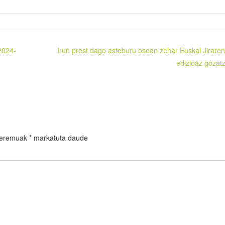
 2024-
Irun prest dago asteburu osoan zehar Euskal Jiraren
edizioaz gozat
 eremuak
*
markatuta daude