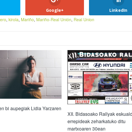
Google+
LinkedIn
nero
,
kirola
,
Mariño
,
Mariño-Real Unión
,
Real Union
n bi aupegiak Lidia Yarzaren
XII. Bidasoako Rallyak eskual
errepideak zeharkatuko ditu
martxoaren 30ean