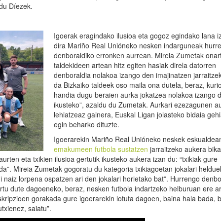
 du Díezek.
Igoerak eragindako ilusioa eta gogoz egindako lana 
dira Mariño Real Unióneko nesken indarguneak hurr
denboraldiko erronken aurrean. Mireia Zumetak onar
taldekideen artean hitz egiten hasiak direla datorren
denboraldia nolakoa izango den imajinatzen jarraitzek
da Bizkaiko taldeek oso maila ona dutela, beraz, kurio
handia dugu beraien aurka jokatzea nolakoa izango 
ikusteko”, azaldu du Zumetak. Aurkari ezezagunen a
lehiatzeaz gainera, Euskal Ligan jolasteko bidaia geh
egin beharko dituzte.
Igoerarekin Mariño Real Unióneko neskek eskualdea
emakumeen futbola sustatzen
jarraitzeko aukera bika
rten eta txikien ilusioa gertutik ikusteko aukera izan du: “txikiak gure
da”. Mireia Zumetak gogoratu du kategoria txikiagoetan jokalari heldue
 naiz lorpena ospatzen ari den jokalari horietako bat”. Hurrengo denbo
ortu dute dagoeneko, beraz, nesken futbola indartzeko helburuan ere a
nskripzioen gorakada gure igoerarekin lotuta dagoen, baina hala bada, 
txienez, saiatu”.