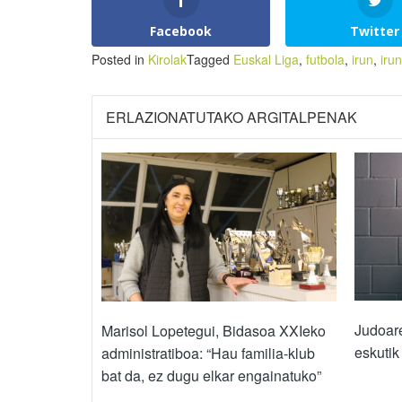
Facebook
Twitter
Posted in
Kirolak
Tagged
Euskal Liga
,
futbola
,
irun
,
iru
ERLAZIONATUTAKO ARGITALPENAK
Judoare
Marisol Lopetegui, Bidasoa XXIeko
eskutik
administratiboa: “Hau familia-klub
bat da, ez dugu elkar engainatuko”