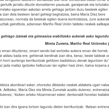
ertutik jarraitu dituzte donostiarren pausuak, garaipenak eta lortutak
rrelako egoeretan askotan arreta gehiago jartzen duzu besteek egiten
 izan dela besteen lanari gehiegi begiratzea, baina María Díez bere
en zaizunean, normala da besteak egiten duena kontrolatzea, zure aukera
guztiak gaindituta, azkenean Mariño Real Unión taldeko neskek sailka
gehiago izateak eta gimnasioa erabiltzeko aukerak asko lagundu
Mireia Zumeta, Mariño Real Unióneko j
 eman dituztenez, oinarri sendo bat sortzeko aukera eman die horrek.
at aldatu bada ere, gehienak berdinak izan dira, beraz, beste taldeak 
rri horri aurtengo berrikuntzak gehitzen badizkiozu denak laguntzen du”
z jada mailaz igotzeko helburuan lan egiten hasi ziren, baina lorpena 
idetza akordioari esker, ohorezko dibisioko neskek aldaketa ugari naba
ak. Adibidez, María Diez eta Mireia Zumetak azaldu dutenez, entrenatza
u dutenez, “kluben arteko hitzarmenari esker, denboraldi honetan baliabi
 bi izan dira igoera lortzen lagundu dieten berrikuntzak: “Astean entr