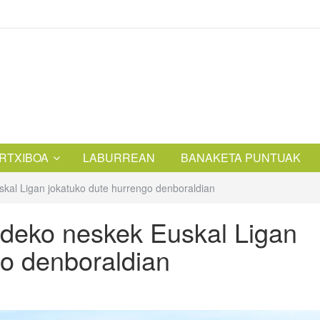
RTXIBOA
LABURREAN
BANAKETA PUNTUAK
skal Ligan jokatuko dute hurrengo denboraldian
ldeko neskek Euskal Ligan
go denboraldian