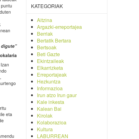
o puntu
KATEGORIAK
 duten
Aitzina
k
Argazki-erreportajea
penean
Berriak
Bertatik Bertara
 digute”
Bertsoak
Beti Gazte
okalaria
Ekintzaileak
 Izan
Elkarrizketa
ondo
Erreportajeak
,
Hezkuntza
aurtengo
Informazioa
Irun atzo Irun gaur
Kale inkesta
ritu
Kalean Bai
ile eta
Kirolak
de
Kolaborazioa
Kultura
LABURREAN
enamendu