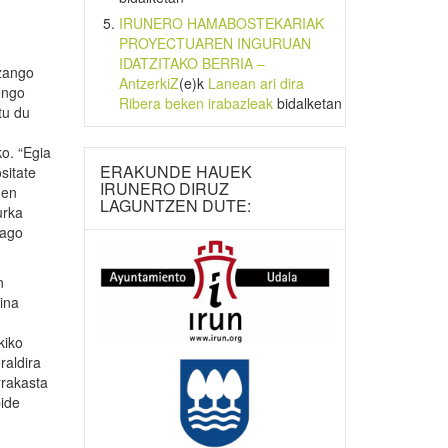
IRUNERO HAMABOSTEKARIAK
PROYECTUAREN INGURUAN
IDATZITAKO BERRIA –
izango
AntzerkiZ
(e)k
Lanean ari dira
engo
Ribera beken irabazleak
bidalketan
tu du
o. “Egia
ERAKUNDE HAUEK
sitate
IRUNERO DIRUZ
den
LAGUNTZEN DUTE:
urka
iago
n
ina
kiko
raldira
rrakasta
bide