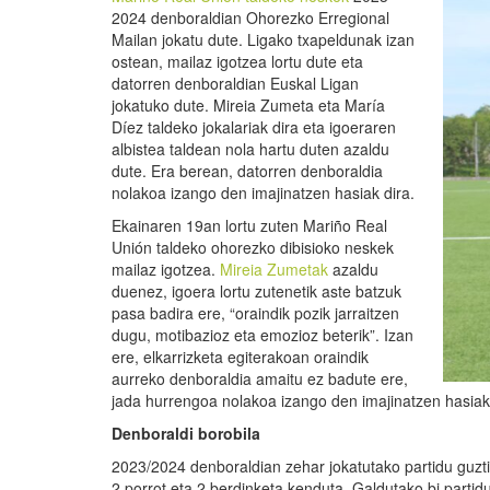
2024 denboraldian Ohorezko Erregional
Mailan jokatu dute. Ligako txapeldunak izan
ostean, mailaz igotzea lortu dute eta
datorren denboraldian Euskal Ligan
jokatuko dute. Mireia Zumeta eta María
Díez taldeko jokalariak dira eta igoeraren
albistea taldean nola hartu duten azaldu
dute. Era berean, datorren denboraldia
nolakoa izango den imajinatzen hasiak dira.
Ekainaren 19an lortu zuten Mariño Real
Unión taldeko ohorezko dibisioko neskek
mailaz igotzea.
Mireia Zumetak
azaldu
duenez, igoera lortu zutenetik aste batzuk
pasa badira ere, “oraindik pozik jarraitzen
dugu, motibazioz eta emozioz beterik”. Izan
ere, elkarrizketa egiterakoan oraindik
aurreko denboraldia amaitu ez badute ere,
jada hurrengoa nolakoa izango den imajinatzen hasiak 
Denboraldi borobila
2023/2024 denboraldian zehar jokatutako partidu guzti
2 porrot eta 2 berdinketa kenduta. Galdutako bi parti