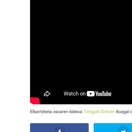
Elkarrizketa osoaren bideoa
Txingudi Onlinen
ikusgai 