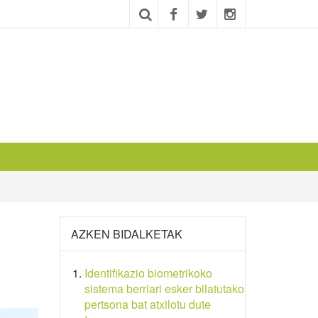
AZKEN BIDALKETAK
Identifikazio biometrikoko
sistema berriari esker bilatutako
pertsona bat atxilotu dute