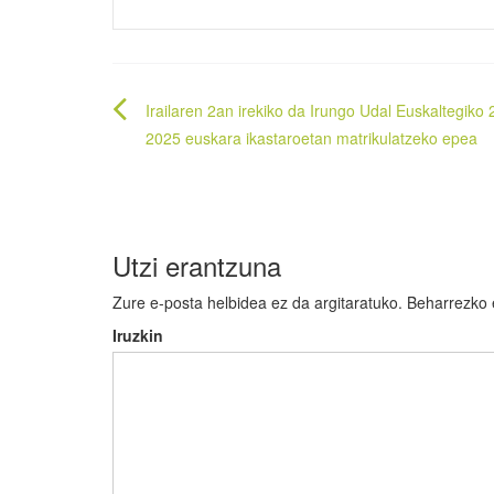
Bidalketetan
Irailaren 2an irekiko da Irungo Udal Euskaltegiko
zehar
2025 euskara ikastaroetan matrikulatzeko epea
nabigatu
Utzi erantzuna
Zure e-posta helbidea ez da argitaratuko.
Beharrezko
Iruzkin