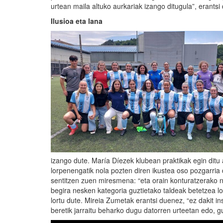
urtean maila altuko aurkariak izango ditugula”, erantsi
Ilusioa eta lana
izango dute. María Díezek klubean praktikak egin ditu au
lorpenengatik nola pozten diren ikustea oso pozgarria 
sentitzen zuen miresmena: “eta orain konturatzerako ni
begira nesken kategoria guztietako taldeak betetzea l
lortu dute. Mireia Zumetak erantsi duenez, “ez dakit i
beretik jarraitu beharko dugu datorren urteetan edo, gu