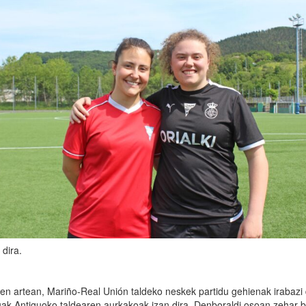
dira.
en artean, Mariño-Real Unión taldeko neskek partidu gehienak irabazi d
duak Antiguoko taldearen aurkakoak izan dira. Denboraldi osoan zehar b