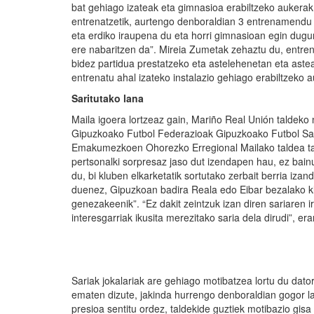
bat gehiago izateak eta gimnasioa erabiltzeko aukera
entrenatzetik, aurtengo denboraldian 3 entrenamendu
eta erdiko iraupena du eta horri gimnasioan egin dugu
ere nabaritzen da”. Mireia Zumetak zehaztu du, entren
bidez partidua prestatzeko eta astelehenetan eta aste
entrenatu ahal izateko instalazio gehiago erabiltzeko 
Saritutako lana
Maila igoera lortzeaz gain, Mariño Real Unión taldeko
Gipuzkoako Futbol Federazioak Gipuzkoako Futbol Sari
Emakumezkoen Ohorezko Erregional Mailako taldea tal
pertsonalki sorpresaz jaso dut izendapen hau, ez bain
du, bi kluben elkarketatik sortutako zerbait berria izan
duenez, Gipuzkoan badira Reala edo Eibar bezalako kl
genezakeenik”. “Ez dakit zeintzuk izan diren sariaren i
interesgarriak ikusita merezitako saria dela dirudi”, er
Sariak jokalariak are gehiago motibatzea lortu du dato
ematen dizute, jakinda hurrengo denboraldian gogor l
presioa sentitu ordez, taldekide guztiek motibazio gisa