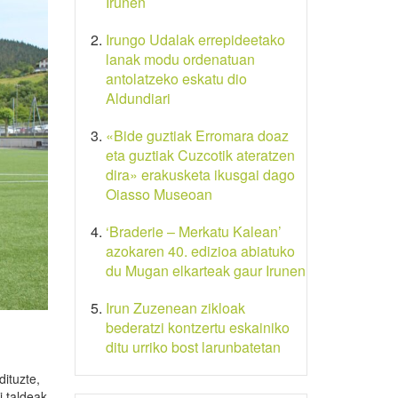
Irunen
Irungo Udalak errepideetako
lanak modu ordenatuan
antolatzeko eskatu dio
Aldundiari
«Bide guztiak Erromara doaz
eta guztiak Cuzcotik ateratzen
dira» erakusketa ikusgai dago
Oiasso Museoan
‘Braderie – Merkatu Kalean’
azokaren 40. edizioa abiatuko
du Mugan elkarteak gaur Irunen
Irun Zuzenean zikloak
bederatzi kontzertu eskainiko
ditu urriko bost larunbatetan
ituzte,
i taldeak