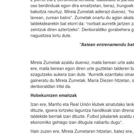
oso berdinduak egon dira emaitzetan, beraz, Irungoek g
bakoitza neurtuz. Mireia Zumetak adierazi duenez, “ho
lanean, zurean baino”. Zumetak onartu du agian akatsa
taldekidearekin bat etorri da: “norbait aurretik jartz
zeintzuk diren aztertzeko”. Denboraldiko gorabehera 
nagusitzea lortu dute.
“Astean entrenamendu bat 
Mireia Zumetak azaldu duenez, maila berean urte asko
ere, maila berean egon diren urte guztietan talderen b
ezagutzeko aukera izan dute. “Aurretik ezarritako oina
gaineratu du Mireia Zumetak. María Díezen hitzetan, ia
denboraldian iritsi da.
Hobekuntzen emaitzak
Izan ere, Mariño eta Real Unión klubek sinatutako lank
dituzte, igoera lortzeko laguntza handikoak izan diren
taldekide berriak izan dituzte. Futbol jokalariek azald
ekonomiko gehiago izan ditugula nabaritu dugu”.
Hain zuzen ere, Mireia Zumetaren hitzetan, batez ere,