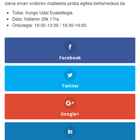
Izena eman ondoren mailaketa proba egitea beharrezkoa da
Tokia: Irungo Udal Euskaltegia.
Data: Irailaren 2tik 17ra.
Ordutegia: 10:30-13:30 / 16:30-19:00.
Facebook
Twitter
Google+