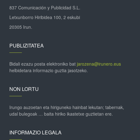
837 Comunicación y Publicidad S.L.
Letxunborro Hiribidea 100, 2 eskubi
20305 Irun.
PUBLIZITATEA
Bidali ezazu posta elektroniko bat
jarozena@irunero.eus
helbidetara informazio guztia jasotzeko.
NON LORTU
Irungo auzoetan eta hiriguneko hainbat lekutan; tabernak,
udal bulegoak … baita hiriko ikastetxe guztietan ere.
INFORMAZIO LEGALA