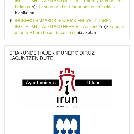
INGURUAN IDATZITAKO BERRIA – Teatro y Memoria del
Bidasoa
(e)k
Lanean ari dira Ribera beken irabazleak
bidalketan
IRUNERO HAMABOSTEKARIAK PROYECTUAREN
INGURUAN IDATZITAKO BERRIA – AntzerkiZ
(e)k
Lanean
ari dira Ribera beken irabazleak
bidalketan
ERAKUNDE HAUEK IRUNERO DIRUZ
LAGUNTZEN DUTE: