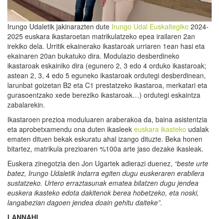
Irungo Udaletik jakinarazten dute
Irungo Udal Euskaltegiko
2024-
2025 euskara ikastaroetan matrikulatzeko epea irailaren 2an
irekiko dela. Urritik ekainerako ikastaroak urriaren 1ean hasi eta
ekainaren 20an bukatuko dira. Modulazio desberdineko
ikastaroak eskainiko dira (egunero 2, 3 edo 4 orduko ikastaroak;
astean 2, 3, 4 edo 5 eguneko ikastaroak ordutegi desberdinean,
larunbat goizetan B2 eta C1 prestatzeko ikastaroa, merkatari eta
gurasoentzako xede bereziko ikastaroak…) ordutegi eskaintza
zabalarekin.
Ikastaroen prezioa moduluaren araberakoa da, baina asistentzia
eta aprobetxamendu ona duten ikasleek
euskara ikasteko
udalak
ematen dituen bekak eskuratu ahal izango dituzte. Beka honen
bitartez, matrikula prezioaren %100a arte jaso dezake ikasleak.
Euskera zinegotzia den Jon Ugartek adierazi duenez,
“beste urte
batez, Irungo Udaletik indarra egiten dugu euskeraren erabilera
sustatzeko. Urtero erraztasunak ematea bilatzen dugu jendea
euskera ikasteko edota dakitenok berea hobetzeko, eta noski,
langabezian dagoen jendea doain gehitu daiteke”.
LANNAHI