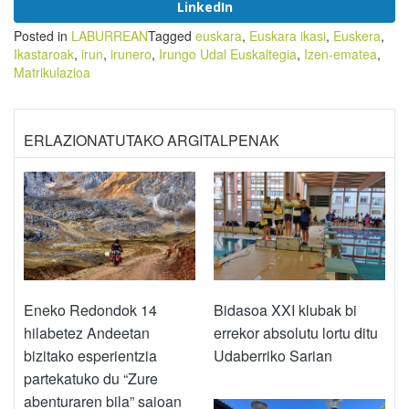
LinkedIn
Posted in
LABURREAN
Tagged
euskara
,
Euskara ikasi
,
Euskera
,
Ikastaroak
,
irun
,
irunero
,
Irungo Udal Euskaltegia
,
Izen-ematea
,
Matrikulazioa
ERLAZIONATUTAKO ARGITALPENAK
Eneko Redondok 14
Bidasoa XXI klubak bi
hilabetez Andeetan
errekor absolutu lortu ditu
bizitako esperientzia
Udaberriko Sarian
partekatuko du “Zure
abenturaren bila” saioan