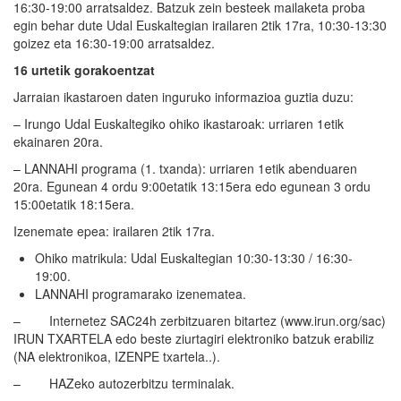
16:30-19:00 arratsaldez. Batzuk zein besteek mailaketa proba
egin behar dute Udal Euskaltegian irailaren 2tik 17ra, 10:30-13:30
goizez eta 16:30-19:00 arratsaldez.
16 urtetik gorakoentzat
Jarraian ikastaroen daten inguruko informazioa guztia duzu:
– Irungo Udal Euskaltegiko ohiko ikastaroak: urriaren 1etik
ekainaren 20ra.
– LANNAHI programa (1. txanda): urriaren 1etik abenduaren
20ra. Egunean 4 ordu 9:00etatik 13:15era edo egunean 3 ordu
15:00etatik 18:15era.
Izenemate epea: irailaren 2tik 17ra.
Ohiko matrikula: Udal Euskaltegian 10:30-13:30 / 16:30-
19:00.
LANNAHI programarako izenematea.
– Internetez SAC24h zerbitzuaren bitartez (www.irun.org/sac)
IRUN TXARTELA edo beste ziurtagiri elektroniko batzuk erabiliz
(NA elektronikoa, IZENPE txartela..).
– HAZeko autozerbitzu terminalak.