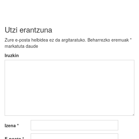
Utzi erantzuna
Zure e-posta helbidea ez da argitaratuko.
Beharrezko eremuak
*
markatuta daude
Iruzkin
Izena
*
E-posta
*