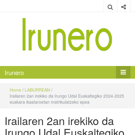
Irunero
Irungo euskarazko aldizkaria
Irunero
Home
/
LABURREAN
/
Irailaren 2an irekiko da Irungo Udal Euskaltegiko 2024-2025
euskara ikastaroetan matrikulatzeko epea
Irailaren 2an irekiko da
Irungo Udal Euskaltegiko