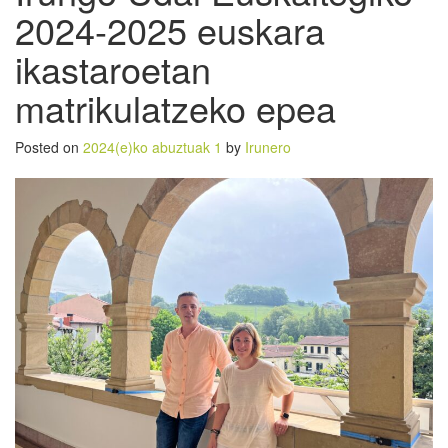
2024-2025 euskara
ikastaroetan
matrikulatzeko epea
Posted on
2024(e)ko abuztuak 1
by
Irunero