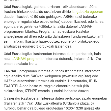
Udal Euskaltegiak, gainera, urriaren 1etik abenduaren 20ra
ikastaro trinkoak debalde eskaintzen dizkie
langabezia egoeran
dauden ikasleei, % 50 edo gehiagoko ABEEn (aldi baterako
enplegu-erregulazioko espedientea) dauden ikasleei, edo lanean
egonda ere, gehienez %50eko lanaldia dutenei LANNAHI
programaren bitartez. Programa hau euskara ikasteko
ahaleginean ari diren edo aritu daitezkeen irundarrentzako jarri
zen martxan. Ikastaro hauek goizez egunero 4 ordukoak edo
arratsaldez egunero 3 ordukoak izaten dira.
Udal Euskaltegiko ikastaroetan interesa duten pertsonek, hala
nola
LANNAHI programan
interesa dutenek, irailaren 2tik 17ra
eman dezakete izena.
LANNAHI programan interesa dutenek izenematea internetez
egin ahalko dute SAC24h webgunea (www.irun.org/sac) edo
HAZeko autozerbitzu terminalak erabiliz. Horretarako, IRUN
TXARTELA edo beste ziurtagiri elektroniko batzuk (NA
elektronikoa, IZENPE txartela..) erabili beharko dituzte.
Gainerako ikastaroetan interesa duten pertsonak aipatu egunetan
(irailaren 2tik 17ra) Udal Euskaltegira (Urdanibia plaza, 5)
hurbildu behar dira bulego ordutegian 10:30-13:30 goizez eta