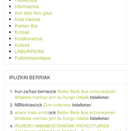
Informazioa
Irun atzo Irun gaur
Kale inkesta
Kalean Bai
Kirolak
Kolaborazioa
Kultura
LABURREAN
Publierreportajea
IRUZKIN BERRIAK
Irun-za(ha)r-berria
(e)k
Beldur Barik ikus-entzunezkoen
lehiaketa martxan jarri du Irungo Udalak
bidalketan
NBNoticias
(e)k
Zure ordenean
bidalketan
ainara maia urrotz
(e)k
Beldur Barik ikus-entzunezkoen
lehiaketa martxan jarri du Irungo Udalak
bidalketan
IRUNERO HAMABOSTEKARIAK PROYECTUAREN