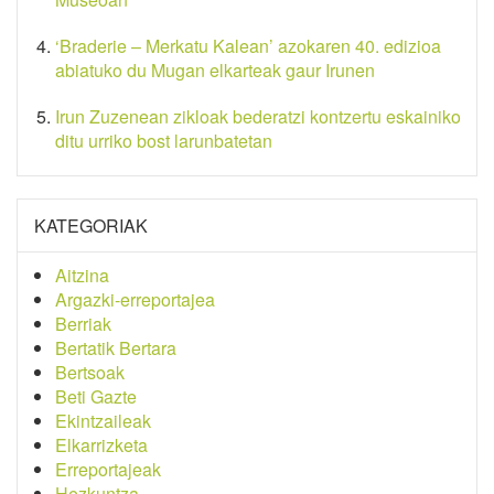
‘Braderie – Merkatu Kalean’ azokaren 40. edizioa
abiatuko du Mugan elkarteak gaur Irunen
Irun Zuzenean zikloak bederatzi kontzertu eskainiko
ditu urriko bost larunbatetan
KATEGORIAK
Aitzina
Argazki-erreportajea
Berriak
Bertatik Bertara
Bertsoak
Beti Gazte
Ekintzaileak
Elkarrizketa
Erreportajeak
Hezkuntza