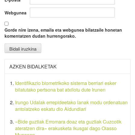
Webgunea
Gorde nire izena, emaila eta webgunea bilatzaile honetan
komentatzen dudan hurrengorako.
AZKEN BIDALKETAK
Identifikazio biometrikoko sistema berriari esker
bilatutako pertsona bat atxilotu dute Irunen
Irungo Udalak errepideetako lanak modu ordenatuan
antolatzeko eskatu dio Aldundiari
«Bide guztiak Erromara doaz eta guztiak Cuzcotik
ateratzen dira» erakusketa ikusgai dago Oiasso
Museoan