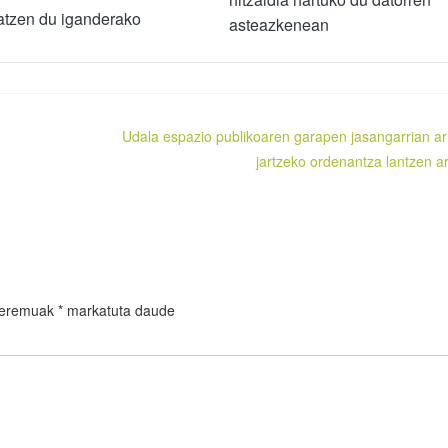
atzen du iganderako
asteazkenean
Udala espazio publikoaren garapen jasangarrian ar
jartzeko ordenantza lantzen ar
 eremuak
*
markatuta daude