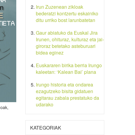
Irun Zuzenean zikloak
bederatzi kontzertu eskainiko
ditu urriko bost larunbatetan
Gaur abiatuko da Euskal Jira
Irunen, ohituraz, kulturaz eta jai-
giroraz betetako asteburuari
bidea eginez
Euskararen birika berria Irungo
kaleetan: ‘Kalean Bai’ plana
Irungo historia eta ondarea
ezagutzeko bisita gidatuen
egitarau zabala prestatuko da
udarako
goak,
KATEGORIAK