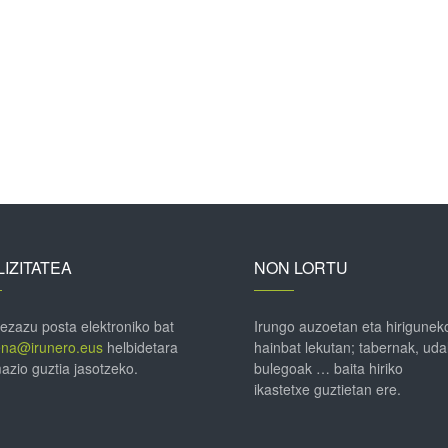
IZITATEA
NON LORTU
 ezazu posta elektroniko bat
Irungo auzoetan eta hirigunek
ena@irunero.eus
helbidetara
hainbat lekutan; tabernak, uda
azio guztia jasotzeko.
bulegoak … baita hiriko
ikastetxe guztietan ere.