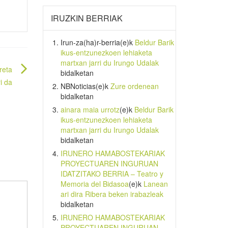
IRUZKIN BERRIAK
Irun-za(ha)r-berria
(e)k
Beldur Barik
ikus-entzunezkoen lehiaketa
martxan jarri du Irungo Udalak
reta
bidalketan
i da
NBNoticias
(e)k
Zure ordenean
bidalketan
ainara maia urrotz
(e)k
Beldur Barik
ikus-entzunezkoen lehiaketa
martxan jarri du Irungo Udalak
bidalketan
IRUNERO HAMABOSTEKARIAK
PROYECTUAREN INGURUAN
IDATZITAKO BERRIA – Teatro y
Memoria del Bidasoa
(e)k
Lanean
ari dira Ribera beken irabazleak
bidalketan
IRUNERO HAMABOSTEKARIAK
PROYECTUAREN INGURUAN