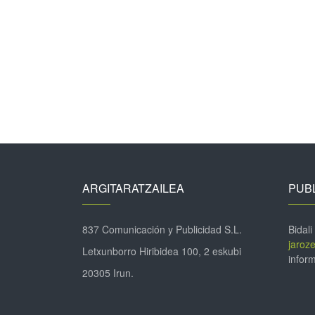
ARGITARATZAILEA
PUBL
837 Comunicación y Publicidad S.L.
Bidali
jaroz
Letxunborro Hiribidea 100, 2 eskubi
inform
20305 Irun.