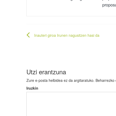
propos
Bidalketetan
Inauteri giroa Irunen nagusitzen hasi da
zehar
nabigatu
Utzi erantzuna
Zure e-posta helbidea ez da argitaratuko.
Beharrezko
Iruzkin