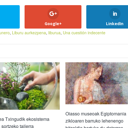
Google+
LinkedIn
runero
,
Liburu aurkezpena
,
liburua
,
Una cuestión indecente
Oiasso museoak Egiptomania
ea Txingudik ekosistema
zikloaren barruko lehenengo
 sortzeko tailerra
hitzaldia hartuko du datorren