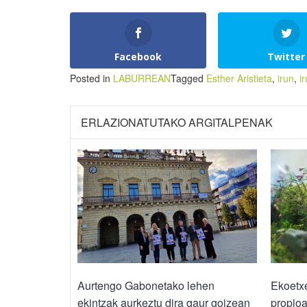
Facebook
Twitter
Posted in
LABURREAN
Tagged
Esther Aristieta
,
irun
,
i
ERLAZIONATUTAKO ARGITALPENAK
Aurtengo Gabonetako lehen
Ekoetx
ekintzak aurkeztu dira gaur goizean
propioa