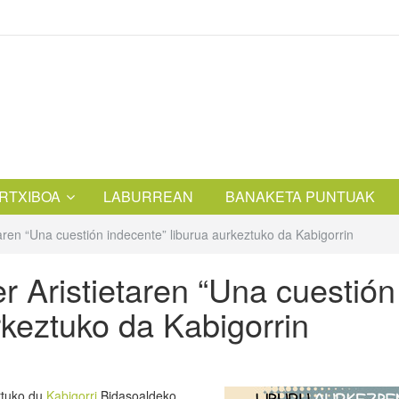
RTXIBOA
LABURREAN
BANAKETA PUNTUAK
aren “Una cuestión indecente” liburua aurkeztuko da Kabigorrin
 Aristietaren “Una cuestión
rkeztuko da Kabigorrin
rtuko du
Kabigorri
Bidasoaldeko