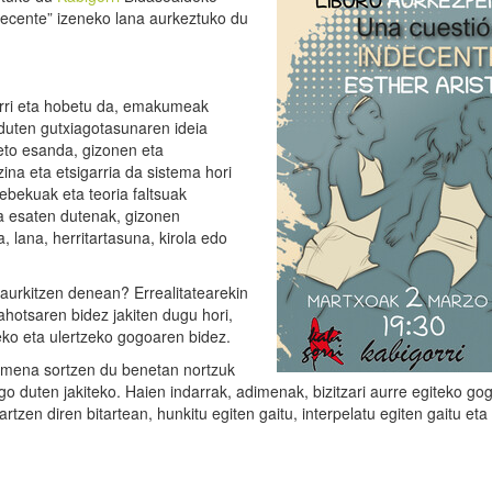
ndecente” izeneko lana aurkeztuko du
arri eta hobetu da, emakumeak
duten gutxiagotasunaren ideia
eto esanda, gizonen eta
na eta etsigarria da sistema hori
debekuak eta teoria faltsuak
a esaten dutenak, gizonen
 lana, herritartasuna, kirola edo
 aurkitzen denean? Errealitatearekin
ahotsaren bidez jakiten dugu hori,
eko eta ulertzeko gogoaren bidez.
asmena sortzen du benetan nortzuk
ngo duten jakiteko. Haien indarrak, adimenak, bizitzari aurre egiteko go
rtzen diren bitartean, hunkitu egiten gaitu, interpelatu egiten gaitu eta