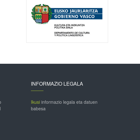
INFORMAZIO LEGALA
o
Ikusi
informazio legala eta datuen
l
babesa