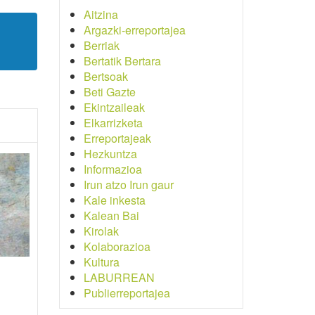
Aitzina
Argazki-erreportajea
Berriak
Bertatik Bertara
Bertsoak
Beti Gazte
Ekintzaileak
Elkarrizketa
Erreportajeak
Hezkuntza
Informazioa
Irun atzo Irun gaur
Kale inkesta
Kalean Bai
Kirolak
Kolaborazioa
Kultura
LABURREAN
Publierreportajea