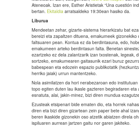
Ateneoak. Izan ere, Esther Aristietak “Una cuestión i
bertan.
Ekitaldia
arratsaldeko 19:30ean hasiko da.
Liburua
Mendeetan zehar, gizarte-sistema hierarkizatu bat ez
bereizi eta zapaltzen dituena, emakumeek gizonekiko 
faltsuaren pean. Kontua ez da berdintasuna, edo, hob
emakumeen arteko berdintasun falta. Benetan sinestezi
ezartzeko ez dela zalantzarik izan txostenak, legeak, 
sortzeko, emakumearen gaitasunik ezari buruz gezurr
babespean eta edozein espazio publikotatik (hezkuntza,
herriko jaiak) urrun mantentzeko.
Nola asimilatzen da hori nerabezaroan edo institutuan
topo egiten duten lau ikasle gazteren begiradaren eta 
esnatuta, alai, jakin-minez, bizi diren mundua ezagutz
Ezusteak etsipenari bide ematen dio, eta horrek nah
diren eta bizi diren gizartean zein paper bete ahal iza
beren ikaskide gizonekin oso atzetik abiatzen direla oha
ispiluaren aurrean jartzen gaitu nor garen jakiteko.