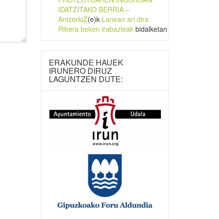
IDATZITAKO BERRIA –
AntzerkiZ
(e)k
Lanean ari dira
Ribera beken irabazleak
bidalketan
ERAKUNDE HAUEK
IRUNERO DIRUZ
LAGUNTZEN DUTE: