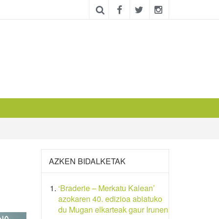
AZKEN BIDALKETAK
‘Braderie – Merkatu Kalean’
azokaren 40. edizioa abiatuko
du Mugan elkarteak gaur Irunen