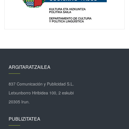
ARGITARATZAILEA
837 Comunicación y Publicidad S.L.
Letxunborro Hiribidea 100, 2 eskubi
20305 Irun.
PUBLIZITATEA