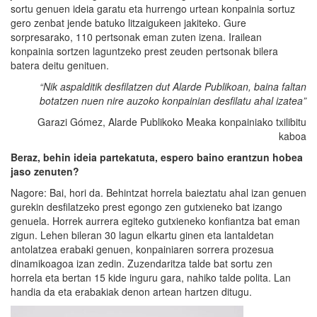
sortu genuen ideia garatu eta hurrengo urtean konpainia sortuz
gero zenbat jende batuko litzaigukeen jakiteko. Gure
sorpresarako, 110 pertsonak eman zuten izena. Irailean
konpainia sortzen laguntzeko prest zeuden pertsonak bilera
batera deitu genituen.
“Nik aspalditik desfilatzen dut Alarde Publikoan, baina faltan
botatzen nuen nire auzoko konpainian desfilatu ahal izatea”
Garazi Gómez, Alarde Publikoko Meaka konpainiako txilibitu
kaboa
Beraz, behin ideia partekatuta, espero baino erantzun hobea
jaso zenuten?
Nagore: Bai, hori da. Behintzat horrela baieztatu ahal izan genuen
gurekin desfilatzeko prest egongo zen gutxieneko bat izango
genuela. Horrek aurrera egiteko gutxieneko konfiantza bat eman
zigun. Lehen bileran 30 lagun elkartu ginen eta lantaldetan
antolatzea erabaki genuen, konpainiaren sorrera prozesua
dinamikoagoa izan zedin. Zuzendaritza talde bat sortu zen
horrela eta bertan 15 kide inguru gara, nahiko talde polita. Lan
handia da eta erabakiak denon artean hartzen ditugu.