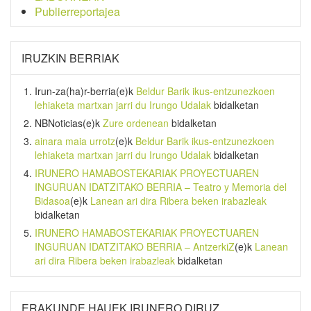
Publierreportajea
IRUZKIN BERRIAK
Irun-za(ha)r-berria
(e)k
Beldur Barik ikus-entzunezkoen
lehiaketa martxan jarri du Irungo Udalak
bidalketan
NBNoticias
(e)k
Zure ordenean
bidalketan
ainara maia urrotz
(e)k
Beldur Barik ikus-entzunezkoen
lehiaketa martxan jarri du Irungo Udalak
bidalketan
IRUNERO HAMABOSTEKARIAK PROYECTUAREN
INGURUAN IDATZITAKO BERRIA – Teatro y Memoria del
Bidasoa
(e)k
Lanean ari dira Ribera beken irabazleak
bidalketan
IRUNERO HAMABOSTEKARIAK PROYECTUAREN
INGURUAN IDATZITAKO BERRIA – AntzerkiZ
(e)k
Lanean
ari dira Ribera beken irabazleak
bidalketan
ERAKUNDE HAUEK IRUNERO DIRUZ