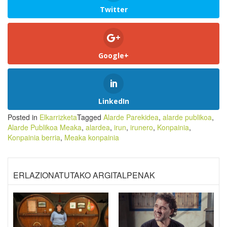
Twitter
Google+
LinkedIn
Posted in
Elkarrizketa
Tagged
Alarde Parekidea
,
alarde publikoa
,
Alarde Publikoa Meaka
,
alardea
,
irun
,
irunero
,
Konpainia
,
Konpainia berria
,
Meaka konpainia
ERLAZIONATUTAKO ARGITALPENAK