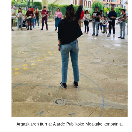
Argazkiaren iturria: Alarde Publikoko Meakako konpainia.