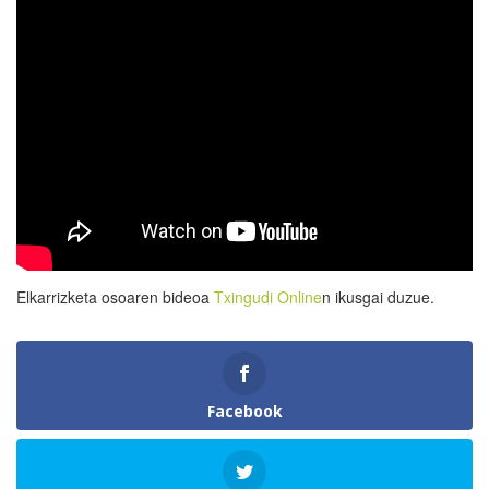
Elkarrizketa osoaren bideoa
Txingudi Online
n ikusgai duzue.
Facebook