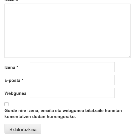
Izena
*
E-posta
*
Webgunea
Gorde nire izena, emaila eta webgunea bilatzaile honetan
komentatzen dudan hurrengorako.