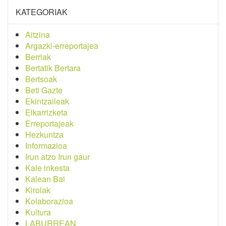
KATEGORIAK
Aitzina
Argazki-erreportajea
Berriak
Bertatik Bertara
Bertsoak
Beti Gazte
Ekintzaileak
Elkarrizketa
Erreportajeak
Hezkuntza
Informazioa
Irun atzo Irun gaur
Kale inkesta
Kalean Bai
Kirolak
Kolaborazioa
Kultura
LABURREAN