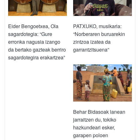
PATXUKO, musikaria:
Eider Bengoetxea, Ola
“Norberaren buruarekin
sagardotegia: “Gure
zintzoa izatea da
erronka nagusia izango
garrantzitsuena”
da bertako gazteak berriro
sagardotegira erakartzea”
Behar Bidasoak lanean
jarraitzen du, tokiko
hazkundeari esker,
garapen poloen