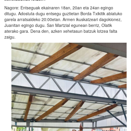
Nagore: Entseguak ekainaren 18an, 20an eta 24an egingo
ditugu. Adostuta dugu entsegu guztietan Borda Txikitik abiatuko
garela arratsaldeko 20:00etan. Armen ikuskatzeari dagokionez,
Juanitan egingo dugu. San Martzial egunean berriz, Olatik
aterako gara. Dena den, azken xehetasun batzuk lotzea falta
zaigu.