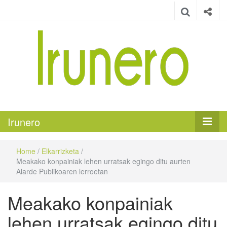
Irunero
Irungo euskarazko aldizkaria
Irunero
Home
/
Elkarrizketa
/
Meakako konpainiak lehen urratsak egingo ditu aurten
Alarde Publikoaren lerroetan
Meakako konpainiak
lehen urratsak egingo ditu