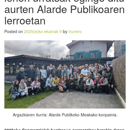
aurten Alarde Publikoaren
lerroetan
Posted on
2025(e)ko ekainak 9
by
Irunero
Argazkiaren iturria: Alarde Publikoko Meakako konpainia.
2025eko
Sanmartzialak
berritasun garrantzi
tsu batekin datoz.