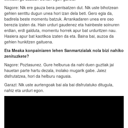
Nagore: Nik ere gauza bera pentsatzen dut. Nik uste bihotzean
gehien sentitu dugun unea hori izan dela beti. Gero egia da,
badirela beste momentu batzuk. Arrankadaren unea ere oso
berezia izaten da. Hain urduri gaudenez eta hainbeste soinuren
erdian, erdi galduta, momentu horrek apur bat urduritzen nau.
Hasiera apur bat kaotikoa izaten da eta. Baina bai, auzoa da
gehien hunkitzen gaituena.
Eta Meaka konpainiaren lehen
Sanmartzialak
nola bizi nahiko
zenituzkete?
Nagore: Poztasunez. Gure helburua da nahi duen guztiak jai
hauetan parte hartu dezala, inolako mugarik gabe. Jaiez
disfrutatzea, hori da helburu nagusia.
Garazi: Nik uste aurtengoak bai ala bai disfrutatuko ditugula,
nahiz eta urduri egon.