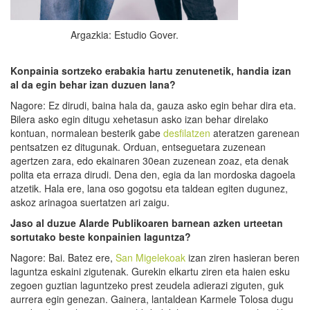
Argazkia: Estudio Gover.
Konpainia sortzeko erabakia hartu zenutenetik,
handia izan
al da
egin behar izan duzue
n lana
?
Nagore: Ez dirudi, baina hala da, gauza asko egin behar dira eta.
Bilera asko egin ditugu xehetasun asko izan behar direlako
kontuan, normalean besterik gabe
desfilatzen
ateratzen garenean
pentsatzen ez ditugunak. Orduan, entseguetara zuzenean
agertzen zara, edo ekainaren 30ean zuzenean zoaz, eta denak
polita eta erraza dirudi. Dena den, egia da lan mordoska dagoela
atzetik. Hala ere, lana oso gogotsu eta taldean egiten dugunez,
askoz arinagoa suertatzen ari zaigu.
Jaso al duzue
Alarde Publikoaren barnean azken urteetan
sortutako beste konpainien laguntza?
Nagore: Bai. Batez ere,
San Migelekoak
izan ziren hasieran beren
laguntza eskaini zigutenak. Gurekin elkartu ziren eta haien esku
zegoen guztian laguntzeko prest zeudela adierazi ziguten, guk
aurrera egin genezan. Gainera, lantaldean Karmele Tolosa dugu