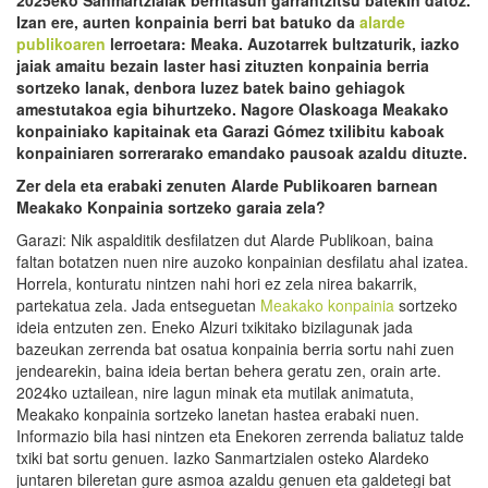
Izan ere, aurten konpainia berri bat batuko da
alarde
publikoaren
lerroetara: Meaka. Auzotarrek bultzaturik, iazko
jaiak amaitu bezain laster hasi zituzten konpainia berria
sortzeko lanak, denbora luzez batek baino gehiagok
amestutakoa
egia
bihurtzeko. Nagore Olaskoaga Meakako
konpainiako kapitainak eta Garazi Gómez txilibitu kaboak
konpainiaren sorrerarako emandako
pausoak
azaldu dituzte.
Zer dela eta erabaki zenuten Alarde Publikoaren barnean
Meakako Konpainia sortzeko
garaia
zela?
Garazi: Nik aspalditik desfilatzen dut Alarde Publikoan, baina
faltan botatzen nuen nire auzoko konpainian desfilatu ahal izatea.
Horrela, konturatu nintzen nahi hori ez zela nirea bakarrik,
partekatua zela. Jada entseguetan
Meakako konpainia
sortzeko
ideia entzuten zen. Eneko Alzuri txikitako bizilagunak jada
bazeukan zerrenda bat osatua konpainia berria sortu nahi zuen
jendearekin, baina ideia bertan behera geratu zen, orain arte.
2024ko uztailean, nire lagun minak eta mutilak animatuta,
Meakako konpainia sortzeko lanetan hastea erabaki nuen.
Informazio bila hasi nintzen eta Enekoren zerrenda baliatuz talde
txiki bat sortu genuen. Iazko Sanmartzialen osteko Alardeko
juntaren bileretan gure asmoa azaldu genuen eta galdetegi bat