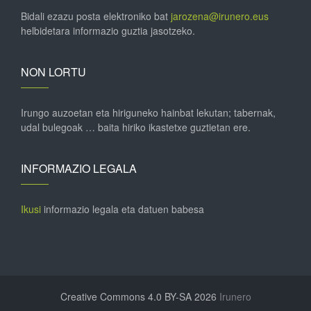
Bidali ezazu posta elektroniko bat
jarozena@irunero.eus
helbidetara informazio guztia jasotzeko.
NON LORTU
Irungo auzoetan eta hiriguneko hainbat lekutan; tabernak,
udal bulegoak … baita hiriko ikastetxe guztietan ere.
INFORMAZIO LEGALA
Ikusi
informazio legala eta datuen babesa
Creative Commons 4.0 BY-SA 2026
Irunero