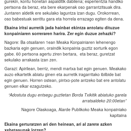
gurekin, kontu honetan aspalditik dabilena; esperientzia handiko
pertsona da beraz, eta bere ekarpenak oso garrantzitsuak dira.
Juntaren aldetik ere sekulako laguntza izan dugu. Orokorrean,
oso babestuak sentitu gara eta horrela errazago egiten da dena.
Ekaina iritsi aurretik jada hainbat ekintza antolatu dituzue
konpainiaren sorreraren
harira
. Zer egin duzue zehazki?
Nagore: Ba otsailaren 1ean Meaka Konpainiaren lehenengo
bazkaria egin genuen, oraindik konpainia guztiz sorturik egon
gabe. 60 pertsona agertu ziren bertara, eta beraz, guretzat
sekulako arrakasta izan zen.
Garazi: Apirilean, berriz, mendi martxa bat egin genuen. Meakako
auzo elkartetik abiatu ginen eta aurretik iragarritako ibilbide bat
egin genuen. Horren ostean, pintxo-pote antzeko bat ere antolatu
genuen elkar ezagutzeko.
“Adostuta dugu entsegu guztietan Borda Txikitik abiatuko garela
arratsaldeko 20:00etan”
Nagore Olaskoaga, Alarde Publikoko Meaka konpainiako
kapitaina
Ekaina gerturatzen ari den heinean, ari al zarete azken
xehetasunak lotzen?