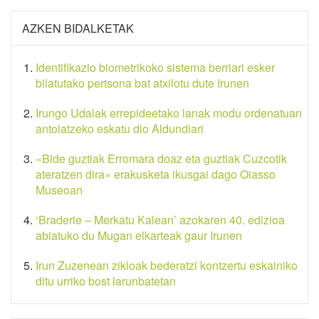
AZKEN BIDALKETAK
Identifikazio biometrikoko sistema berriari esker
bilatutako pertsona bat atxilotu dute Irunen
Irungo Udalak errepideetako lanak modu ordenatuan
antolatzeko eskatu dio Aldundiari
«Bide guztiak Erromara doaz eta guztiak Cuzcotik
ateratzen dira» erakusketa ikusgai dago Oiasso
Museoan
‘Braderie – Merkatu Kalean’ azokaren 40. edizioa
abiatuko du Mugan elkarteak gaur Irunen
Irun Zuzenean zikloak bederatzi kontzertu eskainiko
ditu urriko bost larunbatetan