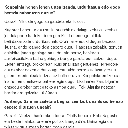
Konpainia honen lehen urtea izanda, urduritasun edo gogo
berezia nabaritzen duzue?
Garazi: Nik uste gogotsu gaudela eta ilusioz.
Nagore: Lehen urtea izanik, oraindik ez dakigu zehazki zenbat
jendek parte hartuko duen gurekin. Lehenengo aldiek
beti dakartzate urduritasunak. Orain arte eduki dugun babesa
ikusita, ondo joango dela espero dugu. Hasieran zabaldu genuen
deialdira jende gehiago batu da, eta beraz, hasieran
aurreikusitakoa baino gehiago izango garela pentsatzen dugu.
Lehen entsegu orokorrean ikusi ahal izan genuenez, erredoble
eta danbor dezente dauzkagu eta, alde horretatik lasai geratu
ginen, erredobleak lortzea ez baita erraza. Konpainiaren izenean
instrumentu eskaera bat ere egin dugu. Ekainaren 7an, bigarren
entsegu orokor bat egiteko asmoa dugu, Toki Alai ikastetxean
berriro ere goizeko 10:30ean.
Aurtengo
Sanmartzialetara
begira, zeintzuk dira ilusio bereziz
espero dituzuen uneak?
Garazi: Niretzat hasierako irteera, Olatik behera. Kale Nagusia
eta beste hainbat une ere politak izango dira. Baina egia da
txikitatik gu auzoan bertan egon garela.