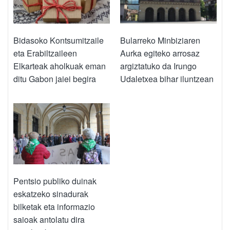
Bidasoko Kontsumitzaile
Bularreko Minbiziaren
eta Erabiltzaileen
Aurka egiteko arrosaz
Elkarteak aholkuak eman
argiztatuko da Irungo
ditu Gabon jaiei begira
Udaletxea bihar iluntzean
Pentsio publiko duinak
eskatzeko sinadurak
bilketak eta informazio
saioak antolatu dira