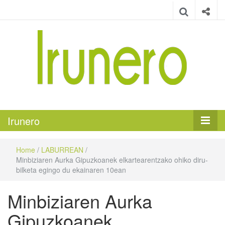
Irunero
Irungo euskarazko aldizkaria
Irunero
Home
/
LABURREAN
/
Minbiziaren Aurka Gipuzkoanek elkartearentzako ohiko diru-
bilketa egingo du ekainaren 10ean
Minbiziaren Aurka
Gipuzkoanek