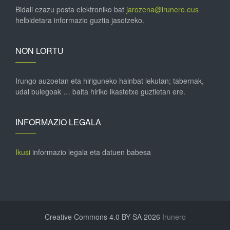
Bidali ezazu posta elektroniko bat
jarozena@irunero.eus
helbidetara informazio guztia jasotzeko.
NON LORTU
Irungo auzoetan eta hiriguneko hainbat lekutan; tabernak,
udal bulegoak … baita hiriko ikastetxe guztietan ere.
INFORMAZIO LEGALA
Ikusi
informazio legala eta datuen babesa
Creative Commons 4.0 BY-SA 2026
Irunero