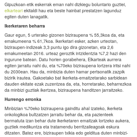
Gipuzkoan-etik eskerrak eman nahi dizkiegu boluntario guztiei,
elkarteari
ekitaldi hau eta beste hainbat prestatzen lagunduz
egiten duten lanagatik.
Ikerketaren beharra
Gaur egun, 5 urterako gizonen biziraupena % 55,3koa da, eta
emakumeena % 61,7koa. Ikerketari esker, azken urteotan,
biziraupen-indizeak 3,3 puntu igo dira gizonetan, eta 2,6
emakumeetan 2016. urteaz geroztik intzidentzia %7,2 hazi den
ingurune batean. Datu horien gorabehera, Elkarteak aurrera
egiten jarraitu nahi du, eta %70eko biziraupena lortzera iritsi nahi
du 2030ean. Hau da, minbizia duten hamar pertsonatik zazpik
bizirik irautea. Gakoetako bat ikerketa-emaitzetarako sarbidean
dauden ekitate ezak zuzentzea da, eta, horretarako, beharrezkoa
da minbizi guztiak ikertzea, biziraupena handitzen jarraitzeko.
Hurrengo erronka
Minbizian %70eko biziraupena gainditu ahal izateko, ikerketa
onkologikoa bultzatzen jarraitu behar da, eta pazienteek
bermatuta izan behar dute ikerketaren emaitzak lortzeko aukera,
guztiek medikuntza eta tratamendu berritzaileagoak eskura
ditzaten. Batez ere, biziraupen txikia edo gelditua duten minbizi-