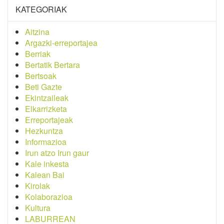
KATEGORIAK
Aitzina
Argazki-erreportajea
Berriak
Bertatik Bertara
Bertsoak
Beti Gazte
Ekintzaileak
Elkarrizketa
Erreportajeak
Hezkuntza
Informazioa
Irun atzo Irun gaur
Kale inkesta
Kalean Bai
Kirolak
Kolaborazioa
Kultura
LABURREAN