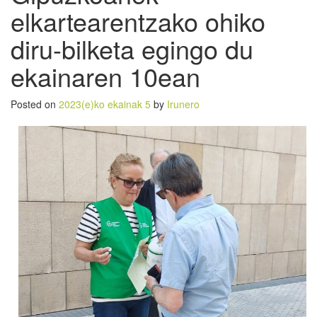
elkartearentzako ohiko
diru-bilketa egingo du
ekainaren 10ean
Posted on
2023(e)ko ekainak 5
by
Irunero