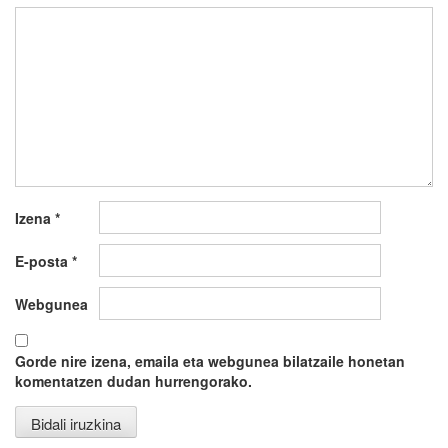
Izena
*
E-posta
*
Webgunea
Gorde nire izena, emaila eta webgunea bilatzaile honetan
komentatzen dudan hurrengorako.