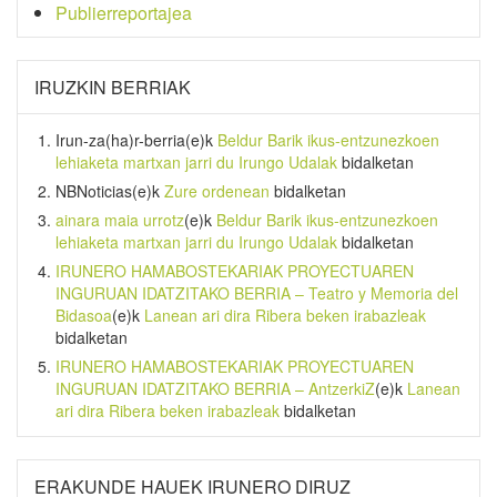
Publierreportajea
IRUZKIN BERRIAK
Irun-za(ha)r-berria
(e)k
Beldur Barik ikus-entzunezkoen
lehiaketa martxan jarri du Irungo Udalak
bidalketan
NBNoticias
(e)k
Zure ordenean
bidalketan
ainara maia urrotz
(e)k
Beldur Barik ikus-entzunezkoen
lehiaketa martxan jarri du Irungo Udalak
bidalketan
IRUNERO HAMABOSTEKARIAK PROYECTUAREN
INGURUAN IDATZITAKO BERRIA – Teatro y Memoria del
Bidasoa
(e)k
Lanean ari dira Ribera beken irabazleak
bidalketan
IRUNERO HAMABOSTEKARIAK PROYECTUAREN
INGURUAN IDATZITAKO BERRIA – AntzerkiZ
(e)k
Lanean
ari dira Ribera beken irabazleak
bidalketan
ERAKUNDE HAUEK IRUNERO DIRUZ