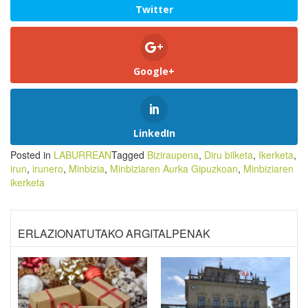
Twitter
Google+
LinkedIn
Posted in
LABURREAN
Tagged
Biziraupena
,
Diru bilketa
,
Ikerketa
,
irun
,
irunero
,
Minbizia
,
Minbiziaren Aurka Gipuzkoan
,
Minbiziaren
ikerketa
ERLAZIONATUTAKO ARGITALPENAK