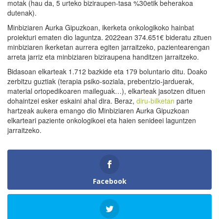
motak (hau da, 5 urteko biziraupen-tasa %30etik beherakoa
dutenak).
Minbiziaren Aurka Gipuzkoan, ikerketa onkologikoko hainbat
proiekturi ematen dio laguntza. 2022ean 374.651€ bideratu zituen
minbiziaren ikerketan aurrera egiten jarraitzeko, pazientearengan
arreta jarriz eta minbiziaren biziraupena handitzen jarraitzeko.
Bidasoan elkarteak 1.712 bazkide eta 179 boluntario ditu. Doako
zerbitzu guztiak (terapia psiko-soziala, prebentzio-jarduerak,
material ortopedikoaren maileguak…), elkarteak jasotzen dituen
dohaintzei esker eskaini ahal dira. Beraz,
diru-bilketan
parte
hartzeak aukera emango dio Minbiziaren Aurka Gipuzkoan
elkarteari paziente onkologikoei eta haien senideei laguntzen
jarraitzeko.
Facebook