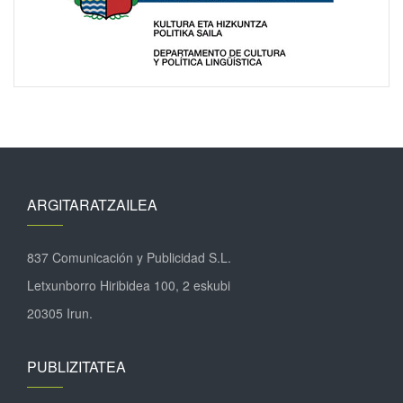
ARGITARATZAILEA
837 Comunicación y Publicidad S.L.
Letxunborro Hiribidea 100, 2 eskubi
20305 Irun.
PUBLIZITATEA