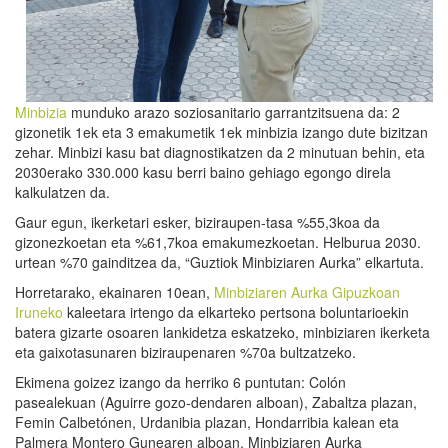
Minbizia
munduko arazo soziosanitario garrantzitsuena da: 2
gizonetik 1ek eta 3 emakumetik 1ek minbizia izango dute bizitzan
zehar. Minbizi kasu bat diagnostikatzen da 2 minutuan behin, eta
2030erako 330.000 kasu berri baino gehiago egongo direla
kalkulatzen da.
Gaur egun, ikerketari esker, biziraupen-tasa %55,3koa da
gizonezkoetan eta %61,7koa emakumezkoetan. Helburua 2030.
urtean %70 gainditzea da, “Guztiok Minbiziaren Aurka” elkartuta.
Horretarako, ekainaren 10ean,
Minbiziaren Aurka Gipuzkoan
Iruneko
kaleetara irtengo da elkarteko pertsona boluntarioekin
batera gizarte osoaren lankidetza eskatzeko, minbiziaren ikerketa
eta gaixotasunaren biziraupenaren %70a bultzatzeko.
Ekimena goizez izango da herriko 6 puntutan: Colón
pasealekuan (Aguirre gozo-dendaren alboan), Zabaltza plazan,
Femin Calbetónen, Urdanibia plazan, Hondarribia kalean eta
Palmera Montero Gunearen alboan. Minbiziaren Aurka