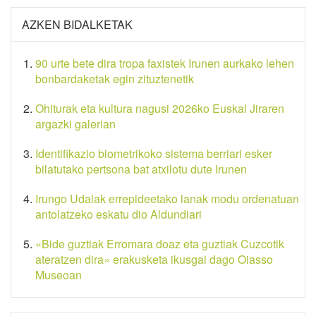
AZKEN BIDALKETAK
90 urte bete dira tropa faxistek Irunen aurkako lehen
bonbardaketak egin zituztenetik
Ohiturak eta kultura nagusi 2026ko Euskal Jiraren
argazki galerian
Identifikazio biometrikoko sistema berriari esker
bilatutako pertsona bat atxilotu dute Irunen
Irungo Udalak errepideetako lanak modu ordenatuan
antolatzeko eskatu dio Aldundiari
«Bide guztiak Erromara doaz eta guztiak Cuzcotik
ateratzen dira» erakusketa ikusgai dago Oiasso
Museoan