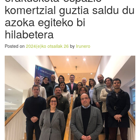
komertzial guztia saldu du
azoka egiteko bi
hilabetera
Posted on
2024(e)ko otsailak 26
by
Irunero