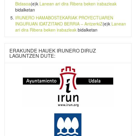
Bidasoa
(e)k
Lanean ari dira Ribera beken irabazleak
bidalketan
IRUNERO HAMABOSTEKARIAK PROYECTUAREN
INGURUAN IDATZITAKO BERRIA – AntzerkiZ
(e)k
Lanean
ari dira Ribera beken irabazleak
bidalketan
ERAKUNDE HAUEK IRUNERO DIRUZ
LAGUNTZEN DUTE: