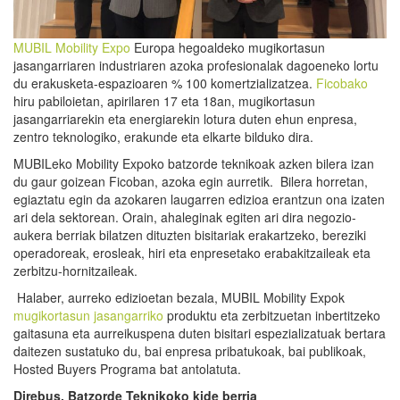
MUBIL Mobility Expo
Europa hegoaldeko mugikortasun
jasangarriaren industriaren azoka profesionalak dagoeneko lortu
du erakusketa-espazioaren % 100 komertzializatzea.
Ficobako
hiru pabiloietan, apirilaren 17 eta 18an, mugikortasun
jasangarriarekin eta energiarekin lotura duten ehun enpresa,
zentro teknologiko, erakunde eta elkarte bilduko dira.
MUBILeko Mobility Expoko batzorde teknikoak azken bilera izan
du gaur goizean Ficoban, azoka egin aurretik. Bilera horretan,
egiaztatu egin da azokaren laugarren edizioa erantzun ona izaten
ari dela sektorean. Orain, ahaleginak egiten ari dira negozio-
aukera berriak bilatzen dituzten bisitariak erakartzeko, bereziki
operadoreak, erosleak, hiri eta enpresetako erabakitzaileak eta
zerbitzu-hornitzaileak.
Halaber, aurreko edizioetan bezala, MUBIL Mobility Expok
mugikortasun jasangarriko
produktu eta zerbitzuetan inbertitzeko
gaitasuna eta aurreikuspena duten bisitari espezializatuak bertara
daitezen sustatuko du, bai enpresa pribatukoak, bai publikoak,
Hosted Buyers Programa bat antolatuta.
Direbus
, Batzorde Teknikoko kide berria