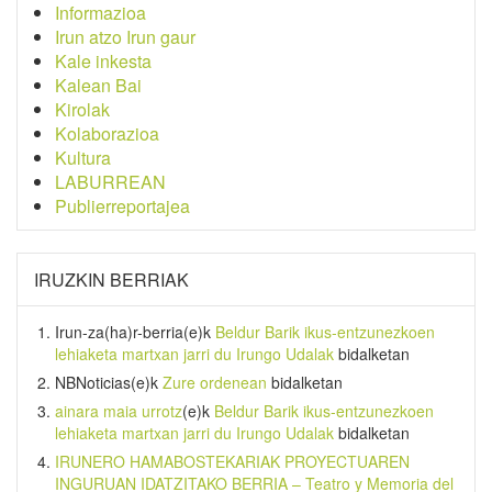
Informazioa
Irun atzo Irun gaur
Kale inkesta
Kalean Bai
Kirolak
Kolaborazioa
Kultura
LABURREAN
Publierreportajea
IRUZKIN BERRIAK
Irun-za(ha)r-berria
(e)k
Beldur Barik ikus-entzunezkoen
lehiaketa martxan jarri du Irungo Udalak
bidalketan
NBNoticias
(e)k
Zure ordenean
bidalketan
ainara maia urrotz
(e)k
Beldur Barik ikus-entzunezkoen
lehiaketa martxan jarri du Irungo Udalak
bidalketan
IRUNERO HAMABOSTEKARIAK PROYECTUAREN
INGURUAN IDATZITAKO BERRIA – Teatro y Memoria del