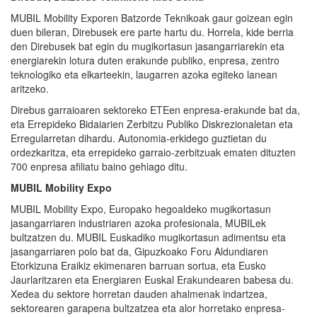
MUBIL Mobility Exporen Batzorde Teknikoak gaur goizean egin
duen bileran, Direbusek ere parte hartu du. Horrela, kide berria
den Direbusek bat egin du mugikortasun jasangarriarekin eta
energiarekin lotura duten erakunde publiko, enpresa, zentro
teknologiko eta elkarteekin, laugarren azoka egiteko lanean
aritzeko.
Direbus garraioaren sektoreko ETEen enpresa-erakunde bat da,
eta Errepideko Bidaiarien Zerbitzu Publiko Diskrezionaletan eta
Erregularretan dihardu. Autonomia-erkidego guztietan du
ordezkaritza, eta errepideko garraio-zerbitzuak ematen dituzten
700 enpresa afiliatu baino gehiago ditu.
MUBIL
Mobility
Expo
MUBIL Mobility Expo, Europako hegoaldeko mugikortasun
jasangarriaren industriaren azoka profesionala, MUBILek
bultzatzen du. MUBIL Euskadiko mugikortasun adimentsu eta
jasangarriaren polo bat da, Gipuzkoako Foru Aldundiaren
Etorkizuna Eraikiz ekimenaren barruan sortua, eta Eusko
Jaurlaritzaren eta Energiaren Euskal Erakundearen babesa du.
Xedea du sektore horretan dauden ahalmenak indartzea,
sektorearen garapena bultzatzea eta alor horretako enpresa-