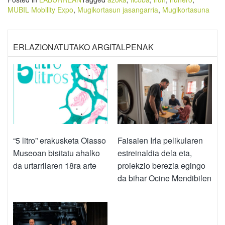
MUBIL Mobility Expo
,
Mugikortasun jasangarria
,
Mugikortasuna
ERLAZIONATUTAKO ARGITALPENAK
“5 litro” erakusketa Oiasso
Faisaien Irla pelikularen
Museoan bisitatu ahalko
estreinaldia dela eta,
da urtarrilaren 18ra arte
proiekzio berezia egingo
da bihar Ocine Mendibilen