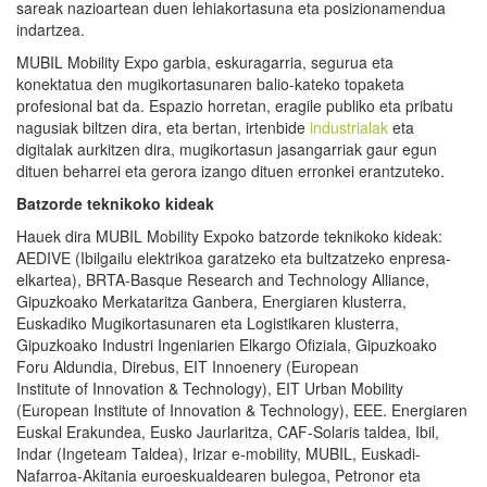
sareak nazioartean duen lehiakortasuna eta posizionamendua
indartzea.
MUBIL Mobility Expo garbia, eskuragarria, segurua eta
konektatua den mugikortasunaren balio-kateko topaketa
profesional bat da. Espazio horretan, eragile publiko eta pribatu
nagusiak biltzen dira, eta bertan, irtenbide
industrialak
eta
digitalak aurkitzen dira, mugikortasun jasangarriak gaur egun
dituen beharrei eta gerora izango dituen erronkei erantzuteko.
B
atzorde teknik
oko
kideak
Hauek dira MUBIL Mobility Expoko batzorde teknikoko kideak:
AEDIVE (Ibilgailu elektrikoa garatzeko eta bultzatzeko enpresa-
elkartea), BRTA-Basque Research and Technology Alliance,
Gipuzkoako Merkataritza Ganbera, Energiaren klusterra,
Euskadiko Mugikortasunaren eta Logistikaren klusterra,
Gipuzkoako Industri Ingeniarien Elkargo Ofiziala, Gipuzkoako
Foru Aldundia, Direbus, EIT Innoenery (European
Institute of Innovation & Technology), EIT Urban Mobility
(European Institute of Innovation & Technology), EEE. Energiaren
Euskal Erakundea, Eusko Jaurlaritza, CAF-Solaris taldea, Ibil,
Indar (Ingeteam Taldea), Irizar e-mobility, MUBIL, Euskadi-
Nafarroa-Akitania euroeskualdearen bulegoa, Petronor eta