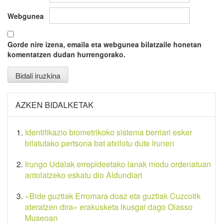
Webgunea
Gorde nire izena, emaila eta webgunea bilatzaile honetan
komentatzen dudan hurrengorako.
AZKEN BIDALKETAK
Identifikazio biometrikoko sistema berriari esker
bilatutako pertsona bat atxilotu dute Irunen
Irungo Udalak errepideetako lanak modu ordenatuan
antolatzeko eskatu dio Aldundiari
«Bide guztiak Erromara doaz eta guztiak Cuzcotik
ateratzen dira» erakusketa ikusgai dago Oiasso
Museoan