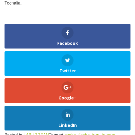
Tecnalia.
Facebook
Twitter
Google+
LinkedIn
Posted in
LABURREAN
Tagged
azoka
,
ficoba
,
irun
,
irunero
,