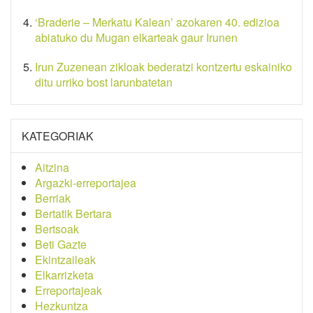
‘Braderie – Merkatu Kalean’ azokaren 40. edizioa
abiatuko du Mugan elkarteak gaur Irunen
Irun Zuzenean zikloak bederatzi kontzertu eskainiko
ditu urriko bost larunbatetan
KATEGORIAK
Aitzina
Argazki-erreportajea
Berriak
Bertatik Bertara
Bertsoak
Beti Gazte
Ekintzaileak
Elkarrizketa
Erreportajeak
Hezkuntza