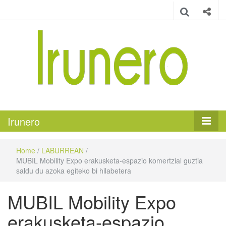
Irunero
Irungo euskarazko aldizkaria
Irunero
Home
/
LABURREAN
/
MUBIL Mobility Expo erakusketa-espazio komertzial guztia
saldu du azoka egiteko bi hilabetera
MUBIL Mobility Expo
erakusketa-espazio