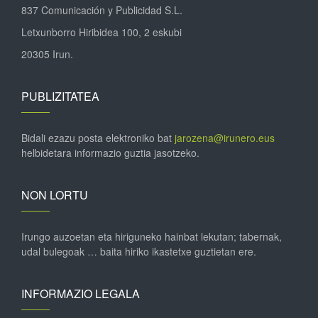
837 Comunicación y Publicidad S.L.
Letxunborro Hiribidea 100, 2 eskubi
20305 Irun.
PUBLIZITATEA
Bidali ezazu posta elektroniko bat
jarozena@irunero.eus
helbidetara informazio guztia jasotzeko.
NON LORTU
Irungo auzoetan eta hiriguneko hainbat lekutan; tabernak,
udal bulegoak … baita hiriko ikastetxe guztietan ere.
INFORMAZIO LEGALA