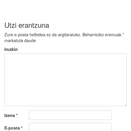
Utzi erantzuna
Zure e-posta helbidea ez da argitaratuko.
Beharrezko eremuak
*
markatuta daude
Iruzkin
Izena
*
E-posta
*