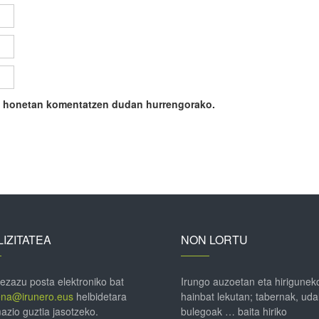
ile honetan komentatzen dudan hurrengorako.
IZITATEA
NON LORTU
 ezazu posta elektroniko bat
Irungo auzoetan eta hirigunek
ena@irunero.eus
helbidetara
hainbat lekutan; tabernak, uda
azio guztia jasotzeko.
bulegoak … baita hiriko