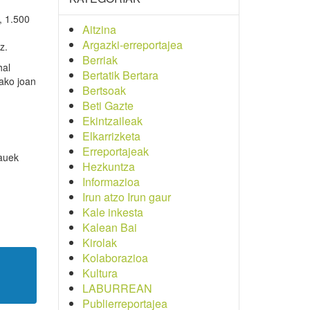
, 1.500
Aitzina
Argazki-erreportajea
z.
Berriak
hal
Bertatik Bertara
kako joan
Bertsoak
Beti Gazte
Ekintzaileak
Elkarrizketa
Erreportajeak
Hauek
Hezkuntza
Informazioa
Irun atzo Irun gaur
Kale inkesta
Kalean Bai
Kirolak
Kolaborazioa
Kultura
LABURREAN
Publierreportajea