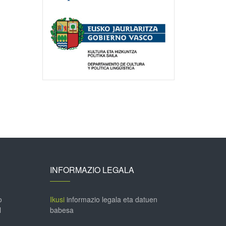
INFORMAZIO LEGALA
o
Ikusi
informazio legala eta datuen
l
babesa