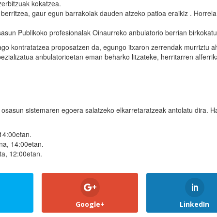
erbitzuak kokatzea.
berritzea, gaur egun barrakoiak dauden atzeko patioa eraikiz . Horrela
asun Publikoko profesionalak Oinaurreko anbulatorio berrian birkokatu
hiago kontratatzea proposatzen da, egungo itxaron zerrendak murriztu a
ezializatua anbulatorioetan eman beharko litzateke, herritarren alferri
osasun sistemaren egoera salatzeko elkarretaratzeak antolatu dira. 
14:00etan.
na, 14:00etan.
a, 12:00etan.
Google+
LinkedIn