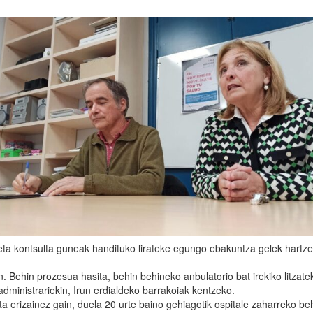
 eta kontsulta guneak handituko lirateke egungo ebakuntza gelek hartz
. Behin prozesua hasita, behin behineko anbulatorio bat irekiko litzate
administrariekin, Irun erdialdeko barrakoiak kentzeko.
ta erizainez gain, duela 20 urte baino gehiagotik ospitale zaharreko be