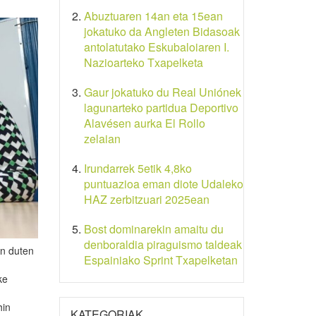
Abuztuaren 14an eta 15ean
jokatuko da Angleten Bidasoak
antolatutako Eskubaloiaren I.
Nazioarteko Txapelketa
Gaur jokatuko du Real Uniónek
lagunarteko partidua Deportivo
Alavésen aurka El Rollo
zelaian
Irundarrek 5etik 4,8ko
puntuazioa eman diote Udaleko
HAZ zerbitzuari 2025ean
Bost dominarekin amaitu du
denboraldia piraguismo taldeak
en duten
Espainiako Sprint Txapelketan
ke
hin
KATEGORIAK