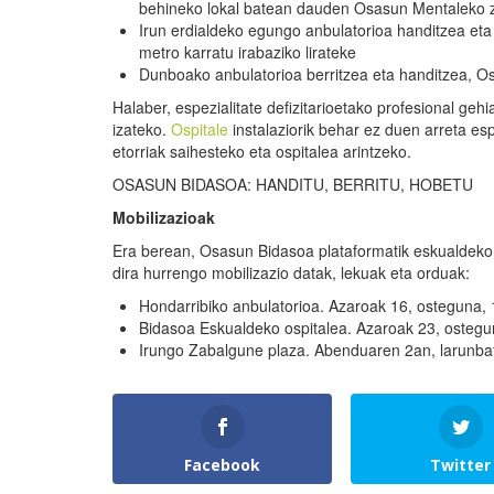
behineko lokal batean dauden Osasun Mentaleko z
Irun erdialdeko egungo anbulatorioa handitzea eta 
metro karratu irabaziko lirateke
Dunboako anbulatorioa berritzea eta handitzea, Os
Halaber, espezialitate defizitarioetako profesional ge
izateko.
Ospitale
instalaziorik behar ez duen arreta esp
etorriak saihesteko eta ospitalea arintzeko.
OSASUN BIDASOA: HANDITU, BERRITU, HOBETU
Mobilizazioak
Era berean, Osasun Bidasoa plataformatik eskualdeko 
dira hurrengo mobilizazio datak, lekuak eta orduak:
Hondarribiko anbulatorioa. Azaroak 16, osteguna, 
Bidasoa Eskualdeko ospitalea. Azaroak 23, ostegu
Irungo Zabalgune plaza. Abenduaren 2an, larunbat
Facebook
Twitter