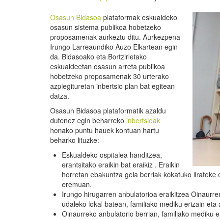
Osasun Bidasoa
plataformak eskualdeko
osasun sistema publikoa hobetzeko
proposamenak aurkeztu ditu. Aurkezpena
Irungo Larreaundiko Auzo Elkartean egin
da. Bidasoako eta Bortzirietako
eskualdeetan osasun arreta publikoa
hobetzeko proposamenak 30 urterako
azpiegituretan inbertsio plan bat egitean
datza.
Osasun Bidasoa plataformatik azaldu
dutenez egin beharreko
inbertsioak
honako puntu hauek kontuan hartu
beharko lituzke:
Eskualdeko ospitalea handitzea,
erantsitako eraikin bat eraikiz . Eraikin
horretan ebakuntza gela berriak kokatuko lirateke
eremuan.
Irungo hirugarren anbulatorioa eraikitzea Oinaurren
udaleko lokal batean, familiako mediku erizain eta 
Oinaurreko anbulatorio berrian, familiako mediku e