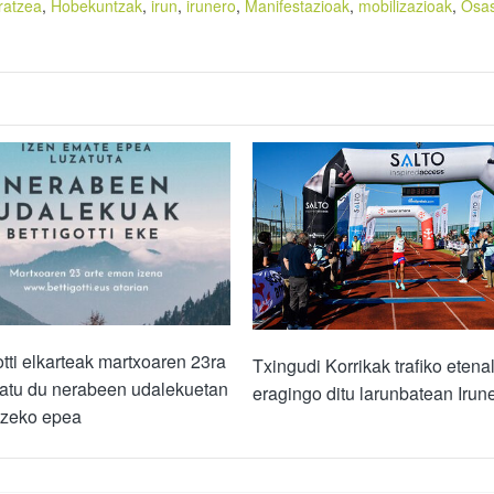
ratzea
,
Hobekuntzak
,
irun
,
irunero
,
Manifestazioak
,
mobilizazioak
,
Osa
otti elkarteak martxoaren 23ra
Txingudi Korrikak trafiko etena
zatu du nerabeen udalekuetan
eragingo ditu larunbatean Irun
tzeko epea