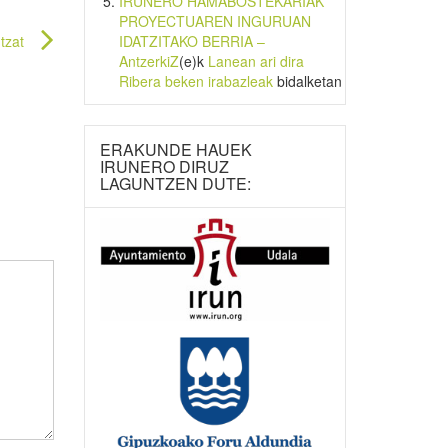
IRUNERO HAMABOSTEKARIAK
PROYECTUAREN INGURUAN
IDATZITAKO BERRIA –
tzat
AntzerkiZ
(e)k
Lanean ari dira
Ribera beken irabazleak
bidalketan
ERAKUNDE HAUEK
IRUNERO DIRUZ
LAGUNTZEN DUTE: