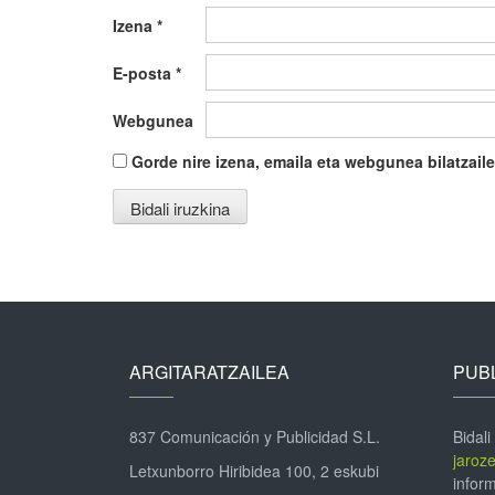
Izena
*
E-posta
*
Webgunea
Gorde nire izena, emaila eta webgunea bilatza
ARGITARATZAILEA
PUBL
837 Comunicación y Publicidad S.L.
Bidali
jaroz
Letxunborro Hiribidea 100, 2 eskubi
inform