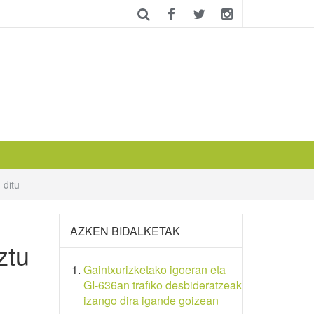
 ditu
AZKEN BIDALKETAK
ztu
Gaintxurizketako igoeran eta
GI-636an trafiko desbideratzeak
izango dira igande goizean