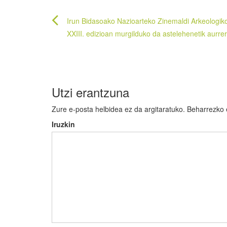
Bidalketetan
Irun Bidasoako Nazioarteko Zinemaldi Arkeologik
zehar
XXIII. edizioan murgilduko da astelehenetik aurre
nabigatu
Utzi erantzuna
Zure e-posta helbidea ez da argitaratuko.
Beharrezko
Iruzkin