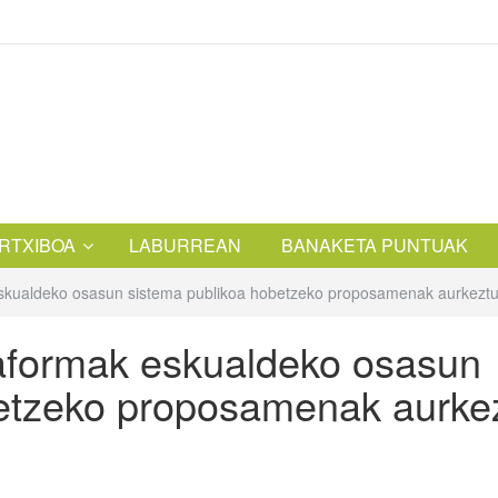
RTXIBOA
LABURREAN
BANAKETA PUNTUAK
skualdeko osasun sistema publikoa hobetzeko proposamenak aurkeztu
aformak eskualdeko osasun
betzeko proposamenak aurke