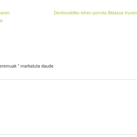
oaren
Denboraldiko lehen porrota Bidasoa Irunen
ra
 eremuak
*
markatuta daude