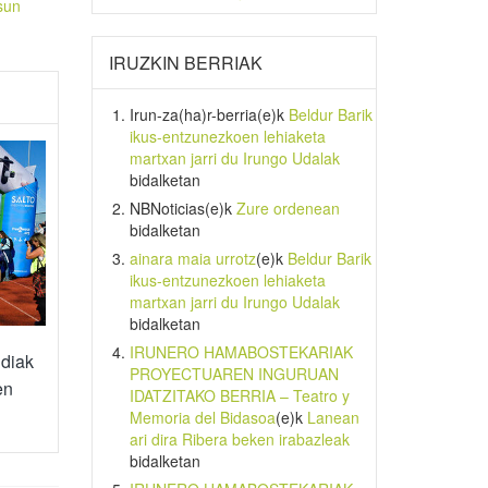
sun
IRUZKIN BERRIAK
Irun-za(ha)r-berria
(e)k
Beldur Barik
ikus-entzunezkoen lehiaketa
martxan jarri du Irungo Udalak
bidalketan
NBNoticias
(e)k
Zure ordenean
bidalketan
ainara maia urrotz
(e)k
Beldur Barik
ikus-entzunezkoen lehiaketa
martxan jarri du Irungo Udalak
bidalketan
IRUNERO HAMABOSTEKARIAK
ldiak
PROYECTUAREN INGURUAN
en
IDATZITAKO BERRIA – Teatro y
Memoria del Bidasoa
(e)k
Lanean
ari dira Ribera beken irabazleak
bidalketan