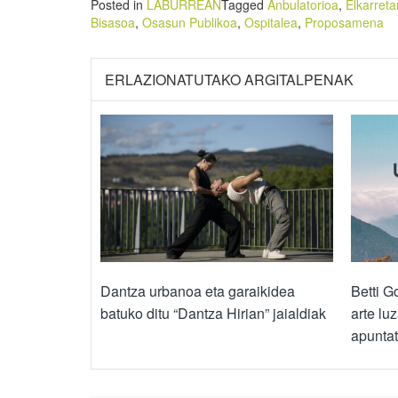
Posted in
LABURREAN
Tagged
Anbulatorioa
,
Elkarreta
Bisasoa
,
Osasun Publikoa
,
Ospitalea
,
Proposamena
ERLAZIONATUTAKO ARGITALPENAK
Dantza urbanoa eta garaikidea
Betti G
batuko ditu “Dantza Hirian” jaialdiak
arte lu
apunta