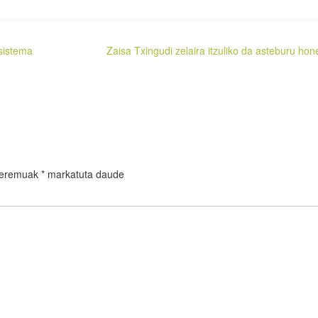
sistema
Zaisa Txingudi zelaira itzuliko da asteburu hon
 eremuak
*
markatuta daude