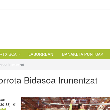
RTXIBOA
LABURREAN
BANAKETA PUNTUAK
asoa Irunentzat
orrota Bidasoa Irunentzat
xean
30-33). Bi
OBAL