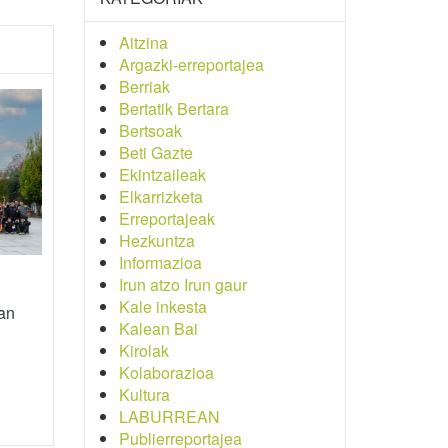
Aitzina
Argazki-erreportajea
Berriak
Bertatik Bertara
Bertsoak
Beti Gazte
Ekintzaileak
Elkarrizketa
Erreportajeak
Hezkuntza
Informazioa
Irun atzo Irun gaur
Kale inkesta
zan
Kalean Bai
Kirolak
Kolaborazioa
Kultura
LABURREAN
Publierreportajea