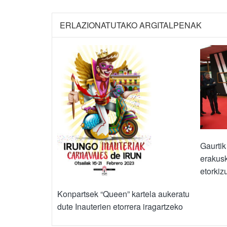
ERLAZIONATUTAKO ARGITALPENAK
Gaurtik
erakusk
etorkiz
Konpartsek “Queen” kartela aukeratu
dute Inauterien etorrera iragartzeko