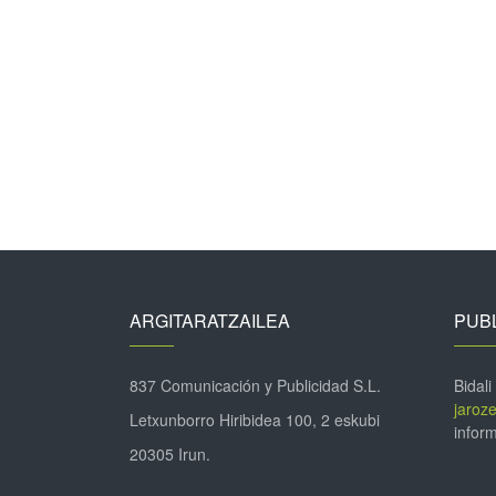
ARGITARATZAILEA
PUBL
837 Comunicación y Publicidad S.L.
Bidali
jaroz
Letxunborro Hiribidea 100, 2 eskubi
inform
20305 Irun.