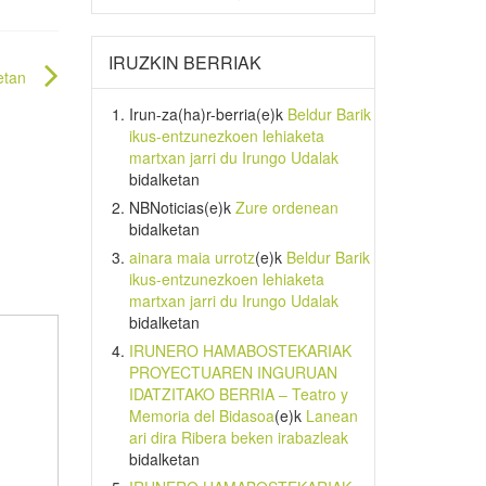
IRUZKIN BERRIAK
etan
Irun-za(ha)r-berria
(e)k
Beldur Barik
ikus-entzunezkoen lehiaketa
martxan jarri du Irungo Udalak
bidalketan
NBNoticias
(e)k
Zure ordenean
bidalketan
ainara maia urrotz
(e)k
Beldur Barik
ikus-entzunezkoen lehiaketa
martxan jarri du Irungo Udalak
bidalketan
IRUNERO HAMABOSTEKARIAK
PROYECTUAREN INGURUAN
IDATZITAKO BERRIA – Teatro y
Memoria del Bidasoa
(e)k
Lanean
ari dira Ribera beken irabazleak
bidalketan