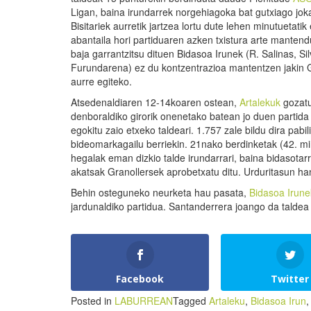
Ligan, baina irundarrek norgehiagoka bat gutxiago jok
Bisitariek aurretik jartzea lortu dute lehen minutuetatik
abantaila hori partiduaren azken txistura arte mantend
baja garrantzitsu dituen Bidasoa Irunek (R. Salinas, Sil
Furundarena) ez du kontzentrazioa mantentzen jakin G
aurre egiteko.
Atsedenaldiaren 12-14koaren ostean,
Artalekuk
gozatu
denboraldiko girorik onenetako batean jo duen partida 
egokitu zaio etxeko taldeari. 1.757 zale bildu dira pabil
bideomarkagailu berriekin. 21nako berdinketak (42. m
hegalak eman dizkio talde irundarrari, baina bidasotar
akatsak Granollersek aprobetxatu ditu. Urduritasun ha
Behin osteguneko neurketa hau pasata,
Bidasoa Irune
jardunaldiko partidua. Santanderrera joango da taldea
Facebook
Twitter
Posted in
LABURREAN
Tagged
Artaleku
,
Bidasoa Irun