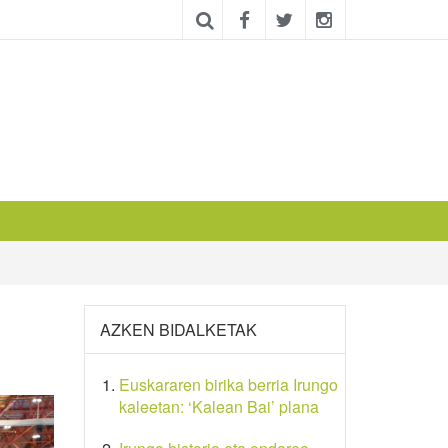
AZKEN BIDALKETAK
Euskararen birika berria Irungo
kaleetan: ‘Kalean Bai’ plana