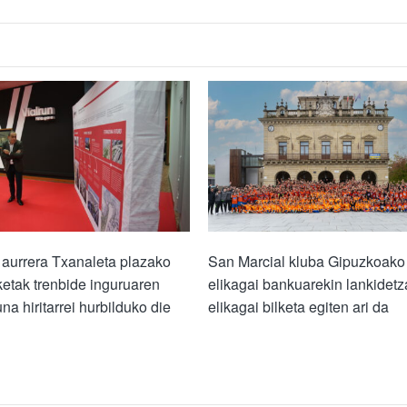
 aurrera Txanaleta plazako
San Marcial kluba Gipuzkoako
etak trenbide inguruaren
elikagai bankuarekin lankidet
una hiritarrei hurbilduko die
elikagai bilketa egiten ari da