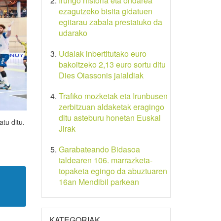
Irungo historia eta ondarea
ezagutzeko bisita gidatuen
egitarau zabala prestatuko da
udarako
Udalak inbertitutako euro
bakoitzeko 2,13 euro sortu ditu
Dies Oiassonis jaialdiak
Trafiko mozketak eta Irunbusen
zerbitzuan aldaketak eragingo
ditu asteburu honetan Euskal
tu ditu.
Jirak
Garabateando Bidasoa
taldearen 106. marrazketa-
topaketa egingo da abuztuaren
16an Mendibil parkean
KATEGORIAK