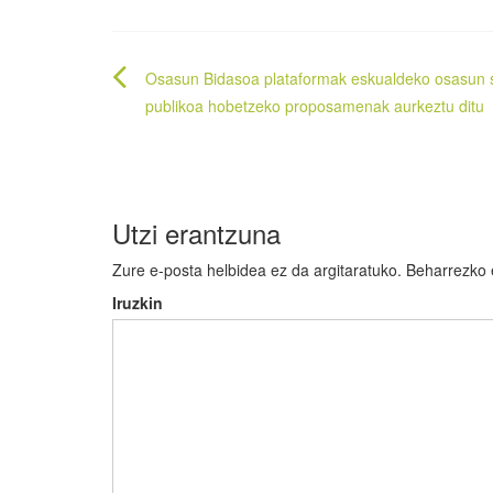
Bidalketetan
Osasun Bidasoa plataformak eskualdeko osasun 
zehar
publikoa hobetzeko proposamenak aurkeztu ditu
nabigatu
Utzi erantzuna
Zure e-posta helbidea ez da argitaratuko.
Beharrezko
Iruzkin