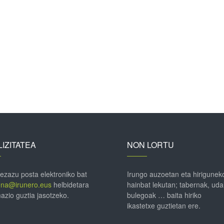
IZITATEA
NON LORTU
 ezazu posta elektroniko bat
Irungo auzoetan eta hirigunek
ena@irunero.eus
helbidetara
hainbat lekutan; tabernak, uda
azio guztia jasotzeko.
bulegoak … baita hiriko
ikastetxe guztietan ere.