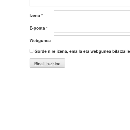
Izena
*
E-posta
*
Webgunea
Gorde nire izena, emaila eta webgunea bilatza