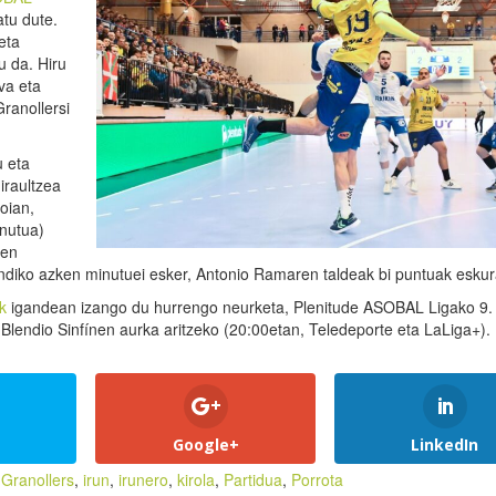
atu dute.
 eta
u da. Hiru
va eta
ranollersi
 eta
iraultzea
ioian,
inutua)
ren
ndiko azken minutuei esker, Antonio Ramaren taldeak bi puntuak eskura
k
igandean izango du hurrengo neurketa, Plenitude ASOBAL Ligako 9.
 Blendio Sinfínen aurka aritzeko (20:00etan, Teledeporte eta LaLiga+).
Google+
LinkedIn
,
Granollers
,
irun
,
irunero
,
kirola
,
Partidua
,
Porrota