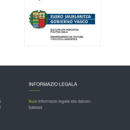
INFORMAZIO LEGALA
o
Ikusi
informazio legala eta datuen
l
babesa