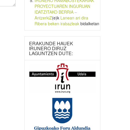
IRUNERO HAMABOSTEKARIAK
PROYECTUAREN INGURUAN
IDATZITAKO BERRIA –
AntzerkiZ
(e)k
Lanean ari dira
Ribera beken irabazleak
bidalketan
ERAKUNDE HAUEK
IRUNERO DIRUZ
LAGUNTZEN DUTE: