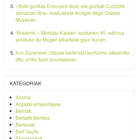
«Bide guztiak Erromara doaz eta guztiak Cuzcotik
ateratzen dira» erakusketa ikusgai dago Oiasso
Museoan
‘Braderie – Merkatu Kalean’ azokaren 40. edizioa
abiatuko du Mugan elkarteak gaur Irunen
Irun Zuzenean zikloak bederatzi kontzertu eskainiko
ditu urriko bost larunbatetan
KATEGORIAK
Aitzina
Argazki-erreportajea
Berriak
Bertatik Bertara
Bertsoak
Beti Gazte
Ekintzaileak