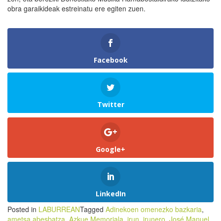
obra garaikideak estreinatu ere egiten zuen.
Facebook
Twitter
Google+
LinkedIn
Posted in
LABURREAN
Tagged
Adinekoen omenezko bazkaria
,
ametsa abesbatza
,
Azkue Memoriala
,
irun
,
irunero
,
José Manuel