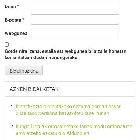
Izena
*
E-posta
*
Webgunea
Gorde nire izena, emaila eta webgunea bilatzaile honetan
komentatzen dudan hurrengorako.
AZKEN BIDALKETAK
Identifikazio biometrikoko sistema berriari esker
bilatutako pertsona bat atxilotu dute Irunen
Irungo Udalak errepideetako lanak modu ordenatuan
antolatzeko eskatu dio Aldundiari