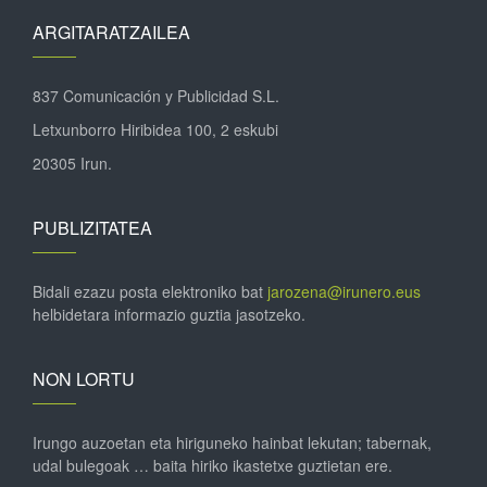
ARGITARATZAILEA
837 Comunicación y Publicidad S.L.
Letxunborro Hiribidea 100, 2 eskubi
20305 Irun.
PUBLIZITATEA
Bidali ezazu posta elektroniko bat
jarozena@irunero.eus
helbidetara informazio guztia jasotzeko.
NON LORTU
Irungo auzoetan eta hiriguneko hainbat lekutan; tabernak,
udal bulegoak … baita hiriko ikastetxe guztietan ere.