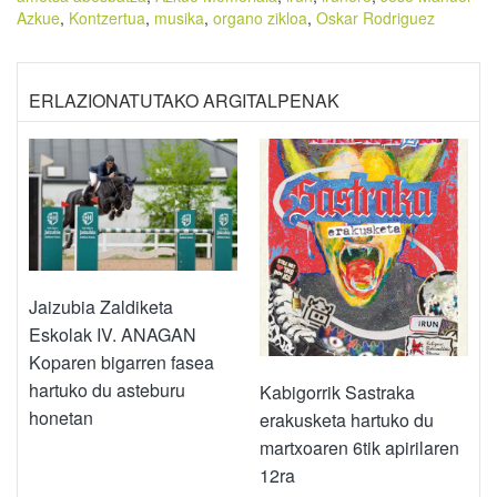
Azkue
,
Kontzertua
,
musika
,
organo zikloa
,
Oskar Rodriguez
ERLAZIONATUTAKO ARGITALPENAK
Jaizubia Zaldiketa
Eskolak IV. ANAGAN
Koparen bigarren fasea
hartuko du asteburu
Kabigorrik Sastraka
honetan
erakusketa hartuko du
martxoaren 6tik apirilaren
12ra