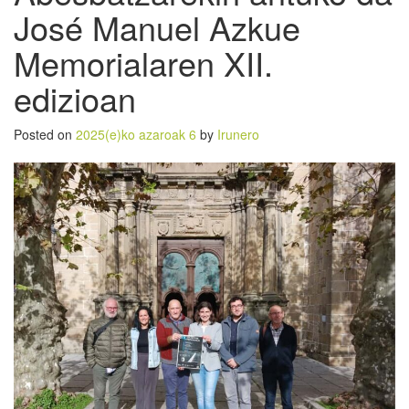
José Manuel Azkue
Memorialaren XII.
edizioan
Posted on
2025(e)ko azaroak 6
by
Irunero