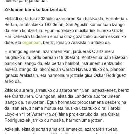
aukera paregabea da”.
Z
ikloaren barruko kontzertuak
Ekitaldi sorta hau 2025eko azaroaren 8an hasiko da, Errenterian.
Bertan, arratsaldeko 19:00etan, San Agustin komentuan izango
da lehen kontzertua. Egun horretako musikariek Iruñeko Gazte
Hari Orkestra taldearen emanaldiaz gozatzeko aukera eskainiko
dute, eta
organoan
, berriz, Ignacio Arakistain arituko da.
Hurrengo egunean, azaroaren 9an, jarduerak Oiartzunera
mugituko dira, ordu berean (19:00etan). Kontzertua San Esteban
parrokian izango da, eta bertan hainbat instrumentu entzuteko
aukera izango da: akordeoian Garazi Navas arituko da, pianoan
Ignacio Arakistain, eta harmonium jotzaile gisa Oskar Rodríguez
ariko da.
Zikloak aurrera jarraituko du azaroaren 13an, asteazkenez, berriz
ere Oiartzunen. Oraingoan, ekitaldia Landetxe auditoriumean
izango da, 19:00etan. Egun horretako proposamena desberdina
da, izan ere, zinema mutua eta musika uztartuko dira: Harold
Lloyd-en “Hot Water” (1924) filma proiektatuko da, eta Oskar
Rodríguez-ek jarriko du musika, harmoniuma jotzen.
Azkenik, ekitaldi sortari amaiera emateko, azaroaren 15ean,