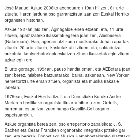
José Manuel Azkue 2008ko abenduaren 19an hil zen, 81 urte
zituela. Haren jarduna oso garrantzitsua izan zen Euskal Herriko
organisten historian.
Azkue 1927an jaio zen, Aginagalde-enea etxean, eta, 11 urte
zituela, apaiz izateko ikasketak egitera joan zen, Alesbesera
(Nafarroara). Han, agerian utzi zuen musikarako dohain apartak
zituela. 20 urte zituela, ikasketak utzi zituen, eta, soldadutza
bukatuta, kontserbatorioak eskatzen zituen ikasketak egin zituen,
azkar egin ere.
Bi urte geroago, 1954an, pauso handia eman, eta AEBetara joan
zen; berez, hilabete batzuetarako, baina, azkenean, New Yorken
hemezortzi urte eman zituen, organista eta musika irakasle
lanetan.
1975ean, Euskal Herrira itzuli, eta Donostiako Koruko Andre
Mariaren basilikako organista titularra bihurtu zen. Ordutik,
harreman estua izan zuen hango Cavaillé-Coll organo
ospetsuarekin.
Azkue organista betea zen, oso errepertorio zabalekoa: J. S.
Bachen eta Cesar Francken organorako integralak jotzeko gai
zen, eta bereziki Donostiako Musika Hamabostaldirako idatzitako