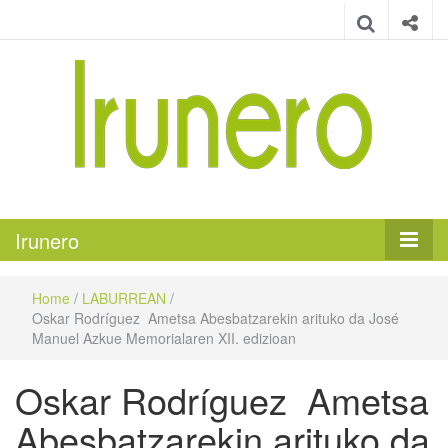
Irunero
Irungo euskarazko aldizkaria
Irunero
Home
/
LABURREAN
/
Oskar Rodríguez Ametsa Abesbatzarekin arituko da José
Manuel Azkue Memorialaren XII. edizioan
Oskar Rodríguez Ametsa
Abesbatzarekin arituko da