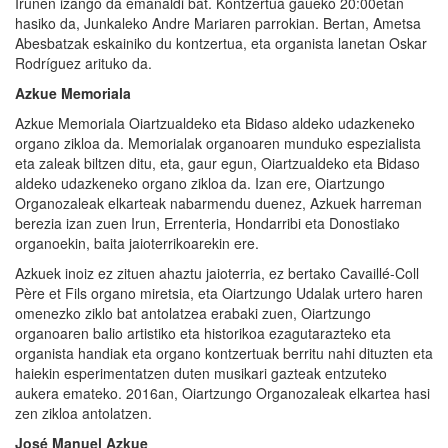
Irunen izango da emanaldi bat. Kontzertua gaueko 20:00etan
hasiko da, Junkaleko Andre Mariaren parrokian. Bertan, Ametsa
Abesbatzak eskainiko du kontzertua, eta organista lanetan Oskar
Rodríguez arituko da.
Azkue Memoriala
Azkue Memoriala Oiartzualdeko eta Bidaso aldeko udazkeneko
organo zikloa da. Memorialak organoaren munduko espezialista
eta zaleak biltzen ditu, eta, gaur egun, Oiartzualdeko eta Bidaso
aldeko udazkeneko organo zikloa da. Izan ere, Oiartzungo
Organozaleak elkarteak nabarmendu duenez, Azkuek harreman
berezia izan zuen Irun, Errenteria, Hondarribi eta Donostiako
organoekin, baita jaioterrikoarekin ere.
Azkuek inoiz ez zituen ahaztu jaioterria, ez bertako Cavaillé-Coll
Père et Fils organo miretsia, eta Oiartzungo Udalak urtero haren
omenezko ziklo bat antolatzea erabaki zuen, Oiartzungo
organoaren balio artistiko eta historikoa ezagutarazteko eta
organista handiak eta organo kontzertuak berritu nahi dituzten eta
haiekin esperimentatzen duten musikari gazteak entzuteko
aukera emateko. 2016an, Oiartzungo Organozaleak elkartea hasi
zen zikloa antolatzen.
José Manuel Azkue