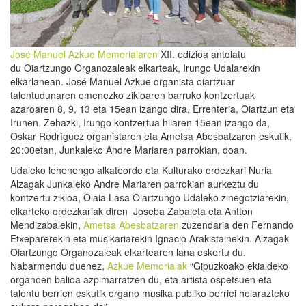
José Manuel Azkue Memorialaren
XII. edizioa antolatu
du Oiartzungo Organozaleak elkarteak, Irungo Udalarekin
elkarlanean. José Manuel Azkue organista oiartzuar
talentudunaren omenezko zikloaren barruko kontzertuak
azaroaren 8, 9, 13 eta 15ean izango dira, Errenteria, Oiartzun eta
Irunen. Zehazki, Irungo kontzertua hilaren 15ean izango da,
Oskar Rodríguez organistaren eta Ametsa Abesbatzaren eskutik,
20:00etan, Junkaleko Andre Mariaren parrokian, doan.
Udaleko lehenengo alkateorde eta Kulturako ordezkari Nuria
Alzagak Junkaleko Andre Mariaren parrokian aurkeztu du
kontzertu zikloa, Olaia Lasa Oiartzungo Udaleko zinegotziarekin,
elkarteko ordezkariak diren Joseba Zabaleta eta Antton
Mendizabalekin,
Ametsa Abesbatzaren
zuzendaria den Fernando
Etxeparerekin eta musikariarekin Ignacio Arakistainekin. Alzagak
Oiartzungo Organozaleak elkartearen lana eskertu du.
Nabarmendu duenez,
Azkue Memorialak
“Gipuzkoako ekialdeko
organoen balioa azpimarratzen du, eta artista ospetsuen eta
talentu berrien eskutik organo musika publiko berriei helarazteko