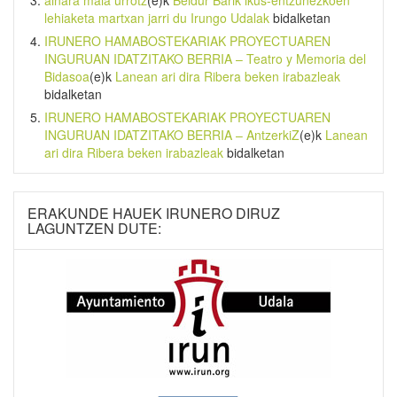
lehiaketa martxan jarri du Irungo Udalak
bidalketan
IRUNERO HAMABOSTEKARIAK PROYECTUAREN
INGURUAN IDATZITAKO BERRIA – Teatro y Memoria del
Bidasoa
(e)k
Lanean ari dira Ribera beken irabazleak
bidalketan
IRUNERO HAMABOSTEKARIAK PROYECTUAREN
INGURUAN IDATZITAKO BERRIA – AntzerkiZ
(e)k
Lanean
ari dira Ribera beken irabazleak
bidalketan
ERAKUNDE HAUEK IRUNERO DIRUZ
LAGUNTZEN DUTE: