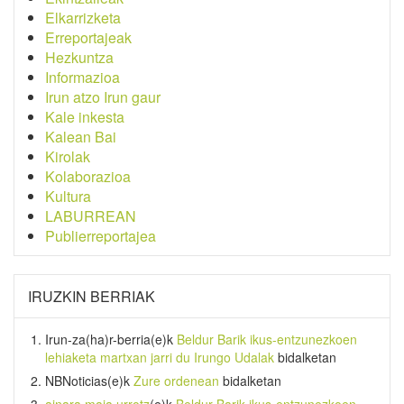
Elkarrizketa
Erreportajeak
Hezkuntza
Informazioa
Irun atzo Irun gaur
Kale inkesta
Kalean Bai
Kirolak
Kolaborazioa
Kultura
LABURREAN
Publierreportajea
IRUZKIN BERRIAK
Irun-za(ha)r-berria
(e)k
Beldur Barik ikus-entzunezkoen
lehiaketa martxan jarri du Irungo Udalak
bidalketan
NBNoticias
(e)k
Zure ordenean
bidalketan
ainara maia urrotz
(e)k
Beldur Barik ikus-entzunezkoen