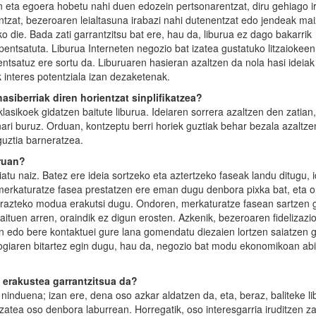
 eta egoera hobetu nahi duen edozein pertsonarentzat, diru gehiago i
ntzat, bezeroaren leialtasuna irabazi nahi dutenentzat edo jendeak ma
o die. Bada zati garrantzitsu bat ere, hau da, liburua ez dago bakarrik
entsatuta. Liburua Interneten negozio bat izatea gustatuko litzaiokeen
ntsatuz ere sortu da. Liburuaren hasieran azaltzen da nola hasi ideiak
 interes potentziala izan dezaketenak.
asiberriak diren horientzat sinplifikatzea?
asikoek gidatzen baitute liburua. Ideiaren sorrera azaltzen den zatian,
ri buruz. Orduan, kontzeptu berri horiek guztiak behar bezala azaltzen
guztia barneratzea.
uruan?
atu naiz. Batez ere ideia sortzeko eta aztertzeko faseak landu ditugu, 
merkaturatze fasea prestatzen ere eman dugu denbora pixka bat, eta o
arazteko modua erakutsi dugu. Ondoren, merkaturatze fasean sartzen 
ituen arren, oraindik ez digun erosten. Azkenik, bezeroaren fidelizazi
n edo bere kontaktuei gure lana gomendatu diezaien lortzen saiatzen g
giaren bitartez egin dugu, hau da, negozio bat modu ekonomikoan abi
n erakustea garrantzitsua da?
 ninduena; izan ere, dena oso azkar aldatzen da, eta, beraz, baliteke l
izatea oso denbora laburrean. Horregatik, oso interesgarria iruditzen za