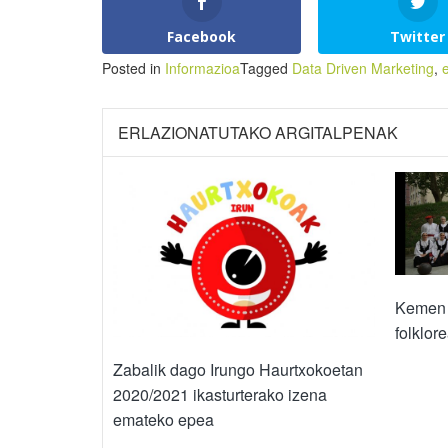
Facebook
Twitter
Posted in
Informazioa
Tagged
Data Driven Marketing
,
ERLAZIONATUTAKO ARGITALPENAK
Kemen 
folklor
Zabalik dago Irungo Haurtxokoetan
2020/2021 ikasturterako izena
emateko epea