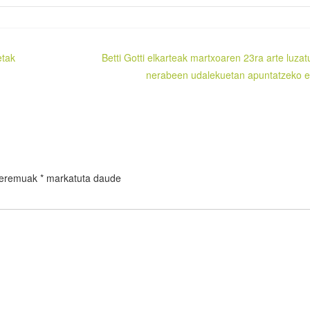
etak
Betti Gotti elkarteak martxoaren 23ra arte luzat
nerabeen udalekuetan apuntatzeko 
 eremuak
*
markatuta daude