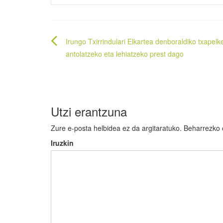
Bidalketetan
Irungo Txirrindulari Elkartea denboraldiko txapelk
zehar
antolatzeko eta lehiatzeko prest dago
nabigatu
Utzi erantzuna
Zure e-posta helbidea ez da argitaratuko.
Beharrezko
Iruzkin