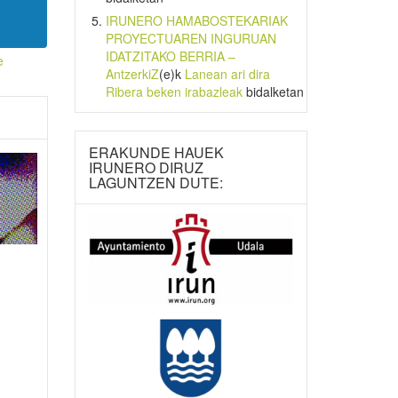
IRUNERO HAMABOSTEKARIAK
PROYECTUAREN INGURUAN
IDATZITAKO BERRIA –
e
AntzerkiZ
(e)k
Lanean ari dira
Ribera beken irabazleak
bidalketan
ERAKUNDE HAUEK
IRUNERO DIRUZ
LAGUNTZEN DUTE: