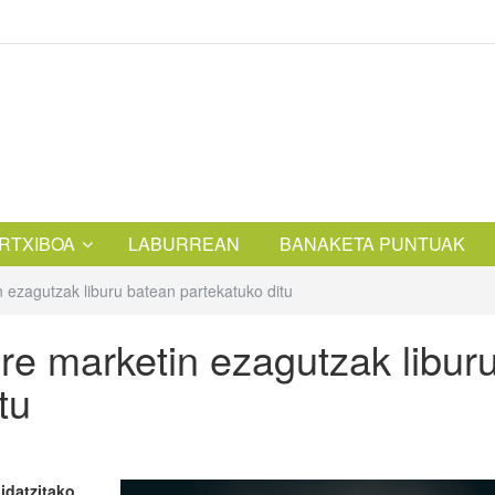
RTXIBOA
LABURREAN
BANAKETA PUNTUAK
 ezagutzak liburu batean partekatuko ditu
re marketin ezagutzak libur
tu
idatzitako