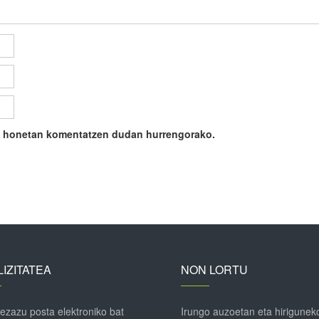
ile honetan komentatzen dudan hurrengorako.
IZITATEA
NON LORTU
 ezazu posta elektroniko bat
Irungo auzoetan eta hirigunek