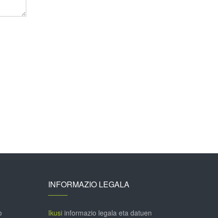
INFORMAZIO LEGALA
o
Ikusi
informazio legala eta datuen