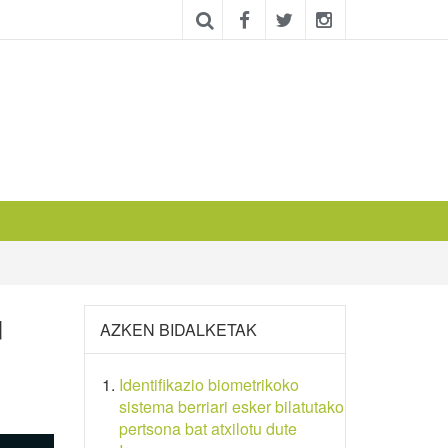
u
AZKEN BIDALKETAK
Identifikazio biometrikoko
sistema berriari esker bilatutako
pertsona bat atxilotu dute