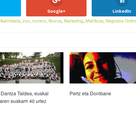
Google+
LinkedIn
elkarrizketa
,
irun
,
irunero
,
liburua
,
Marketing
,
Matrikula
,
Negocios Onlin
Dantza Taldea, euskal
Pertz eta Donibane
earen euskarri 40 urtez