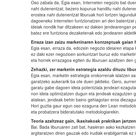
Oso zabala da. Egia esan, Interneten negozio bat duen
nahi dutenentzat, bezero kopurua handitu nahi dutene
erostea nahi dutenentzat liburuak hori lortzen lagunduk
dagoeneko Interneten funtzionatzen ari den batentzat p
ideiak nondik har ditzakeen ez dakien jendearengan pe
batez ere funtziona dezaketenak edo jendearen aldetik
Erraza izan zaizu marketinaren kontzeptuak gaian h
Egia esan, erraza da, edozein negozio ideiaren etapa kl
ez daki ezer negozioen sorkuntzari buruz edo marketina
eta horrek errazagoa egiten du liburuan azaltzen den 
Zehazki, zer marketin estrategia azaldu dituzu lib
Egia esan, marketin estrategia orokorrenak islatzen sai
garatzeko aukerarik ba ote duen jakiteko. Gero, aurre
garatu gabe dagoen ideia potentziala jendeari ezagut
non ideia optimizatzen dugun eta jendeak ezagutzen ga
atalean, jendeak behin baino gehiagotan eros diezagu
Hori guztia gaur egun oso ezaguna den Lean metodolo
eta probatzera bideratutako metodologiarekin.
Teoria azaltzeaz gain, ikasitakoak praktikan jartze
Bai. Bada liburuaren zati bat, hasieran asko kezkatzen
argitaratzen diren gauzak edo irudiak erabilgarriak ez 