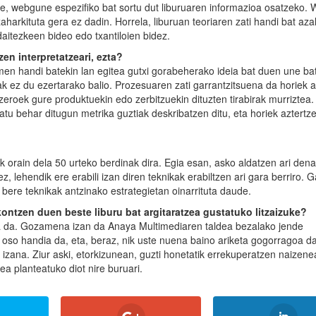
 ere, webgune espezifiko bat sortu dut liburuaren informazioa osatzeko
harkituta gera ez dadin. Horrela, liburuan teoriaren zati handi bat aza
itezkeen bideo edo txantiloien bidez.
en interpretatzeari, ezta?
en handi batekin lan egitea gutxi gorabeherako ideia bat duen une ba
ak ez du ezertarako balio. Prozesuaren zati garrantzitsuena da horiek 
eroek gure produktuekin edo zerbitzuekin dituzten tirabirak murriztea.
atu behar ditugun metrika guztiak deskribatzen ditu, eta horiek aztertz
k orain dela 50 urteko berdinak dira. Egia esan, asko aldatzen ari den
ez, lehendik ere erabili izan diren teknikak erabiltzen ari gara berriro. 
bere teknikak antzinako estrategietan oinarrituta daude.
ntzen duen beste liburu bat argitaratzea gustatuko litzaizuke?
ita da. Gozamena izan da Anaya Multimediaren taldea bezalako jende
a oso handia da, eta, beraz, nik uste nuena baino ariketa gogorragoa d
 izana. Ziur aski, etorkizunean, guzti honetatik errekuperatzen naizene
ea planteatuko diot nire buruari.