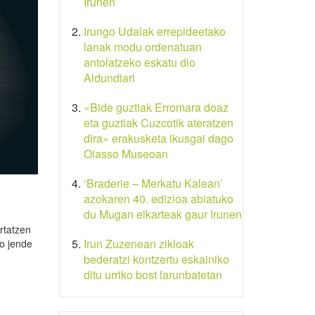
Irunen
Irungo Udalak errepideetako
lanak modu ordenatuan
antolatzeko eskatu dio
Aldundiari
«Bide guztiak Erromara doaz
eta guztiak Cuzcotik ateratzen
dira» erakusketa ikusgai dago
Oiasso Museoan
‘Braderie – Merkatu Kalean’
azokaren 40. edizioa abiatuko
du Mugan elkarteak gaur Irunen
rtatzen
Irun Zuzenean zikloak
so jende
bederatzi kontzertu eskainiko
ditu urriko bost larunbatetan