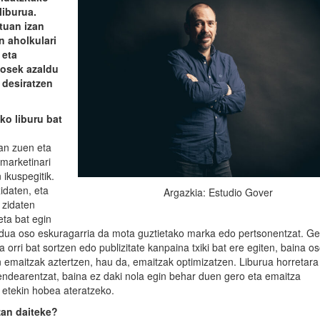
liburua.
tuan izan
n aholkulari
 eta
nosek azaldu
o desiratzen
ko liburu bat
zan zuen eta
 marketinari
 ikuspegitik.
zidaten, eta
Argazkia: Estudio Gover
 zidaten
ta bat egin
ua oso eskuragarria da mota guztietako marka edo pertsonentzat. Ge
ri bat sortzen edo publizitate kanpaina txiki bat ere egiten, baina o
 emaitzak aztertzen, hau da, emaitzak optimizatzen. Liburua horretara
jendearentzat, baina ez daki nola egin behar duen gero eta emaitza
 etekin hobea ateratzeko.
zan daiteke?