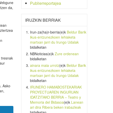
. Webgune
Publierreportajea
ltzen da,
IRUZKIN BERRIAK
tean
aztertzea
Irun-za(ha)r-berria
(e)k
Beldur Barik
ikus-entzunezkoen lehiaketa
en
martxan jarri du Irungo Udalak
bidalketan
NBNoticias
(e)k
Zure ordenean
a tresnak
bidalketan
Gaur
ainara maia urrotz
(e)k
Beldur Barik
ikus-entzunezkoen lehiaketa
martxan jarri du Irungo Udalak
bidalketan
a. Asko
IRUNERO HAMABOSTEKARIAK
an,
PROYECTUAREN INGURUAN
IDATZITAKO BERRIA – Teatro y
Memoria del Bidasoa
(e)k
Lanean
ari dira Ribera beken irabazleak
bidalketan