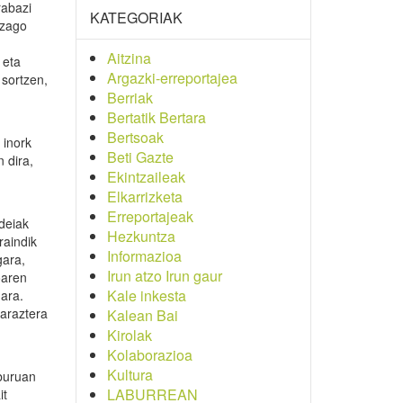
rabazi
KATEGORIAK
izago
Aitzina
 eta
Argazki-erreportajea
 sortzen,
Berriak
Bertatik Bertara
Bertsoak
 inork
Beti Gazte
 dira,
Ekintzaileak
Elkarrizketa
Erreportajeak
ideiak
Hezkuntza
raindik
Informazioa
gara,
Irun atzo Irun gaur
oaren
Kale inkesta
ara.
araztera
Kalean Bai
Kirolak
Kolaborazioa
Kultura
iburuan
LABURREAN
it