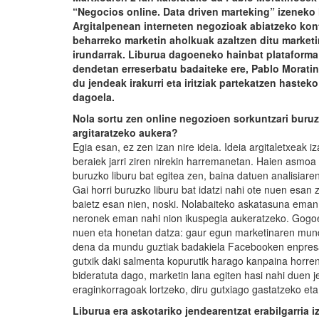
“Negocios online. Data driven marteking” izeneko 
Argitalpenean interneten negozioak abiatzeko kon
beharreko marketin aholkuak azaltzen ditu marketi
irundarrak. Liburua dagoeneko hainbat plataforma
dendetan erreserbatu badaiteke ere, Pablo Morati
du jendeak irakurri eta iritziak partekatzen hastek
dagoela.
Nola sortu zen online negozioen sorkuntzari buruz
argitaratzeko aukera?
Egia esan, ez zen izan nire ideia. Ideia argitaletxeak i
beraiek jarri ziren nirekin harremanetan. Haien asmoa
buruzko liburu bat egitea zen, baina datuen analisiaren
Gai horri buruzko liburu bat idatzi nahi ote nuen esan 
baietz esan nien, noski. Nolabaiteko askatasuna eman
neronek eman nahi nion ikuspegia aukeratzeko. Gogoe
nuen eta honetan datza: gaur egun marketinaren mund
dena da mundu guztiak badakiela Facebooken enpresa or
gutxik daki salmenta kopurutik harago kanpaina horren
bideratuta dago, marketin lana egiten hasi nahi duen 
eraginkorragoak lortzeko, diru gutxiago gastatzeko eta
Liburua era askotariko jendearentzat erabilgarria i