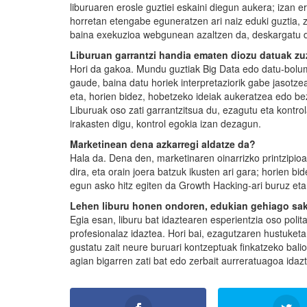
liburuaren erosle guztiei eskaini diegun aukera; izan
horretan etengabe eguneratzen ari naiz eduki guztia, za
baina exekuzioa webgunean azaltzen da, deskargatu da
Liburuan garrantzi handia ematen diozu datuak zuz
Hori da gakoa. Mundu guztiak Big Data edo datu-bolum
gaude, baina datu horiek interpretaziorik gabe jasotze
eta, horien bidez, hobetzeko ideiak aukeratzea edo bez
Liburuak oso zati garrantzitsua du, ezagutu eta kontrol
irakasten digu, kontrol egokia izan dezagun.
Marketinean dena azkarregi aldatze da?
Hala da. Dena den, marketinaren oinarrizko printzipioa
dira, eta orain joera batzuk ikusten ari gara; horien bid
egun asko hitz egiten da Growth Hacking-ari buruz eta 
Lehen liburu honen ondoren, edukian gehiago sako
Egia esan, liburu bat idaztearen esperientzia oso pol
profesionalaz idaztea. Hori bai, ezagutzaren hustuket
gustatu zait neure buruari kontzeptuak finkatzeko balio
agian bigarren zati bat edo zerbait aurreratuagoa idazt