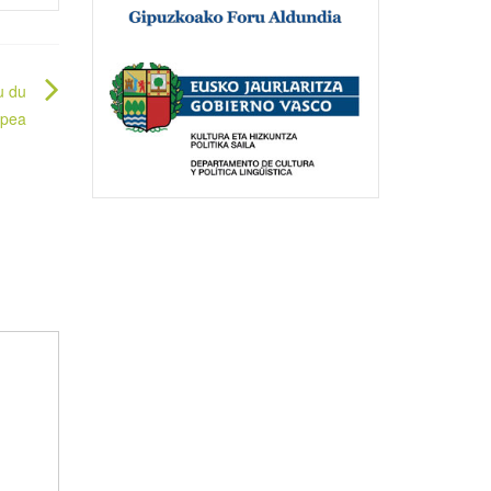
u du
epea