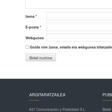
Izena
*
E-posta
*
Webgunea
Gorde nire izena, emaila eta webgunea bilatza
ARGITARATZAILEA
PUBL
837 Comunicación y Publicidad S.L.
Bidali