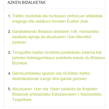
AZKEN BIDALKETAK
Trafiko mozketak eta Irunbusen zerbitzuan aldaketak
eragingo ditu asteburu honetan Euskal Jirak
Garabateando Bidasoa taldearen 106. marrazketa-
topaketa egingo da abuztuaren 16an Mendibil
parkean
Txingudiko badian bizikleta partekatuko sistema bat
jartzeko bideragarritasun azterketa eskatu du Bidasoa
Bizirikek
Gaintxurizketako igoeran eta GI-636an trafiko
desbideratzeak izango dira igande goizean
Abuztuaren 14an eta 15ean jokatuko da Angleten
Bidasoak antolatutako Eskubaloiaren I. Nazioarteko
Txapelketa