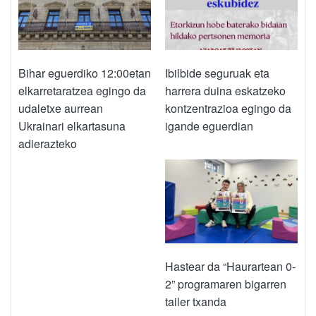
Bihar eguerdiko 12:00etan
Ibilbide seguruak eta
elkarretaratzea egingo da
harrera duina eskatzeko
udaletxe aurrean
kontzentrazioa egingo da
Ukrainari elkartasuna
igande eguerdian
adierazteko
Hastear da “Haurartean 0-
2” programaren bigarren
tailer txanda