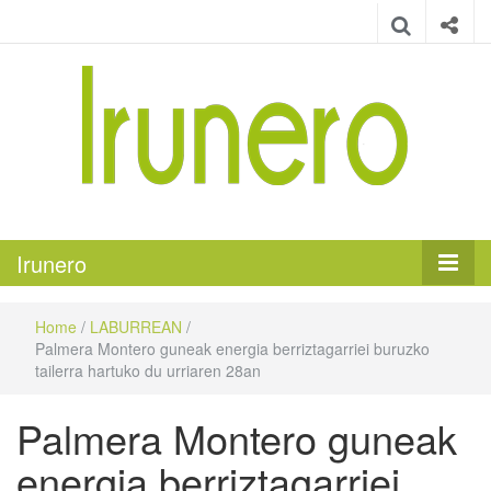
Irunero
Irungo euskarazko aldizkaria
Irunero
Home
/
LABURREAN
/
Palmera Montero guneak energia berriztagarriei buruzko
tailerra hartuko du urriaren 28an
Palmera Montero guneak
energia berriztagarriei