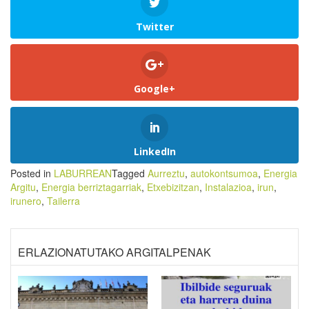
Twitter
Google+
LinkedIn
Posted in
LABURREAN
Tagged
Aurreztu
,
autokontsumoa
,
Energia
Argitu
,
Energia berriztagarriak
,
Etxebizitzan
,
Instalazioa
,
irun
,
irunero
,
Tailerra
ERLAZIONATUTAKO ARGITALPENAK