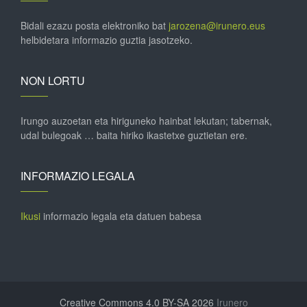
Bidali ezazu posta elektroniko bat
jarozena@irunero.eus
helbidetara informazio guztia jasotzeko.
NON LORTU
Irungo auzoetan eta hiriguneko hainbat lekutan; tabernak,
udal bulegoak … baita hiriko ikastetxe guztietan ere.
INFORMAZIO LEGALA
Ikusi
informazio legala eta datuen babesa
Creative Commons 4.0 BY-SA 2026
Irunero