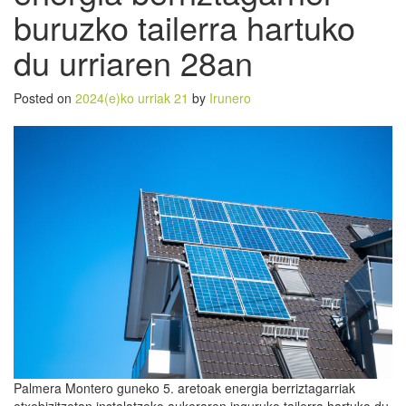
buruzko tailerra hartuko
du urriaren 28an
Posted on
2024(e)ko urriak 21
by
Irunero
Palmera Montero guneko 5. aretoak energia berriztagarriak
etxebizitzetan instalatzeko aukeraren inguruko tailerra hartuko du