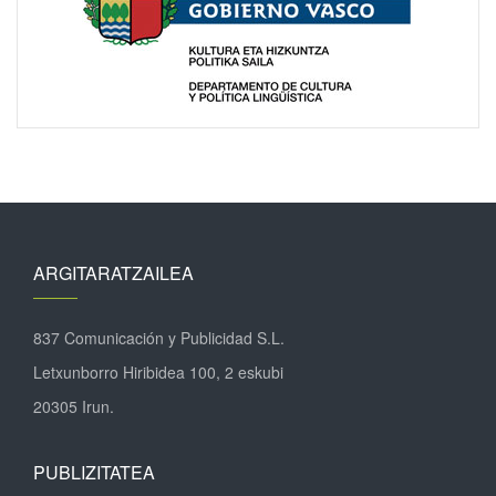
ARGITARATZAILEA
837 Comunicación y Publicidad S.L.
Letxunborro Hiribidea 100, 2 eskubi
20305 Irun.
PUBLIZITATEA