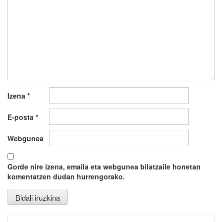
Izena
*
E-posta
*
Webgunea
Gorde nire izena, emaila eta webgunea bilatzaile honetan
komentatzen dudan hurrengorako.