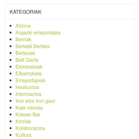
KATEGORIAK
Aitzina
Argazki-erreportajea
Berriak
Bertatik Bertara
Bertsoak
Beti Gazte
Ekintzaileak
Elkarrizketa
Erreportajeak
Hezkuntza
Informazioa
Irun atzo Irun gaur
Kale inkesta
Kalean Bai
Kirolak
Kolaborazioa
Kultura