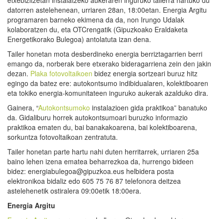
datorren astelehenean, urriaren 28an, 18:00etan. Energia Argitu
programaren barneko ekimena da da, non Irungo Udalak
kolaboratzen du, eta OTCrengatik (Gipuzkoako Eraldaketa
Energetikorako Bulegoa) antolatuta izan dena.
Tailer honetan mota desberdineko energia berriztagarrien berri
emango da, norberak bere etxerako bideragarriena zein den jakin
dezan.
Plaka fotovoltaikoen
bidez energia sortzeari buruz hitz
egingo da batez ere: autokontsumo indibidualaren, kolektiboaren
eta tokiko energia-komunitateen inguruko aukerak azalduko dira.
Gainera, “
Autokontsumoko
instalazioen gida praktikoa” banatuko
da. Gidaliburu horrek autokontsumoari buruzko informazio
praktikoa ematen du, bai banakakoarena, bai kolektiboarena,
sorkuntza fotovoltaikoan zentratuta.
Tailer honetan parte hartu nahi duten herritarrek, urriaren 25a
baino lehen izena ematea beharrezkoa da, hurrengo bideen
bidez: energiabulegoa@gipuzkoa.eus helbidera posta
elektronikoa bidaliz edo 605 75 76 87 telefonora deitzea
astelehenetik ostiralera 09:00etik 18:00era.
Energia Argitu