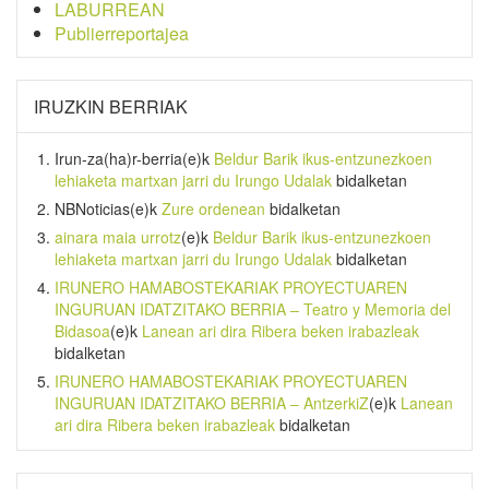
LABURREAN
Publierreportajea
IRUZKIN BERRIAK
Irun-za(ha)r-berria
(e)k
Beldur Barik ikus-entzunezkoen
lehiaketa martxan jarri du Irungo Udalak
bidalketan
NBNoticias
(e)k
Zure ordenean
bidalketan
ainara maia urrotz
(e)k
Beldur Barik ikus-entzunezkoen
lehiaketa martxan jarri du Irungo Udalak
bidalketan
IRUNERO HAMABOSTEKARIAK PROYECTUAREN
INGURUAN IDATZITAKO BERRIA – Teatro y Memoria del
Bidasoa
(e)k
Lanean ari dira Ribera beken irabazleak
bidalketan
IRUNERO HAMABOSTEKARIAK PROYECTUAREN
INGURUAN IDATZITAKO BERRIA – AntzerkiZ
(e)k
Lanean
ari dira Ribera beken irabazleak
bidalketan