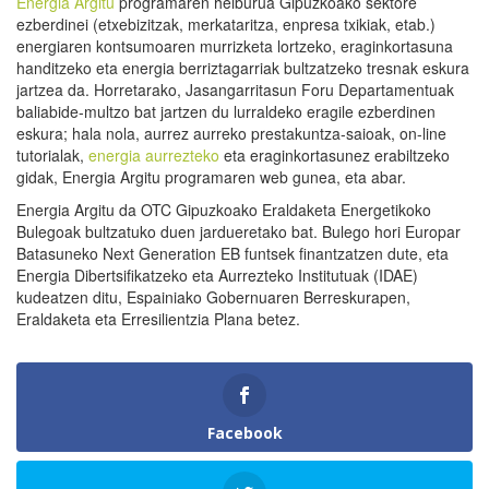
Energia Argitu
programaren helburua Gipuzkoako sektore
ezberdinei (etxebizitzak, merkataritza, enpresa txikiak, etab.)
energiaren kontsumoaren murrizketa lortzeko, eraginkortasuna
handitzeko eta energia berriztagarriak bultzatzeko tresnak eskura
jartzea da. Horretarako, Jasangarritasun Foru Departamentuak
baliabide-multzo bat jartzen du lurraldeko eragile ezberdinen
eskura; hala nola, aurrez aurreko prestakuntza-saioak, on-line
tutorialak,
energia aurrezteko
eta eraginkortasunez erabiltzeko
gidak, Energia Argitu programaren web gunea, eta abar.
Energia Argitu da OTC Gipuzkoako Eraldaketa Energetikoko
Bulegoak bultzatuko duen jardueretako bat. Bulego hori Europar
Batasuneko Next Generation EB funtsek finantzatzen dute, eta
Energia Dibertsifikatzeko eta Aurrezteko Institutuak (IDAE)
kudeatzen ditu, Espainiako Gobernuaren Berreskurapen,
Eraldaketa eta Erresilientzia Plana betez.
Facebook