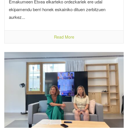
Emakumeen Etxea elkarteko ordezkariek ere udal
ekipamendu berri honek eskainiko dituen zerbitzuen
aurkez...
Read More