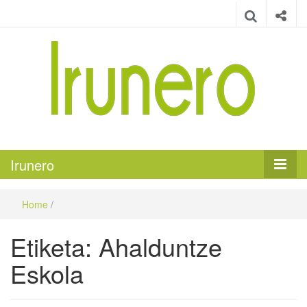
Irunero
Irungo euskarazko aldizkaria
Irunero
Home
/
Etiketa:
Ahalduntze
Eskola