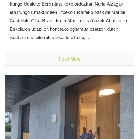
Irungo Udaleko Berdintasuneko ordezkari Nuria Alzagak
eta Irungo Emakumeen Etxeko Elkarteko bazkide Maribel
Castellók, Olga Rivasek eta Mari Luz Núñezek Ahalduntze
Eskolaren udazken honetako egitaraua osatzen duten
ikastaro eta tailerrak aurkeztu dituzte, I...
Read More