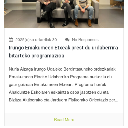
2025(e)ko urtarrilak 30
No Responses
Irungo Emakumeen Etxeak prest du urdaberrira
bitarteko programazioa
Nuria Alzaga Irungo Udaleko Berdintasuneko ordezkariak
Emakumeen Etxeko Udaberriko Programa aurkeztu du
gaur goizean Emakumeen Etxean. Programa horrek
Ahalduntze Eskolaren eskaintza osoa jasotzen du eta
Bizitza Aktiborako eta Jarduera Fisikorako Orientazio zer...
Read More