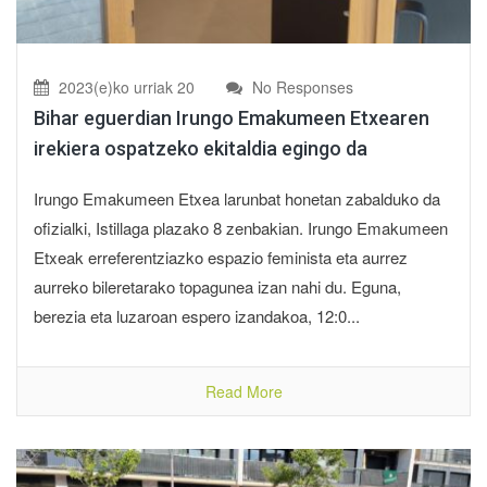
2023(e)ko urriak 20
No Responses
Bihar eguerdian Irungo Emakumeen Etxearen
irekiera ospatzeko ekitaldia egingo da
Irungo Emakumeen Etxea larunbat honetan zabalduko da
ofizialki, Istillaga plazako 8 zenbakian. Irungo Emakumeen
Etxeak erreferentziazko espazio feminista eta aurrez
aurreko bileretarako topagunea izan nahi du. Eguna,
berezia eta luzaroan espero izandakoa, 12:0...
Read More