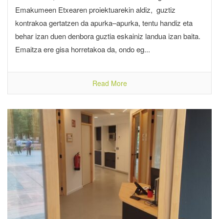
Emakumeen Etxearen proiektuarekin aldiz, guztiz
kontrakoa gertatzen da apurka–apurka, tentu handiz eta
behar izan duen denbora guztia eskainiz landua izan baita.
Emaitza ere gisa horretakoa da, ondo eg...
Read More