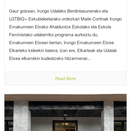
Gaur goizean, Irungo Udaleko Berdintasunerako eta
LGTBIQ+ Eskubideetarako ordezkari Maite Cortinak Irungo
Emakumeen Etxeko Ahalduntze Eskolako eta Eskola
Feministako udaberriko programa aurkeztu du,
Emakumeen Etxean bertan, Irungo Emakumeen Etxea
Elkarteko kideekin batera; izan ere, Elkarteak eta Udalak
Etxea elkarrekin kudeatzeko hitzarmenar...
Read More