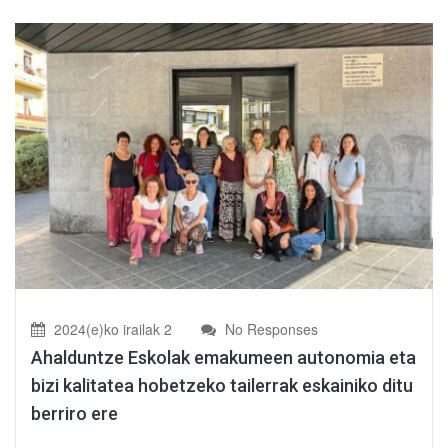
2024(e)ko irailak 2
No Responses
Ahalduntze Eskolak emakumeen autonomia eta
bizi kalitatea hobetzeko tailerrak eskainiko ditu
berriro ere