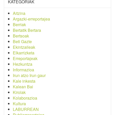
KATEGORIAK
Aitzina
Argazki-erreportajea
Berriak
Bertatik Bertara
Bertsoak
Beti Gazte
Ekintzaileak
Elkarrizketa
Erreportajeak
Hezkuntza
Informazioa
Irun atzo Irun gaur
Kale inkesta
Kalean Bai
Kirolak
Kolaborazioa
Kultura
LABURREAN
Publierreportajea