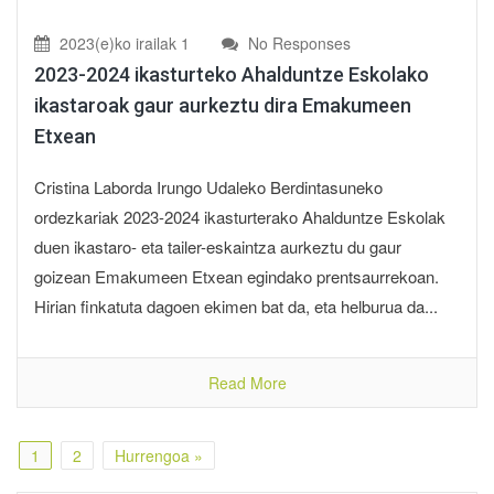
2023(e)ko irailak 1
No Responses
2023-2024 ikasturteko Ahalduntze Eskolako
ikastaroak gaur aurkeztu dira Emakumeen
Etxean
Cristina Laborda Irungo Udaleko Berdintasuneko
ordezkariak 2023-2024 ikasturterako Ahalduntze Eskolak
duen ikastaro- eta tailer-eskaintza aurkeztu du gaur
goizean Emakumeen Etxean egindako prentsaurrekoan.
Hirian finkatuta dagoen ekimen bat da, eta helburua da...
Read More
1
2
Hurrengoa »