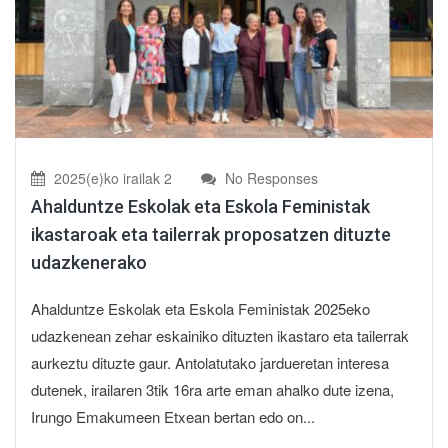
2025(e)ko irailak 2
No Responses
Ahalduntze Eskolak eta Eskola Feministak
ikastaroak eta tailerrak proposatzen dituzte
udazkenerako
Ahalduntze Eskolak eta Eskola Feministak 2025eko
udazkenean zehar eskainiko dituzten ikastaro eta tailerrak
aurkeztu dituzte gaur. Antolatutako jardueretan interesa
dutenek, irailaren 3tik 16ra arte eman ahalko dute izena,
Irungo Emakumeen Etxean bertan edo on...