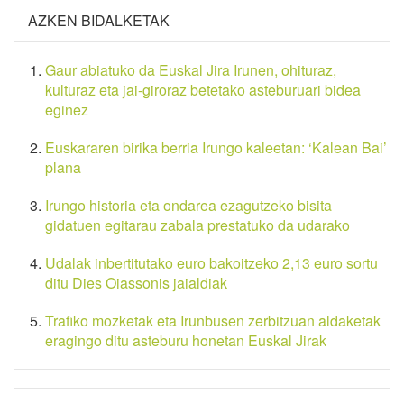
AZKEN BIDALKETAK
Gaur abiatuko da Euskal Jira Irunen, ohituraz,
kulturaz eta jai-giroraz betetako asteburuari bidea
eginez
Euskararen birika berria Irungo kaleetan: ‘Kalean Bai’
plana
Irungo historia eta ondarea ezagutzeko bisita
gidatuen egitarau zabala prestatuko da udarako
Udalak inbertitutako euro bakoitzeko 2,13 euro sortu
ditu Dies Oiassonis jaialdiak
Trafiko mozketak eta Irunbusen zerbitzuan aldaketak
eragingo ditu asteburu honetan Euskal Jirak