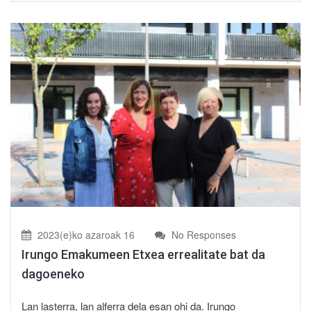
2023(e)ko azaroak 16
No Responses
Irungo Emakumeen Etxea errealitate bat da
dagoeneko
Lan lasterra, lan alferra dela esan ohi da. Irungo