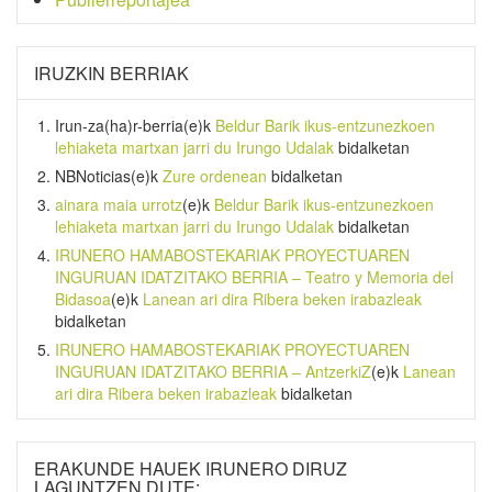
IRUZKIN BERRIAK
Irun-za(ha)r-berria
(e)k
Beldur Barik ikus-entzunezkoen
lehiaketa martxan jarri du Irungo Udalak
bidalketan
NBNoticias
(e)k
Zure ordenean
bidalketan
ainara maia urrotz
(e)k
Beldur Barik ikus-entzunezkoen
lehiaketa martxan jarri du Irungo Udalak
bidalketan
IRUNERO HAMABOSTEKARIAK PROYECTUAREN
INGURUAN IDATZITAKO BERRIA – Teatro y Memoria del
Bidasoa
(e)k
Lanean ari dira Ribera beken irabazleak
bidalketan
IRUNERO HAMABOSTEKARIAK PROYECTUAREN
INGURUAN IDATZITAKO BERRIA – AntzerkiZ
(e)k
Lanean
ari dira Ribera beken irabazleak
bidalketan
ERAKUNDE HAUEK IRUNERO DIRUZ
LAGUNTZEN DUTE: