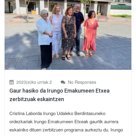
2023(e)ko urriak 2
No Responses
Gaur hasiko da Irungo Emakumeen Etxea
zerbitzuak eskaintzen
Cristina Laborda Irungo Udaleko Berdintasuneko
ordezkariak Irungo Emakumeen Etxeak gaurtik aurrera
eskainiko dituen zerbitzuen programa aurkeztu du. Irungo