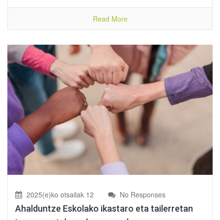
Read More
2025(e)ko otsailak 12
No Responses
Ahalduntze Eskolako ikastaro eta tailerretan