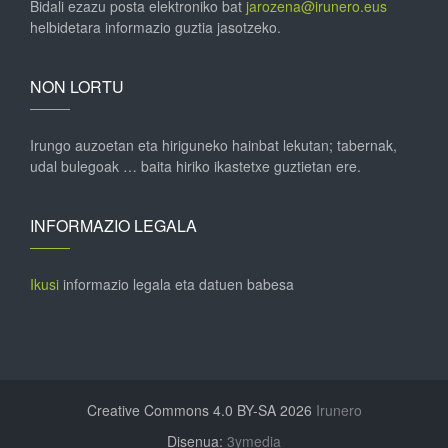
Bidali ezazu posta elektroniko bat
jarozena@irunero.eus
helbidetara informazio guztia jasotzeko.
NON LORTU
Irungo auzoetan eta hiriguneko hainbat lekutan; tabernak,
udal bulegoak … baita hiriko ikastetxe guztietan ere.
INFORMAZIO LEGALA
Ikusi
informazio legala eta datuen babesa
Creative Commons 4.0 BY-SA 2026
Irunero
Disenua:
3ymedia