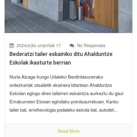
2024(e)ko urtarrilak 17
No Responses
Bederatzi tailer eskainiko ditu Ahalduntze
Eskolak ikasturte berrian
Nuria Alzaga Irungo Udaleko Berdintasunerako
ordezkariak otsailetik ekainera bitartean Ahalduntze
Eskolan egingo diren tailerren eskaintza aurkeztu du gaur
Emakumeen Etxean egindako prentsaurrekoan. Kantu-
tailer bat, erreflexologia podaleko eskola bat, autodef...
Read More