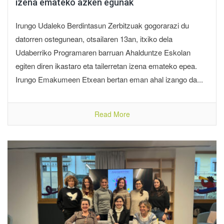
izena emateko azken egunak
Irungo Udaleko Berdintasun Zerbitzuak gogorarazi du
datorren ostegunean, otsailaren 13an, itxiko dela
Udaberriko Programaren barruan Ahalduntze Eskolan
egiten diren ikastaro eta tailerretan izena emateko epea.
Irungo Emakumeen Etxean bertan eman ahal izango da...
Read More