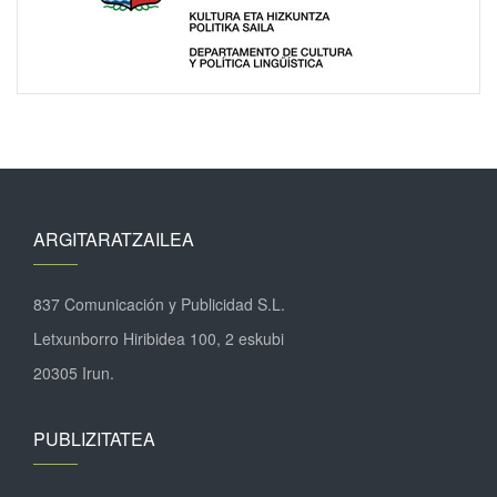
ARGITARATZAILEA
837 Comunicación y Publicidad S.L.
Letxunborro Hiribidea 100, 2 eskubi
20305 Irun.
PUBLIZITATEA