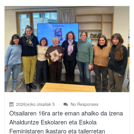
2026(e)ko otsailak 5
No Responses
Otsailaren 16ra arte eman ahalko da izena
Ahalduntze Eskolaren eta Eskola
Feministaren ikastaro eta tailerretan