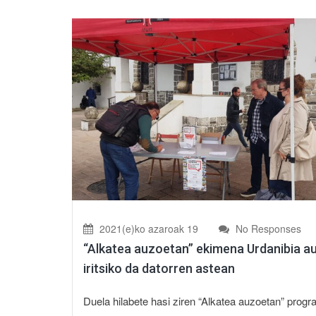
2021(e)ko azaroak 19
No Responses
“Alkatea auzoetan” ekimena Urdanibia a
iritsiko da datorren astean
Duela hilabete hasi ziren “Alkatea auzoetan” prog