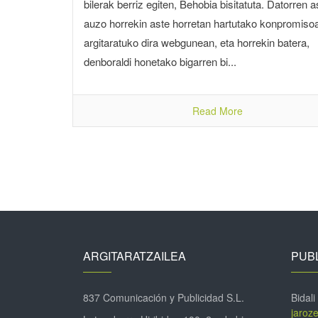
bilerak berriz egiten, Behobia bisitatuta. Datorren a
auzo horrekin aste horretan hartutako konpromiso
argitaratuko dira webgunean, eta horrekin batera,
denboraldi honetako bigarren bi...
Read More
ARGITARATZAILEA
PUBL
837 Comunicación y Publicidad S.L.
Bidali
jaroz