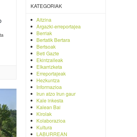
KATEGORIAK
o
Aitzina
Argazki-erreportajea
Berriak
ta
Bertatik Bertara
Bertsoak
Beti Gazte
Ekintzaileak
Elkarrizketa
Erreportajeak
Hezkuntza
Informazioa
Irun atzo Irun gaur
Kale inkesta
Kalean Bai
Kirolak
Kolaborazioa
Kultura
LABURREAN