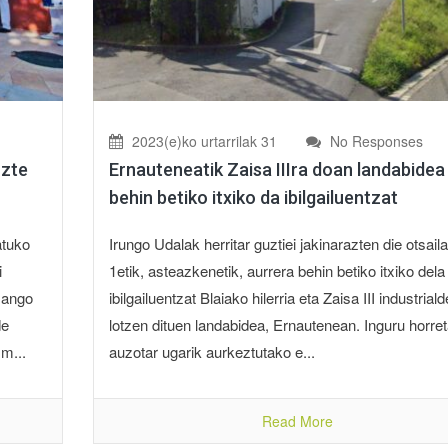
2023(e)ko urtarrilak 31
No Responses
uzte
Ernauteneatik Zaisa IIIra doan landabidea
behin betiko itxiko da ibilgailuentzat
atuko
Irungo Udalak herritar guztiei jakinarazten die otsail
i
1etik, asteazkenetik, aurrera behin betiko itxiko dela
zango
ibilgailuentzat Blaiako hilerria eta Zaisa III industrial
de
lotzen dituen landabidea, Ernautenean. Inguru horre
m...
auzotar ugarik aurkeztutako e...
Read More