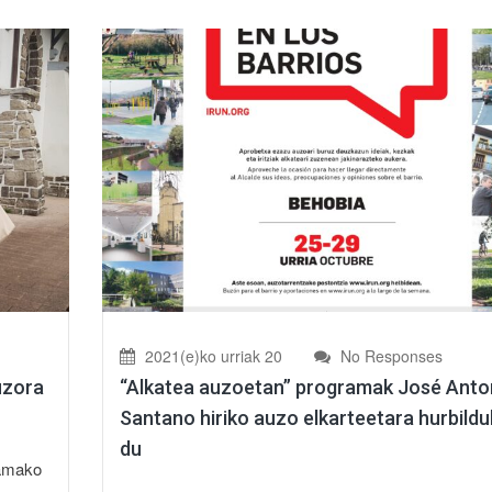
2021(e)ko urriak 20
No Responses
uzora
“Alkatea auzoetan” programak José Anto
Santano hiriko auzo elkarteetara hurbild
du
ramako