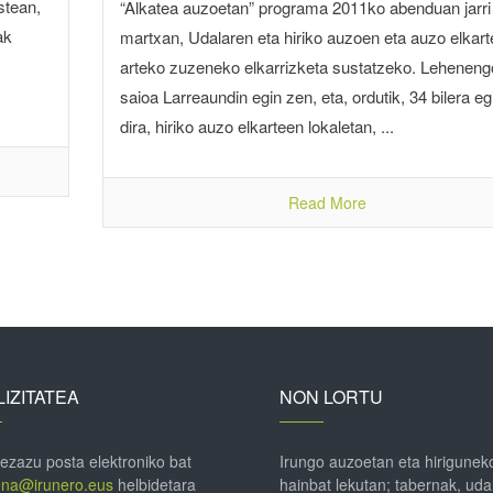
stean,
“Alkatea auzoetan” programa 2011ko abenduan jarri
ak
martxan, Udalaren eta hiriko auzoen eta auzo elkar
arteko zuzeneko elkarrizketa sustatzeko. Leheneng
saioa Larreaundin egin zen, eta, ordutik, 34 bilera eg
dira, hiriko auzo elkarteen lokaletan, ...
Read More
IZITATEA
NON LORTU
 ezazu posta elektroniko bat
Irungo auzoetan eta hirigunek
ena@irunero.eus
helbidetara
hainbat lekutan; tabernak, uda