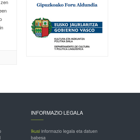
 zen
teen
o
in
INFORMAZIO LEGALA
o
Ikusi
informazio legala eta datuen
l
babesa