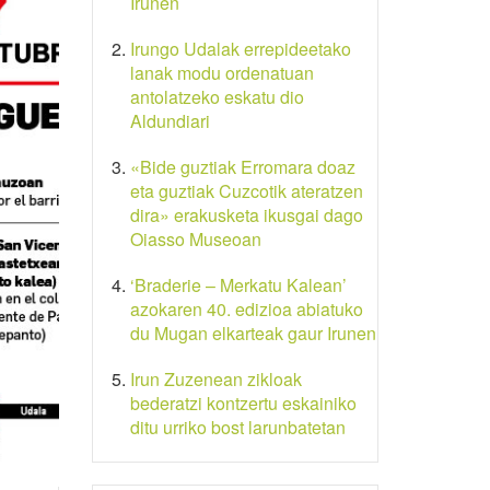
Irunen
Irungo Udalak errepideetako
lanak modu ordenatuan
antolatzeko eskatu dio
Aldundiari
«Bide guztiak Erromara doaz
eta guztiak Cuzcotik ateratzen
dira» erakusketa ikusgai dago
Oiasso Museoan
‘Braderie – Merkatu Kalean’
azokaren 40. edizioa abiatuko
du Mugan elkarteak gaur Irunen
Irun Zuzenean zikloak
bederatzi kontzertu eskainiko
ditu urriko bost larunbatetan