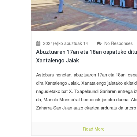
2024(e)ko abuztuak 14
No Responses
Abuztuaren 17an eta 18an ospatuko dit
Xantalengo Jaiak
Asteburu honetan, abuztuaren 17an eta 18an, osp
dira Xantalengo Jaiak. Xanatalengo jaietako ekitald
nagusietako bat X. Txapelaundi Sariaren entrega i
da, Manolo Monserrat Lecuonak jasoko duena. Al
Zaharra-San Juan auzo ekartea arduratu da urtero 
Read More