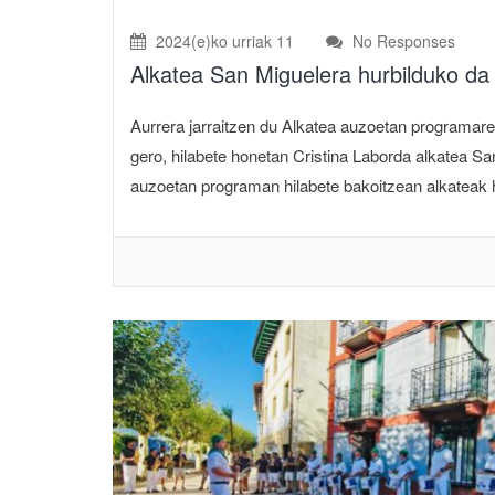
2024(e)ko urriak 11
No Responses
Alkatea San Miguelera hurbilduko d
Aurrera jarraitzen du Alkatea auzoetan programaren
gero, hilabete honetan Cristina Laborda alkatea S
auzoetan programan hilabete bakoitzean alkateak hi