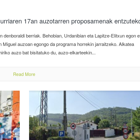
a urriaren 17an auzotarren proposamenak entzutek
 denboraldi berriak. Behobian, Urdanibian eta Lapitze-Elitxun egon e
an Miguel auzoan egongo da programa horrekin jarraitzeko. Alkatea
riko auzo bat bisitatuko du, auzo-elkarteekin...
Read More