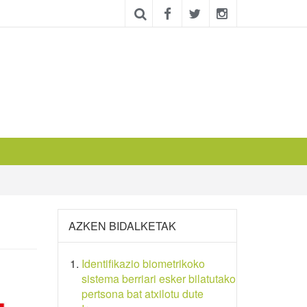
AZKEN BIDALKETAK
Identifikazio biometrikoko
sistema berriari esker bilatutako
pertsona bat atxilotu dute