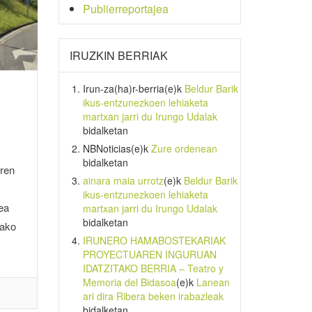
Publierreportajea
IRUZKIN BERRIAK
Irun-za(ha)r-berria
(e)k
Beldur Barik
ikus-entzunezkoen lehiaketa
martxan jarri du Irungo Udalak
bidalketan
NBNoticias
(e)k
Zure ordenean
bidalketan
aren
ainara maia urrotz
(e)k
Beldur Barik
ikus-entzunezkoen lehiaketa
dea
martxan jarri du Irungo Udalak
bidalketan
tako
IRUNERO HAMABOSTEKARIAK
PROYECTUAREN INGURUAN
IDATZITAKO BERRIA – Teatro y
Memoria del Bidasoa
(e)k
Lanean
ari dira Ribera beken irabazleak
bidalketan