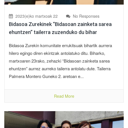
2023(e)ko martxoak 22
No Responses
Bidasoa Zurekinek “Bidasoan zainketa sarea
ehuntzen” tailerra zuzenduko du bihar
Bidasoa Zurekin komunitate errukitsuak bihartik aurrera
hilero egingo diren ekintzak antolatuko ditu. Biharko,
martxoaren 23rako, zehazki “Bidasoan zainketa sarea
ehuntzen” aurrez aurreko tailerra antolatu dute. Tailerra
Palmera Montero Guneko 2. aretoan e...
Read More