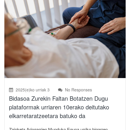
2025(e)ko urriak 3
No Responses
Bidasoa Zurekin Faltan Botatzen Dugu
plataformak urriaren 10erako deitutako
elkarretaratzeetara batuko da
Zainketa Aringarrien Munduko Eguna urriko bigarren