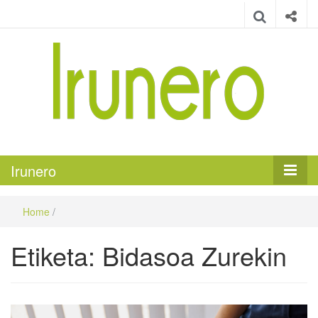
Irunero
Irungo euskarazko aldizkaria
Irunero
Home
/
Etiketa:
Bidasoa Zurekin