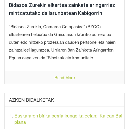
Bidasoa Zurekin elkartea zainketa aringarriez
mintzatutako da larunbatean Kabigorrin
“Bidasoa Zurekin, Comarca Compasiva” (BZCC)
elkartearen helburua da Gaixotasun kroniko aurreratua
duten edo hiltzeko prozesuan dauden pertsonei eta haien
zaintzaileei laguntzea. Urriaren 8an Zainketa Aringarrien
Eguna ospatzen da “Bihotzak eta komunitate...
Read More
AZKEN BIDALKETAK
Euskararen birika berria Irungo kaleetan: ‘Kalean Bai’
plana