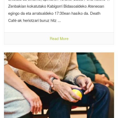
Zenbakian kokatutako Kabigorri Bidasoaldeko Ateneoan
egingo da eta arratsaldeko 17:30ean hasiko da. Death
Café-ak heriotzari buruz hitz ...
Read More