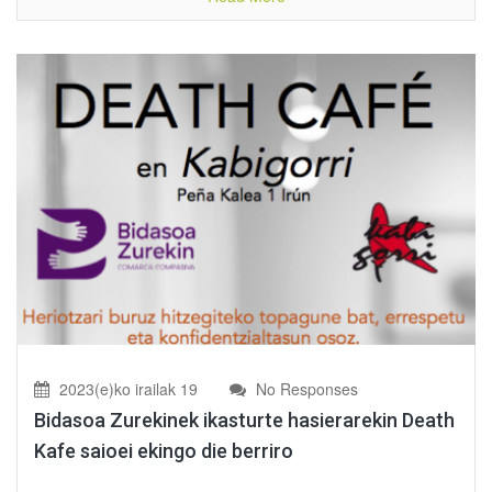
2023(e)ko irailak 19
No Responses
Bidasoa Zurekinek ikasturte hasierarekin Death
Kafe saioei ekingo die berriro