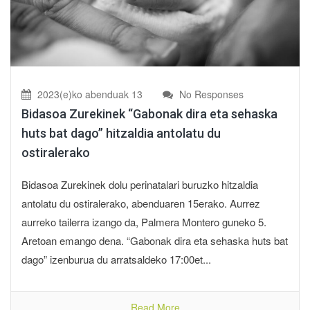
2023(e)ko abenduak 13
No Responses
Bidasoa Zurekinek “Gabonak dira eta sehaska
huts bat dago” hitzaldia antolatu du
ostiralerako
Bidasoa Zurekinek dolu perinatalari buruzko hitzaldia
antolatu du ostiralerako, abenduaren 15erako. Aurrez
aurreko tailerra izango da, Palmera Montero guneko 5.
Aretoan emango dena. “Gabonak dira eta sehaska huts bat
dago” izenburua du arratsaldeko 17:00et...
Read More