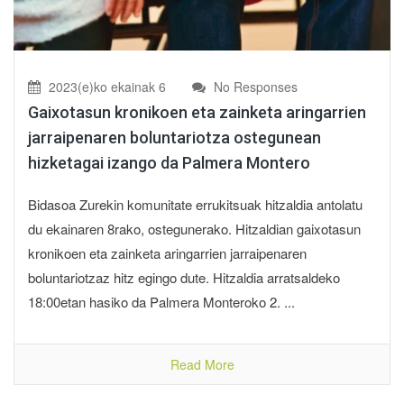
2023(e)ko ekainak 6
No Responses
Gaixotasun kronikoen eta zainketa aringarrien
jarraipenaren boluntariotza ostegunean
hizketagai izango da Palmera Montero
Bidasoa Zurekin komunitate errukitsuak hitzaldia antolatu
du ekainaren 8rako, ostegunerako. Hitzaldian gaixotasun
kronikoen eta zainketa aringarrien jarraipenaren
boluntariotzaz hitz egingo dute. Hitzaldia arratsaldeko
18:00etan hasiko da Palmera Monteroko 2. ...
Read More