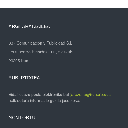
ARGITARATZAILEA
837 Comunicación y Publicidad S.L.
Letxunborro Hiribidea 100, 2 eskubi
20305 Irun.
PUBLIZITATEA
Bidali ezazu posta elektroniko bat
jarozena@irunero.eus
helbidetara informazio guztia jasotzeko.
NON LORTU