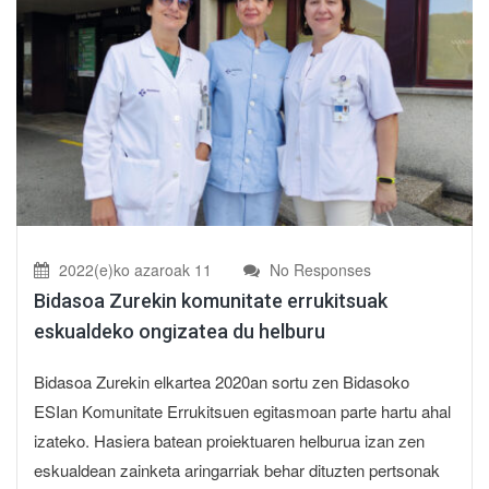
2022(e)ko azaroak 11
No Responses
Bidasoa Zurekin komunitate errukitsuak
eskualdeko ongizatea du helburu
Bidasoa Zurekin elkartea 2020an sortu zen Bidasoko
ESIan Komunitate Errukitsuen egitasmoan parte hartu ahal
izateko. Hasiera batean proiektuaren helburua izan zen
eskualdean zainketa aringarriak behar dituzten pertsonak