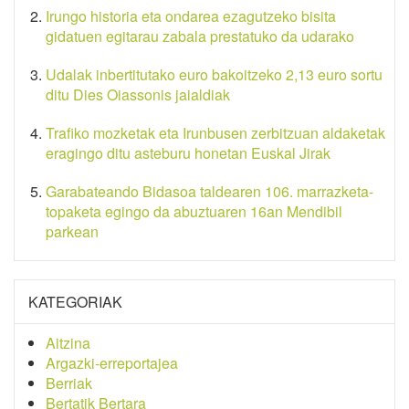
Irungo historia eta ondarea ezagutzeko bisita
gidatuen egitarau zabala prestatuko da udarako
Udalak inbertitutako euro bakoitzeko 2,13 euro sortu
ditu Dies Oiassonis jaialdiak
Trafiko mozketak eta Irunbusen zerbitzuan aldaketak
eragingo ditu asteburu honetan Euskal Jirak
Garabateando Bidasoa taldearen 106. marrazketa-
topaketa egingo da abuztuaren 16an Mendibil
parkean
KATEGORIAK
Aitzina
Argazki-erreportajea
Berriak
Bertatik Bertara