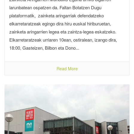
larunbatean ospatzen da. Faltan Botatzen Dugu
plataformatik, zainketa aringarriak defendatzeko
elkarretaratzeak egingo dira hiru euskal hiriburuetan,
zainketa aringarrien legea eta zaintza-legea eskatzeko.
Elkarretaratzeak urriaren 10ean, ostiralean, izango dira,
18:00, Gasteizen, Bilbon eta Dono...
Read More