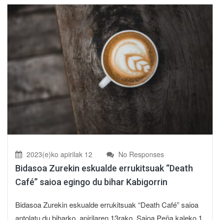
2023(e)ko apirilak 12
No Responses
Bidasoa Zurekin eskualde errukitsuak “Death
Café” saioa egingo du bihar Kabigorrin
Bidasoa Zurekin eskualde errukitsuak “Death Café” saioa
antolatu du biharko, apirilaren 13rako. Saioa Peña kaleko 1.