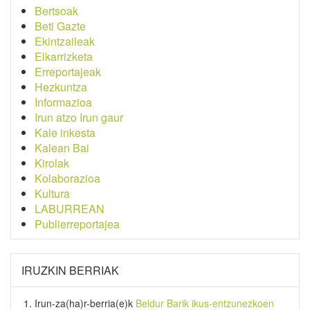
Bertsoak
Beti Gazte
Ekintzaileak
Elkarrizketa
Erreportajeak
Hezkuntza
Informazioa
Irun atzo Irun gaur
Kale inkesta
Kalean Bai
Kirolak
Kolaborazioa
Kultura
LABURREAN
Publierreportajea
IRUZKIN BERRIAK
Irun-za(ha)r-berria
(e)k
Beldur Barik ikus-entzunezkoen