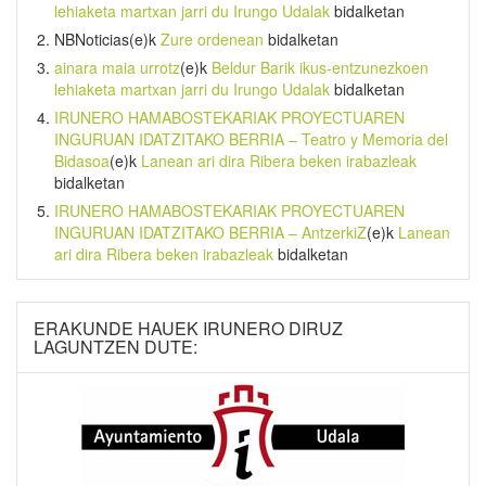
lehiaketa martxan jarri du Irungo Udalak
bidalketan
NBNoticias
(e)k
Zure ordenean
bidalketan
ainara maia urrotz
(e)k
Beldur Barik ikus-entzunezkoen
lehiaketa martxan jarri du Irungo Udalak
bidalketan
IRUNERO HAMABOSTEKARIAK PROYECTUAREN
INGURUAN IDATZITAKO BERRIA – Teatro y Memoria del
Bidasoa
(e)k
Lanean ari dira Ribera beken irabazleak
bidalketan
IRUNERO HAMABOSTEKARIAK PROYECTUAREN
INGURUAN IDATZITAKO BERRIA – AntzerkiZ
(e)k
Lanean
ari dira Ribera beken irabazleak
bidalketan
ERAKUNDE HAUEK IRUNERO DIRUZ
LAGUNTZEN DUTE: