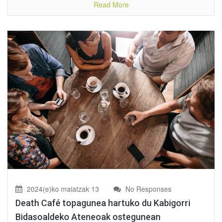
Read More
2024(e)ko maiatzak 13
No Responses
Death Café topagunea hartuko du Kabigorri
Bidasoaldeko Ateneoak ostegunean