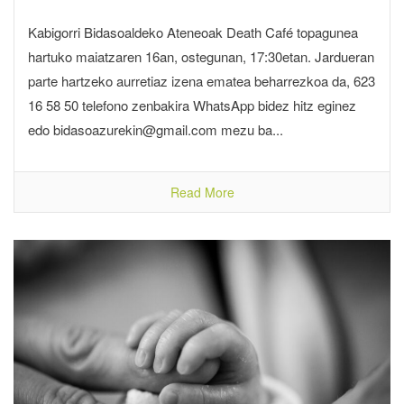
Kabigorri Bidasoaldeko Ateneoak Death Café topagunea
hartuko maiatzaren 16an, ostegunan, 17:30etan. Jardueran
parte hartzeko aurretiaz izena ematea beharrezkoa da, 623
16 58 50 telefono zenbakira WhatsApp bidez hitz eginez
edo bidasoazurekin@gmail.com mezu ba...
Read More