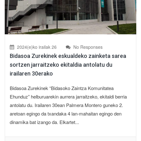
2024(e)ko irailak 26
No Responses
Bidasoa Zurekinek eskualdeko zainketa sarea
sortzen jarraitzeko ekitaldia antolatu du
irailaren 30erako
Bidasoa Zurekinek “Bidasoko Zaintza Komunitatea
Ehunduz” helburuarekin aurrera jarraitzeko, ekitaldi berria
antolatu du. Irailaren 30ean Palmera Montero guneko 2.
aretoan egingo da txandaka 4 lan-mahaitan egingo den
dinamika bat izango da. Elkartet...