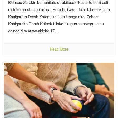
Bidasoa Zurekin komunitate errukitsuak ikasturte berri bati
ekiteko prestatzen ari da. Horrela, ikasturteko lehen ekintza
Kabigorrira Death Kafeen itzulera izango dira. Zehazki,
Kabigorriko Death Kafeak hileko hirugarren ostegunetan
egingo dira arratsaldeko 17...
Read More