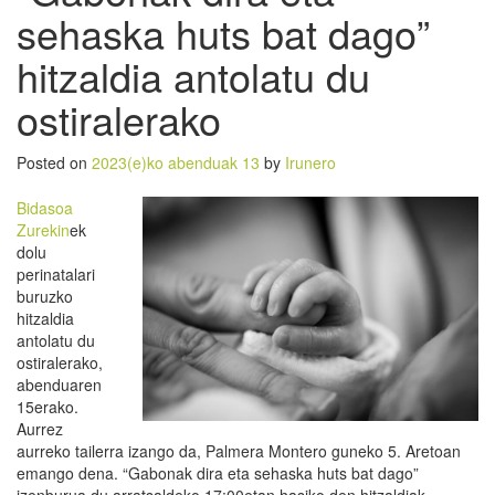
sehaska huts bat dago”
hitzaldia antolatu du
ostiralerako
Posted on
2023(e)ko abenduak 13
by
Irunero
Bidasoa
Zurekin
ek
dolu
perinatalari
buruzko
hitzaldia
antolatu du
ostiralerako,
abenduaren
15erako.
Aurrez
aurreko tailerra izango da, Palmera Montero guneko 5. Aretoan
emango dena. “Gabonak dira eta sehaska huts bat dago”