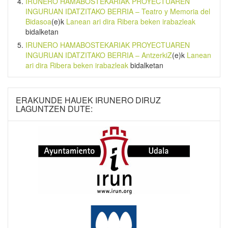
IRUNERO HAMABOSTEKARIAK PROYECTUAREN
INGURUAN IDATZITAKO BERRIA – Teatro y Memoria del
Bidasoa
(e)k
Lanean ari dira Ribera beken irabazleak
bidalketan
IRUNERO HAMABOSTEKARIAK PROYECTUAREN
INGURUAN IDATZITAKO BERRIA – AntzerkiZ
(e)k
Lanean
ari dira Ribera beken irabazleak
bidalketan
ERAKUNDE HAUEK IRUNERO DIRUZ
LAGUNTZEN DUTE: