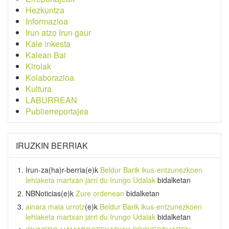
Hezkuntza
Informazioa
Irun atzo Irun gaur
Kale inkesta
Kalean Bai
Kirolak
Kolaborazioa
Kultura
LABURREAN
Publierreportajea
IRUZKIN BERRIAK
Irun-za(ha)r-berria
(e)k
Beldur Barik ikus-entzunezkoen
lehiaketa martxan jarri du Irungo Udalak
bidalketan
NBNoticias
(e)k
Zure ordenean
bidalketan
ainara maia urrotz
(e)k
Beldur Barik ikus-entzunezkoen
lehiaketa martxan jarri du Irungo Udalak
bidalketan