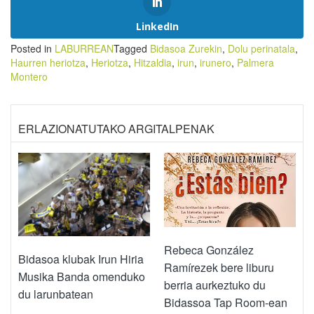
LinkedIn
Posted in
LABURREAN
Tagged
Bidasoa Zurekin
,
Dolu perinatala
,
Haurren heriotza
,
Heriotza
,
Hitzaldia
,
irun
,
irunero
,
Palmera
Montero
ERLAZIONATUTAKO ARGITALPENAK
Rebeca González
Bidasoa klubak Irun Hiria
Ramírezek bere liburu
Musika Banda omenduko
berria aurkeztuko du
du larunbatean
Bidassoa Tap Room-ean