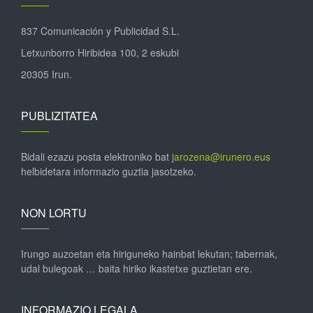
837 Comunicación y Publicidad S.L.
Letxunborro Hiribidea 100, 2 eskubi
20305 Irun.
PUBLIZITATEA
Bidali ezazu posta elektroniko bat
jarozena@irunero.eus
helbidetara informazio guztia jasotzeko.
NON LORTU
Irungo auzoetan eta hiriguneko hainbat lekutan; tabernak,
udal bulegoak … baita hiriko ikastetxe guztietan ere.
INFORMAZIO LEGALA