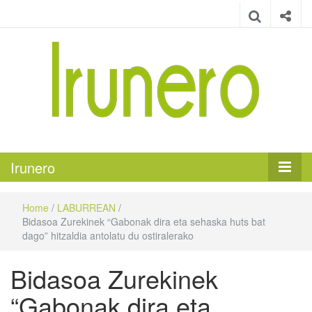
Irunero
Irungo euskarazko aldizkaria
Irunero
Home
/
LABURREAN
/
Bidasoa Zurekinek “Gabonak dira eta sehaska huts bat
dago” hitzaldia antolatu du ostiralerako
Bidasoa Zurekinek
“Gabonak dira eta