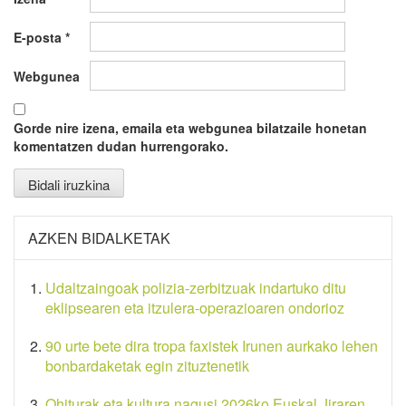
E-posta
*
Webgunea
Gorde nire izena, emaila eta webgunea bilatzaile honetan
komentatzen dudan hurrengorako.
AZKEN BIDALKETAK
Udaltzaingoak polizia-zerbitzuak indartuko ditu
eklipsearen eta itzulera-operazioaren ondorioz
90 urte bete dira tropa faxistek Irunen aurkako lehen
bonbardaketak egin zituztenetik
Ohiturak eta kultura nagusi 2026ko Euskal Jiraren