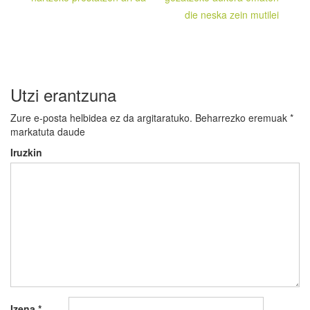
nabigatu
die neska zein mutilei
Utzi erantzuna
Zure e-posta helbidea ez da argitaratuko.
Beharrezko eremuak
*
markatuta daude
Iruzkin
Izena
*