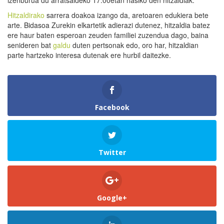
izenburua du arratsaldeko 17:00etan hasiko den hitzaldiak.
Hitzaldirako
sarrera doakoa izango da, aretoaren edukiera bete
arte. Bidasoa Zurekin elkartetik adierazi dutenez, hitzaldia batez
ere haur baten esperoan zeuden familiei zuzendua dago, baina
senideren bat
galdu
duten pertsonak edo, oro har, hitzaldian
parte hartzeko interesa dutenak ere hurbil daitezke.
Facebook
Twitter
Google+