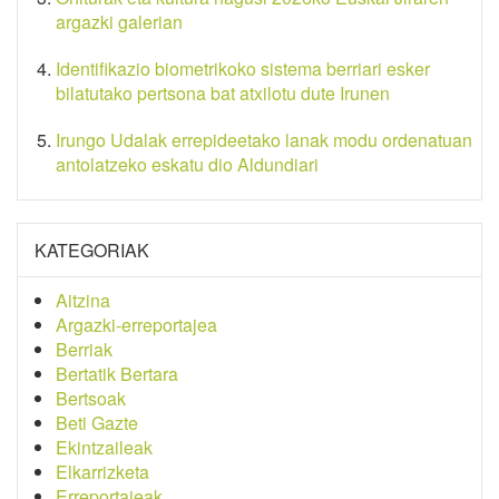
argazki galerian
Identifikazio biometrikoko sistema berriari esker
bilatutako pertsona bat atxilotu dute Irunen
Irungo Udalak errepideetako lanak modu ordenatuan
antolatzeko eskatu dio Aldundiari
KATEGORIAK
Aitzina
Argazki-erreportajea
Berriak
Bertatik Bertara
Bertsoak
Beti Gazte
Ekintzaileak
Elkarrizketa
Erreportajeak