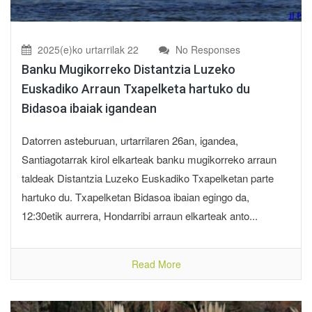
2025(e)ko urtarrilak 22
No Responses
Banku Mugikorreko Distantzia Luzeko
Euskadiko Arraun Txapelketa hartuko du
Bidasoa ibaiak igandean
Datorren asteburuan, urtarrilaren 26an, igandea,
Santiagotarrak kirol elkarteak banku mugikorreko arraun
taldeak Distantzia Luzeko Euskadiko Txapelketan parte
hartuko du. Txapelketan Bidasoa ibaian egingo da,
12:30etik aurrera, Hondarribi arraun elkarteak anto...
Read More