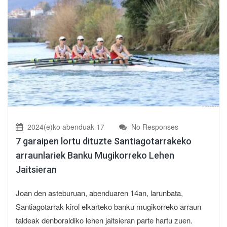
2024(e)ko abenduak 17
No Responses
7 garaipen lortu dituzte Santiagotarrakeko
arraunlariek Banku Mugikorreko Lehen
Jaitsieran
Joan den asteburuan, abenduaren 14an, larunbata,
Santiagotarrak kirol elkarteko banku mugikorreko arraun
taldeak denboraldiko lehen jaitsieran parte hartu zuen.