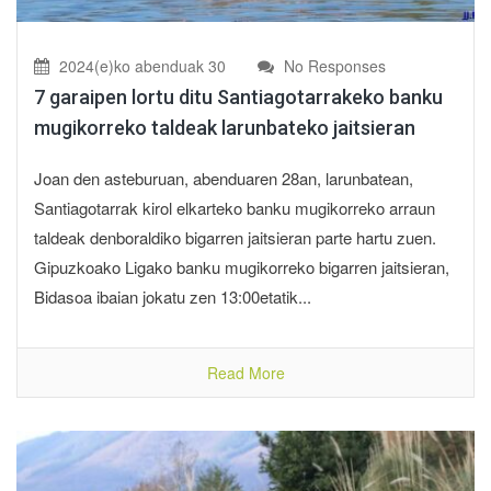
2024(e)ko abenduak 30
No Responses
7 garaipen lortu ditu Santiagotarrakeko banku
mugikorreko taldeak larunbateko jaitsieran
Joan den asteburuan, abenduaren 28an, larunbatean,
Santiagotarrak kirol elkarteko banku mugikorreko arraun
taldeak denboraldiko bigarren jaitsieran parte hartu zuen.
Gipuzkoako Ligako banku mugikorreko bigarren jaitsieran,
Bidasoa ibaian jokatu zen 13:00etatik...
Read More