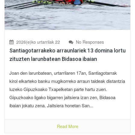
2026(e)ko urtarrilak 22
No Responses
Santiagotarrakeko arraunlariek 13 domina lortu
zituzten larunbatean Bidasoa ibaian
Joan den larunbatean, urtarrilaren 17an, Santiagotarrak
kirol elkarteko banku mugikorreko arraun taldeak distantzia
luzeko Gipuzkoako Txapelketan parte hartu zuen.
Gipuzkoako ligako bigarren jaitsiera izan zen, Bidasoa
ibaian jokatu zena. Jaitsiera honetan San...
Read More