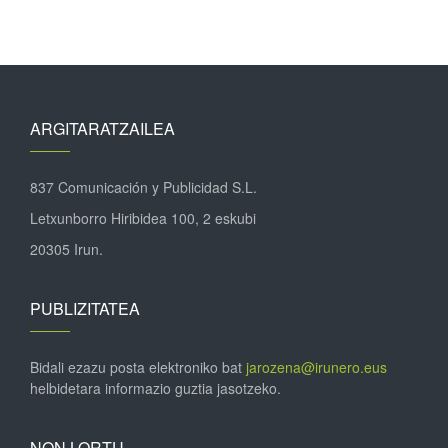
ARGITARATZAILEA
837 Comunicación y Publicidad S.L.
Letxunborro Hiribidea 100, 2 eskubi
20305 Irun.
PUBLIZITATEA
Bidali ezazu posta elektroniko bat
jarozena@irunero.eus
helbidetara informazio guztia jasotzeko.
NON LORTU