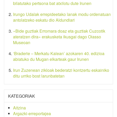
bilatutako pertsona bat atxilotu dute Irunen
Irungo Udalak errepideetako lanak modu ordenatuan
antolatzeko eskatu dio Aldundiari
«Bide guztiak Erromara doaz eta guztiak Cuzcotik
ateratzen dira» erakusketa ikusgai dago Oiasso
Museoan
‘Braderie – Merkatu Kalean’ azokaren 40. edizioa
abiatuko du Mugan elkarteak gaur Irunen
Irun Zuzenean zikloak bederatzi kontzertu eskainiko
ditu urriko bost larunbatetan
KATEGORIAK
Aitzina
Argazki-erreportajea