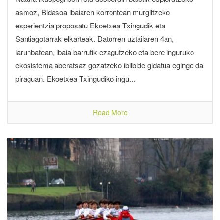
asmoz, Bidasoa ibaiaren korrontean murgiltzeko
esperientzia proposatu Ekoetxea Txingudik eta
Santiagotarrak elkarteak. Datorren uztailaren 4an,
larunbatean, ibaia barrutik ezagutzeko eta bere inguruko
ekosistema aberatsaz gozatzeko ibilbide gidatua egingo da
piraguan. Ekoetxea Txingudiko ingu...
Read More