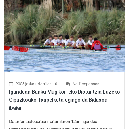
2025(e)ko urtarrilak 10
No Responses
Igandean Banku Mugikorreko Distantzia Luzeko
Gipuzkoako Txapelketa egingo da Bidasoa
ibaian
Datorren asteburuan, urtarrilaren 12an, igandea,
Santiagotarrak kirol elkartea banku mugikorreko arraun