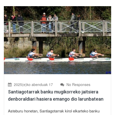
2025(e)ko abenduak 17
No Responses
Santiagotarrak banku mugikorreko jaitsiera
denboraldiari hasiera emango dio larunbatean
Asteburu honetan, Santiagotarrak kirol elkarteko banku