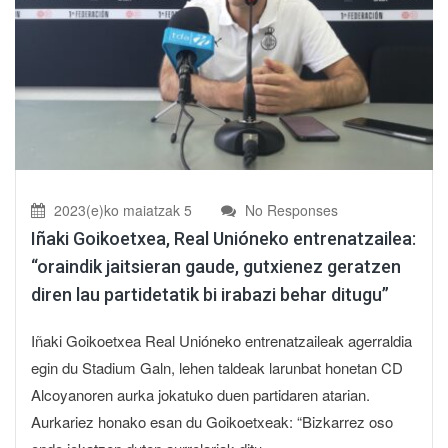
2023(e)ko maiatzak 5
No Responses
Iñaki Goikoetxea, Real Unióneko entrenatzailea:
“oraindik jaitsieran gaude, gutxienez geratzen
diren lau partidetatik bi irabazi behar ditugu”
Iñaki Goikoetxea Real Unióneko entrenatzaileak agerraldia
egin du Stadium Galn, lehen taldeak larunbat honetan CD
Alcoyanoren aurka jokatuko duen partidaren atarian.
Aurkariez honako esan du Goikoetxeak: “Bizkarrez oso