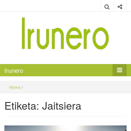
Irunero
Irungo euskarazko aldizkaria
Irunero
Home
/
Etiketa:
Jaitsiera