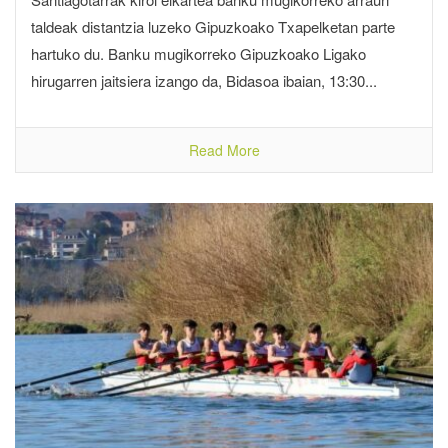
taldeak distantzia luzeko Gipuzkoako Txapelketan parte
hartuko du. Banku mugikorreko Gipuzkoako Ligako
hirugarren jaitsiera izango da, Bidasoa ibaian, 13:30...
Read More