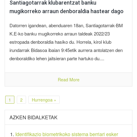
Santiagotarrak klubarentzat banku
mugikorreko arraun denboraldia hastear dago
Datorren igandean, abenduaren 18an, Santiagotarrak-BM
K.E-ko banku mugikorreko arraun taldeak 2022/23
estropada denboraldia hasiko du. Horrela, kirol klub
irundarrak Bidasoa ibaian 9:45etik aurrera antolatzen den
denboraldiko lehen jaitsieran parte hartuko du....
Read More
1
2
Hurrengoa »
AZKEN BIDALKETAK
Identifikazio biometrikoko sistema berriari esker