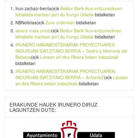
Irun-za(ha)r-berria
(e)k
Beldur Barik ikus-entzunezkoen
lehiaketa martxan jarri du Irungo Udalak
bidalketan
NBNoticias
(e)k
Zure ordenean
bidalketan
ainara maia urrotz
(e)k
Beldur Barik ikus-entzunezkoen
lehiaketa martxan jarri du Irungo Udalak
bidalketan
IRUNERO HAMABOSTEKARIAK PROYECTUAREN
INGURUAN IDATZITAKO BERRIA – Teatro y Memoria del
Bidasoa
(e)k
Lanean ari dira Ribera beken irabazleak
bidalketan
IRUNERO HAMABOSTEKARIAK PROYECTUAREN
INGURUAN IDATZITAKO BERRIA – AntzerkiZ
(e)k
Lanean
ari dira Ribera beken irabazleak
bidalketan
ERAKUNDE HAUEK IRUNERO DIRUZ
LAGUNTZEN DUTE: