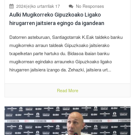
2024(e)ko urtarrilak 17
No Responses
Aulki Mugikorreko Gipuzkoako Ligako
hirugarren jaitsiera egingo da igandean
Datorren asteburuan, Santiagotarrak K.Eak taldeko banku
mugikorreko arraun taldeak Gipuzkoako jaitsierako
txapelketan parte hartuko du. Bidasoa ibaian banku
mugikorrean egindako arrauneko Gipuzkoako ligako
hirugarren jaitsiera izango da. Zehazki, jaitsiera urt...
Read More