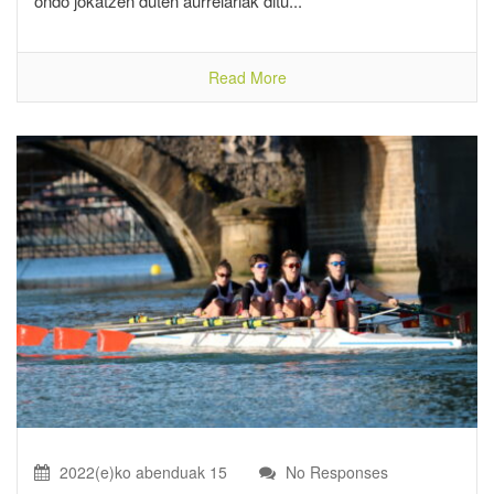
ondo jokatzen duten aurrelariak ditu...
Read More
2022(e)ko abenduak 15
No Responses