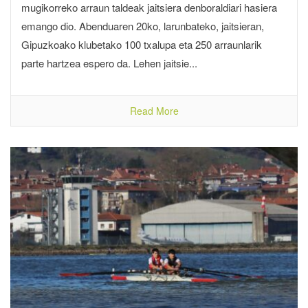
mugikorreko arraun taldeak jaitsiera denboraldiari hasiera
emango dio. Abenduaren 20ko, larunbateko, jaitsieran,
Gipuzkoako klubetako 100 txalupa eta 250 arraunlarik
parte hartzea espero da. Lehen jaitsie...
Read More