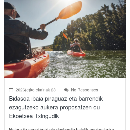
2026(e)ko ekainak 23
No Responses
Bidasoa ibaia piraguaz eta barrendik
ezagutzeko aukera proposatzen du
Ekoetxea Txingudik
Natura ikuspegi berri eta desberdin batetik esploratzeko