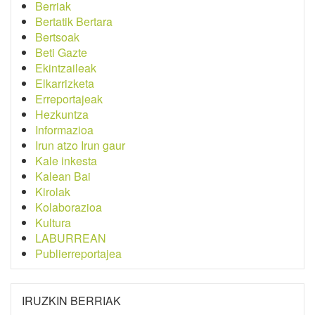
Berriak
Bertatik Bertara
Bertsoak
Beti Gazte
Ekintzaileak
Elkarrizketa
Erreportajeak
Hezkuntza
Informazioa
Irun atzo Irun gaur
Kale inkesta
Kalean Bai
Kirolak
Kolaborazioa
Kultura
LABURREAN
Publierreportajea
IRUZKIN BERRIAK