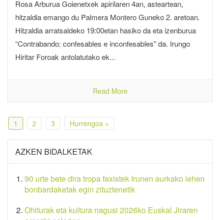
Rosa Arburua Goienetxek apirilaren 4an, asteartean,
hitzaldia emango du Palmera Montero Guneko 2. aretoan.
Hitzaldia arratsaldeko 19:00etan hasiko da eta izenburua
“Contrabando: confesables e inconfesables” da. Irungo
Hiritar Foroak antolatutako ek...
Read More
1
2
3
Hurrengoa »
AZKEN BIDALKETAK
90 urte bete dira tropa faxistek Irunen aurkako lehen
bonbardaketak egin zituztenetik
Ohiturak eta kultura nagusi 2026ko Euskal Jiraren