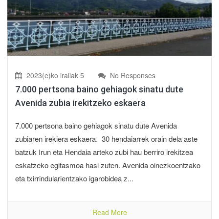
2023(e)ko irailak 5
No Responses
7.000 pertsona baino gehiagok sinatu dute
Avenida zubia irekitzeko eskaera
7.000 pertsona baino gehiagok sinatu dute Avenida
zubiaren irekiera eskaera. 30 hendaiarrek orain dela aste
batzuk Irun eta Hendaia arteko zubi hau berriro irekitzea
eskatzeko egitasmoa hasi zuten. Avenida oinezkoentzako
eta txirrindularientzako igarobidea z...
Read More