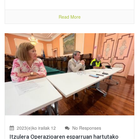
Read More
2023(e)ko irailak 12
No Responses
Itzulera Operazioaren esparruan hartutako