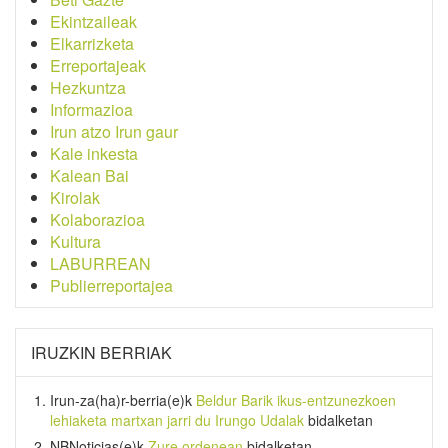
Ekintzaileak
Elkarrizketa
Erreportajeak
Hezkuntza
Informazioa
Irun atzo Irun gaur
Kale inkesta
Kalean Bai
Kirolak
Kolaborazioa
Kultura
LABURREAN
Publierreportajea
IRUZKIN BERRIAK
Irun-za(ha)r-berria
(e)k
Beldur Barik ikus-entzunezkoen
lehiaketa martxan jarri du Irungo Udalak
bidalketan
NBNoticias
(e)k
Zure ordenean
bidalketan