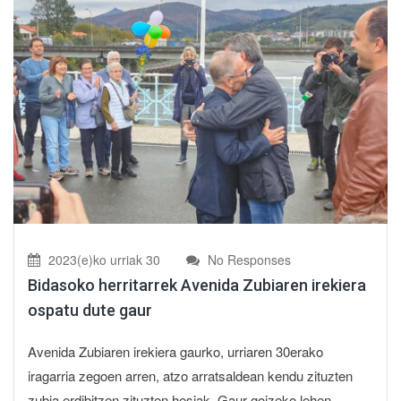
2023(e)ko urriak 30
No Responses
Bidasoko herritarrek Avenida Zubiaren irekiera
ospatu dute gaur
Avenida Zubiaren irekiera gaurko, urriaren 30erako
iragarria zegoen arren, atzo arratsaldean kendu zituzten
zubia erdibitzen zituzten hesiak. Gaur goizeko lehen