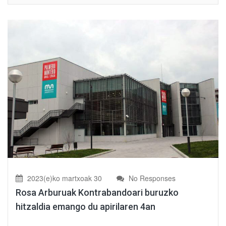
2023(e)ko martxoak 30
No Responses
Rosa Arburuak Kontrabandoari buruzko
hitzaldia emango du apirilaren 4an