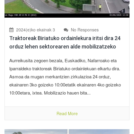
2024(e)ko ekainak 3
No Responses
Traktoreak Biriatuko ordainlekura iritsi dira 24
orduz lehen sektorearen alde mobilizatzeko
Aurreikusita zegoen bezala, Euskadiko, Nafarroako eta
Iparraldeko traktoreak Biriatuko ordainlekuan elkartu dira.
Asmoa da mugan merkantzien zirkulazioa 24 orduz,
ekainaren 3ko goizeko 10:00etatik ekainaren 4ko goizeko
10:00etara, ixtea. Mobilizazio hauen bita...
Read More