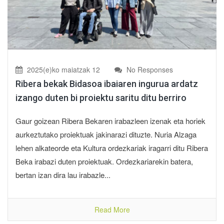
2025(e)ko maiatzak 12
No Responses
Ribera bekak Bidasoa ibaiaren ingurua ardatz
izango duten bi proiektu saritu ditu berriro
Gaur goizean Ribera Bekaren irabazleen izenak eta horiek
aurkeztutako proiektuak jakinarazi dituzte. Nuria Alzaga
lehen alkateorde eta Kultura ordezkariak iragarri ditu Ribera
Beka irabazi duten proiektuak. Ordezkariarekin batera,
bertan izan dira lau irabazle...
Read More