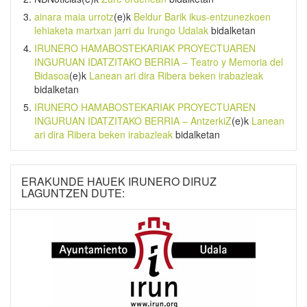
ainara maia urrotz
(e)k
Beldur Barik ikus-entzunezkoen
lehiaketa martxan jarri du Irungo Udalak
bidalketan
IRUNERO HAMABOSTEKARIAK PROYECTUAREN
INGURUAN IDATZITAKO BERRIA – Teatro y Memoria del
Bidasoa
(e)k
Lanean ari dira Ribera beken irabazleak
bidalketan
IRUNERO HAMABOSTEKARIAK PROYECTUAREN
INGURUAN IDATZITAKO BERRIA – AntzerkiZ
(e)k
Lanean
ari dira Ribera beken irabazleak
bidalketan
ERAKUNDE HAUEK IRUNERO DIRUZ
LAGUNTZEN DUTE: