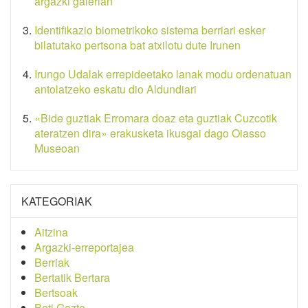
argazki galerian
Identifikazio biometrikoko sistema berriari esker
bilatutako pertsona bat atxilotu dute Irunen
Irungo Udalak errepideetako lanak modu ordenatuan
antolatzeko eskatu dio Aldundiari
«Bide guztiak Erromara doaz eta guztiak Cuzcotik
ateratzen dira» erakusketa ikusgai dago Oiasso
Museoan
KATEGORIAK
Aitzina
Argazki-erreportajea
Berriak
Bertatik Bertara
Bertsoak
Beti Gazte