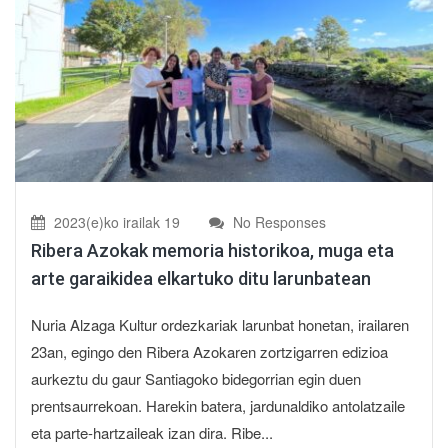
2023(e)ko irailak 19
No Responses
Ribera Azokak memoria historikoa, muga eta
arte garaikidea elkartuko ditu larunbatean
Nuria Alzaga Kultur ordezkariak larunbat honetan, irailaren
23an, egingo den Ribera Azokaren zortzigarren edizioa
aurkeztu du gaur Santiagoko bidegorrian egin duen
prentsaurrekoan. Harekin batera, jardunaldiko antolatzaile
eta parte-hartzaileak izan dira. Ribe...