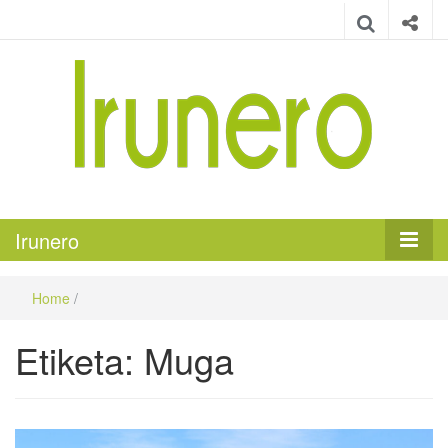
Irunero
Irungo euskarazko aldizkaria
Irunero
Home
/
Etiketa:
Muga