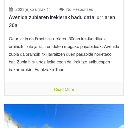
2023(e)ko urriak 11
No Responses
Avenida zubiaren irekierak badu data: urriaren
30a
Gaur jakin da Frantziak urriaren 30ean irekiko dituela
oraindik itxita jarraitzen duten mugako pasabideak. Avenida
zubia da oraindik itxi jarraitzen duen pasabide horietako
bat. Zubia hiru urtez itxita egon da, irekitze-salbuespen
bakarrarekin, Frantziako Tour...
Read More