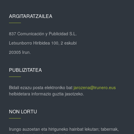
ARGITARATZAILEA
837 Comunicación y Publicidad S.L.
Letxunborro Hiribidea 100, 2 eskubi
20305 Irun.
PUBLIZITATEA
Bidali ezazu posta elektroniko bat
jarozena@irunero.eus
helbidetara informazio guztia jasotzeko.
NON LORTU
Irungo auzoetan eta hiriguneko hainbat lekutan; tabernak,