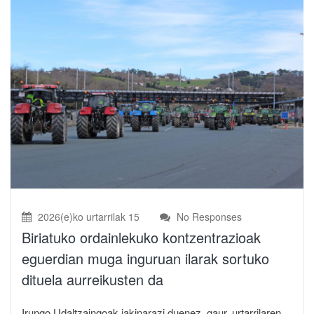
2026(e)ko urtarrilak 15
No Responses
Biriatuko ordainlekuko kontzentrazioak
eguerdian muga inguruan ilarak sortuko
dituela aurreikusten da
Irungo Udaltzaingoak jakinarazi duenez, gaur, urtarrilaren