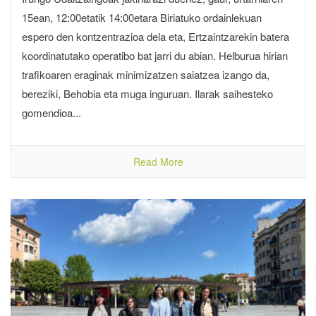
15ean, 12:00etatik 14:00etara Biriatuko ordainlekuan
espero den kontzentrazioa dela eta, Ertzaintzarekin batera
koordinatutako operatibo bat jarri du abian. Helburua hirian
trafikoaren eraginak minimizatzen saiatzea izango da,
bereziki, Behobia eta muga inguruan. Ilarak saihesteko
gomendioa...
Read More