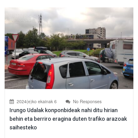
2024(e)ko ekainak 6
No Responses
Irungo Udalak konponbideak nahi ditu hirian
behin eta berriro eragina duten trafiko arazoak
saihesteko