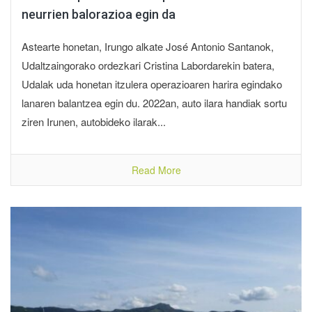
neurrien balorazioa egin da
Astearte honetan, Irungo alkate José Antonio Santanok,
Udaltzaingorako ordezkari Cristina Labordarekin batera,
Udalak uda honetan itzulera operazioaren harira egindako
lanaren balantzea egin du. 2022an, auto ilara handiak sortu
ziren Irunen, autobideko ilarak...
Read More