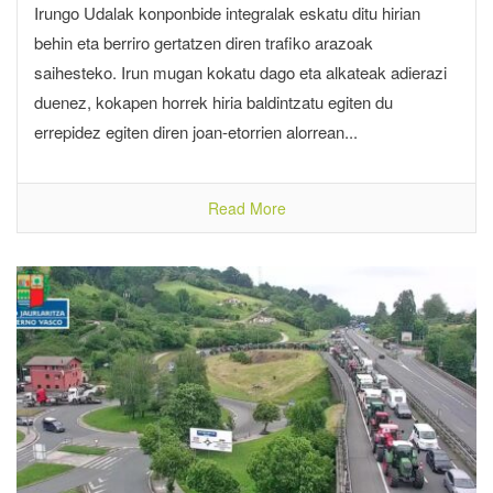
Irungo Udalak konponbide integralak eskatu ditu hirian
behin eta berriro gertatzen diren trafiko arazoak
saihesteko. Irun mugan kokatu dago eta alkateak adierazi
duenez, kokapen horrek hiria baldintzatu egiten du
errepidez egiten diren joan-etorrien alorrean...
Read More