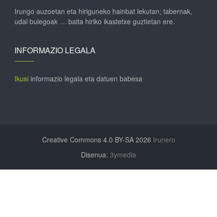
Irungo auzoetan eta hiriguneko hainbat lekutan; tabernak,
udal bulegoak … baita hiriko ikastetxe guztietan ere.
INFORMAZIO LEGALA
Ikusi
informazio legala eta datuen babesa
Creative Commons 4.0 BY-SA 2026
Irunero
Disenua:
3ymedia