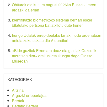
Ohiturak eta kultura nagusi 2026ko Euskal Jiraren
argazki galerian
Identifikazio biometrikoko sistema berriari esker
bilatutako pertsona bat atxilotu dute Irunen
Irungo Udalak errepideetako lanak modu ordenatuan
antolatzeko eskatu dio Aldundiari
«Bide guztiak Erromara doaz eta guztiak Cuzcotik
ateratzen dira» erakusketa ikusgai dago Oiasso
Museoan
KATEGORIAK
Aitzina
Argazki-erreportajea
Berriak
Bertatik Bertara