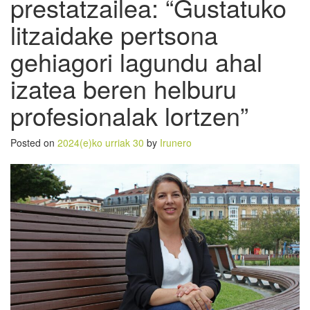
prestatzailea: “Gustatuko
litzaidake pertsona
gehiagori lagundu ahal
izatea beren helburu
profesionalak lortzen”
Posted on
2024(e)ko urriak 30
by
Irunero