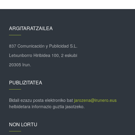
ARGITARATZAILEA
837 Comunicación y Publicidad S.L.
Letxunborro Hiribidea 100, 2 eskubi
20305 Irun.
PUBLIZITATEA
Bidali ezazu posta elektroniko bat
jarozena@irunero.eus
helbidetara informazio guztia jasotzeko.
NON LORTU