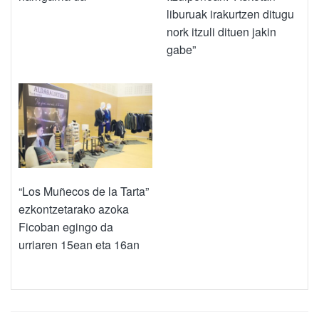
liburuak irakurtzen ditugu
nork itzuli dituen jakin
gabe”
“Los Muñecos de la Tarta”
ezkontzetarako azoka
Ficoban egingo da
urriaren 15ean eta 16an