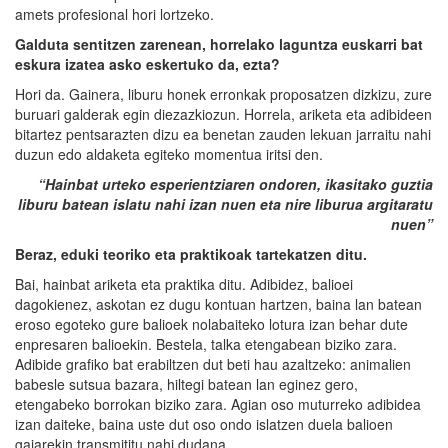
amets profesional hori lortzeko.
Galduta sentitzen zarenean, horrelako laguntza euskarri bat
eskura izatea asko eskertuko da, ezta?
Hori da. Gainera, liburu honek erronkak proposatzen dizkizu, zure
buruari galderak egin diezazkiozun. Horrela, ariketa eta adibideen
bitartez pentsarazten dizu ea benetan zauden lekuan jarraitu nahi
duzun edo aldaketa egiteko momentua iritsi den.
“Hainbat
urteko esperientziaren ondoren, ikasitako guztia
liburu batean
islatu nahi izan nuen eta nire liburua argitaratu
nuen”
Beraz, eduki teoriko eta praktikoak tartekatzen ditu.
Bai, hainbat ariketa eta praktika ditu. Adibidez, balioei
dagokienez, askotan ez dugu kontuan hartzen, baina lan batean
eroso egoteko gure balioek nolabaiteko lotura izan behar dute
enpresaren balioekin. Bestela, talka etengabean biziko zara.
Adibide grafiko bat erabiltzen dut beti hau azaltzeko: animalien
babesle sutsua bazara, hiltegi batean lan eginez gero,
etengabeko borrokan biziko zara. Agian oso muturreko adibidea
izan daiteke, baina uste dut oso ondo islatzen duela balioen
gaiarekin transmititu nahi dudana.