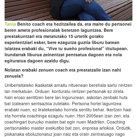
Tania
Benito
coach
eta hezitzailea da, eta maite du pertsonei
beren amets profesionalak betetzen laguntzea. Bere
prestakuntzari eta metatutako 15 urtetik gorako
esperientziari esker, bere ezagutza guztia liburu batean
islatzea erabaki du, “
Vive
tu
sueño
profesional” titulupean.
Irundarrak liburua zeinentzat pentsatua dagoen eta nola
egituratua dagoen azaldu d
ig
u.
Nolatan erabaki z
en
uen
coach
eta prestatzaile izan nahi
zenuela?
Unibertsitateko ikasketak amaitu nituenean berehala sartu nintzen
lan merkatuan. Orduan konturatu nintzen pertsonak ez zirela
hain eroso sentitzen bere lan ingurunean, askotan zenbaki huts
bat izatearen sentsazioa zutelako. Pertsona horiei laguntzea
erabaki nuen, ez liratekeelako horrela sentitu behar. Ikertzen hasi
eta horrela coachinga ezagutu nuen. Hori 2005ean izan zen, eta
coachingari buruzko master bat egin nuen Madrilen. Coaching
pertsonaleko master exekutibo bat zen, enpresa arlokoa. Ordutik,
pixkanaka eboluzionatuz joan naiz eta orain zentratuago nago