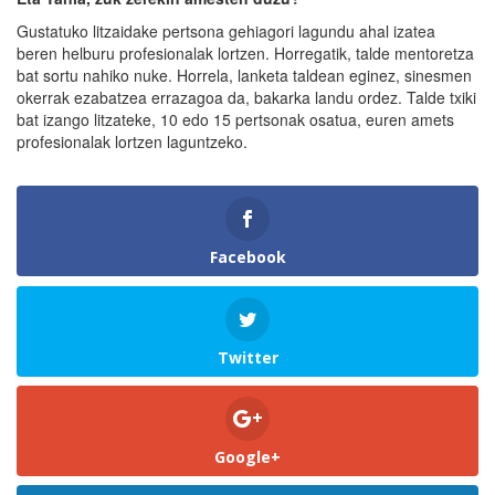
Gustatuko litzaidake pertsona gehiagori lagundu ahal izatea
beren helburu profesionalak lortzen. Horregatik, talde mentoretza
bat sortu nahiko nuke. Horrela, lanketa taldean eginez, sinesmen
okerrak ezabatzea errazagoa da, bakarka landu ordez. Talde txiki
bat izango litzateke, 10 edo 15 pertsonak osatua, euren amets
profesionalak lortzen laguntzeko.
Facebook
Twitter
Google+