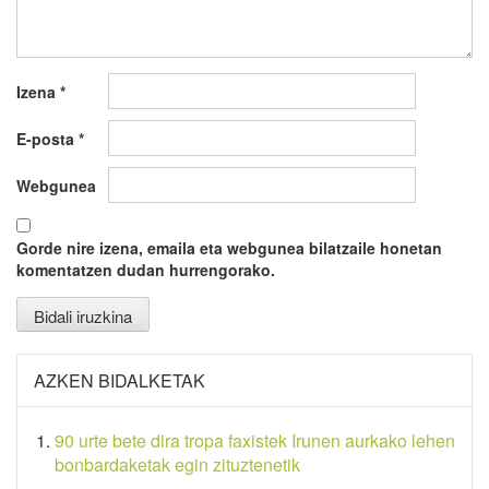
Izena
*
E-posta
*
Webgunea
Gorde nire izena, emaila eta webgunea bilatzaile honetan
komentatzen dudan hurrengorako.
AZKEN BIDALKETAK
90 urte bete dira tropa faxistek Irunen aurkako lehen
bonbardaketak egin zituztenetik