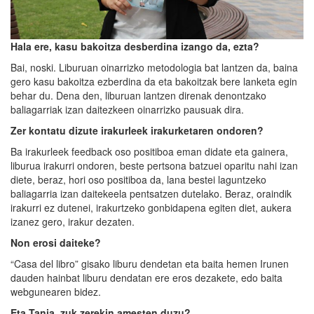
Hala ere, kasu bakoitza desberdina izango da, ezta?
Bai, noski. Liburuan oinarrizko metodologia bat lantzen da, baina
gero kasu bakoitza ezberdina da eta bakoitzak bere lanketa egin
behar du. Dena den, liburuan lantzen direnak denontzako
baliagarriak izan daitezkeen oinarrizko pausuak dira.
Zer kontatu dizute irakurleek irakurketaren ondoren?
Ba irakurleek feedback oso positiboa eman didate eta gainera,
liburua irakurri ondoren, beste pertsona batzuei oparitu nahi izan
diete, beraz, hori oso positiboa da, lana bestei laguntzeko
baliagarria izan daitekeela pentsatzen dutelako. Beraz, oraindik
irakurri ez dutenei, irakurtzeko gonbidapena egiten diet, aukera
izanez gero, irakur dezaten.
Non erosi daiteke?
“Casa del libro” gisako liburu dendetan eta baita hemen Irunen
dauden hainbat liburu dendatan ere eros dezakete, edo baita
webgunearen bidez.
Eta
Tania
, zuk zerekin amesten duzu?