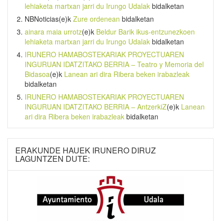
lehiaketa martxan jarri du Irungo Udalak
bidalketan
NBNoticias
(e)k
Zure ordenean
bidalketan
ainara maia urrotz
(e)k
Beldur Barik ikus-entzunezkoen
lehiaketa martxan jarri du Irungo Udalak
bidalketan
IRUNERO HAMABOSTEKARIAK PROYECTUAREN
INGURUAN IDATZITAKO BERRIA – Teatro y Memoria del
Bidasoa
(e)k
Lanean ari dira Ribera beken irabazleak
bidalketan
IRUNERO HAMABOSTEKARIAK PROYECTUAREN
INGURUAN IDATZITAKO BERRIA – AntzerkiZ
(e)k
Lanean
ari dira Ribera beken irabazleak
bidalketan
ERAKUNDE HAUEK IRUNERO DIRUZ
LAGUNTZEN DUTE: