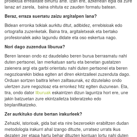
proiektua errealitate bihurtu arte. Izan ere, azkenean egia da zure
lanaz ari zarela, baina ohituta ez zauden formatu batean.
Beraz, erraza
suertatu zaizu
argitalpen lana?
Bidean erronka txikiak aurkitu ditut, adibidez, errebisioak edo
ortografia zuzenketak. Baina tira, argitaletxeak eta bertako
profesionalek asko lagundu didate eta oso eskertua nago.
Nori dago zuzendua liburua?
Beren lanean ondo ez daudelako beren burua berrasmatu nahi
duten pertsonei, lan merkatuan sartu eta benetan gustatzen
zaienera argi eta garbi orientatu nahi duten pertsonei eta beren
negozioarekin bidea egiten ari diren ekintzaileei zuzenduta dago.
Orduan sortzen baitira lehen zailtasunak, ez dizutelako ondo
ulertzen zure negozioaz eta erronkez hitz egiten duzunean. Eta,
tira, ondo dator
liburuak
eskaintzen dizun laguntza hori ere, une
jakin batzuetan zure ekintzailetza bideratzeko edo
birplanifikatzeko.
Zer aurkituko dute bertan irakurleek?
Zehazki, istorioak, gida bat eta nire bezeroekin erabiltzen dudan
metodologia irakurri ahal izango dituzte, urratsez urrats ikus
dezaten zer etapa hartu behar dituzten kontuan lortu nahi duten