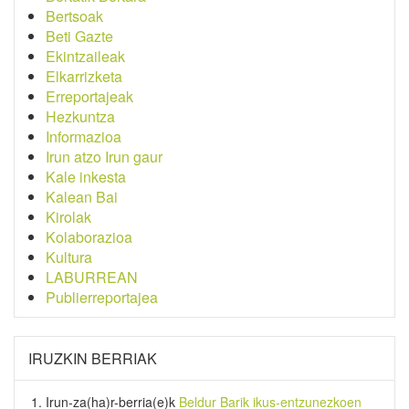
Bertsoak
Beti Gazte
Ekintzaileak
Elkarrizketa
Erreportajeak
Hezkuntza
Informazioa
Irun atzo Irun gaur
Kale inkesta
Kalean Bai
Kirolak
Kolaborazioa
Kultura
LABURREAN
Publierreportajea
IRUZKIN BERRIAK
Irun-za(ha)r-berria
(e)k
Beldur Barik ikus-entzunezkoen