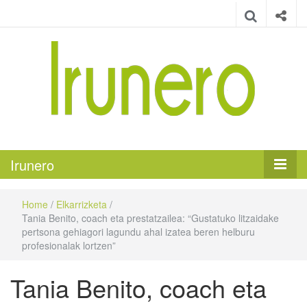
Irunero
Irungo euskarazko aldizkaria
Irunero
Home
/
Elkarrizketa
/
Tania Benito, coach eta prestatzailea: “Gustatuko litzaidake
pertsona gehiagori lagundu ahal izatea beren helburu
profesionalak lortzen”
Tania Benito, coach eta