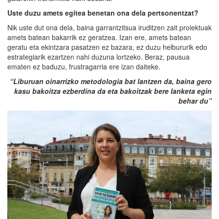
Uste duzu amets egitea
benetan
ona dela pertsonentzat?
Nik uste dut ona dela, baina garrantzitsua iruditzen zait proiektuak
amets batean bakarrik ez geratzea. Izan ere, amets batean
geratu eta ekintzara pasatzen ez bazara, ez duzu helbururik edo
estrategiarik ezartzen nahi duzuna lortzeko. Beraz, pausua
ematen ez baduzu, frustragarria ere izan daiteke.
“Liburuan oinarrizko metodologia bat lantzen da, baina gero
kasu bakoitza ezberdina da eta bakoitzak bere lanketa egin
behar du”