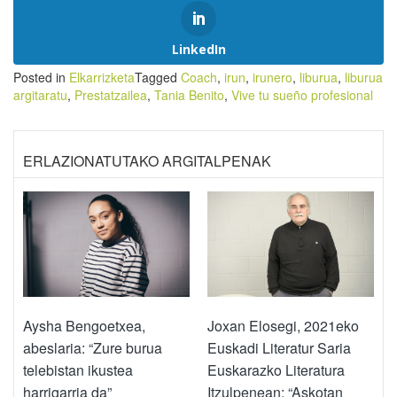
LinkedIn
Posted in
Elkarrizketa
Tagged
Coach
,
irun
,
irunero
,
liburua
,
liburua
argitaratu
,
Prestatzailea
,
Tania Benito
,
Vive tu sueño profesional
ERLAZIONATUTAKO ARGITALPENAK
Aysha Bengoetxea,
Joxan Elosegi, 2021eko
abeslaria: “Zure burua
Euskadi Literatur Saria
telebistan ikustea
Euskarazko Literatura
harrigarria da”
Itzulpenean: “Askotan