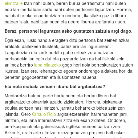
ekintzaile
izan nahi duten, beren burua berrasmatu nahi duten
edo lan merkatuan sartu nahi duten pertsonei laguntzen. Horrela,
hainbat urteko esperientziaren ondoren, ikasitako guztia liburu
batean islatu nahi izan nuen eta neure liburua argitaratu nuen.
Beraz, pertsonei laguntzea asko gustatzen zaizula argi dago.
Egia esan, ilusio handia eragiten dizu pertsona bat zeinen azkar
eraldatu daitekeen ikusteak, batez ere lan ingurunean.
Langabezian eta lanik aurkitu gabe urteak zeramatzaten
pertsonekin lan egin dut eta pozgarria izan da bai fisikoki zein
animoz berriro
lana bilatzeko
gogo hori nola berreskuratzen zuten
ikustea. Izan ere, lehenagoko egoera ondorengo aldaketa hori da
benetan gogobetetzen eta ilusionatzen nauena.
Eta nola erabaki zenuen liburu bat argitaratzea?
Mentoretza batean parte hartu nuen eta bertan liburu bat
argitaratzeko oinarriak azaldu zizkidaten. Horrela, pixkanaka
edukia sortzen hasi nintzen, jarraitu beharreko bidea zein zen
jakinda. Gero
Círculo Rojo
argitaletxearekin harremanetan jarri
nintzen, eta lana interesatzen zitzaiela esan zidaten. Ondoren,
berrikuspenak eta gainerakoak egiteko momentua izan zen.
Azkenik, orain arte niretzat ezezaguna zen prozesu bati esker