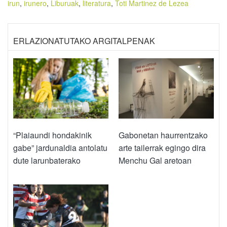
irun
,
irunero
,
Liburuak
,
literatura
,
Toti Martinez de Lezea
ERLAZIONATUTAKO ARGITALPENAK
“Plaiaundi hondakinik
Gabonetan haurrentzako
gabe” jardunaldia antolatu
arte tailerrak egingo dira
dute larunbaterako
Menchu Gal aretoan