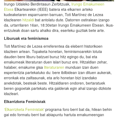
Irungo Udaleko Berdintasun Zerbitzuak,
Irungo Emakumeen
Etxea
Elkartearekin (IEEE) batera eta elkarren arteko
kudeaketaren esparruaren barruan, Toti Martínez de Lezea
idazlearen
hitzaldi
bat antolatu dute. Datorren ostiralean izango
da, urtarrilaren 16an, 18:30etan Irungo Emakumeen Etxean. Ikus-
entzuleak doan sartu ahalko dira, eserleku guztiak bete arte.
Liburuak eta feminismoa
Toti Martínez de Lezea erreferentea da eleberri historikoen
idazleen artean. Topaketa honetan, feminismoarekin lotuta
dauden bere liburu batzuei buruz hitz egingo du, bai eta
emakumeak literaturan duen islari buruz ere. Hitzaldian zehar,
halaber, emakume gisa
literaturaren
munduan izan duen
esperientzia partekatuko du: bere ibilbidean izan dituen aukerak,
erronkak eta zailtasunak, eta arlo honetan bizi izandako
anekdotak, besteak beste. Hitzaldiaren ondoren, bertaratuek
beren gogoetak partekatu eta galderak egin ahal izango dizkiote
idazleari.
Elkarrizketa Feministak
‘Elkarrizketa Feministak
‘ programa foro berri bat da, hilean behin
gai edo formatu berri bat abiapuntu hartuta emakumeengan