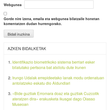
Webgunea
Gorde nire izena, emaila eta webgunea bilatzaile honetan
komentatzen dudan hurrengorako.
AZKEN BIDALKETAK
Identifikazio biometrikoko sistema berriari esker
bilatutako pertsona bat atxilotu dute Irunen
Irungo Udalak errepideetako lanak modu ordenatuan
antolatzeko eskatu dio Aldundiari
«Bide guztiak Erromara doaz eta guztiak Cuzcotik
ateratzen dira» erakusketa ikusgai dago Oiasso
Museoan