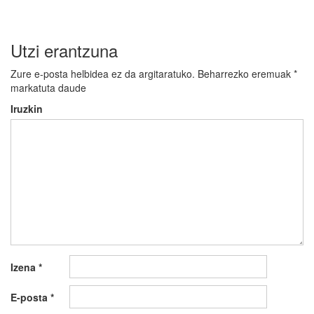
Utzi erantzuna
Zure e-posta helbidea ez da argitaratuko.
Beharrezko eremuak
*
markatuta daude
Iruzkin
Izena
*
E-posta
*