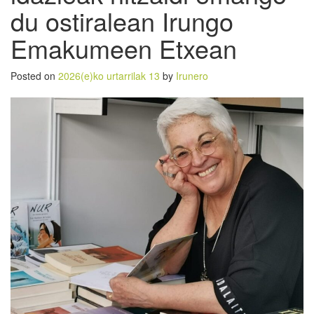
du ostiralean Irungo
Emakumeen Etxean
Posted on
2026(e)ko urtarrilak 13
by
Irunero