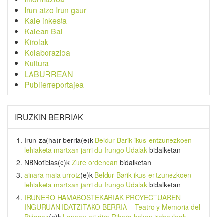
Irun atzo Irun gaur
Kale inkesta
Kalean Bai
Kirolak
Kolaborazioa
Kultura
LABURREAN
Publierreportajea
IRUZKIN BERRIAK
Irun-za(ha)r-berria
(e)k
Beldur Barik ikus-entzunezkoen
lehiaketa martxan jarri du Irungo Udalak
bidalketan
NBNoticias
(e)k
Zure ordenean
bidalketan
ainara maia urrotz
(e)k
Beldur Barik ikus-entzunezkoen
lehiaketa martxan jarri du Irungo Udalak
bidalketan
IRUNERO HAMABOSTEKARIAK PROYECTUAREN
INGURUAN IDATZITAKO BERRIA – Teatro y Memoria del
Bidasoa
(e)k
Lanean ari dira Ribera beken irabazleak