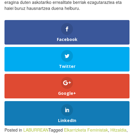
eragina duten askotariko errealitate berriak ezagutaraztea eta
haiei buruz hausnartzea duena helburu.
Facebook
Twitter
Google+
LinkedIn
Posted in
LABURREAN
Tagged
Elkarrizketa Feministak
,
Hitzaldia
,