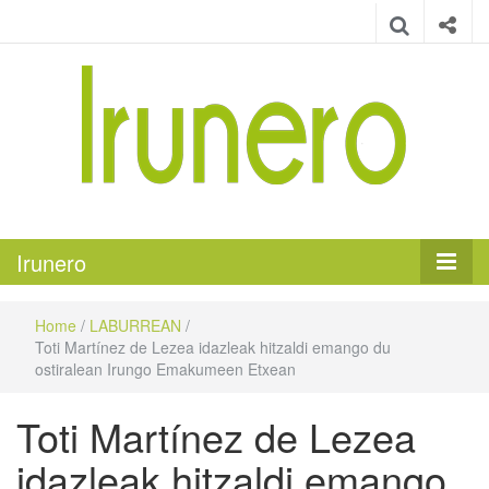
Irunero
Irungo euskarazko aldizkaria
Irunero
Home
/
LABURREAN
/
Toti Martínez de Lezea idazleak hitzaldi emango du
ostiralean Irungo Emakumeen Etxean
Toti Martínez de Lezea
idazleak hitzaldi emango