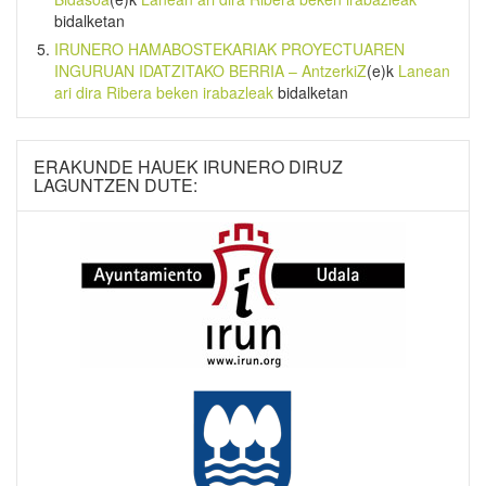
bidalketan
IRUNERO HAMABOSTEKARIAK PROYECTUAREN
INGURUAN IDATZITAKO BERRIA – AntzerkiZ
(e)k
Lanean
ari dira Ribera beken irabazleak
bidalketan
ERAKUNDE HAUEK IRUNERO DIRUZ
LAGUNTZEN DUTE: