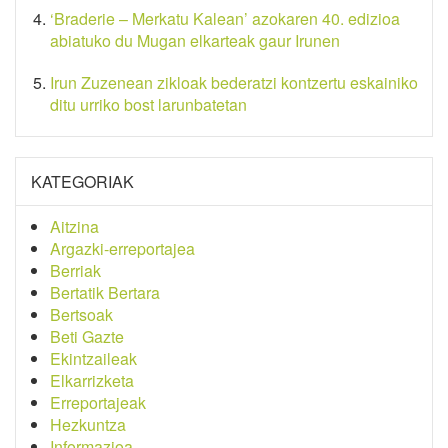
‘Braderie – Merkatu Kalean’ azokaren 40. edizioa
abiatuko du Mugan elkarteak gaur Irunen
Irun Zuzenean zikloak bederatzi kontzertu eskainiko
ditu urriko bost larunbatetan
KATEGORIAK
Aitzina
Argazki-erreportajea
Berriak
Bertatik Bertara
Bertsoak
Beti Gazte
Ekintzaileak
Elkarrizketa
Erreportajeak
Hezkuntza
Informazioa