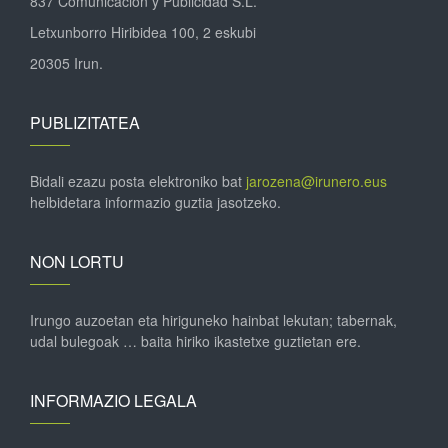
837 Comunicación y Publicidad S.L.
Letxunborro Hiribidea 100, 2 eskubi
20305 Irun.
PUBLIZITATEA
Bidali ezazu posta elektroniko bat
jarozena@irunero.eus
helbidetara informazio guztia jasotzeko.
NON LORTU
Irungo auzoetan eta hiriguneko hainbat lekutan; tabernak,
udal bulegoak … baita hiriko ikastetxe guztietan ere.
INFORMAZIO LEGALA