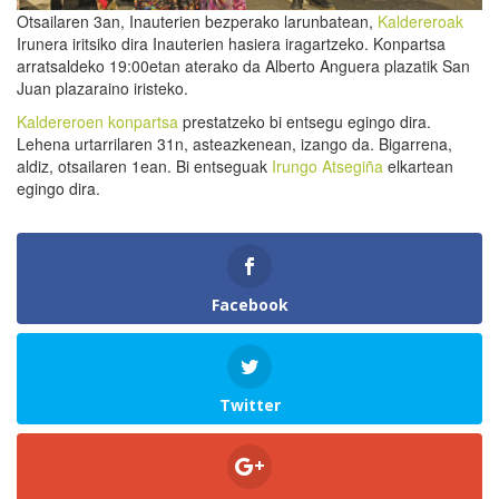
Otsailaren 3an, Inauterien bezperako larunbatean,
Kaldereroak
Irunera iritsiko dira Inauterien hasiera iragartzeko. Konpartsa
arratsaldeko 19:00etan aterako da Alberto Anguera plazatik San
Juan plazaraino iristeko.
Kaldereroen konpartsa
prestatzeko bi entsegu egingo dira.
Lehena urtarrilaren 31n, asteazkenean, izango da. Bigarrena,
aldiz, otsailaren 1ean. Bi entseguak
Irungo Atsegiña
elkartean
egingo dira.
Facebook
Twitter