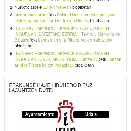
NBNoticias
(e)k
Zure ordenean
bidalketan
ainara maia urrotz
(e)k
Beldur Barik ikus-entzunezkoen
lehiaketa martxan jarri du Irungo Udalak
bidalketan
IRUNERO HAMABOSTEKARIAK PROYECTUAREN
INGURUAN IDATZITAKO BERRIA – Teatro y Memoria del
Bidasoa
(e)k
Lanean ari dira Ribera beken irabazleak
bidalketan
IRUNERO HAMABOSTEKARIAK PROYECTUAREN
INGURUAN IDATZITAKO BERRIA – AntzerkiZ
(e)k
Lanean
ari dira Ribera beken irabazleak
bidalketan
ERAKUNDE HAUEK IRUNERO DIRUZ
LAGUNTZEN DUTE: