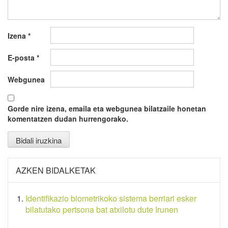
Izena
*
E-posta
*
Webgunea
Gorde nire izena, emaila eta webgunea bilatzaile honetan
komentatzen dudan hurrengorako.
AZKEN BIDALKETAK
Identifikazio biometrikoko sistema berriari esker
bilatutako pertsona bat atxilotu dute Irunen