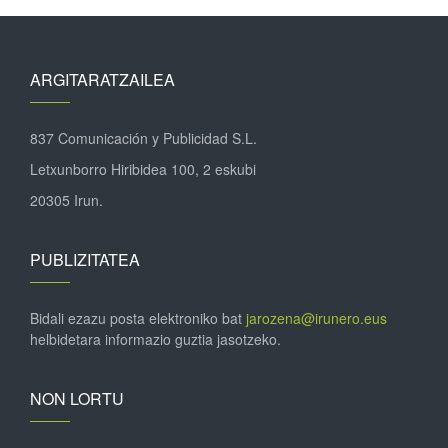
ARGITARATZAILEA
837 Comunicación y Publicidad S.L.
Letxunborro Hiribidea 100, 2 eskubi
20305 Irun.
PUBLIZITATEA
Bidali ezazu posta elektroniko bat
jarozena@irunero.eus
helbidetara informazio guztia jasotzeko.
NON LORTU