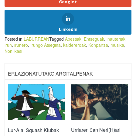
Google+
LinkedIn
Posted in
LABURREAN
Tagged
Abestiak
,
Entseguak
,
inauteriak
,
irun
,
irunero
,
Irungo Atsegiña
,
kaldereroak
,
Konpartsa
,
musika
,
Non ikasi
ERLAZIONATUTAKO ARGITALPENAK
Urriaren 3an Neri(H)ari
Lur-Alai Squash Klubak