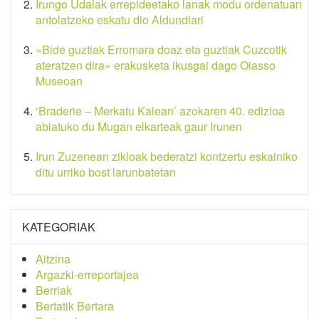
Irungo Udalak errepideetako lanak modu ordenatuan
antolatzeko eskatu dio Aldundiari
«Bide guztiak Erromara doaz eta guztiak Cuzcotik
ateratzen dira» erakusketa ikusgai dago Oiasso
Museoan
‘Braderie – Merkatu Kalean’ azokaren 40. edizioa
abiatuko du Mugan elkarteak gaur Irunen
Irun Zuzenean zikloak bederatzi kontzertu eskainiko
ditu urriko bost larunbatetan
KATEGORIAK
Aitzina
Argazki-erreportajea
Berriak
Bertatik Bertara