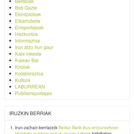
Bertsoak
Beti Gazte
Ekintzaileak
Elkarrizketa
Erreportajeak
Hezkuntza
Informazioa
Irun atzo Irun gaur
Kale inkesta
Kalean Bai
Kirolak
Kolaborazioa
Kultura
LABURREAN
Publierreportajea
IRUZKIN BERRIAK
Irun-za(ha)r-berria
(e)k
Beldur Barik ikus-entzunezkoen
lehiaketa martxan jarri du Irungo Udalak
bidalketan