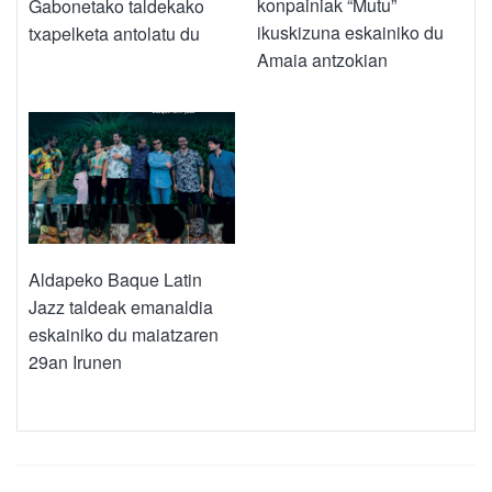
konpainiak “Mutu”
Gabonetako taldekako
ikuskizuna eskainiko du
txapelketa antolatu du
Amaia antzokian
Aldapeko Baque Latin
Jazz taldeak emanaldia
eskainiko du maiatzaren
29an Irunen