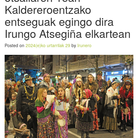
Kaldereroentzako
entseguak egingo dira
Irungo Atsegiña elkartean
Posted on
2024(e)ko urtarrilak 29
by
Irunero