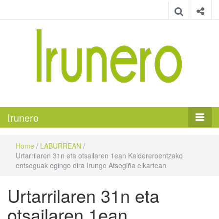
Irunero
Irungo euskarazko aldizkaria
Irunero
Home
/
LABURREAN
/
Urtarrilaren 31n eta otsailaren 1ean Kaldereroentzako
entseguak egingo dira Irungo Atsegiña elkartean
Urtarrilaren 31n eta
otsailaren 1ean