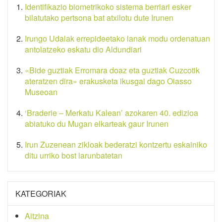
Identifikazio biometrikoko sistema berriari esker
bilatutako pertsona bat atxilotu dute Irunen
Irungo Udalak errepideetako lanak modu ordenatuan
antolatzeko eskatu dio Aldundiari
«Bide guztiak Erromara doaz eta guztiak Cuzcotik
ateratzen dira» erakusketa ikusgai dago Oiasso
Museoan
‘Braderie – Merkatu Kalean’ azokaren 40. edizioa
abiatuko du Mugan elkarteak gaur Irunen
Irun Zuzenean zikloak bederatzi kontzertu eskainiko
ditu urriko bost larunbatetan
KATEGORIAK
Aitzina