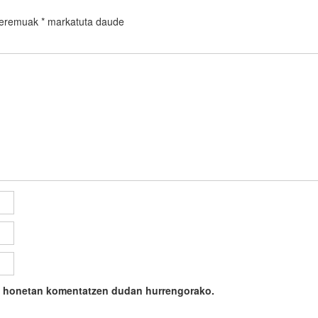
 eremuak
*
markatuta daude
ile honetan komentatzen dudan hurrengorako.