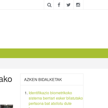
tako
AZKEN BIDALKETAK
Identifikazio biometrikoko
sistema berriari esker bilatutako
pertsona bat atxilotu dute