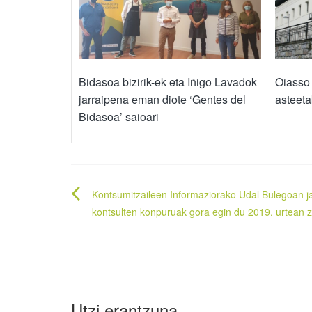
Bidasoa bizirik-ek eta Iñigo Lavadok
Oiasso
jarraipena eman diote ‘Gentes del
asteeta
Bidasoa’ saioari
Bidalketetan
Kontsumitzaileen Informaziorako Udal Bulegoan j
zehar
kontsulten konpuruak gora egin du 2019. urtean 
nabigatu
Utzi erantzuna