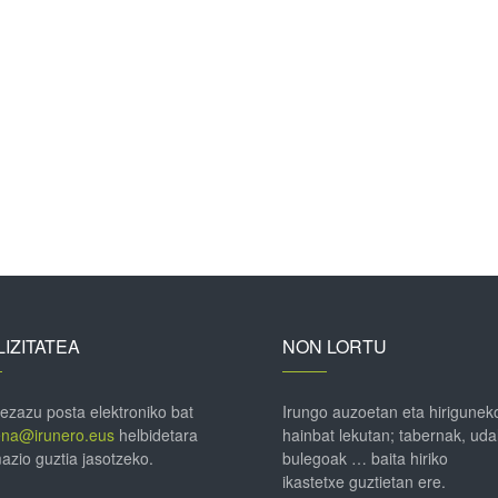
IZITATEA
NON LORTU
 ezazu posta elektroniko bat
Irungo auzoetan eta hirigunek
ena@irunero.eus
helbidetara
hainbat lekutan; tabernak, uda
azio guztia jasotzeko.
bulegoak … baita hiriko
ikastetxe guztietan ere.