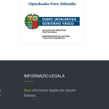
INFORMAZIO LEGALA
o
Ikusi
informazio legala eta datuen
l
babesa