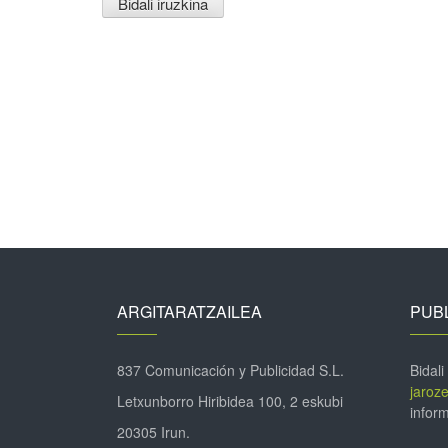
ARGITARATZAILEA
PUBL
837 Comunicación y Publicidad S.L.
Bidali
jaroz
Letxunborro Hiribidea 100, 2 eskubi
inform
20305 Irun.