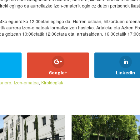
ireki egingo da aurretiazko izen-ematerik egin ez duten pertsonek ikas
 4ko eguerdiko 12:00etan egingo da. Horren ostean, hitzorduen ordena
tik aurrera izen-emateak formalizatzen hasteko. Artaleku eta Azken Po
a goizean 10:00etatik 12:00etara eta, arratsaldean, 16:00etatik 17:00e
Google+
LinkedIn
runero
,
Izen-ematea
,
Kiroldegiak