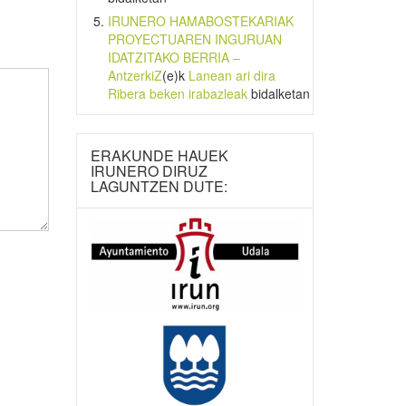
IRUNERO HAMABOSTEKARIAK
PROYECTUAREN INGURUAN
IDATZITAKO BERRIA –
AntzerkiZ
(e)k
Lanean ari dira
Ribera beken irabazleak
bidalketan
ERAKUNDE HAUEK
IRUNERO DIRUZ
LAGUNTZEN DUTE: