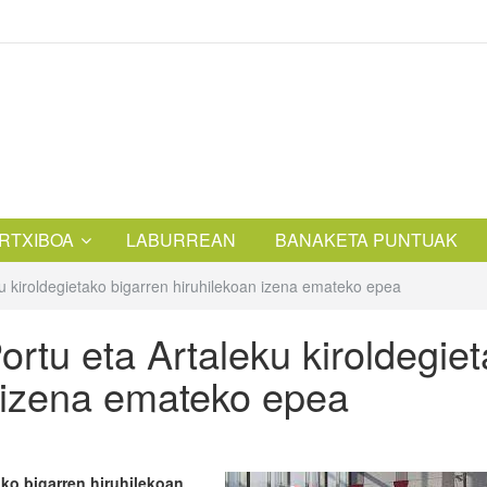
RTXIBOA
LABURREAN
BANAKETA PUNTUAK
u kiroldegietako bigarren hiruhilekoan izena emateko epea
rtu eta Artaleku kiroldegie
n izena emateko epea
ako bigarren hiruhilekoan