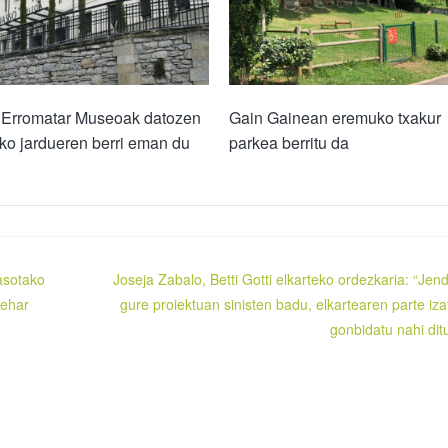
 Erromatar Museoak datozen
Gain Gainean eremuko txakur
ko jardueren berri eman du
parkea berritu da
asotako
Joseja Zabalo, Betti Gotti elkarteko ordezkaria: “Jen
zehar
gure proiektuan sinisten badu, elkartearen parte iza
gonbidatu nahi dit