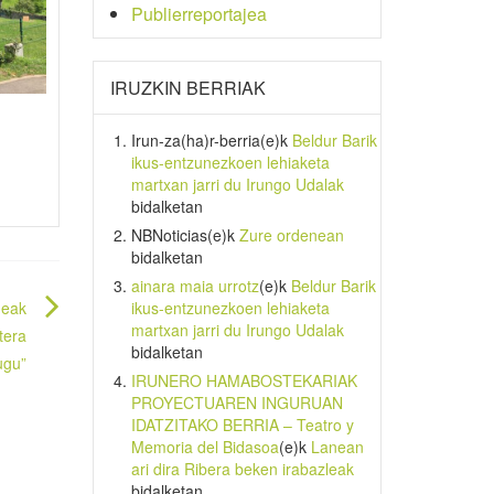
Publierreportajea
IRUZKIN BERRIAK
Irun-za(ha)r-berria
(e)k
Beldur Barik
ikus-entzunezkoen lehiaketa
martxan jarri du Irungo Udalak
bidalketan
NBNoticias
(e)k
Zure ordenean
bidalketan
ainara maia urrotz
(e)k
Beldur Barik
ikus-entzunezkoen lehiaketa
deak
martxan jarri du Irungo Udalak
tera
bidalketan
ugu”
IRUNERO HAMABOSTEKARIAK
PROYECTUAREN INGURUAN
IDATZITAKO BERRIA – Teatro y
Memoria del Bidasoa
(e)k
Lanean
ari dira Ribera beken irabazleak
bidalketan