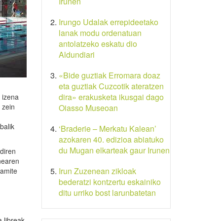
Irunen
Irungo Udalak errepideetako
lanak modu ordenatuan
antolatzeko eskatu dio
Aldundiari
«Bide guztiak Erromara doaz
eta guztiak Cuzcotik ateratzen
dira» erakusketa ikusgai dago
 izena
 zein
Oiasso Museoan
balik
‘Braderie – Merkatu Kalean’
azokaren 40. edizioa abiatuko
du Mugan elkarteak gaur Irunen
diren
nearen
Irun Zuzenean zikloak
ramite
bederatzi kontzertu eskainiko
ditu urriko bost larunbatetan
 libreak