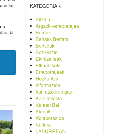
taroetan
KATEGORIAK
Aitzina
Argazki-erreportajea
rtu
Berriak
tara bi
Bertatik Bertara
Bertsoak
Beti Gazte
Ekintzaileak
Elkarrizketa
Erreportajeak
Hezkuntza
Informazioa
Irun atzo Irun gaur
Kale inkesta
Kalean Bai
Kirolak
Kolaborazioa
Kultura
LABURREAN