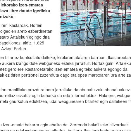
ilekorako izen-ematea
laza libre daude igerileku
entzako.
diren ikastaroak. Horien
irolgedien areto ezberdinetan
astaro Artalekun egingo dira
 dagokionez, aldiz, 1.825
1 Azken Portun.
 bitartez kontsultatu daiteke, kirolaren atalaren barruan. Ikastaroetan
 aukera izango dute webguneko esteka jarraituz. Hortaz gain, Artaleku
betez gero ere ikastaroetarako izen-ematea egiteko aukera egongo da.
k ez diren pertsonei zuzenduta dago eta epea martxoaren 3ra arte za
tan erabilitako prozdura bera jarraituko da abunatu zein abunatuak ez 
aurretiaz eskatuz egin beharko da edo internet bidez. Hala ere, webgu
artela gaurkotua edukitzea, udal webgunearen bitartez egin daitekeen t
an izen-emate bakarra egin ahalko da. Zerrenda bakoitzeko hitzorduak
ngo da udal webgunearen bitartez, beti ere, ikastaro horietarako plaza