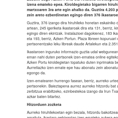
izena emateko epea. Kiroldegietako bigarren hiruh
martxoaren 3ra arte egin ahalko da. Guztira 4.203 p
zein areto ezberdinetan egingo diren 376 ikastaro
Guztira, 376 izango dira hiruhileko honetan eskainiko 
artean, 245 igeriketa ikastaroak dira eta 131, berriz, k
egingo diren ekintzak. Instalazioei dagokienez, 183 ik
eta 193, berriz, Azken Portun. Plaza libreen kopuruari
pertsonentzako leku libreak daude Artalekun eta 2.35
Ikastaroen inguruko informazio guztia udal webgunearen
eman nahi duten pertsonek izen-ematea online egiteko
Azken Portu kiroldegietan topatuko duten inprimakia 
Aurretiazko izen-emate epe hau abonatu zein abonatua
egongo da.
Izen-ematearen hurrengo fasean, berriz, aurreko urtee
pertsonekin. Baieztapena aurrez aurreko hitzordu bat 
zerbitzua erabiltzeko, ezinbestekoa izango da Irun Tx
azkar baten bitartez.
Hitzorduen zozketa
Aurreko hiruhilekoetan egin bezala, hitzordu bakoitze
amaituta, ikastaro gehiagotan izen emateko aukera ego