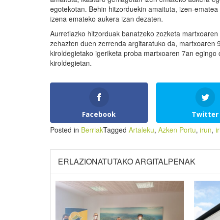
egotekotan. Behin hitzorduekin amaituta, izen-ematea 
izena emateko aukera izan dezaten.
Aurretiazko hitzorduak banatzeko zozketa martxoaren
zehazten duen zerrenda argitaratuko da, martxoaren 9
kiroldegietako igeriketa proba martxoaren 7an egingo d
kiroldegietan.
Facebook
Twitter
Posted in
Berriak
Tagged
Artaleku
,
Azken Portu
,
irun
,
i
ERLAZIONATUTAKO ARGITALPENAK