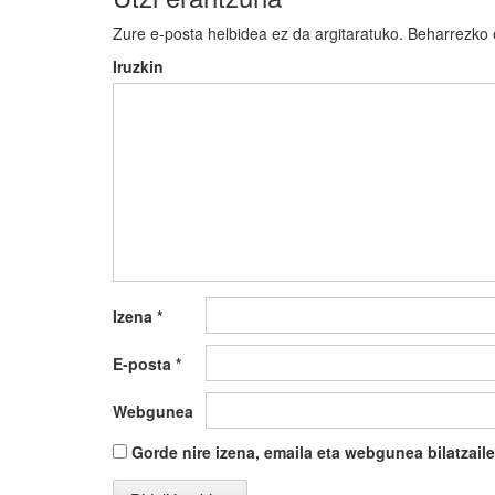
Zure e-posta helbidea ez da argitaratuko.
Beharrezko
Iruzkin
Izena
*
E-posta
*
Webgunea
Gorde nire izena, emaila eta webgunea bilatza