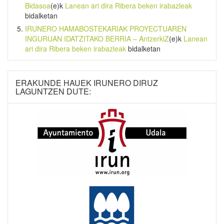
Bidasoa
(e)k
Lanean ari dira Ribera beken irabazleak
bidalketan
IRUNERO HAMABOSTEKARIAK PROYECTUAREN
INGURUAN IDATZITAKO BERRIA – AntzerkiZ
(e)k
Lanean
ari dira Ribera beken irabazleak
bidalketan
ERAKUNDE HAUEK IRUNERO DIRUZ
LAGUNTZEN DUTE: