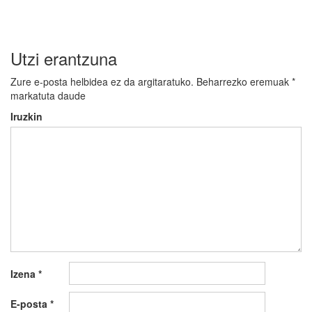
Utzi erantzuna
Zure e-posta helbidea ez da argitaratuko.
Beharrezko eremuak
*
markatuta daude
Iruzkin
Izena
*
E-posta
*