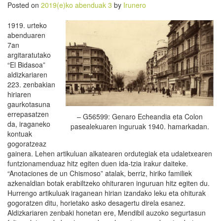
Posted on
2019(e)ko abenduak 3
by
Irunero
1919. urteko
abenduaren
7an
argitaratutako
“El Bidasoa”
aldizkariaren
223. zenbakian
hiriaren
gaurkotasuna
errepasatzen
– G56599: Genaro Echeandia eta Colon
da, iraganeko
pasealekuaren inguruak 1940. hamarkadan.
kontuak
gogoratzeaz
gainera. Lehen artikuluan alkatearen ordutegiak eta udaletxearen
funtzionamenduaz hitz egiten duen ida-tzia irakur daiteke.
“Anotaciones de un Chismoso” atalak, berriz, hiriko familiek
azkenaldian botak erabiltzeko ohituraren inguruan hitz egiten du.
Hurrengo artikuluak iraganean hirian izandako leku eta ohiturak
gogoratzen ditu, horietako asko desagertu direla esanez.
Aldizkariaren zenbaki honetan ere, Mendibil auzoko segurtasun