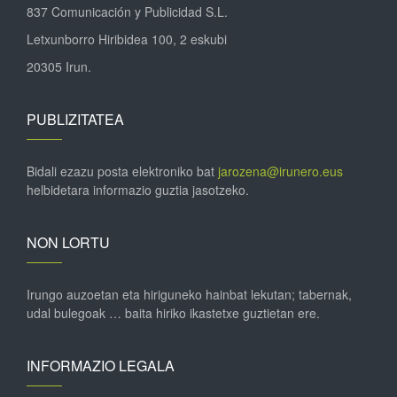
837 Comunicación y Publicidad S.L.
Letxunborro Hiribidea 100, 2 eskubi
20305 Irun.
PUBLIZITATEA
Bidali ezazu posta elektroniko bat
jarozena@irunero.eus
helbidetara informazio guztia jasotzeko.
NON LORTU
Irungo auzoetan eta hiriguneko hainbat lekutan; tabernak,
udal bulegoak … baita hiriko ikastetxe guztietan ere.
INFORMAZIO LEGALA