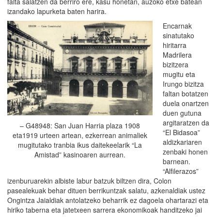
falta salatzen da berriro ere, kasu honetan, auzoko etxe batean
izandako lapurketa baten harira.
Encarnak
sinatutako
hiritarra
Madrilera
bizitzera
mugitu eta
Irungo bizitza
faltan botatzen
duela onartzen
duen gutuna
argitaratzen da
– G48948: San Juan Harria plaza 1908
“El Bidasoa”
eta1919 urteen artean, ezkerrean animaliek
aldizkariaren
mugitutako tranbia ikus daitekeelarik “La
zenbaki honen
Amistad” kasinoaren aurrean.
barnean.
“Alfilerazos”
izenburuarekin albiste labur batzuk biltzen dira, Colon
pasealekuak behar dituen berrikuntzak salatu, azkenaldiak ustez
Ongintza Jaialdiak antolatzeko beharrik ez dagoela ohartarazi eta
hiriko taberna eta jatetxeen sarrera ekonomikoak handitzeko jai