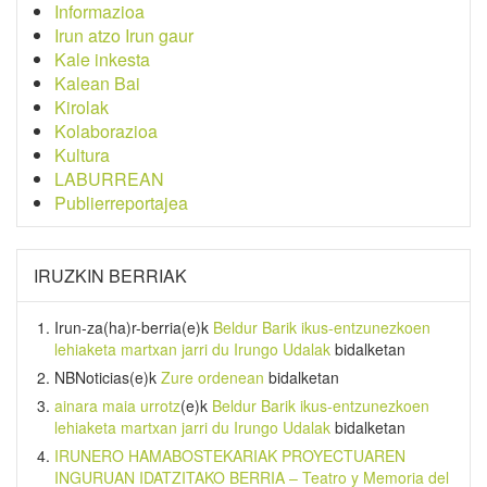
Informazioa
Irun atzo Irun gaur
Kale inkesta
Kalean Bai
Kirolak
Kolaborazioa
Kultura
LABURREAN
Publierreportajea
IRUZKIN BERRIAK
Irun-za(ha)r-berria
(e)k
Beldur Barik ikus-entzunezkoen
lehiaketa martxan jarri du Irungo Udalak
bidalketan
NBNoticias
(e)k
Zure ordenean
bidalketan
ainara maia urrotz
(e)k
Beldur Barik ikus-entzunezkoen
lehiaketa martxan jarri du Irungo Udalak
bidalketan
IRUNERO HAMABOSTEKARIAK PROYECTUAREN
INGURUAN IDATZITAKO BERRIA – Teatro y Memoria del