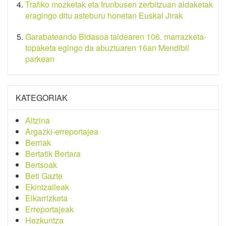
Trafiko mozketak eta Irunbusen zerbitzuan aldaketak
eragingo ditu asteburu honetan Euskal Jirak
Garabateando Bidasoa taldearen 106. marrazketa-
topaketa egingo da abuztuaren 16an Mendibil
parkean
KATEGORIAK
Aitzina
Argazki-erreportajea
Berriak
Bertatik Bertara
Bertsoak
Beti Gazte
Ekintzaileak
Elkarrizketa
Erreportajeak
Hezkuntza