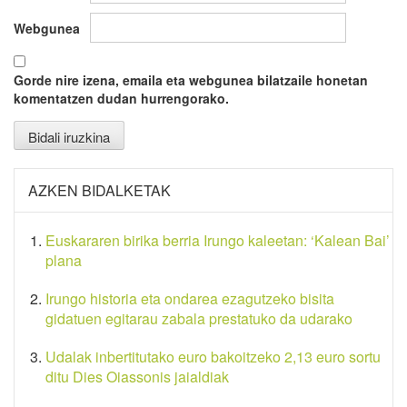
Webgunea
Gorde nire izena, emaila eta webgunea bilatzaile honetan
komentatzen dudan hurrengorako.
AZKEN BIDALKETAK
Euskararen birika berria Irungo kaleetan: ‘Kalean Bai’
plana
Irungo historia eta ondarea ezagutzeko bisita
gidatuen egitarau zabala prestatuko da udarako
Udalak inbertitutako euro bakoitzeko 2,13 euro sortu
ditu Dies Oiassonis jaialdiak