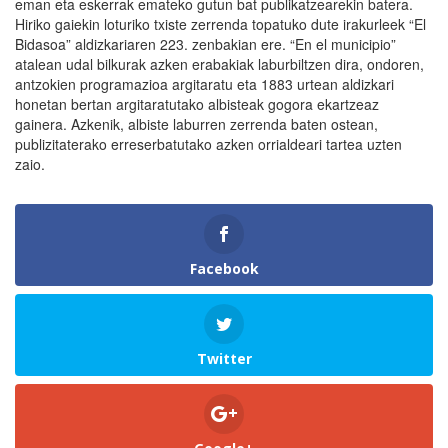
eman eta eskerrak emateko gutun bat publikatzearekin batera.
Hiriko gaiekin loturiko txiste zerrenda topatuko dute irakurleek “El
Bidasoa” aldizkariaren 223. zenbakian ere. “En el municipio”
atalean udal bilkurak azken erabakiak laburbiltzen dira, ondoren,
antzokien programazioa argitaratu eta 1883 urtean aldizkari
honetan bertan argitaratutako albisteak gogora ekartzeaz
gainera. Azkenik, albiste laburren zerrenda baten ostean,
publizitaterako erreserbatutako azken orrialdeari tartea uzten
zaio.
Facebook
Twitter