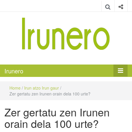
Irunero
Irungo euskarazko aldizkaria
Irunero
Home
/
Irun atzo Irun gaur
/
Zer gertatu zen Irunen orain dela 100 urte?
Zer gertatu zen Irunen
orain dela 100 urte?