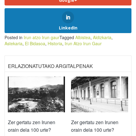
Google+
LinkedIn
Posted in
Irun atzo Irun gaur
Tagged
Albistea
,
Aldizkaria
,
Astekaria
,
El Bidasoa
,
Historia
,
Irun Atzo Irun Gaur
ERLAZIONATUTAKO ARGITALPENAK
Zer gertatu zen Irunen
Zer gertatu zen Irunen
orain dela 100 urte?
orain dela 100 urte?