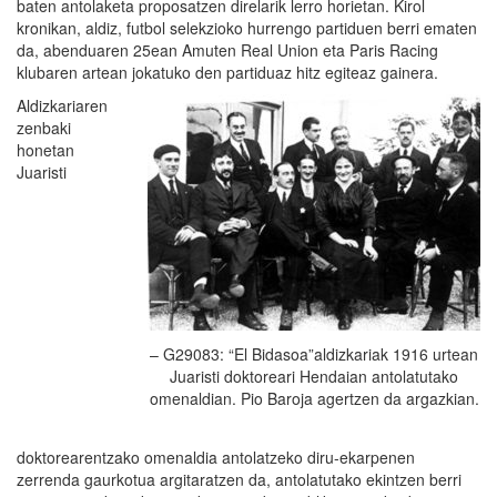
baten antolaketa proposatzen direlarik lerro horietan. Kirol
kronikan, aldiz, futbol selekzioko hurrengo partiduen berri ematen
da, abenduaren 25ean Amuten Real Union eta Paris Racing
klubaren artean jokatuko den partiduaz hitz egiteaz gainera.
Aldizkariaren
zenbaki
honetan
Juaristi
– G29083: “El Bidasoa”aldizkariak 1916 urtean
Juaristi doktoreari Hendaian antolatutako
omenaldian. Pio Baroja agertzen da argazkian.
doktorearentzako omenaldia antolatzeko diru-ekarpenen
zerrenda gaurkotua argitaratzen da, antolatutako ekintzen berri