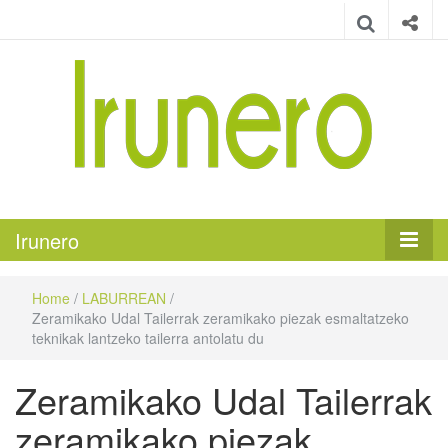
Irunero
Irungo euskarazko aldizkaria
Irunero
Home
/
LABURREAN
/
Zeramikako Udal Tailerrak zeramikako piezak esmaltatzeko
teknikak lantzeko tailerra antolatu du
Zeramikako Udal Tailerrak
zeramikako piezak