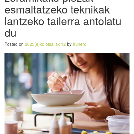
esmaltatzeko teknikak
lantzeko tailerra antolatu
du
Posted on
2025(e)ko otsailak 12
by
Irunero