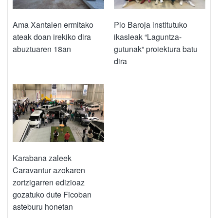
Ama Xantalen ermitako
Pio Baroja institutuko
ateak doan irekiko dira
ikasleak “Laguntza-
abuztuaren 18an
gutunak” proiektura batu
dira
Karabana zaleek
Caravantur azokaren
zortzigarren edizioaz
gozatuko dute Ficoban
asteburu honetan