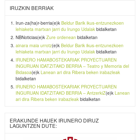
IRUZKIN BERRIAK
Irun-za(ha)r-berria
(e)k
Beldur Barik ikus-entzunezkoen
lehiaketa martxan jarri du Irungo Udalak
bidalketan
NBNoticias
(e)k
Zure ordenean
bidalketan
ainara maia urrotz
(e)k
Beldur Barik ikus-entzunezkoen
lehiaketa martxan jarri du Irungo Udalak
bidalketan
IRUNERO HAMABOSTEKARIAK PROYECTUAREN
INGURUAN IDATZITAKO BERRIA – Teatro y Memoria del
Bidasoa
(e)k
Lanean ari dira Ribera beken irabazleak
bidalketan
IRUNERO HAMABOSTEKARIAK PROYECTUAREN
INGURUAN IDATZITAKO BERRIA – AntzerkiZ
(e)k
Lanean
ari dira Ribera beken irabazleak
bidalketan
ERAKUNDE HAUEK IRUNERO DIRUZ
LAGUNTZEN DUTE: