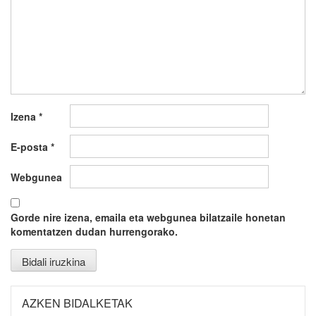
Izena
*
E-posta
*
Webgunea
Gorde nire izena, emaila eta webgunea bilatzaile honetan
komentatzen dudan hurrengorako.
AZKEN BIDALKETAK