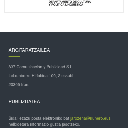
ARGITARATZAILEA
837 Comunicación y Publicidad S.L.
Letxunborro Hiribidea 100, 2 eskubi
20305 Irun.
PUBLIZITATEA
Bidali ezazu posta elektroniko bat
jarozena@irunero.eus
helbidetara informazio guztia jasotzeko.