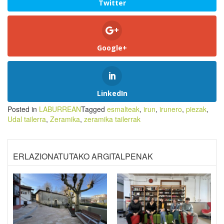
Twitter
Google+
LinkedIn
Posted in
LABURREAN
Tagged
esmalteak
,
irun
,
irunero
,
piezak
,
Udal tailerra
,
Zeramika
,
zeramika tailerrak
ERLAZIONATUTAKO ARGITALPENAK