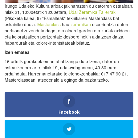
Irungo Udaleko Kultura arloak jakinarazten du datorren ostiralean,
hilak 21, 10:00etatik 18:00etara,
Udal Zeramika Tailerrak
(Pikoketa kalea, 9) “Esmalteak” teknikaren Masterclass bat
eskainiko duela.
Masterclass
hau
zeramikan
esperientzia duten
pertsonei zuzenduta dago, eta oinarri garden eta zuriak oxidoen
eta koloratzaileen portzentaje desberdinekin aldatzean datza,
ñabardurak eta kolore-intentsitateak bilatuz.
Izen ematea
16 urtetik gorakoek eman ahal izango dute izena, datorren
asteazkenera arte, hilak 19, udal-webgunean, 40,80 euro
ordainduta. Harremanetarako telefono-zenbakia: 617 47 90 21.
Masterclassean, atsedenaldia egingo da bazkaltzeko.
Facebook