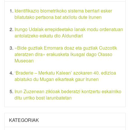
Identifikazio biometrikoko sistema berriari esker
bilatutako pertsona bat atxilotu dute Irunen
Irungo Udalak errepideetako lanak modu ordenatuan
antolatzeko eskatu dio Aldundiari
«Bide guztiak Erromara doaz eta guztiak Cuzcotik
ateratzen dira» erakusketa ikusgai dago Oiasso
Museoan
‘Braderie – Merkatu Kalean’ azokaren 40. edizioa
abiatuko du Mugan elkarteak gaur Irunen
Irun Zuzenean zikloak bederatzi kontzertu eskainiko
ditu urriko bost larunbatetan
KATEGORIAK