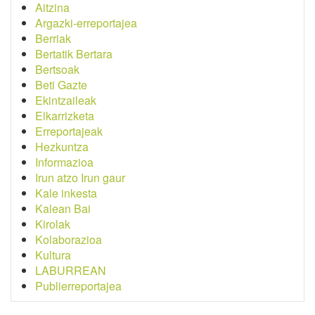
Aitzina
Argazki-erreportajea
Berriak
Bertatik Bertara
Bertsoak
Beti Gazte
Ekintzaileak
Elkarrizketa
Erreportajeak
Hezkuntza
Informazioa
Irun atzo Irun gaur
Kale inkesta
Kalean Bai
Kirolak
Kolaborazioa
Kultura
LABURREAN
Publierreportajea