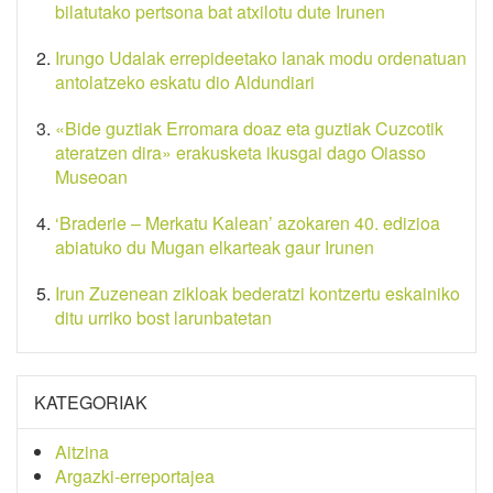
bilatutako pertsona bat atxilotu dute Irunen
Irungo Udalak errepideetako lanak modu ordenatuan
antolatzeko eskatu dio Aldundiari
«Bide guztiak Erromara doaz eta guztiak Cuzcotik
ateratzen dira» erakusketa ikusgai dago Oiasso
Museoan
‘Braderie – Merkatu Kalean’ azokaren 40. edizioa
abiatuko du Mugan elkarteak gaur Irunen
Irun Zuzenean zikloak bederatzi kontzertu eskainiko
ditu urriko bost larunbatetan
KATEGORIAK
Aitzina
Argazki-erreportajea