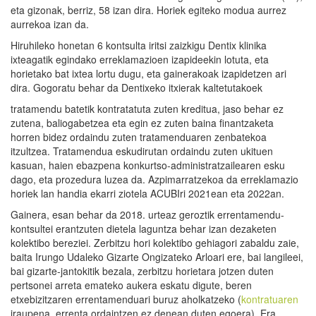
eta gizonak, berriz, 58 izan dira. Horiek egiteko modua aurrez
aurrekoa izan da.
Hiruhileko honetan 6 kontsulta iritsi zaizkigu Dentix klinika
ixteagatik egindako erreklamazioen izapideekin lotuta, eta
horietako bat ixtea lortu dugu, eta gainerakoak izapidetzen ari
dira. Gogoratu behar da Dentixeko itxierak kaltetutakoek
tratamendu batetik kontratatuta zuten kreditua, jaso behar ez
zutena, baliogabetzea eta egin ez zuten baina finantzaketa
horren bidez ordaindu zuten tratamenduaren zenbatekoa
itzultzea. Tratamendua eskudirutan ordaindu zuten ukituen
kasuan, haien ebazpena konkurtso-administratzailearen esku
dago, eta prozedura luzea da. Azpimarratzekoa da erreklamazio
horiek lan handia ekarri ziotela ACUBIri 2021ean eta 2022an.
Gainera, esan behar da 2018. urteaz geroztik errentamendu-
kontsultei erantzuten dietela laguntza behar izan dezaketen
kolektibo bereziei. Zerbitzu hori kolektibo gehiagori zabaldu zaie,
baita Irungo Udaleko Gizarte Ongizateko Arloari ere, bai langileei,
bai gizarte-jantokitik bezala, zerbitzu horietara jotzen duten
pertsonei arreta emateko aukera eskatu digute, beren
etxebizitzaren errentamenduari buruz aholkatzeko (
kontratuaren
iraupena, errenta ordaintzen ez denean duten egoera). Era