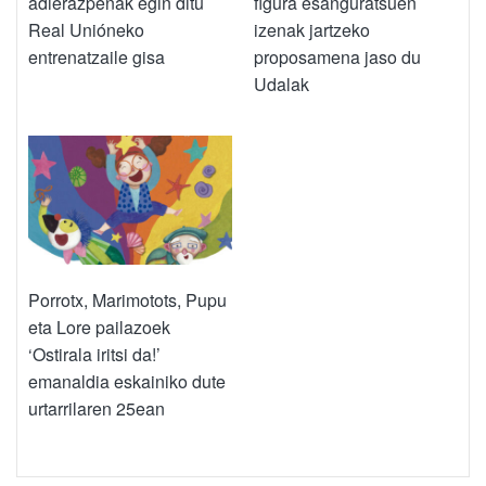
adierazpenak egin ditu
figura esanguratsuen
Real Unióneko
izenak jartzeko
entrenatzaile gisa
proposamena jaso du
Udalak
Porrotx, Marimotots, Pupu
eta Lore pailazoek
‘Ostirala iritsi da!’
emanaldia eskainiko dute
urtarrilaren 25ean