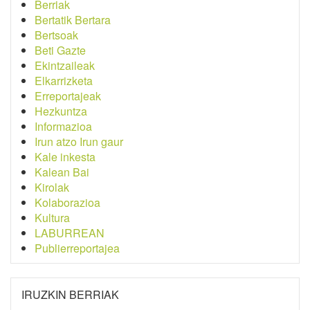
Berriak
Bertatik Bertara
Bertsoak
Beti Gazte
Ekintzaileak
Elkarrizketa
Erreportajeak
Hezkuntza
Informazioa
Irun atzo Irun gaur
Kale inkesta
Kalean Bai
Kirolak
Kolaborazioa
Kultura
LABURREAN
Publierreportajea
IRUZKIN BERRIAK