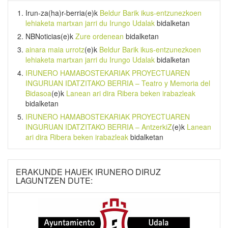
Irun-za(ha)r-berria
(e)k
Beldur Barik ikus-entzunezkoen
lehiaketa martxan jarri du Irungo Udalak
bidalketan
NBNoticias
(e)k
Zure ordenean
bidalketan
ainara maia urrotz
(e)k
Beldur Barik ikus-entzunezkoen
lehiaketa martxan jarri du Irungo Udalak
bidalketan
IRUNERO HAMABOSTEKARIAK PROYECTUAREN
INGURUAN IDATZITAKO BERRIA – Teatro y Memoria del
Bidasoa
(e)k
Lanean ari dira Ribera beken irabazleak
bidalketan
IRUNERO HAMABOSTEKARIAK PROYECTUAREN
INGURUAN IDATZITAKO BERRIA – AntzerkiZ
(e)k
Lanean
ari dira Ribera beken irabazleak
bidalketan
ERAKUNDE HAUEK IRUNERO DIRUZ
LAGUNTZEN DUTE: