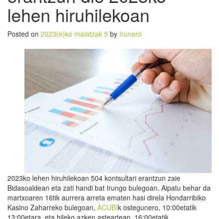
lehen hiruhilekoan
Posted on
2023(e)ko maiatzak 5
by
Irunero
2023ko lehen hiruhilekoan 504 kontsultari erantzun zaie
Bidasoaldean eta zati handi bat Irungo bulegoan. Aipatu behar da
martxoaren 16tik aurrera arreta ematen hasi direla Hondarribiko
Kasino Zaharreko bulegoan,
ACUBI
k ostegunero, 10:00etatik
13:00etara, eta hileko azken asteartean, 16:00etatik