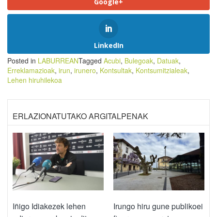
Google+
LinkedIn
Posted in
LABURREAN
Tagged
Acubi
,
Bulegoak
,
Datuak
,
Erreklamazioak
,
irun
,
irunero
,
Kontsultak
,
Kontsumitzialeak
,
Lehen hiruhilekoa
ERLAZIONATUTAKO ARGITALPENAK
Iñigo Idiakezek lehen
Irungo hiru gune publikoei