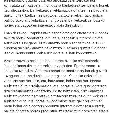
kontratatu zen kasuetan, hori guztia banketxeak zenbateko horiek
itzul diezazkion. Banketxeak erreklamazioa onartzen ez badu eta
gastu horiek itzultzen ez badizkie, balizko erreklamazio judizial
bati buruzko aholkularitza emango zaie, banketxeak zenbateko
horiek eta dagozkien interesak ordain diezazkion.
Esan dezakegu izapidetutako espediente gehienetan erakundeak
faktura horiek ordaintzea lortu dela, dagozkien interesekin eta
auzibidera iritsi gabe. Erreklamazio horien zenbatekoa ia 1.000
eurokoa da erreklamazio bakoitzeko. Oso kasu gutxitan jo behar
izan du kontsumitzaileak auzibidera auzi hau konpontzeko.
Azpimarratzeko beste gai bat Internet bidezko salmentarekin
lotutako kontsultak eta erreklamazioak dira. Epe horretan 10
kontsulta izan dira. Gogoratu behar da kontratazio horiek guztiek
14 eguneko epea dutela atzera egiteko. Kontsulta askok dute
zerikusia epe horrekin, eta, batzuetan, behin epe hori igarota
aurkezten dute erreklamazioa, eta, beraz, aukera gutxi geratzen
dira erreklamazioak ebazteko. Beste batzuetan, erreklamazioa
aurkezteko bezeroarentzako arreta-zerbitzurik ez duen web orria
aurkitzen dute, eta, beraz, bulegotikuste dute gai hori kontuan
hartu behar dela edozein produktu Internet bidez erosi aurretik,
bai eta enpresa horrek produktua itzultzeko zein erosketan atzera