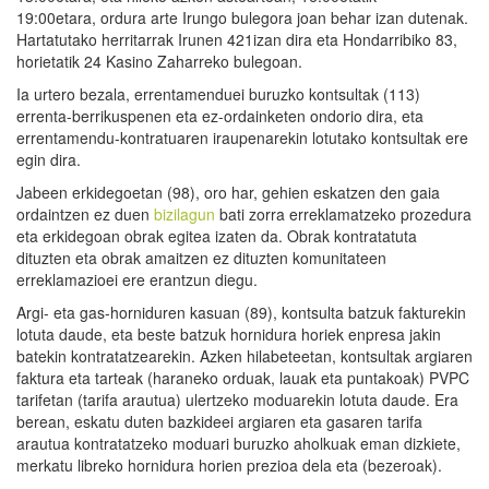
19:00etara, ordura arte Irungo bulegora joan behar izan dutenak.
Hartatutako herritarrak Irunen 421izan dira eta Hondarribiko 83,
horietatik 24 Kasino Zaharreko bulegoan.
Ia urtero bezala, errentamenduei buruzko kontsultak (113)
errenta-berrikuspenen eta ez-ordainketen ondorio dira, eta
errentamendu-kontratuaren iraupenarekin lotutako kontsultak ere
egin dira.
Jabeen erkidegoetan (98), oro har, gehien eskatzen den gaia
ordaintzen ez duen
bizilagun
bati zorra erreklamatzeko prozedura
eta erkidegoan obrak egitea izaten da. Obrak kontratatuta
dituzten eta obrak amaitzen ez dituzten komunitateen
erreklamazioei ere erantzun diegu.
Argi- eta gas-horniduren kasuan (89), kontsulta batzuk fakturekin
lotuta daude, eta beste batzuk hornidura horiek enpresa jakin
batekin kontratatzearekin. Azken hilabeteetan, kontsultak argiaren
faktura eta tarteak (haraneko orduak, lauak eta puntakoak) PVPC
tarifetan (tarifa arautua) ulertzeko moduarekin lotuta daude. Era
berean, eskatu duten bazkideei argiaren eta gasaren tarifa
arautua kontratatzeko moduari buruzko aholkuak eman dizkiete,
merkatu libreko hornidura horien prezioa dela eta (bezeroak).