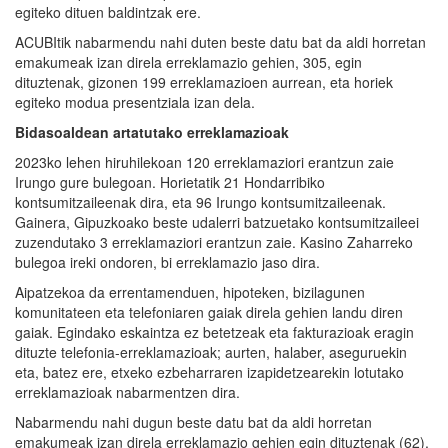
egiteko dituen baldintzak ere.
ACUBItik nabarmendu nahi duten beste datu bat da aldi horretan
emakumeak izan direla erreklamazio gehien, 305, egin
dituztenak, gizonen 199 erreklamazioen aurrean, eta horiek
egiteko modua presentziala izan dela.
Bidasoaldean artatutako erreklamazioak
2023ko lehen hiruhilekoan 120 erreklamaziori erantzun zaie
Irungo gure bulegoan. Horietatik 21 Hondarribiko
kontsumitzaileenak dira, eta 96 Irungo kontsumitzaileenak.
Gainera, Gipuzkoako beste udalerri batzuetako kontsumitzaileei
zuzendutako 3 erreklamaziori erantzun zaie. Kasino Zaharreko
bulegoa ireki ondoren, bi erreklamazio jaso dira.
Aipatzekoa da errentamenduen, hipoteken, bizilagunen
komunitateen eta telefoniaren gaiak direla gehien landu diren
gaiak. Egindako eskaintza ez betetzeak eta fakturazioak eragin
dituzte telefonia-erreklamazioak; aurten, halaber, aseguruekin
eta, batez ere, etxeko ezbeharraren izapidetzearekin lotutako
erreklamazioak nabarmentzen dira.
Nabarmendu nahi dugun beste datu bat da aldi horretan
emakumeak izan direla erreklamazio gehien egin dituztenak (62),