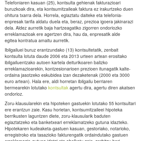
Telefoniaren kasuan (25), kontsulta gehienak fakturazioari
buruzkoak dira, eta kontsumitzaileak faktura ez irakurtzeko duen
ohitura txarra dela. Horrela, egiaztatu daiteke eta telefonia-
enpresak tarifa aldatu duela eta, beraz, prezioa igoera jakinarazi
dela. Aldez aurretik baja hartzeagatiko zigorren ondoriozko
erreklamazioak ere agertzen dira, hau da, enpresatik alde
egitea kontratua amaitu aurretik.
Ibilgailuei buruz erantzundako (13) kontsultetatik, zenbait
kontsulta lotuta daude 2006 eta 2013 urteen artean erositako
ibilgailuentzako autoen kartela deiturikoaren balizko
erreklamazioarekin, kontzesionarioen prezioen itunagatik kalte-
ordaina jasotzeko eskubidea izan dezaketenak (2000 eta 3000
euro artean). Hala ere, aldi horretan ibilgailu berriaren
bermearekin lotutako
kontsultak
agertu dira, agertu diren akatsen
ondorioz.
Zoru-klausularekin eta hipoteken gastuekin lotutako 55 kontsultari
ere erantzun zaie. Kasu horietan, kontsumitzaileei hipoteka
berrikusten laguntzen diete, zoru-klausularik baduten
egiaztatzeko eta banketxeari erreklamatzeko gutuna idazteko.
Hipotekaren kudeaketa-gastuen kasuan, gestoriako, notarioko,
erregistroko eta tasazioko fakturengatik ordaindutako gastuen
erreklamazio-gutuna idatzi eta aholkatu zaie, zerbitzu hori