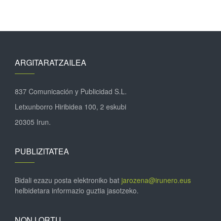
ARGITARATZAILEA
837 Comunicación y Publicidad S.L.
Letxunborro Hiribidea 100, 2 eskubi
20305 Irun.
PUBLIZITATEA
Bidali ezazu posta elektroniko bat
jarozena@irunero.eus
helbidetara informazio guztia jasotzeko.
NON LORTU