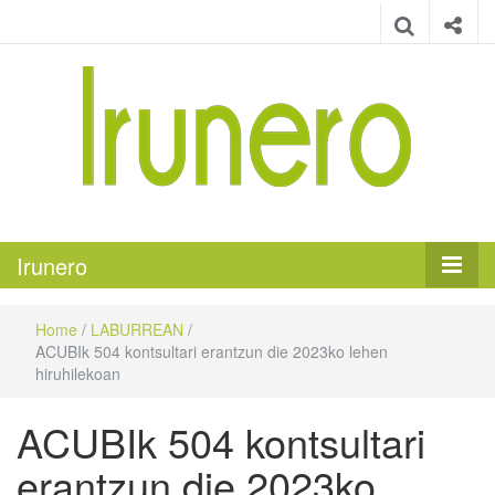
Irunero
Irungo euskarazko aldizkaria
Irunero
Home
/
LABURREAN
/
ACUBIk 504 kontsultari erantzun die 2023ko lehen
hiruhilekoan
ACUBIk 504 kontsultari
erantzun die 2023ko