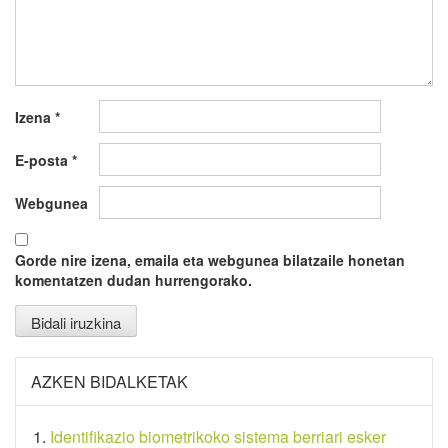
Izena
*
E-posta
*
Webgunea
Gorde nire izena, emaila eta webgunea bilatzaile honetan
komentatzen dudan hurrengorako.
AZKEN BIDALKETAK
Identifikazio biometrikoko sistema berriari esker