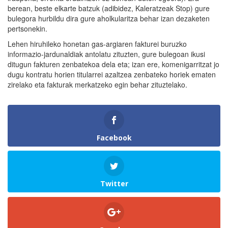
berean, beste elkarte batzuk (adibidez, Kaleratzeak Stop) gure
bulegora hurbildu dira gure aholkularitza behar izan dezaketen
pertsonekin.
Lehen hiruhileko honetan gas-argiaren fakturei buruzko
informazio-jardunaldiak antolatu zituzten, gure bulegoan ikusi
ditugun fakturen zenbatekoa dela eta; izan ere, komenigarritzat jo
dugu kontratu horien titularrei azaltzea zenbateko horiek ematen
zirelako eta fakturak merkatzeko egin behar zituztelako.
Facebook
Twitter