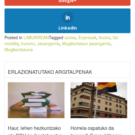
Google+
LinkedIn
Posted in
LABURREAN
Tagged
azoka
,
Enpresak
,
ficoba
,
Go
mobility
,
irunero
,
Jasangarria
,
Mugikortasun jasangarria
,
Mugikortasuna
ERLAZIONATUTAKO ARGITALPENAK
Haur, lehen hezkuntzako
Horrela ospatuko da