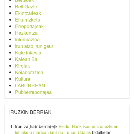
Beti Gazte
Ekintzaileak
Elkarrizketa
Erreportajeak
Hezkuntza
Informazioa
Irun atzo Irun gaur
Kale inkesta
Kalean Bai
Kirolak
Kolaborazioa
Kultura
LABURREAN
Publierreportajea
IRUZKIN BERRIAK
Irun-za(ha)r-berria
(e)k
Beldur Barik ikus-entzunezkoen
lehiaketa martxan jarri du Irungo Udalak
bidalketan