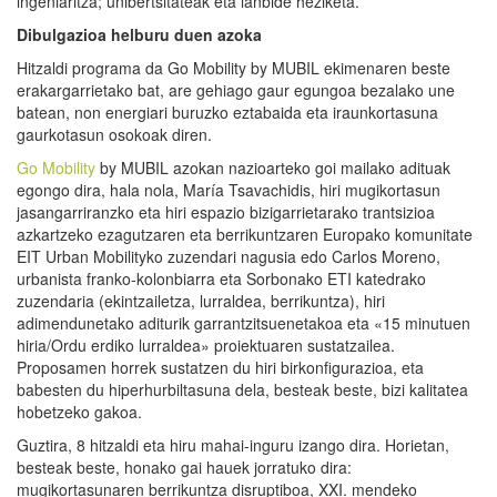
ingeniaritza; unibertsitateak eta lanbide heziketa.
Dibulgazioa helburu duen azoka
Hitzaldi programa da Go Mobility by MUBIL ekimenaren beste
erakargarrietako bat, are gehiago gaur egungoa bezalako une
batean, non energiari buruzko eztabaida eta iraunkortasuna
gaurkotasun osokoak diren.
Go Mobility
by MUBIL azokan nazioarteko goi mailako adituak
egongo dira, hala nola, María Tsavachidis, hiri mugikortasun
jasangarriranzko eta hiri espazio bizigarrietarako trantsizioa
azkartzeko ezagutzaren eta berrikuntzaren Europako komunitate
EIT Urban Mobilityko zuzendari nagusia edo Carlos Moreno,
urbanista franko-kolonbiarra eta Sorbonako ETI katedrako
zuzendaria (ekintzailetza, lurraldea, berrikuntza), hiri
adimendunetako aditurik garrantzitsuenetakoa eta «15 minutuen
hiria/Ordu erdiko lurraldea» proiektuaren sustatzailea.
Proposamen horrek sustatzen du hiri birkonfigurazioa, eta
babesten du hiperhurbiltasuna dela, besteak beste, bizi kalitatea
hobetzeko gakoa.
Guztira, 8 hitzaldi eta hiru mahai-inguru izango dira. Horietan,
besteak beste, honako gai hauek jorratuko dira:
mugikortasunaren berrikuntza disruptiboa, XXI. mendeko