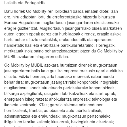
Italiatik eta Portugaldik.
Datu horiek Go Mobility-ren ibilbideari balioa ematen diote; izan
ere, hiru ediziotan lortu du erreferentziazko hitzordu bihurtzea
Europa Hegoaldean mugikortasun jasangarriaren ekosistemako
eragile guztientzat. Mugikortasun jasangarrirako bidea markatzen
duten legeen epeak geroz eta hurbilagoak direnez, eragile askok
hartu behar dituzte erabakiak, erakundeetatik eta operadore
handietatik hasi eta erabiltzaile partikularretaraino. Horregatik,
merkatuak inoiz baino beharrezkoagotzat jotzen du Go Mobility by
MUBIL azokaren hirugarren edizioa.
Go Mobility by MUBIL azokara hurbiltzen direnek mugikortasun
jasangarriaren balio kate guztiko enpresa erakusle ugari aurkituko
dituzte. Edizio honetan, arlo hauetako enpresak nabarmendu
behar dira: mugikortasun jasangarrirako konponbide integralak;
mugikortasun konektatu eta/edo partekaturako konponbideak;
birkarga azpiegiturak; osagaien fabrikatzaileak eta start-up-ak;
energiaren biltegiratzea; aholkularitza enpresak; teknologia eta
ikerketa zentroak; IKTak; garraio sistema adimendunen
hornitzaileak; tranbia, autobus eta auto fabrikatzaileak;
administrazioa eta erakundeak; mugikortasun pertsonaleko
ibilgailuen fabrikatzaileak; klusterrak, haztegiak eta elkarteak;