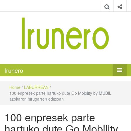
Irunero
Irungo euskarazko aldizkaria
Irunero
Home
/
LABURREAN
/
100 enpresek parte hartuko dute Go Mobility by MUBIL
azokaren hirugarren edizioan
100 enpresek parte
hartuko dute Go Mobility