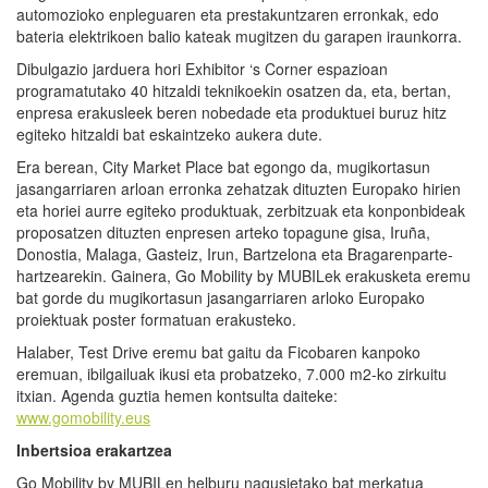
automozioko enpleguaren eta prestakuntzaren erronkak, edo
bateria elektrikoen balio kateak mugitzen du garapen iraunkorra.
Dibulgazio jarduera hori Exhibitor ‘s Corner espazioan
programatutako 40 hitzaldi teknikoekin osatzen da, eta, bertan,
enpresa erakusleek beren nobedade eta produktuei buruz hitz
egiteko hitzaldi bat eskaintzeko aukera dute.
Era berean, City Market Place bat egongo da, mugikortasun
jasangarriaren arloan erronka zehatzak dituzten Europako hirien
eta horiei aurre egiteko produktuak, zerbitzuak eta konponbideak
proposatzen dituzten enpresen arteko topagune gisa, Iruña,
Donostia, Malaga, Gasteiz, Irun, Bartzelona eta Bragarenparte-
hartzearekin. Gainera, Go Mobility by MUBILek erakusketa eremu
bat gorde du mugikortasun jasangarriaren arloko Europako
proiektuak poster formatuan erakusteko.
Halaber, Test Drive eremu bat gaitu da Ficobaren kanpoko
eremuan, ibilgailuak ikusi eta probatzeko, 7.000 m2-ko zirkuitu
itxian. Agenda guztia hemen kontsulta daiteke:
www.gomobility.eus
Inbertsioa erakartzea
Go Mobility by MUBILen helburu nagusietako bat merkatua