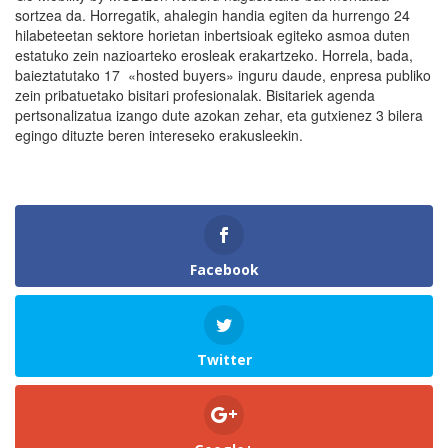
sortzea da. Horregatik, ahalegin handia egiten da hurrengo 24
hilabeteetan sektore horietan inbertsioak egiteko asmoa duten
estatuko zein nazioarteko erosleak erakartzeko. Horrela, bada,
baieztatutako 17 «hosted buyers» inguru daude, enpresa publiko
zein pribatuetako bisitari profesionalak. Bisitariek agenda
pertsonalizatua izango dute azokan zehar, eta gutxienez 3 bilera
egingo dituzte beren intereseko erakusleekin.
Facebook
Twitter