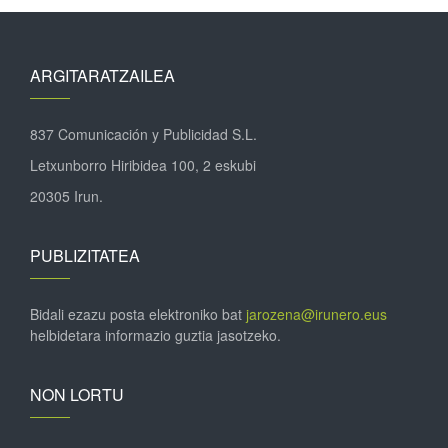
ARGITARATZAILEA
837 Comunicación y Publicidad S.L.
Letxunborro Hiribidea 100, 2 eskubi
20305 Irun.
PUBLIZITATEA
Bidali ezazu posta elektroniko bat
jarozena@irunero.eus
helbidetara informazio guztia jasotzeko.
NON LORTU