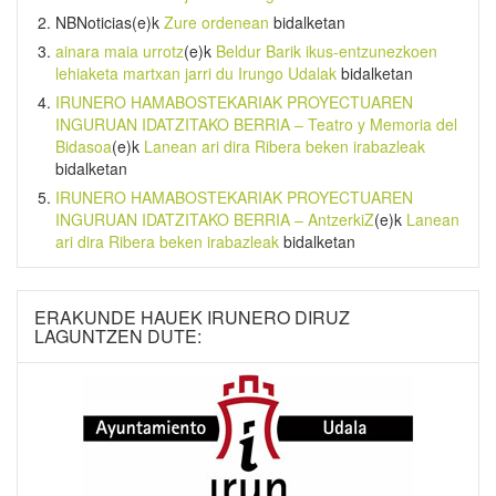
NBNoticias
(e)k
Zure ordenean
bidalketan
ainara maia urrotz
(e)k
Beldur Barik ikus-entzunezkoen
lehiaketa martxan jarri du Irungo Udalak
bidalketan
IRUNERO HAMABOSTEKARIAK PROYECTUAREN
INGURUAN IDATZITAKO BERRIA – Teatro y Memoria del
Bidasoa
(e)k
Lanean ari dira Ribera beken irabazleak
bidalketan
IRUNERO HAMABOSTEKARIAK PROYECTUAREN
INGURUAN IDATZITAKO BERRIA – AntzerkiZ
(e)k
Lanean
ari dira Ribera beken irabazleak
bidalketan
ERAKUNDE HAUEK IRUNERO DIRUZ
LAGUNTZEN DUTE: