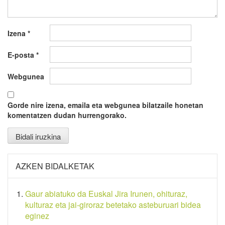
Izena
*
E-posta
*
Webgunea
Gorde nire izena, emaila eta webgunea bilatzaile honetan
komentatzen dudan hurrengorako.
AZKEN BIDALKETAK
Gaur abiatuko da Euskal Jira Irunen, ohituraz,
kulturaz eta jai-giroraz betetako asteburuari bidea
eginez