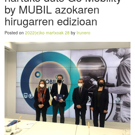
by MUBIL azokaren
hirugarren edizioan
Posted on
2022(e)ko martxoak 28
by
Irunero