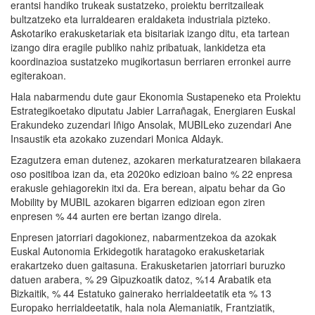
erantsi handiko trukeak sustatzeko, proiektu berritzaileak
bultzatzeko eta lurraldearen eraldaketa industriala pizteko.
Askotariko erakusketariak eta bisitariak izango ditu, eta tartean
izango dira eragile publiko nahiz pribatuak, lankidetza eta
koordinazioa sustatzeko mugikortasun berriaren erronkei aurre
egiterakoan.
Hala nabarmendu dute gaur Ekonomia Sustapeneko eta Proiektu
Estrategikoetako diputatu Jabier Larrañagak, Energiaren Euskal
Erakundeko zuzendari Iñigo Ansolak, MUBILeko zuzendari Ane
Insaustik eta azokako zuzendari Monica Aldayk.
Ezagutzera eman dutenez, azokaren merkaturatzearen bilakaera
oso positiboa izan da, eta 2020ko edizioan baino % 22 enpresa
erakusle gehiagorekin itxi da. Era berean, aipatu behar da Go
Mobility by MUBIL azokaren bigarren edizioan egon ziren
enpresen % 44 aurten ere bertan izango direla.
Enpresen jatorriari dagokionez, nabarmentzekoa da azokak
Euskal Autonomia Erkidegotik haratagoko erakusketariak
erakartzeko duen gaitasuna. Erakusketarien jatorriari buruzko
datuen arabera, % 29 Gipuzkoatik datoz, %14 Arabatik eta
Bizkaitik, % 44 Estatuko gainerako herrialdeetatik eta % 13
Europako herrialdeetatik, hala nola Alemaniatik, Frantziatik,