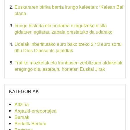
Euskararen birika berria Irungo kaleetan: ‘Kalean Bai’
plana
Irungo historia eta ondarea ezagutzeko bisita
gidatuen egitarau zabala prestatuko da udarako
Udalak inbertitutako euro bakoitzeko 2,13 euro sortu
ditu Dies Oiassonis jaialdiak
Trafiko mozketak eta Irunbusen zerbitzuan aldaketak
eragingo ditu asteburu honetan Euskal Jirak
KATEGORIAK
Aitzina
Argazki-erreportajea
Berriak
Bertatik Bertara
Bertsoak