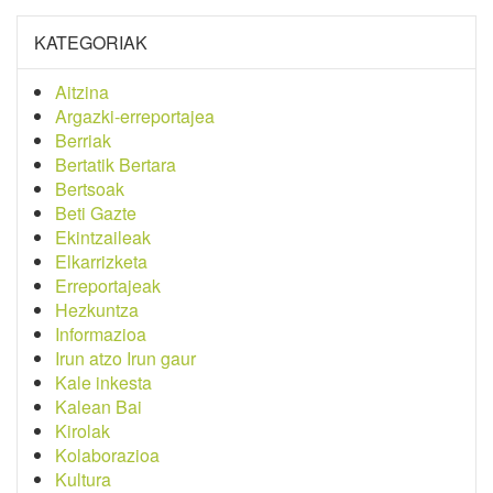
KATEGORIAK
Aitzina
Argazki-erreportajea
Berriak
Bertatik Bertara
Bertsoak
Beti Gazte
Ekintzaileak
Elkarrizketa
Erreportajeak
Hezkuntza
Informazioa
Irun atzo Irun gaur
Kale inkesta
Kalean Bai
Kirolak
Kolaborazioa
Kultura