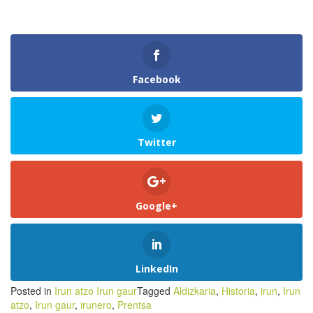
Facebook
Twitter
Google+
LinkedIn
Posted in
Irun atzo Irun gaur
Tagged
Aldizkaria
,
Historia
,
irun
,
Irun
atzo
,
Irun gaur
,
irunero
,
Prentsa