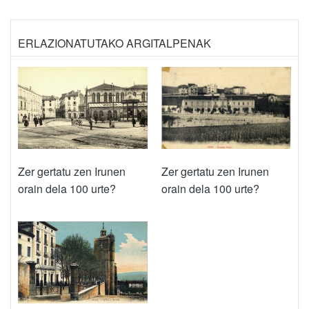
ERLAZIONATUTAKO ARGITALPENAK
Zer gertatu zen Irunen
Zer gertatu zen Irunen
orain dela 100 urte?
orain dela 100 urte?