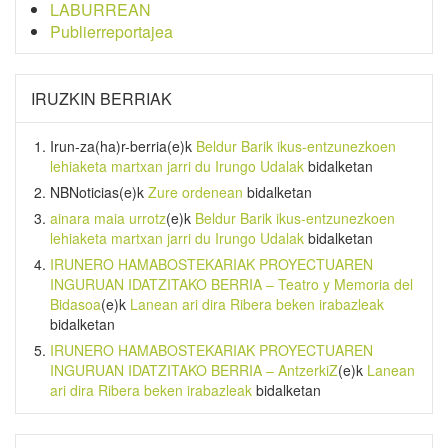
LABURREAN
Publierreportajea
IRUZKIN BERRIAK
Irun-za(ha)r-berria
(e)k
Beldur Barik ikus-entzunezkoen
lehiaketa martxan jarri du Irungo Udalak
bidalketan
NBNoticias
(e)k
Zure ordenean
bidalketan
ainara maia urrotz
(e)k
Beldur Barik ikus-entzunezkoen
lehiaketa martxan jarri du Irungo Udalak
bidalketan
IRUNERO HAMABOSTEKARIAK PROYECTUAREN
INGURUAN IDATZITAKO BERRIA – Teatro y Memoria del
Bidasoa
(e)k
Lanean ari dira Ribera beken irabazleak
bidalketan
IRUNERO HAMABOSTEKARIAK PROYECTUAREN
INGURUAN IDATZITAKO BERRIA – AntzerkiZ
(e)k
Lanean
ari dira Ribera beken irabazleak
bidalketan