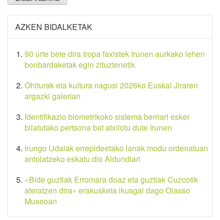
AZKEN BIDALKETAK
90 urte bete dira tropa faxistek Irunen aurkako lehen
bonbardaketak egin zituztenetik
Ohiturak eta kultura nagusi 2026ko Euskal Jiraren
argazki galerian
Identifikazio biometrikoko sistema berriari esker
bilatutako pertsona bat atxilotu dute Irunen
Irungo Udalak errepideetako lanak modu ordenatuan
antolatzeko eskatu dio Aldundiari
«Bide guztiak Erromara doaz eta guztiak Cuzcotik
ateratzen dira» erakusketa ikusgai dago Oiasso
Museoan