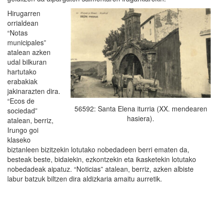
Hirugarren
orrialdean
“Notas
municipales”
atalean azken
udal bilkuran
hartutako
erabakiak
jakinarazten dira.
“Ecos de
56592: Santa Elena iturria (XX. mendearen
sociedad”
hasiera).
atalean, berriz,
Irungo goi
klaseko
biztanleen bizitzekin lotutako nobedadeen berri ematen da,
besteak beste, bidaiekin, ezkontzekin eta ikasketekin lotutako
nobedadeak aipatuz. “Noticias” atalean, berriz, azken albiste
labur batzuk biltzen dira aldizkaria amaitu aurretik.