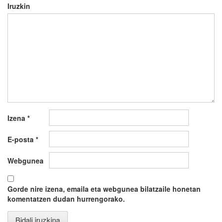
Iruzkin
Izena
*
E-posta
*
Webgunea
Gorde nire izena, emaila eta webgunea bilatzaile honetan
komentatzen dudan hurrengorako.