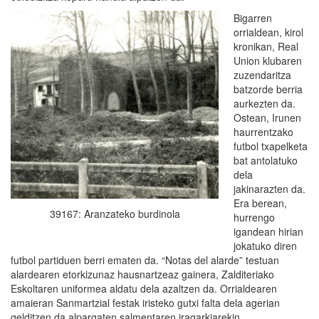
Bigarren
orrialdean, kirol
kronikan, Real
Union klubaren
zuzendaritza
batzorde berria
aurkezten da.
Ostean, Irunen
haurrentzako
futbol txapelketa
bat antolatuko
dela
jakinarazten da.
Era berean,
39167: Aranzateko burdinola
hurrengo
igandean hirian
jokatuko diren
futbol partiduen berri ematen da. “Notas del alarde” testuan
alardearen etorkizunaz hausnartzeaz gainera, Zalditeriako
Eskoltaren uniformea aldatu dela azaltzen da. Orrialdearen
amaieran Sanmartzial festak iristeko gutxi falta dela agerian
gelditzen da alpargaten salmentaren iragarkiarekin.