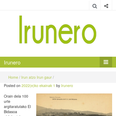
Irunero
Irungo euskarazko aldizkaria
Irunero
Home
/
Irun atzo Irun gaur
/
Posted on
2022(e)ko ekainak 1
by
Irunero
Orain dela 100
urte
argitaratutako El
Bidasoa