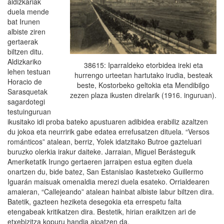
aldizkariak
duela mende
bat Irunen
albiste ziren
gertaerak
biltzen ditu.
Aldizkariko
38615: Iparraldeko etorbidea ireki eta
lehen testuan
hurrengo urteetan hartutako irudia, besteak
Horacio de
beste, Kostorbeko geltokia eta Mendibilgo
Sarasquetak
zezen plaza ikusten direlarik (1916. inguruan).
sagardotegi
testuinguruan
ikusitako idi proba bateko apustuaren adibidea erabiliz azaltzen
du jokoa eta neurririk gabe edatea errefusatzen dituela. “Versos
románticos” atalean, berriz, Yolek idatzitako Butroe gazteluari
buruzko olerkia irakur daiteke. Jarraian, Miguel Berásteguik
Ameriketatik Irungo gertaeren jarraipen estua egiten duela
onartzen du, bide batez, San Estanislao ikastetxeko Guillermo
Iguarán maisuak omenaldia merezi duela esateko. Orrialdearen
amaieran, “Callejeando” atalean hainbat albiste labur biltzen dira.
Batetik, gazteen heziketa desegokia eta errespetu falta
etengabeak kritikatzen dira. Bestetik, hirian eraikitzen ari de
etxebizitza kopuru handia aipatzen da.