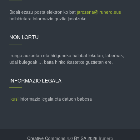
Bidali ezazu posta elektroniko bat
jarozena@irunero.eus
helbidetara informazio guztia jasotzeko.
NON LORTU
Irungo auzoetan eta hiriguneko hainbat lekutan; tabernak,
udal bulegoak … baita hiriko ikastetxe guztietan ere.
INFORMAZIO LEGALA
Ikusi
informazio legala eta datuen babesa
Creative Commons 4.0 BY-SA 2026
Irunero