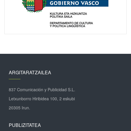
ARGITARATZAILEA
837 Comunicación y Publicidad S.L.
Letxunborro Hiribidea 100, 2 eskubi
20305 Irun.
PUBLIZITATEA