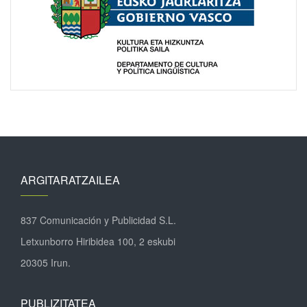
ARGITARATZAILEA
837 Comunicación y Publicidad S.L.
Letxunborro Hiribidea 100, 2 eskubi
20305 Irun.
PUBLIZITATEA