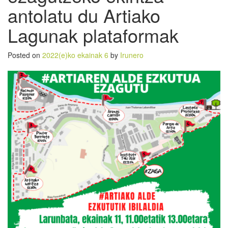
antolatu du Artiako
Lagunak plataformak
Posted on
2022(e)ko ekainak 6
by
Irunero