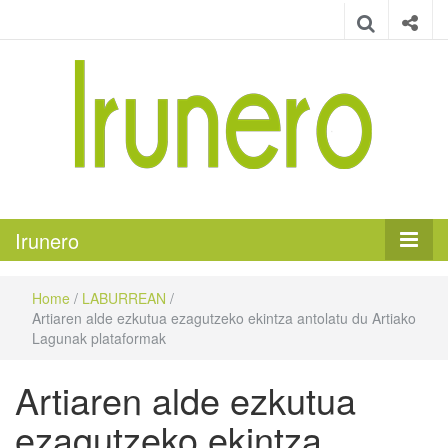
Irunero
Irungo euskarazko aldizkaria
Irunero
Home
/
LABURREAN
/
Artiaren alde ezkutua ezagutzeko ekintza antolatu du Artiako
Lagunak plataformak
Artiaren alde ezkutua
ezagutzeko ekintza