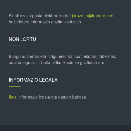
Bidali ezazu posta elektroniko bat
jarozena@irunero.eus
helbidetara informazio guztia jasotzeko.
NON LORTU
Irungo auzoetan eta hiriguneko hainbat lekutan; tabernak,
udal bulegoak … baita hiriko ikastetxe guztietan ere.
INFORMAZIO LEGALA
Ikusi
informazio legala eta datuen babesa