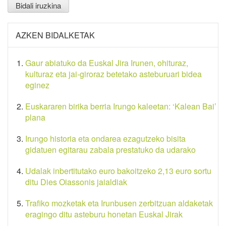
AZKEN BIDALKETAK
Gaur abiatuko da Euskal Jira Irunen, ohituraz,
kulturaz eta jai-giroraz betetako asteburuari bidea
eginez
Euskararen birika berria Irungo kaleetan: ‘Kalean Bai’
plana
Irungo historia eta ondarea ezagutzeko bisita
gidatuen egitarau zabala prestatuko da udarako
Udalak inbertitutako euro bakoitzeko 2,13 euro sortu
ditu Dies Oiassonis jaialdiak
Trafiko mozketak eta Irunbusen zerbitzuan aldaketak
eragingo ditu asteburu honetan Euskal Jirak