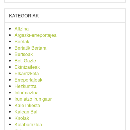
KATEGORIAK
Aitzina
Argazki-erreportajea
Berriak
Bertatik Bertara
Bertsoak
Beti Gazte
Ekintzaileak
Elkarrizketa
Erreportajeak
Hezkuntza
Informazioa
Irun atzo Irun gaur
Kale inkesta
Kalean Bai
Kirolak
Kolaborazioa