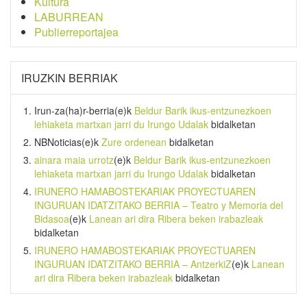
Kultura
LABURREAN
Publierreportajea
IRUZKIN BERRIAK
Irun-za(ha)r-berria
(e)k
Beldur Barik ikus-entzunezkoen
lehiaketa martxan jarri du Irungo Udalak
bidalketan
NBNoticias
(e)k
Zure ordenean
bidalketan
ainara maia urrotz
(e)k
Beldur Barik ikus-entzunezkoen
lehiaketa martxan jarri du Irungo Udalak
bidalketan
IRUNERO HAMABOSTEKARIAK PROYECTUAREN
INGURUAN IDATZITAKO BERRIA – Teatro y Memoria del
Bidasoa
(e)k
Lanean ari dira Ribera beken irabazleak
bidalketan
IRUNERO HAMABOSTEKARIAK PROYECTUAREN
INGURUAN IDATZITAKO BERRIA – AntzerkiZ
(e)k
Lanean
ari dira Ribera beken irabazleak
bidalketan