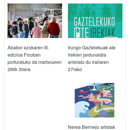
Irungo Gaztelekuak ate
Ababor azokaren III.
irekien jardunaldia
edizioa Ficoban
antolatu du irailaren
porturatuko da martxoaren
27rako
28tik 30era
Nerea Bermejo artistak