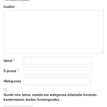
Iruzkin
Izena
*
E-posta
*
Webgunea
Gorde nire izena, emaila eta webgunea bilatzaile honetan
komentatzen dudan hurrengorako.