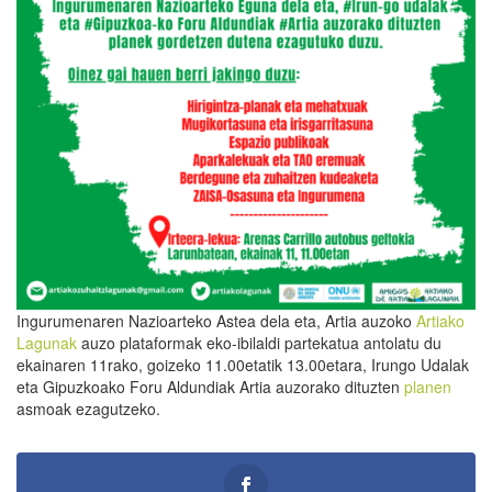
Ingurumenaren Nazioarteko Astea dela eta, Artia auzoko
Artiako
Lagunak
auzo plataformak eko-ibilaldi partekatua antolatu du
ekainaren 11rako, goizeko 11.00etatik 13.00etara, Irungo Udalak
eta Gipuzkoako Foru Aldundiak Artia auzorako dituzten
planen
asmoak ezagutzeko.