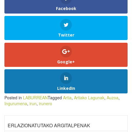
Facebook
Twitter
Google+
LinkedIn
Posted in
LABURREAN
Tagged
Artia
,
Artiako Lagunak
,
Auzoa
,
Ingurumena
,
irun
,
irunero
ERLAZIONATUTAKO ARGITALPENAK