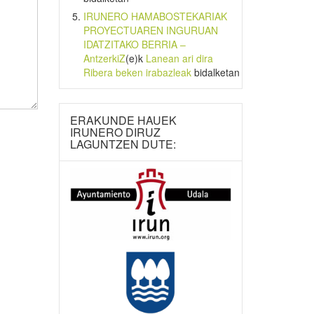
IRUNERO HAMABOSTEKARIAK
PROYECTUAREN INGURUAN
IDATZITAKO BERRIA –
AntzerkiZ
(e)k
Lanean ari dira
Ribera beken irabazleak
bidalketan
ERAKUNDE HAUEK
IRUNERO DIRUZ
LAGUNTZEN DUTE: