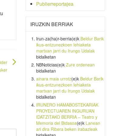
Publierreportajea
tu
IRUZKIN BERRIAK
Irun-za(ha)r-berria
(e)k
Beldur Barik
ikus-entzunezkoen lehiaketa
martxan jarri du Irungo Udalak
bidalketan
ider
NBNoticias
(e)k
Zure ordenean
sker
bidalketan
ainara maia urrotz
(e)k
Beldur Barik
ikus-entzunezkoen lehiaketa
martxan jarri du Irungo Udalak
bidalketan
IRUNERO HAMABOSTEKARIAK
PROYECTUAREN INGURUAN
IDATZITAKO BERRIA – Teatro y
Memoria del Bidasoa
(e)k
Lanean
ari dira Ribera beken irabazleak
bidalketan