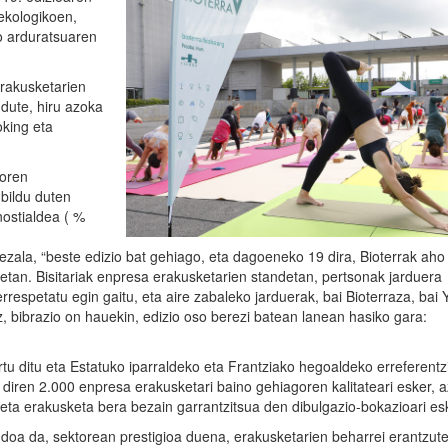
ekologikoen,
o arduratsuaren
erakusketarien
 dute, hiru azoka
oking eta
doren
 bildu duten
ostialdea ( %
ala, “beste edizio bat gehiago, eta dagoeneko 19 dira, Bioterrak aho
etan. Bisitariak enpresa erakusketarien standetan, pertsonak jarduera
rrespetatu egin gaitu, eta aire zabaleko jarduerak, bai Bioterraza, bai
z, bibrazio on hauekin, edizio oso berezi batean lanean hasiko gara:
ortu ditu eta Estatuko iparraldeko eta Frantziako hegoaldeko erreferent
 diren 2.000 enpresa erakusketari baino gehiagoren kalitateari esker, 
 eta erakusketa bera bezain garrantzitsua den dibulgazio-bokazioari es
endoa da, sektorean prestigioa duena, erakusketarien beharrei erantzut