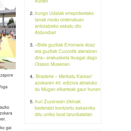
Irunen
Irungo Udalak errepideetako
lanak modu ordenatuan
antolatzeko eskatu dio
Aldundiari
«Bide guztiak Erromara doaz
eta guztiak Cuzcotik ateratzen
dira» erakusketa ikusgai dago
Oiasso Museoan
 zapore
‘Braderie – Merkatu Kalean’
azokaren 40. edizioa abiatuko
 Yoga
du Mugan elkarteak gaur Irunen
Irun Zuzenean zikloak
ziazko
bederatzi kontzertu eskainiko
azokara
ditu urriko bost larunbatetan
ker.
eko gai