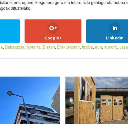
bisitariei ere, egunetik egunera gero eta informazio gehiago eta hobea
goak dituztelako.
Google+
LinkedIn
oa
,
Balorazioa
,
bioterra
,
Bisitari
,
Erakusketari
,
ficoba
,
irun
,
irunero
,
Jasa