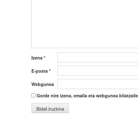
Izena
*
E-posta
*
Webgunea
Gorde nire izena, emaila eta webgunea bilatza