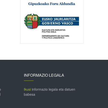
INFORMAZIO LEGALA
o
Ikusi
informazio legala eta datuen
l
babesa