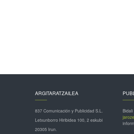
ARGITARATZAILEA
PUBL
837 Comunicación y Publicidad S.L.
Bidali
jaroz
Letxunborro Hiribidea 100, 2 eskubi
inform
20305 Irun.