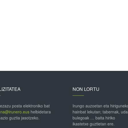
IZITATEA
NON LORTU
 ezazu posta elektroniko bat
Irungo auzoetan eta hirigunek
ena@irunero.eus
helbidetara
hainbat lekutan; tabernak, uda
azio guztia jasotzeko.
bulegoak … baita hiriko
ikastetxe guztietan ere.