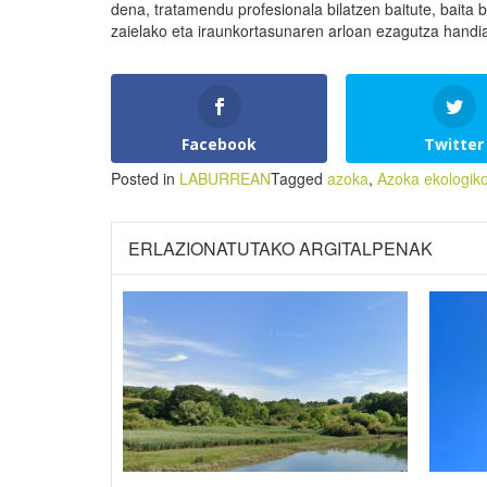
dena, tratamendu profesionala bilatzen baitute, baita 
zaielako eta iraunkortasunaren arloan ezagutza handia
Facebook
Twitter
Posted in
LABURREAN
Tagged
azoka
,
Azoka ekologik
ERLAZIONATUTAKO ARGITALPENAK