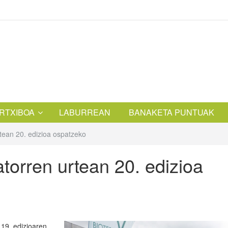
RTXIBOA
LABURREAN
BANAKETA PUNTUAK
rtean 20. edizioa ospatzeko
atorren urtean 20. edizioa
19. edizioaren