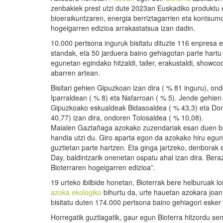
zenbakiek prest utzi dute 2023an Euskadiko produktu 
bioeraikuntzaren, energia berriztagarrien eta kontsum
hogeigarren edizioa arrakastatsua izan dadin.
10.000 pertsona inguruk bisitatu dituzte 116 enpresa 
standak, eta 50 jarduera baino gehiagotan parte hartu
egunetan egindako hitzaldi, tailer, erakustaldi, showco
abarren artean.
Bisitari gehien Gipuzkoan izan dira ( % 81 inguru), on
Iparraldean ( % 8) eta Nafarroan ( % 5). Jende gehien
Gipuzkoako eskualdeak Bidasoaldea ( % 43,3) eta Don
40,77) izan dira, ondoren Tolosaldea ( % 10,08).
Maialen Gaztañaga azokako zuzendariak esan duen bez
handia utzi du. Giro aparta egon da azokako hiru egun
guztietan parte hartzen. Eta ginga jartzeko, denborak e
Day, baldintzarik onenetan ospatu ahal izan dira. Bera
Bioterraren hogeigarren edizioa”.
19 urteko ibilbide honetan, Bioterrak bere helburuak l
azoka ekologiko
bihurtu da, urte hauetan azokara joan
bisitatu duten 174.000 pertsona baino gehiagori esker
Horregatik guztiagatik, gaur egun Bioterra hitzordu s