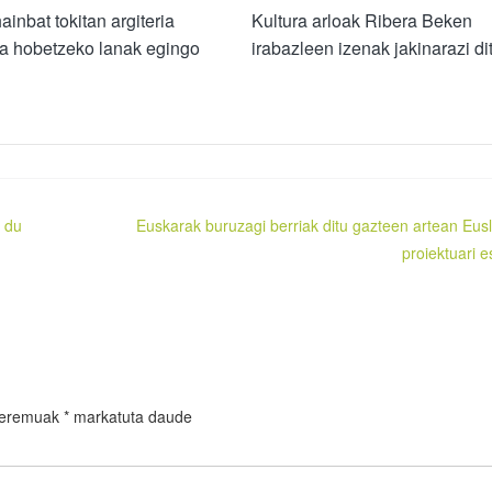
ainbat tokitan argiteria
Kultura arloak Ribera Beken
a hobetzeko lanak egingo
irabazleen izenak jakinarazi di
u du
Euskarak buruzagi berriak ditu gazteen artean Eusl
proiektuari e
 eremuak
*
markatuta daude