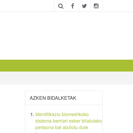
AZKEN BIDALKETAK
Identifikazio biometrikoko
sistema berriari esker bilatutako
pertsona bat atxilotu dute