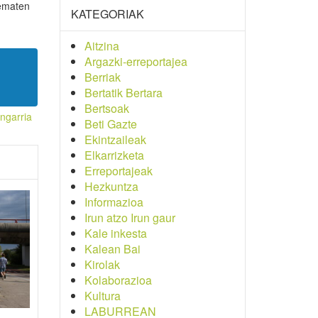
 ematen
KATEGORIAK
Aitzina
Argazki-erreportajea
Berriak
Bertatik Bertara
Bertsoak
ngarria
Beti Gazte
Ekintzaileak
Elkarrizketa
Erreportajeak
Hezkuntza
Informazioa
Irun atzo Irun gaur
Kale inkesta
Kalean Bai
Kirolak
Kolaborazioa
Kultura
LABURREAN