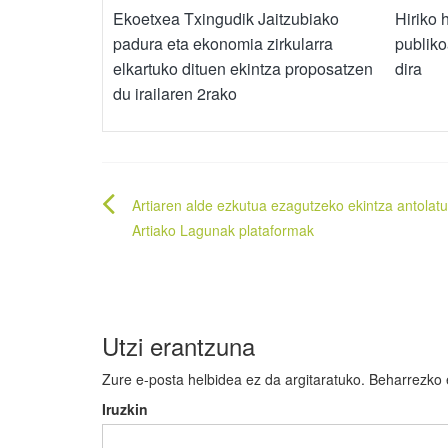
Ekoetxea Txingudik Jaitzubiako
Hiriko h
padura eta ekonomia zirkularra
publiko
elkartuko dituen ekintza proposatzen
dira
du irailaren 2rako
Bidalketetan
Artiaren alde ezkutua ezagutzeko ekintza antolat
zehar
Artiako Lagunak plataformak
nabigatu
Utzi erantzuna
Zure e-posta helbidea ez da argitaratuko.
Beharrezko
Iruzkin