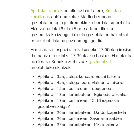
Apirileko oporrak
amaitu ez badira ere,
Konekta
zerbitzuak
apirilean zehar Martindozenean
gaztelekuan egingo diren ekintza berriak iragarri ditu.
Ekintza horiek 15 eta 18 urte artean dituzten
gazteentzako izango dira eta gaztelekuan haientzat
erreserbatutako espazioan egingo dira.
Horretarako, espazioa arratsaldeko 17:00etan irekiko
da, nahiz eta ekintza 17:30ak arte hasi ez. Hauek dira
apirilerako Konekta zerbitzuak
gazteentzat
antolatutako ekintzak:
Apirilaren 3an, asteazkenean: Sushi tailerra
Apirilaren 4an, ostegunean: Makrame tailerra
Apirilaren 12an, ostiralean: Topagunea
Apirilaren 13an, larunbatean: Egia edo erronka
Apirilaren 19an, ostiralean: 15-18 espazioa
gustatzen zaigu?
Apirilaren 20an, larunbatean: Dardo txapelketa
Apirilaren 26an, ostiralean: Xake arratsaldea
Apirilaren 27an, larunbatean: Pizza tailerra