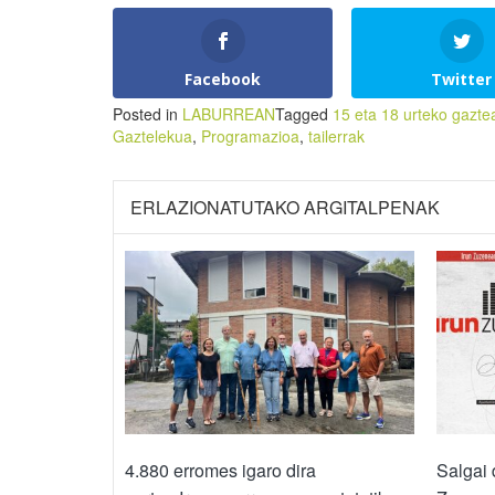
Facebook
Twitter
Posted in
LABURREAN
Tagged
15 eta 18 urteko gazte
Gaztelekua
,
Programazioa
,
tailerrak
ERLAZIONATUTAKO ARGITALPENAK
4.880 erromes igaro dira
Salgai