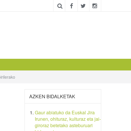
rilerako
AZKEN BIDALKETAK
Gaur abiatuko da Euskal Jira
Irunen, ohituraz, kulturaz eta jai-
giroraz betetako asteburuari