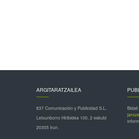
ARGITARATZAILEA
PUBL
837 Comunicación y Publicidad S.L.
Bidali
jaroz
Letxunborro Hiribidea 100, 2 eskubi
inform
20305 Irun.