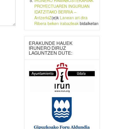
IRUNERO HAMABOSTEKARIAK
PROYECTUAREN INGURUAN
IDATZITAKO BERRIA –
AntzerkiZ
(e)k
Lanean ari dira
Ribera beken irabazleak
bidalketan
ERAKUNDE HAUEK
IRUNERO DIRUZ
LAGUNTZEN DUTE: