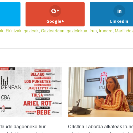
Google+
LinkedIn
ak
,
Ekintzak
,
gazteak
,
Gazteartean
,
gaztelekua
,
irun
,
irunero
,
Martindo
 daude dagoeneko Irun
Cristina Laborda alkateak Irun