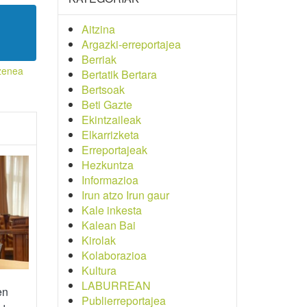
Aitzina
Argazki-erreportajea
Berriak
zenea
Bertatik Bertara
Bertsoak
Beti Gazte
Ekintzaileak
Elkarrizketa
Erreportajeak
Hezkuntza
Informazioa
Irun atzo Irun gaur
Kale inkesta
Kalean Bai
Kirolak
Kolaborazioa
Kultura
LABURREAN
en
Publierreportajea