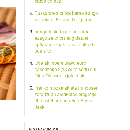
bidea eginez
Euskararen birika berria Irungo
kaleetan: ‘Kalean Bai’ plana
Irungo historia eta ondarea
ezagutzeko bisita gidatuen
egitarau zabala prestatuko da
udarako
Udalak inbertitutako euro
bakoitzeko 2,13 euro sortu ditu
Dies Oiassonis jaialdiak
Trafiko mozketak eta Irunbusen
zerbitzuan aldaketak eragingo
ditu asteburu honetan Euskal
Jirak
KATEGORIAK