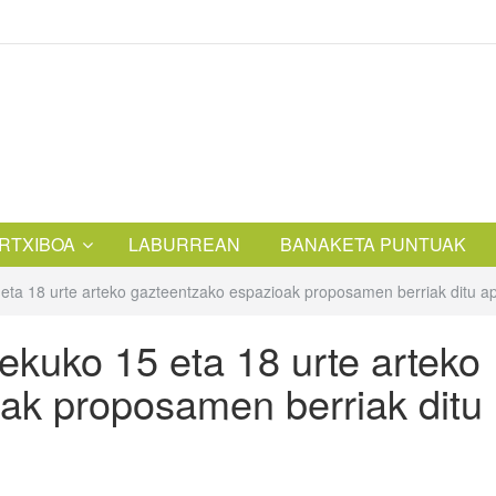
RTXIBOA
LABURREAN
BANAKETA PUNTUAK
ta 18 urte arteko gazteentzako espazioak proposamen berriak ditu api
ekuko 15 eta 18 urte arteko
ak proposamen berriak ditu