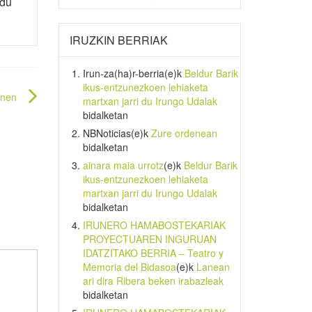
 du
IRUZKIN BERRIAK
Irun-za(ha)r-berria
(e)k
Beldur Barik
ikus-entzunezkoen lehiaketa
unen
martxan jarri du Irungo Udalak
bidalketan
NBNoticias
(e)k
Zure ordenean
bidalketan
ainara maia urrotz
(e)k
Beldur Barik
ikus-entzunezkoen lehiaketa
martxan jarri du Irungo Udalak
bidalketan
IRUNERO HAMABOSTEKARIAK
PROYECTUAREN INGURUAN
IDATZITAKO BERRIA – Teatro y
Memoria del Bidasoa
(e)k
Lanean
ari dira Ribera beken irabazleak
bidalketan