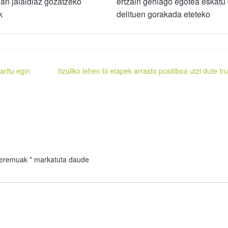
an jaialdiaz gozatzeko
ertzain gehiago egotea eskatu
k
delituen gorakada eteteko
aritu egin
Itzuliko lehen bi etapek arrasto positiboa utzi dute Ir
 eremuak
*
markatuta daude