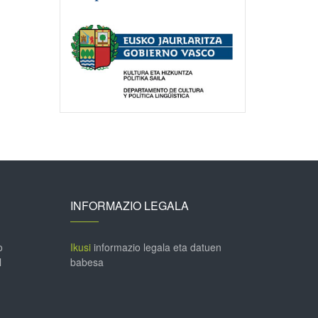
INFORMAZIO LEGALA
o
Ikusi
informazio legala eta datuen
l
babesa