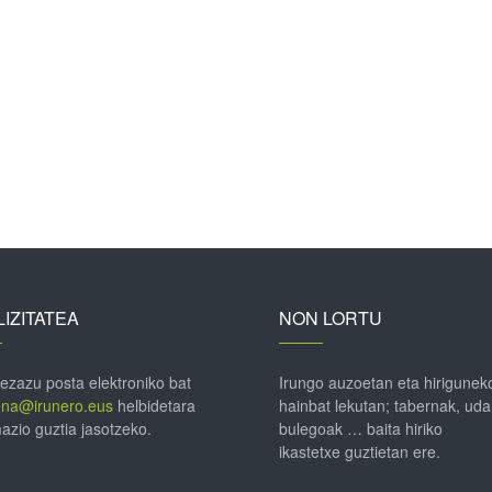
IZITATEA
NON LORTU
 ezazu posta elektroniko bat
Irungo auzoetan eta hirigunek
ena@irunero.eus
helbidetara
hainbat lekutan; tabernak, uda
azio guztia jasotzeko.
bulegoak … baita hiriko
ikastetxe guztietan ere.