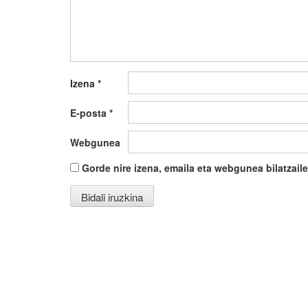
Izena
*
E-posta
*
Webgunea
Gorde nire izena, emaila eta webgunea bilatza