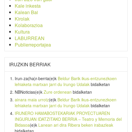
Kale inkesta
Kalean Bai
Kirolak
Kolaborazioa
Kultura
LABURREAN
Publierreportajea
IRUZKIN BERRIAK
Irun-za(ha)r-berria
(e)k
Beldur Barik ikus-entzunezkoen
lehiaketa martxan jarri du Irungo Udalak
bidalketan
NBNoticias
(e)k
Zure ordenean
bidalketan
ainara maia urrotz
(e)k
Beldur Barik ikus-entzunezkoen
lehiaketa martxan jarri du Irungo Udalak
bidalketan
IRUNERO HAMABOSTEKARIAK PROYECTUAREN
INGURUAN IDATZITAKO BERRIA – Teatro y Memoria del
Bidasoa
(e)k
Lanean ari dira Ribera beken irabazleak
bidalketan