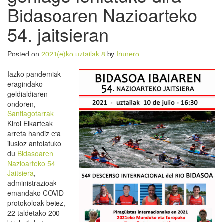
Bidasoaren Nazioarteko
54. jaitsieran
Posted on
2021(e)ko uztailak 8
by
Irunero
Iazko pandemiak
eragindako
geldialdiaren
ondoren,
Santiagotarrak
Kirol Elkarteak
arreta handiz eta
ilusioz antolatuko
du
Bidasoaren
Nazioarteko 54.
Jaitsiera
,
administrazioak
emandako COVID
protokoloak betez,
22 taldetako 200