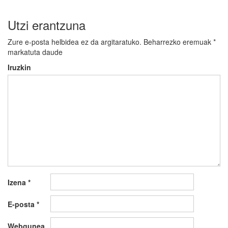
Utzi erantzuna
Zure e-posta helbidea ez da argitaratuko.
Beharrezko eremuak
*
markatuta daude
Iruzkin
Izena
*
E-posta
*
Webgunea