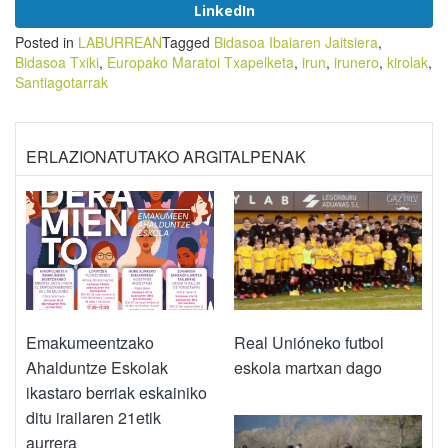
LinkedIn
Posted in
LABURREAN
Tagged
Bidasoa Ibaiaren Jaitsiera
,
Bidasoa Txiki
,
Europako Maratoi Txapelketa
,
irun
,
irunero
,
kirolak
,
Santiagotarrak
ERLAZIONATUTAKO ARGITALPENAK
Emakumeentzako
Real Unióneko futbol
Ahalduntze Eskolak
eskola martxan dago
ikastaro berriak eskainiko
ditu irailaren 21etik
aurrera