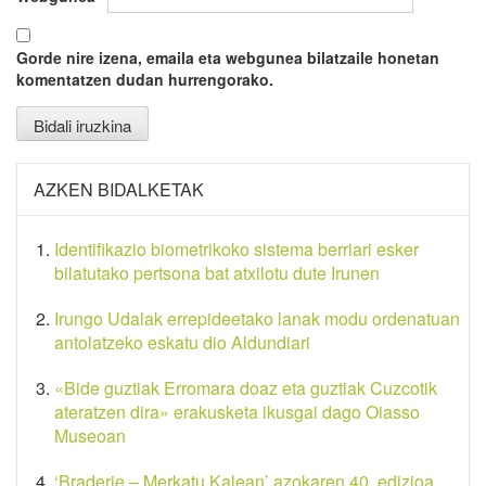
Gorde nire izena, emaila eta webgunea bilatzaile honetan
komentatzen dudan hurrengorako.
AZKEN BIDALKETAK
Identifikazio biometrikoko sistema berriari esker
bilatutako pertsona bat atxilotu dute Irunen
Irungo Udalak errepideetako lanak modu ordenatuan
antolatzeko eskatu dio Aldundiari
«Bide guztiak Erromara doaz eta guztiak Cuzcotik
ateratzen dira» erakusketa ikusgai dago Oiasso
Museoan
‘Braderie – Merkatu Kalean’ azokaren 40. edizioa