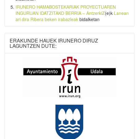
IRUNERO HAMABOSTEKARIAK PROYECTUAREN
INGURUAN IDATZITAKO BERRIA – AntzerkiZ
(e)k
Lanean
ari dira Ribera beken irabazleak
bidalketan
ERAKUNDE HAUEK IRUNERO DIRUZ
LAGUNTZEN DUTE: