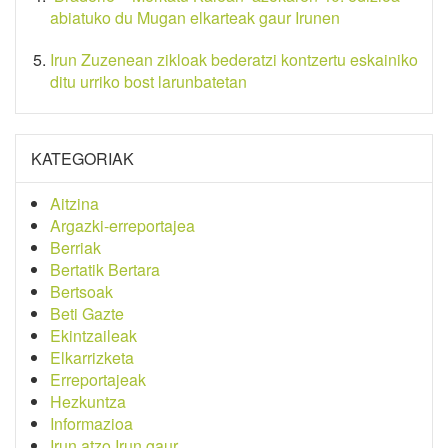
abiatuko du Mugan elkarteak gaur Irunen
Irun Zuzenean zikloak bederatzi kontzertu eskainiko
ditu urriko bost larunbatetan
KATEGORIAK
Aitzina
Argazki-erreportajea
Berriak
Bertatik Bertara
Bertsoak
Beti Gazte
Ekintzaileak
Elkarrizketa
Erreportajeak
Hezkuntza
Informazioa
Irun atzo Irun gaur