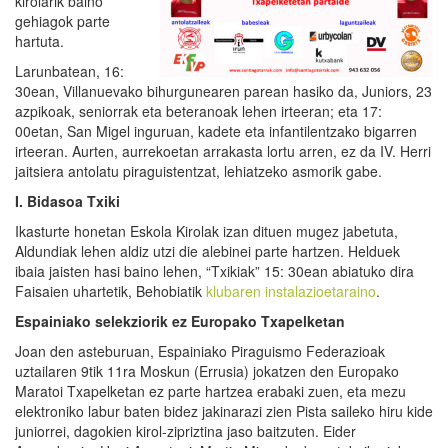
kirolarik baino
gehiagok parte
hartuta.
Larunbatean, 16:
30ean, Villanuevako bihurgunearen parean hasiko da, Juniors, 23
azpikoak, seniorrak eta beteranoak lehen irteeran; eta 17:
00etan, San Migel inguruan, kadete eta infantilentzako bigarren
irteeran. Aurten, aurrekoetan arrakasta lortu arren, ez da IV. Herri
jaitsiera antolatu piraguistentzat, lehiatzeko asmorik gabe.
I
.
Bidasoa Txiki
Ikasturte honetan Eskola Kirolak izan dituen mugez jabetuta,
Aldundiak lehen aldiz utzi die alebinei parte hartzen. Helduek
ibaia jaisten hasi baino lehen, “Txikiak” 15: 30ean abiatuko dira
Faisaien uhartetik, Behobiatik
klubaren instalazioetaraino
.
Espainiako selekziorik ez Europako Txapelketan
Joan den asteburuan, Espainiako Piraguismo Federazioak
uztailaren 9tik 11ra Moskun (Errusia) jokatzen den Europako
Maratoi Txapelketan ez parte hartzea erabaki zuen, eta mezu
elektroniko labur baten bidez jakinarazi zien Pista saileko hiru kide
juniorrei, dagokien kirol-zipriztina jaso baitzuten. Eider