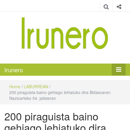
Irunero
Irungo euskarazko aldizkaria
Irunero
Home
/
LABURREAN
/
200 piraguista baino gehiago lehiatuko dira Bidasoaren
Nazioarteko 54. jaitsieran
200 piraguista baino
gehiago lehiatuko dira