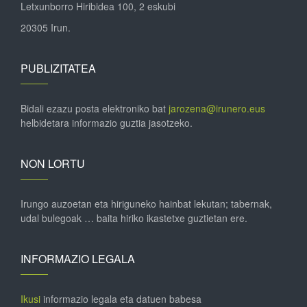
Letxunborro Hiribidea 100, 2 eskubi
20305 Irun.
PUBLIZITATEA
Bidali ezazu posta elektroniko bat
jarozena@irunero.eus
helbidetara informazio guztia jasotzeko.
NON LORTU
Irungo auzoetan eta hiriguneko hainbat lekutan; tabernak,
udal bulegoak … baita hiriko ikastetxe guztietan ere.
INFORMAZIO LEGALA
Ikusi
informazio legala eta datuen babesa