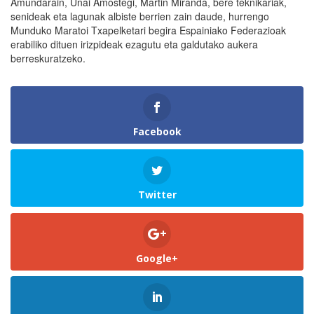
Amundarain, Unai Amostegi, Martin Miranda, bere teknikariak,
senideak eta lagunak albiste berrien zain daude, hurrengo
Munduko Maratoi Txapelketari begira Espainiako Federazioak
erabiliko dituen irizpideak ezagutu eta galdutako aukera
berreskuratzeko.
Facebook
Twitter
Google+