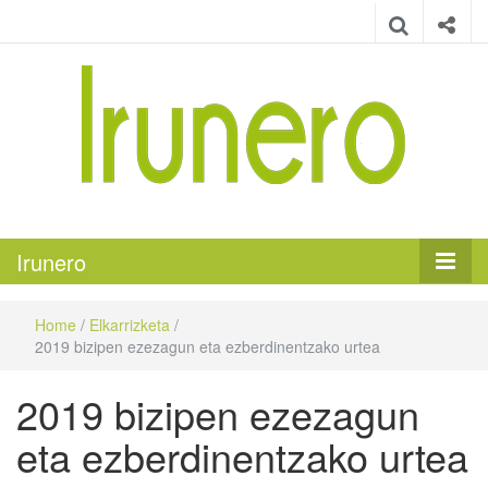
Irunero
Irungo euskarazko aldizkaria
Irunero
Home
/
Elkarrizketa
/
2019 bizipen ezezagun eta ezberdinentzako urtea
2019 bizipen ezezagun
eta ezberdinentzako urtea