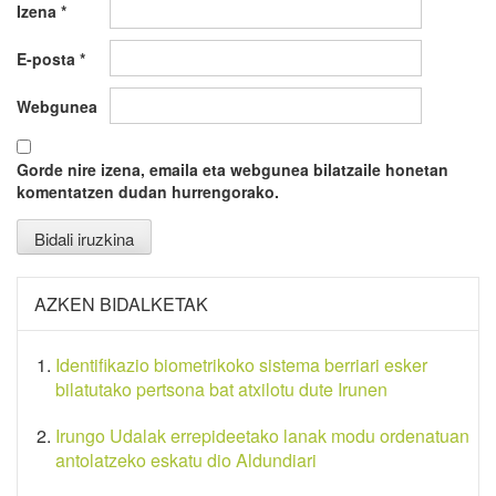
Izena
*
E-posta
*
Webgunea
Gorde nire izena, emaila eta webgunea bilatzaile honetan
komentatzen dudan hurrengorako.
AZKEN BIDALKETAK
Identifikazio biometrikoko sistema berriari esker
bilatutako pertsona bat atxilotu dute Irunen
Irungo Udalak errepideetako lanak modu ordenatuan
antolatzeko eskatu dio Aldundiari