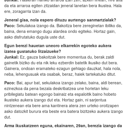
da eta arraroa egiten zitzaidan jeneral lanetan bera ikustea. Hala
ere, zoragarria izan da.
Jeneral gisa, nola espero dituzu aurtengo sanmartzialak?
Paco:
Sekulakoa izango da. Bakoitza bere zereginetan ibiliko da,
baina, dena emango dugu alardea ondo egiteko. Hortaz gain,
asko disfrutatuko dugula uste dut.
Egun berezi hauetan uneoro elkarrekin egoteko aukera
izatea gustatuko litzaizueke?
Junkal:
Ez, gauza bakoitzak bere momentua du, berak zaldi
gainetik biziko du eta nik leku ezberdin batetik ikusiko dut bera.
Gainera, ondoan eramateko ezagun gehiago dauzkat, hala nola,
neba, lehengusuak eta osabak, beraz, haiek tartekatuko ditut.
Paco:
Bai, apur bat, sekulakoa izango zelako, baina, aldi berean,
ezinezkoa da pena bezala deskribatzea une horietan leku
pribilegiatu batean egongo bainaiz eta espaloitik baino hobeto
ikusteko aukera izango dut eta. Hortaz gain, ni sarjentua
nintzenean eta bere ama kantinera atera zen urteko oroitzapen
asko datozkit burura eta beste era batera bizitzeko aukera izango
dut.
Arma ikuskatzeen eguna, ekainaren, 29an, berezia izango da