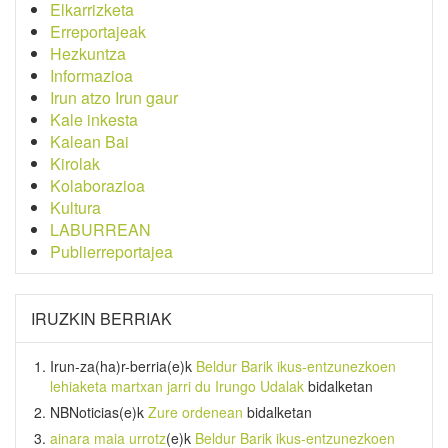
Elkarrizketa
Erreportajeak
Hezkuntza
Informazioa
Irun atzo Irun gaur
Kale inkesta
Kalean Bai
Kirolak
Kolaborazioa
Kultura
LABURREAN
Publierreportajea
IRUZKIN BERRIAK
Irun-za(ha)r-berria
(e)k
Beldur Barik ikus-entzunezkoen
lehiaketa martxan jarri du Irungo Udalak
bidalketan
NBNoticias
(e)k
Zure ordenean
bidalketan
ainara maia urrotz
(e)k
Beldur Barik ikus-entzunezkoen