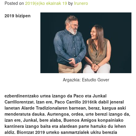
Posted on
2019(e)ko ekainak 19
by
Irunero
2019 bizipen
Argazkia: Estudio Gover
ezberdinentzako urtea izango da Paco eta Junkal
Carrillorentzat. Izan ere, Paco Carrillo 2016tik dabil jeneral
lanetan Alarde Tradizionalaren barnean, beraz, kargua aski
menderatuta dauka. Aurtengoa, ordea, urte berezi izango da,
izan ere, Junkal, bere alaba, Buenos Amigos konpainiako
kantinera izango baita eta alardean parte hartuko du lehen
aldiz. Biontzat 2019 urteko sanmartzialek ukitu berezia