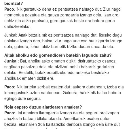
biontzat?
Paco:
Nik gertatuko dena ez pentsatzea nahiago dut. Ziur nago
momentua gozatua eta gauza zoragarria izango dela. Izan ere,
nahiz eta asko pentsatu, gero gauzak beste era batera gerta
daitezkeelako.
Junkal: Aitak bezala nik ez pentsatzea nahiago dut. Ikusiko dugu
nolakoa izango den, baina, ziur nago une oso hunkigarria izango
dela, gainera, lehen aldiz barnetik biziko dudan unea da eta.
Aitak aholku edo gomendioren batekin lagundu zaitu?
Junkal:
Bai, aholku asko ematen dizkit, disfrutatzeko esanez,
segituan pasatzen dela eta bizitzan behin bakarrik gertatzen
delako. Bestetik, botak erabiltzeko edo antzeko bestelako
aholkuak ematen dizkit ere.
Paco:
Nik tarteka zerbait esaten dut, aukera dudanean, izeba eta
lehengusinek uzten nautenean. Gainera, haiek nik baino hobeto
egingo dute seguru.
Nola espero duzue alardearen amaiera?
Paco:
Jai amaiera ikaragarria izango da eta seguru oroitzapen
ahaztezin batean bilakatuko da. Amerikarrek esaten duten
bezala, ekainaren 30a kalitatezko denbora izango dela uste dut