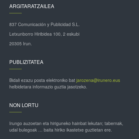
ARGITARATZAILEA
837 Comunicación y Publicidad S.L.
Letxunborro Hiribidea 100, 2 eskubi
20305 Irun.
PUBLIZITATEA
Bidali ezazu posta elektroniko bat
jarozena@irunero.eus
helbidetara informazio guztia jasotzeko.
NON LORTU
Irungo auzoetan eta hiriguneko hainbat lekutan; tabernak,
udal bulegoak … baita hiriko ikastetxe guztietan ere.