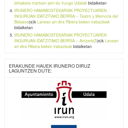
lehiaketa martxan jarri du Irungo Udalak
bidalketan
IRUNERO HAMABOSTEKARIAK PROYECTUAREN
INGURUAN IDATZITAKO BERRIA – Teatro y Memoria del
Bidasoa
(e)k
Lanean ari dira Ribera beken irabazleak
bidalketan
IRUNERO HAMABOSTEKARIAK PROYECTUAREN
INGURUAN IDATZITAKO BERRIA – AntzerkiZ
(e)k
Lanean
ari dira Ribera beken irabazleak
bidalketan
ERAKUNDE HAUEK IRUNERO DIRUZ
LAGUNTZEN DUTE: