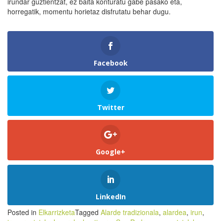
irundar guztientzat, ez baita konturatu gabe pasako eta,
horregatik, momentu horietaz disfrutatu behar dugu.
Facebook
Twitter
Google+
LinkedIn
Posted in
Elkarrizketa
Tagged
Alarde tradizionala
,
alardea
,
irun
,