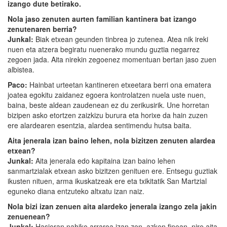
izango dute betirako.
Nola jaso zenuten aurten familian kantinera bat izango
zenutenaren berria?
Junkal:
Biak etxean geunden tinbrea jo zutenea. Atea nik ireki
nuen eta atzera begiratu nuenerako mundu guztia negarrez
zegoen jada. Aita nirekin zegoenez momentuan bertan jaso zuen
albistea.
Paco:
Hainbat urteetan kantineren etxeetara berri ona ematera
joatea egokitu zaidanez egoera kontrolatzen nuela uste nuen,
baina, beste aldean zaudenean ez du zerikusirik. Une horretan
bizipen asko etortzen zaizkizu burura eta horixe da hain zuzen
ere alardearen esentzia, alardea sentimendu hutsa baita.
Aita jenerala izan baino lehen, nola bizitzen zenuten alardea
etxean?
Junkal:
Aita jenerala edo kapitaina izan baino lehen
sanmartzialak etxean asko bizitzen genituen ere. Entsegu guztiak
ikusten nituen, arma ikuskatzeak ere eta txikitatik San Martzial
eguneko diana entzuteko altxatu izan naiz.
Nola bizi izan zenuen aita alardeko jenerala izango zela jakin
zenuenean?
Junkal:
Hasieran nahiko arraroa izan zen, azken finean, nire aita