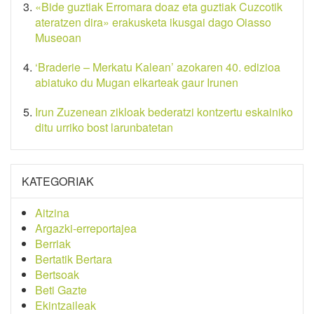
«Bide guztiak Erromara doaz eta guztiak Cuzcotik
ateratzen dira» erakusketa ikusgai dago Oiasso
Museoan
‘Braderie – Merkatu Kalean’ azokaren 40. edizioa
abiatuko du Mugan elkarteak gaur Irunen
Irun Zuzenean zikloak bederatzi kontzertu eskainiko
ditu urriko bost larunbatetan
KATEGORIAK
Aitzina
Argazki-erreportajea
Berriak
Bertatik Bertara
Bertsoak
Beti Gazte
Ekintzaileak