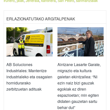
irunero
,
jaiak
,
Jenerala
,
kantinera
,
San Pedro
,
sanmartzialak
ERLAZIONATUTAKO ARGITALPENAK
AB Soluciones
Aintzane Lasarte Garate,
Industriales: Mantentze
migrazio eta kultura
industrialeko eta osagaien
gaietan ekintzailea: “Ni
hornidurarako
ezin naiz bizi gauzak
zerbitzuetan adituak
egokiak ez diren
espazioetan; min egiten
didaten gauzetan sartu
behar dut”