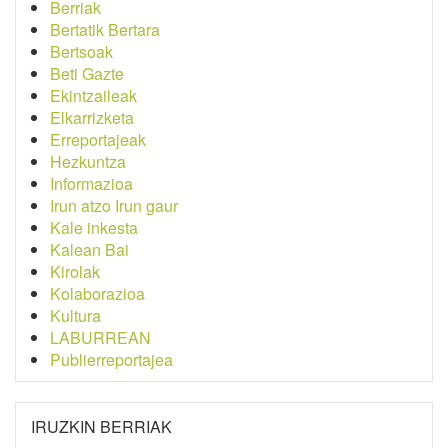
Berriak
Bertatik Bertara
Bertsoak
Beti Gazte
Ekintzaileak
Elkarrizketa
Erreportajeak
Hezkuntza
Informazioa
Irun atzo Irun gaur
Kale inkesta
Kalean Bai
Kirolak
Kolaborazioa
Kultura
LABURREAN
Publierreportajea
IRUZKIN BERRIAK