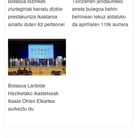
Bidasoa bizirikek
Txinzerren jendaurreko
ziurtagiriak banatu dizkie
arreta bulegoa behin
prestakuntza ikastaroa
behinean lekuz aldatuko
amaitu duten 62 pertsonei
da apirilaren 11tik aurrera
Bidasoa Lanbide
Heziketako ikastetxeak
Ikasle Ohien Elkartea
aurkeztu du