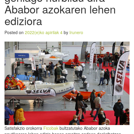
Ababor azokaren lehen
ediziora
Posted on
2022(e)ko apirilak 4
by
Irunero
Satisfakzio orokorra
Ficobak
bultzatutako Ababor azoka
nautikoaren lehen edizio honen emaitza ondoen deskribatzen