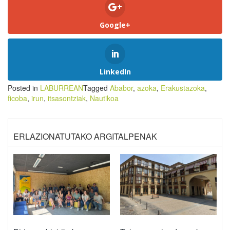
Google+
LinkedIn
Posted in
LABURREAN
Tagged
Ababor
,
azoka
,
Erakustazoka
,
ficoba
,
irun
,
itsasontziak
,
Nautikoa
ERLAZIONATUTAKO ARGITALPENAK