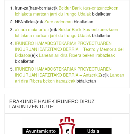
Irun-za(ha)r-berria
(e)k
Beldur Barik ikus-entzunezkoen
lehiaketa martxan jarri du Irungo Udalak
bidalketan
NBNoticias
(e)k
Zure ordenean
bidalketan
ainara maia urrotz
(e)k
Beldur Barik ikus-entzunezkoen
lehiaketa martxan jarri du Irungo Udalak
bidalketan
IRUNERO HAMABOSTEKARIAK PROYECTUAREN
INGURUAN IDATZITAKO BERRIA – Teatro y Memoria del
Bidasoa
(e)k
Lanean ari dira Ribera beken irabazleak
bidalketan
IRUNERO HAMABOSTEKARIAK PROYECTUAREN
INGURUAN IDATZITAKO BERRIA – AntzerkiZ
(e)k
Lanean
ari dira Ribera beken irabazleak
bidalketan
ERAKUNDE HAUEK IRUNERO DIRUZ
LAGUNTZEN DUTE: