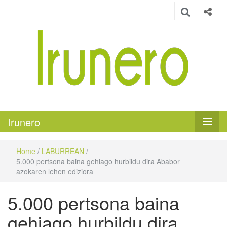
Irunero
Irungo euskarazko aldizkaria
Irunero
Home
/
LABURREAN
/
5.000 pertsona baina gehiago hurbildu dira Ababor
azokaren lehen ediziora
5.000 pertsona baina
gehiago hurbildu dira