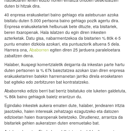
duten bi hitzak dira.
40 enpresa erakusketari baino gehiago eta asteburuan azoka
bisitatu duten 5.000 pertsona baino gehiago pozik agertu dira.
Enpresa erakusketariek helburuak bete dituzte, eta bisitariek,
beren itxaropenak. Hala islatzen du egin diren inkesten
azterketak. Datu gisa, nabarmentzekoa da bisitarien % 80k 4-5
puntu ematen dizkiola azokari, eta puntuaziorik altuena 5 dela.
Harrera ona,
Ababorren
egiten diren 25 jarduera paraleloetara
zabaltzen dena.
Halaber, ikuspegi komertzialetik deigarria da inkestan parte hartu
duten pertsonen ia % 67k baieztatzea azokan izan diren enpresa
erakusketariren batekin harremanetan jarriko direla erosketaren
bat egiteko edo zerbitzuren bat kontratatzeko.
Ababorreko edizio berri bat berriz bisitatuko ote luketen galdetuta,
% 86k baino gehiagok baietz erantzun du.
Egindako inkestek aukera ematen dute, halaber, jendearen iritzia
jasotzeko, haien interesak zehatzago ezagutzeko eta datozen
edizioetan haien itxaropenak betetzeko. Dirudienez, arrantza da
bisitariek gehien aukeratzen duten eremuetako bat.