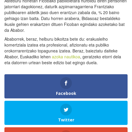
Asteburu honetan Ficobako pabilioietara hurbildu diren pertsonen
jatorriari dagokionez, daturik azpimarragarriena Frantziako
publikoaren aldetik jaso duen erantzun zabala da, % 20 baino
gehiago izan baita. Datu horren arabera, Bidasoaz bestaldeko
ikusle gehien erakartzen dituen Ficoban egindako azoketako bat
da Ababor.
Ababorrek, beraz, helburu bikoitza bete du: erakusleiho
komertziala izatea eta profesional, afizionatu eta publiko
orokorrarentzako topagunea izatea. Beraz, baieztatu daiteke
Ababor, Euskadiko lehen
azoka nautikoa
, geratzeko etorri dela
eta datorren urtean beste edizio bat egingo duela.
Facebook
Twitter