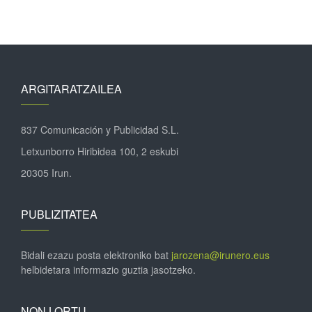
ARGITARATZAILEA
837 Comunicación y Publicidad S.L.
Letxunborro Hiribidea 100, 2 eskubi
20305 Irun.
PUBLIZITATEA
Bidali ezazu posta elektroniko bat
jarozena@irunero.eus
helbidetara informazio guztia jasotzeko.
NON LORTU