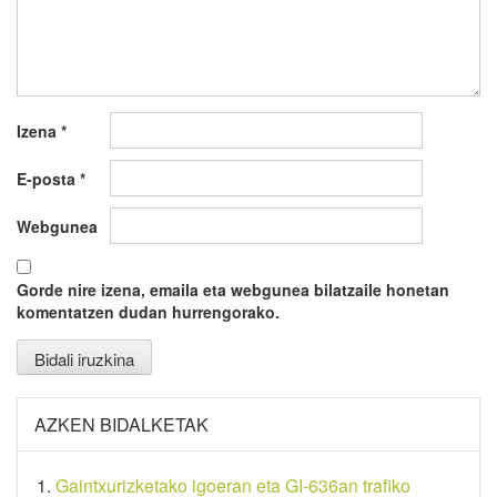
Izena
*
E-posta
*
Webgunea
Gorde nire izena, emaila eta webgunea bilatzaile honetan
komentatzen dudan hurrengorako.
AZKEN BIDALKETAK
Gaintxurizketako igoeran eta GI-636an trafiko