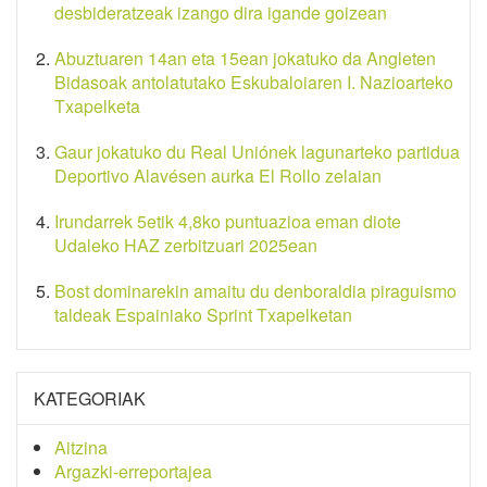
desbideratzeak izango dira igande goizean
Abuztuaren 14an eta 15ean jokatuko da Angleten
Bidasoak antolatutako Eskubaloiaren I. Nazioarteko
Txapelketa
Gaur jokatuko du Real Uniónek lagunarteko partidua
Deportivo Alavésen aurka El Rollo zelaian
Irundarrek 5etik 4,8ko puntuazioa eman diote
Udaleko HAZ zerbitzuari 2025ean
Bost dominarekin amaitu du denboraldia piraguismo
taldeak Espainiako Sprint Txapelketan
KATEGORIAK
Aitzina
Argazki-erreportajea